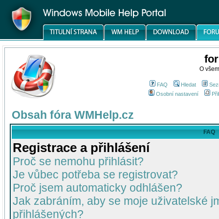
fo
O všem
FAQ
Hledat
Sez
Osobní nastavení
Při
Obsah fóra WMHelp.cz
FAQ
Registrace a přihlášení
Proč se nemohu přihlásit?
Je vůbec potřeba se registrovat?
Proč jsem automaticky odhlášen?
Jak zabráním, aby se moje uživatelské 
přihlášených?