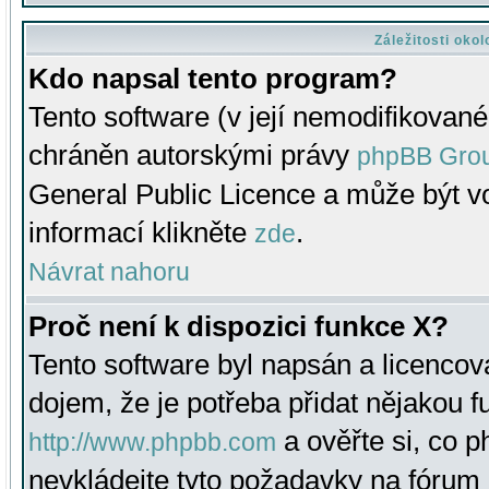
Záležitosti oko
Kdo napsal tento program?
Tento software (v její nemodifikované
chráněn autorskými právy
phpBB Gro
General Public Licence a může být vo
informací klikněte
.
zde
Návrat nahoru
Proč není k dispozici funkce X?
Tento software byl napsán a licenco
dojem, že je potřeba přidat nějakou f
a ověřte si, co 
http://www.phpbb.com
nevkládejte tyto požadavky na fóru