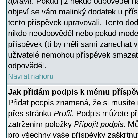
upravit
. Pokud již někdo odpověděl na
objeví se vám malinký dodatek u přísp
tento příspěvek upravovali. Tento do
nikdo neodpověděl nebo pokud moderá
příspěvek (ti by měli sami zanechat v
uživatelé nemohou příspěvek smazat,
odpověděl.
Návrat nahoru
Jak přidám podpis k mému příspě
Přidat podpis znamená, že si musíte n
přes stránku
Profil
. Podpis můžete p
zatržením položky
Připojit podpis
. Mů
pro všechny vaše příspěvky zaškrtnut