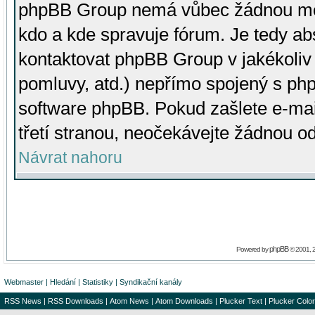
phpBB Group nemá vůbec žádnou moc 
kdo a kde spravuje fórum. Je tedy a
kontaktovat phpBB Group v jakékoliv p
pomluvy, atd.) nepřímo spojený s p
software phpBB. Pokud zašlete e-mai
třetí stranou, neočekávejte žádnou o
Návrat nahoru
phpBB
Powered by
© 2001, 
Webmaster
|
Hledání
|
Statistiky
|
Syndikační kanály
RSS News
|
RSS Downloads
|
Atom News
|
Atom Downloads
|
Plucker Text
|
Plucker Color