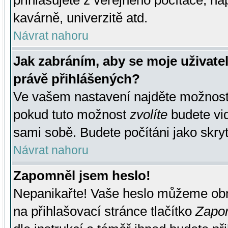
přihlašujete z veřejného počítače, na
kavárně, univerzitě atd.
Návrat nahoru
Jak zabráním, aby se moje uživate
právě přihlášených?
Ve vašem nastavení najděte možnos
pokud tuto možnost
zvolíte
budete vid
sami sobě. Budete počítáni jako skryt
Návrat nahoru
Zapomněl jsem heslo!
Nepanikařte! Vaše heslo můžeme obn
na přihlašovací stránce tlačítko
Zapom