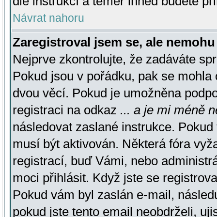
dle instrukcí a téměř ihned budete př
Návrat nahoru
Zaregistroval jsem se, ale nemohu 
Nejprve zkontrolujte, že zadáváte sp
Pokud jsou v pořádku, pak se mohla o
dvou věcí. Pokud je umožněna podpora
registraci na odkaz
... a je mi méně n
následovat zaslané instrukce. Pokud t
musí být aktivován. Některá fóra vyž
registrací, buď Vámi, nebo administr
moci přihlásit. Když jste se registrova
Pokud vám byl zaslán e-mail, násled
pokud jste tento email neobdrželi, uj