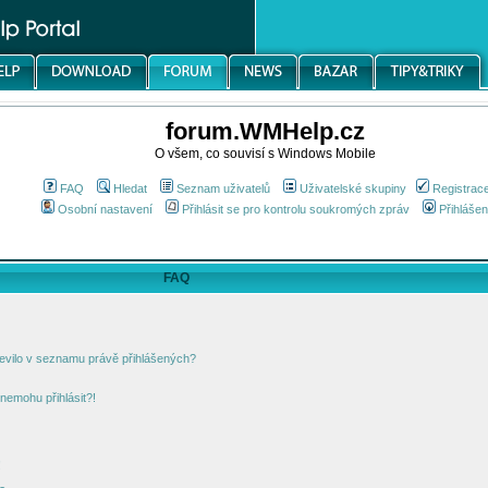
forum.WMHelp.cz
O všem, co souvisí s Windows Mobile
FAQ
Hledat
Seznam uživatelů
Uživatelské skupiny
Registrac
Osobní nastavení
Přihlásit se pro kontrolu soukromých zpráv
Přihlášen
FAQ
jevilo v seznamu právě přihlášených?
nemohu přihlásit?!
!