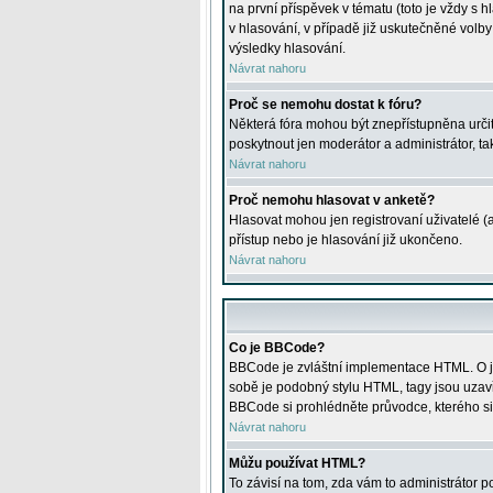
na první příspěvek v tématu (toto je vždy 
v hlasování, v případě již uskutečněné volb
výsledky hlasování.
Návrat nahoru
Proč se nemohu dostat k fóru?
Některá fóra mohou být znepřístupněna určitý
poskytnout jen moderátor a administrátor, tak
Návrat nahoru
Proč nemohu hlasovat v anketě?
Hlasovat mohou jen registrovaní uživatelé (
přístup nebo je hlasování již ukončeno.
Návrat nahoru
Co je BBCode?
BBCode je zvláštní implementace HTML. O je
sobě je podobný stylu HTML, tagy jsou uzavřen
BBCode si prohlédněte průvodce, kterého si
Návrat nahoru
Můžu používat HTML?
To závisí na tom, zda vám to administrátor po