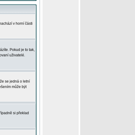
achází v horní části
íte. Pokud je to tak,
vaní uživatelé.
že se jedná o letní
Řešením může být
řípadně si překlad