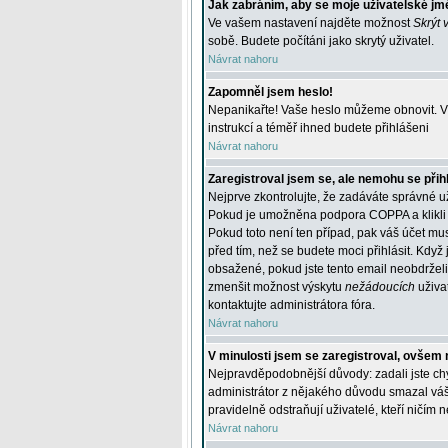
Jak zabráním, aby se moje uživatelské jm
Ve vašem nastavení najděte možnost
Skrýt 
sobě. Budete počítáni jako skrytý uživatel.
Návrat nahoru
Zapomněl jsem heslo!
Nepanikařte! Vaše heslo můžeme obnovit. V 
instrukcí a téměř ihned budete přihlášeni
Návrat nahoru
Zaregistroval jsem se, ale nemohu se přihl
Nejprve zkontrolujte, že zadáváte správné u
Pokud je umožněna podpora COPPA a klikli j
Pokud toto není ten případ, pak váš účet mus
před tím, než se budete moci přihlásit. Když 
obsažené, pokud jste tento email neobdrželi
zmenšit možnost výskytu
nežádoucích
uživat
kontaktujte administrátora fóra.
Návrat nahoru
V minulosti jsem se zaregistroval, ovšem 
Nejpravděpodobnější důvody: zadali jste chyb
administrátor z nějakého důvodu smazal váš ú
pravidelně odstraňují uživatelé, kteří ničím 
Návrat nahoru