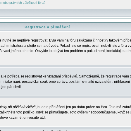
nebo právních záležitostí fóra?
Registrace a přihlášení
je nutné se nejdříve registrovat. Byla vám na fóru zakázána činnost (v takovém příp
dministrátora a ptejte se na důvody. Pokud jste se registrovali, nebyli jste z fóra v
lašovací jméno a heslo. Obvykle toto bývá ten problém a pokud není, kontaktujte ad
da je potřeba se registrovat ke vkládání příspěvků. Samozřejmě, že registrace vám d
ako např. postavičky, soukromé zprávy, posílání e-mailů uživatelům, přihlášení d
jen pár chvil.
icky při příští návštěvě
, budete přihlášeni jen po dobu práce na fóru. Toto má zabrá
 zaškrtněte toto políčko, když se přihlašujete. Toto ovšem nedoporučujeme, když se 
etové kavárně, univerzitě atd.