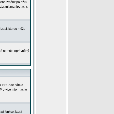
 nebo změnit položku
abránit manipulaci s
rizaci, kterou může
ejmě nemáte oprávněný
ky). BBCode sám o
Pro více informací o
tní
funkce, která