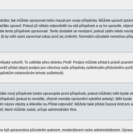
trátor, tak můžete upravovat nebo mazat jen svoje příspěvky. Můžete upravit zpráv
lačítko
upravit
. Pokud již někdo odpověděl na váš příspěvek a vy ho upravíte, objev
t jste tento příspěvek upravovali. Tento dodatek se neobjeví, pokud zatím nikdo ne
k (ti by měli sami zanechat vzkaz proč jej změnili). Normální uživatelé nemohou př
nějaký vytvořit. To uděláte přes stránku
Profil
. Podpis můžete přidat k právě psané
vněž přidat stejný podpis pro všechny vaše příspěvky zaškrtnutím příslušného políč
spěvkům odstraněním tohoto zaškrtnutí).
dáte nový příspěvek (nebo upravujete první příspěvek, pokud můžete) měli byste vid
íspěvků (pokud to nevidíte, zřejmě nemáte oprávnění vytvářet ankety). Měli byste
ím název otázky a klikněte na
Přidat odpověď
. Můžete také přidat časový limit pro 
které můžete zadat, určuje administrátor fóra.
ohou být upravována původním autorem, moderátorem nebo administrátorem. Úpravu 