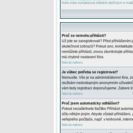
Koho mám kontaktovat ohledně obtížných e-mailů 
Proč se nemohu přihlásit?
Už jste se zaregistrovali? Před přihlášením 
skutečnost zobrazí)? Pokud ano, kontaktujte a
nemůžete přihlásit, znovu zkontrolujte přih
má chybné nastavení fóra.
Návrat nahoru
Je vůbec potřeba se registrovat?
Nemusíte. Vše je na administrátorovi fóra, z
službám nedostupným anonymním uživatelům, j
vám tedy registraci doporučujeme. Zabere to 
Návrat nahoru
Proč jsem automaticky odhlášen?
Pokud nezaškrtnete tlačítko
Přihlásit automat
účtu někým jiným. Abyste zůstali přihlášeni,
veřejného počítače, např. v knihovně, intern
Návrat nahoru