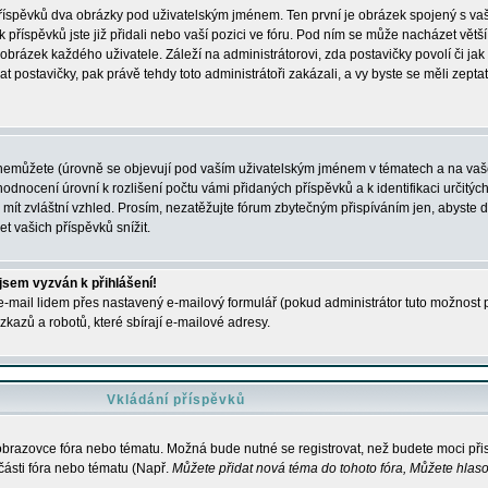
 příspěvků dva obrázky pod uživatelským jménem. Ten první je obrázek spojený s vaš
ik příspěvků jste již přidali nebo vaší pozici ve fóru. Pod ním se může nacházet vět
í obrázek každého uživatele. Záleží na administrátorovi, zda postavičky povolí či jak 
postavičky, pak právě tehdy toto administrátoři zakázali, a vy byste se měli zepta
nemůžete (úrovně se objevují pod vaším uživatelským jménem v tématech a na vaše
odnocení úrovní k rozlišení počtu vámi přidaných příspěvků a k identifikaci určitých
ít zvláštní vzhled. Prosím, nezatěžujte fórum zbytečným přispíváním jen, abyste d
 vašich příspěvků snížit.
 jsem vyzván k přihlášení!
-mail lidem přes nastavený e-mailový formulář (pokud administrátor tuto možnost po
azů a robotů, které sbírají e-mailové adresy.
Vkládání příspěvků
 obrazovce fóra nebo tématu. Možná bude nutné se registrovat, než budete moci přis
části fóra nebo tématu (Např.
Můžete přidat nová téma do tohoto fóra, Můžete hlasov