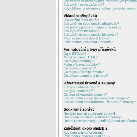
Jak zobrazím obrázek pod uživatelským jménem
Jak změní svoje zařazení?
Když kliknu na e-mailový odkaz uživatele, jsem v
Vkládání příspěvků
Jak vložím téma do fóra?
Jak změním nebo smažu příspěvek?
Jak přidám podpis k mému příspěvku?
Jak vytvořím hlasování?
Jak změním nebo smažu hlasování?
Proč se nemohu dostat k fóru?
Proč nemohu hlasovat v anketě?
Formátování a typy příspěvků
Co je BBCode?
Můžu používat HTML?
Co to jsou smajlíky?
Mohu přidávat obrázky?
Co to jsou oznámení?
Co to jsou důležitá témata?
Co to jsou uzamčená témata?
Uživatelské úrovně a skupiny
Kdo jsou administrátoři?
Kdo jsou moderátoři?
Co jsou uživatelské skupiny?
Jak se mohu zapojit do uživatelské skupiny?
Jak se stanu moderátorem uživatelské skupiny?
Soukromé zprávy
Nemůžu posílat soukromé zprávy!
Dostávám nechtěné soukromé zprávy!
Dostal jsem spamový a obtížný e-mail od někoho 
Záležitosti okolo phpBB 2
Kdo napsal tento program?
Proč není k dispozici funkce X?