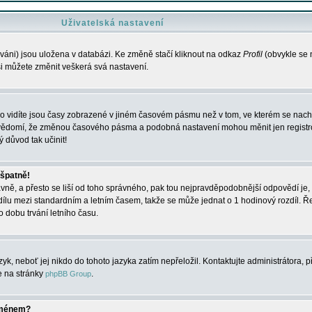
Uživatelská nastavení
váni) jsou uložena v databázi. Ke změně stačí kliknout na odkaz
Profil
(obvykle se n
 si můžete změnit veškerá svá nastavení.
o vidíte jsou časy zobrazené v jiném časovém pásmu než v tom, ve kterém se nacház
 vědomí, že změnou časového pásma a podobná nastavení mohou měnit jen registro
ý důvod tak učinit!
 špatně!
rávně, a přesto se liší od toho správného, pak tou nejpravděpodobnější odpovědí je, 
dílu mezi standardním a letním časem, takže se může jednat o 1 hodinový rozdíl. 
dobu trvání letního času.
yk, neboť jej nikdo do tohoto jazyka zatím nepřeložil. Kontaktujte administrátora, p
te na stránky
.
phpBB Group
jménem?