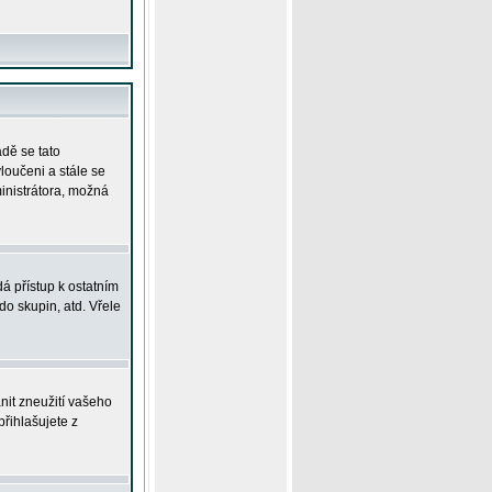
adě se tato
yloučeni a stále se
ministrátora, možná
á přístup k ostatním
o skupin, atd. Vřele
nit zneužití vašeho
přihlašujete z