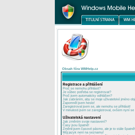
Obsah fóra WMHelp.cz
Registrace a přihlášení
Proč se nemohu přihlásit?
Je vůbec potřeba se registrovat?
Proč jsem automaticky odhlášen?
Jak zabráním, aby se moje uživatelské jméno ob
Zapomněl jsem heslo!
Zaregistroval jsem se, ale nemohu se přihlásit!
V minulosti jsem se zaregistroval, ovšem nyní se 
Uživatelská nastavení
Jak změním svoje nastavení?
Časy jsou špatně!
Změnil jsem časové pásmo, ale je to stále špatně
Můj jazyk není na seznamu!