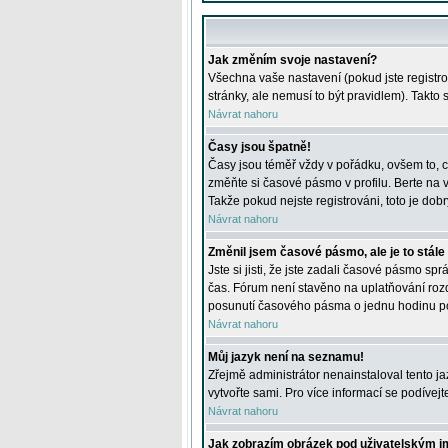
Jak změním svoje nastavení?
Všechna vaše nastavení (pokud jste registro
stránky, ale nemusí to být pravidlem). Takto
Návrat nahoru
Časy jsou špatně!
Časy jsou téměř vždy v pořádku, ovšem to, c
změňte si časové pásmo v profilu. Berte na
Takže pokud nejste registrováni, toto je dobr
Návrat nahoru
Změnil jsem časové pásmo, ale je to stále
Jste si jisti, že jste zadali časové pásmo sp
čas. Fórum není stavěno na uplatňování roz
posunutí časového pásma o jednu hodinu po 
Návrat nahoru
Můj jazyk není na seznamu!
Zřejmě administrátor nenainstaloval tento jaz
vytvořte sami. Pro více informací se podívej
Návrat nahoru
Jak zobrazím obrázek pod uživatelským 