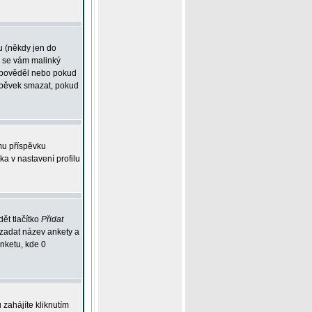
u (někdy jen do
í se vám malinký
odpověděl nebo pokud
íspěvek smazat, pokud
mu příspěvku
ka v nastavení profilu
ět tlačítko
Přidat
 zadat název ankety a
anketu, kde 0
zahájíte kliknutím