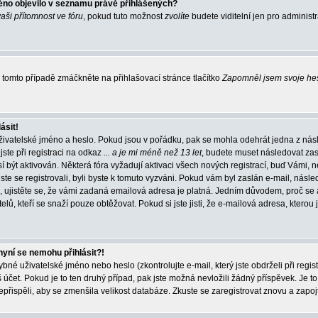
éno objevilo v seznamu právě přihlášených?
vaši přítomnost ve fóru
, pokud tuto možnost
zvolíte
budete viditelní jen pro administ
tomto případě zmáčkněte na přihlašovací stránce tlačítko
Zapomněl jsem svoje he
ásit!
živatelské jméno a heslo. Pokud jsou v pořádku, pak se mohla odehrát jedna z násl
ste při registraci na odkaz
... a je mi méně než 13 let
, budete muset následovat zas
í být aktivován. Některá fóra vyžadují aktivaci všech nových registrací, buď Vámi,
jste se registrovali, byli byste k tomuto vyzváni. Pokud vám byl zaslán e-mail, násle
, ujistěte se, že vámi zadaná emailová adresa je platná. Jedním důvodem, proč se 
elů, kteří se snaží pouze obtěžovat. Pokud si jste jisti, že e-mailová adresa, kterou j
nyní se nemohu přihlásit?!
né uživatelské jméno nebo heslo (zkontrolujte e-mail, který jste obdrželi při regis
čet. Pokud je to ten druhý případ, pak jste možná nevložili žádný příspěvek. Je to
nepřispěli, aby se zmenšila velikost databáze. Zkuste se zaregistrovat znovu a zapoj