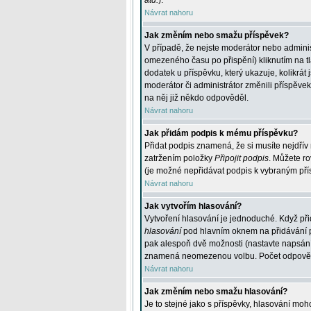
atd.
).
Návrat nahoru
Jak změním nebo smažu příspěvek?
V případě, že nejste moderátor nebo adminis
omezeného času po přispění) kliknutím na t
dodatek u příspěvku, který ukazuje, kolikrá
moderátor či administrátor změnili příspěve
na něj již někdo odpověděl.
Návrat nahoru
Jak přidám podpis k mému příspěvku?
Přidat podpis znamená, že si musíte nejdřív 
zatržením položky
Připojit podpis
. Můžete ro
(je možné nepřidávat podpis k vybraným pří
Návrat nahoru
Jak vytvořím hlasování?
Vytvoření hlasování je jednoduché. Když při
hlasování
pod hlavním oknem na přidávání př
pak alespoň dvě možnosti (nastavte napsán
znamená neomezenou volbu. Počet odpovědí, 
Návrat nahoru
Jak změním nebo smažu hlasování?
Je to stejné jako s příspěvky, hlasování m