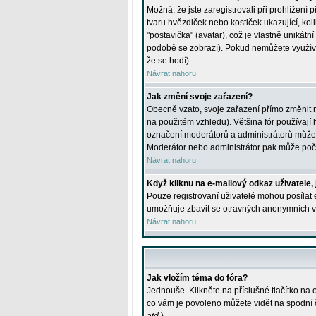
Možná, že jste zaregistrovali při prohlížení
tvaru hvězdiček nebo kostiček ukazující, kol
"postavička" (avatar), což je vlastně unikátn
podobě se zobrazí). Pokud nemůžete využívat 
že se hodí).
Návrat nahoru
Jak změní svoje zařazení?
Obecně vzato, svoje zařazení přímo změnit 
na použitém vzhledu). Většina fór používají h
označení moderátorů a administrátorů může m
Moderátor nebo administrátor pak může počet
Návrat nahoru
Když kliknu na e-mailový odkaz uživatele,
Pouze registrovaní uživatelé mohou posílat e
umožňuje zbavit se otravných anonymních vzk
Návrat nahoru
Jak vložím téma do fóra?
Jednouše. Klikněte na příslušné tlačítko na
co vám je povoleno můžete vidět na spodní 