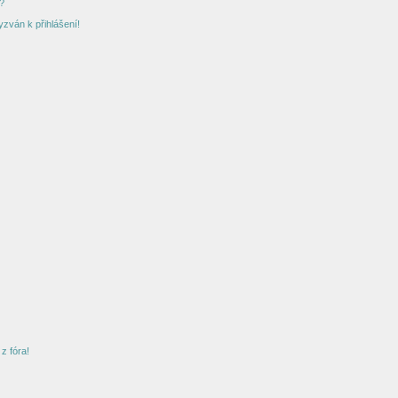
?
yzván k přihlášení!
z fóra!