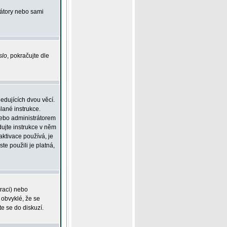
rátory nebo sami
slo
, pokračujte dle
edujících dvou věcí.
lané instrukce.
 nebo administrátorem
dujte instrukce v něm
aktivace používá, je
ste použili je platná,
traci) nebo
 obvyklé, že se
te se do diskuzí.