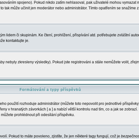
s hlasováním spojeno). Pokud nikdo zatím nehlasoval, pak uživatelé mohou vymazat
y to tak může učinit jen moderátor nebo administrátor. Tímto opatřením se snažíme z
m lidem či skupinám. Ke čtení, prohlížení, přispívání atd. potřebujete zvláštní auto
že kontaktujte je.
aby nebyly zkresleny výsledky). Pokud jste registrováni a stále nemůžete volit, zř
Formátování a typy příspěvků
ho použití rozhoduje administrátor (můžete toto nepovolit pro jednotlivé příspěv
y v hranatých závorkách [ a ] a nabízí větší kontrolu nad tím, co a jak se zobrazí. 
 můžete prohlédnout při odesílání příspěvku.
volí. Pokud to máte povoleno, zjistíte, že jen některé tagy fungují, což je
bezpečnos