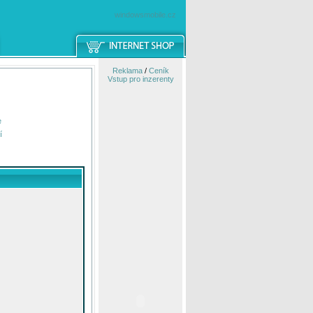
windowsmobile.cz
Reklama
/
Ceník
Vstup pro inzerenty
e
í