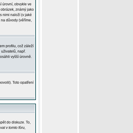
í úrovní, obvykle ve
ší obrázek, známý jako
s nimi naloží (v jaké
t na důvody (věříme,
m profilu, což záleží
 uživatelů, např.
osáhli vyšší úrovně.
volil). Toto opatření
pět do diskuze. To,
at v tomto fóru,