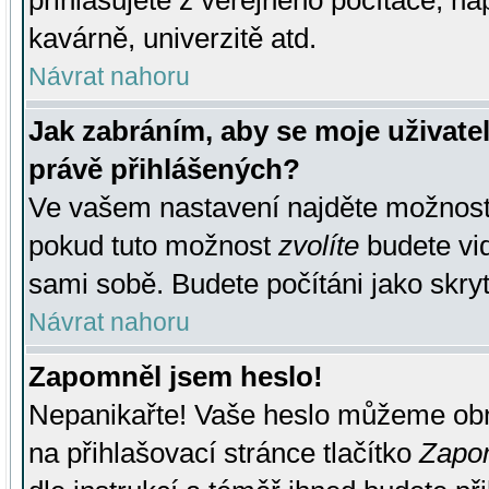
přihlašujete z veřejného počítače, na
kavárně, univerzitě atd.
Návrat nahoru
Jak zabráním, aby se moje uživate
právě přihlášených?
Ve vašem nastavení najděte možnos
pokud tuto možnost
zvolíte
budete vid
sami sobě. Budete počítáni jako skryt
Návrat nahoru
Zapomněl jsem heslo!
Nepanikařte! Vaše heslo můžeme obn
na přihlašovací stránce tlačítko
Zapom