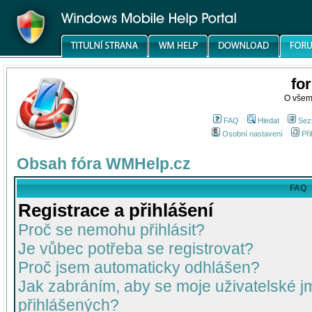
fo
O všem
FAQ
Hledat
Sez
Osobní nastavení
Při
Obsah fóra WMHelp.cz
FAQ
Registrace a přihlášení
Proč se nemohu přihlásit?
Je vůbec potřeba se registrovat?
Proč jsem automaticky odhlášen?
Jak zabráním, aby se moje uživatelské 
přihlášených?