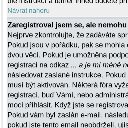
dle instrukcí a téměř ihned budete př
Návrat nahoru
Zaregistroval jsem se, ale nemohu 
Nejprve zkontrolujte, že zadáváte sp
Pokud jsou v pořádku, pak se mohla o
dvou věcí. Pokud je umožněna podpora
registraci na odkaz
... a je mi méně n
následovat zaslané instrukce. Pokud t
musí být aktivován. Některá fóra vyž
registrací, buď Vámi, nebo administr
moci přihlásit. Když jste se registrova
Pokud vám byl zaslán e-mail, násled
pokud jste tento email neobdrželi, uj