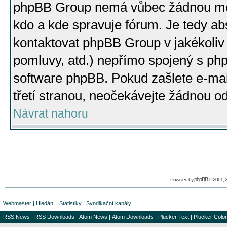
phpBB Group nemá vůbec žádnou moc 
kdo a kde spravuje fórum. Je tedy a
kontaktovat phpBB Group v jakékoliv p
pomluvy, atd.) nepřímo spojený s p
software phpBB. Pokud zašlete e-mai
třetí stranou, neočekávejte žádnou o
Návrat nahoru
phpBB
Powered by
© 2001, 
Webmaster
|
Hledání
|
Statistiky
|
Syndikační kanály
RSS News
|
RSS Downloads
|
Atom News
|
Atom Downloads
|
Plucker Text
|
Plucker Color