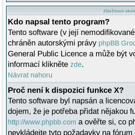
Záležitosti oko
Kdo napsal tento program?
Tento software (v její nemodifikované
chráněn autorskými právy
phpBB Gro
General Public Licence a může být vo
informací klikněte
.
zde
Návrat nahoru
Proč není k dispozici funkce X?
Tento software byl napsán a licenco
dojem, že je potřeba přidat nějakou f
a ověřte si, co 
http://www.phpbb.com
nevkládejte tyto požadavky na fóru