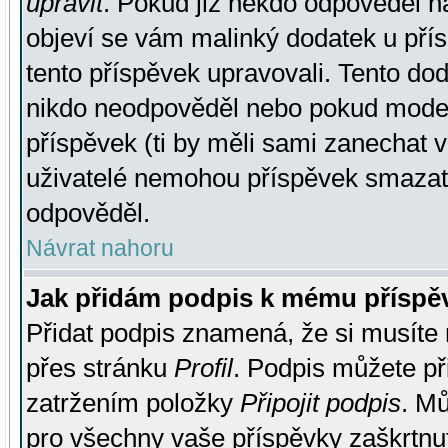
upravit
. Pokud již někdo odpověděl na
objeví se vám malinký dodatek u přísp
tento příspěvek upravovali. Tento do
nikdo neodpověděl nebo pokud moderá
příspěvek (ti by měli sami zanechat v
uživatelé nemohou příspěvek smazat,
odpověděl.
Návrat nahoru
Jak přidám podpis k mému příspě
Přidat podpis znamená, že si musíte n
přes stránku
Profil
. Podpis můžete p
zatržením položky
Připojit podpis
. Mů
pro všechny vaše příspěvky zaškrtnut