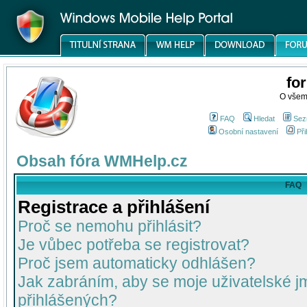
fo
O všem
FAQ
Hledat
Sez
Osobní nastavení
Při
Obsah fóra WMHelp.cz
FAQ
Registrace a přihlášení
Proč se nemohu přihlásit?
Je vůbec potřeba se registrovat?
Proč jsem automaticky odhlášen?
Jak zabráním, aby se moje uživatelské 
přihlášených?