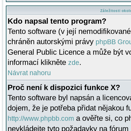
Záležitosti oko
Kdo napsal tento program?
Tento software (v její nemodifikované
chráněn autorskými právy
phpBB Gro
General Public Licence a může být vo
informací klikněte
.
zde
Návrat nahoru
Proč není k dispozici funkce X?
Tento software byl napsán a licenco
dojem, že je potřeba přidat nějakou f
a ověřte si, co 
http://www.phpbb.com
nevkládejte tyto požadavky na fóru