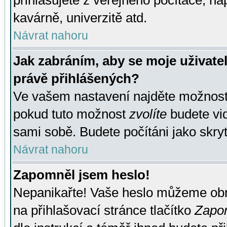
přihlašujete z veřejného počítače, na
kavárně, univerzitě atd.
Návrat nahoru
Jak zabráním, aby se moje uživate
právě přihlášených?
Ve vašem nastavení najděte možnos
pokud tuto možnost
zvolíte
budete vid
sami sobě. Budete počítáni jako skryt
Návrat nahoru
Zapomněl jsem heslo!
Nepanikařte! Vaše heslo můžeme obn
na přihlašovací stránce tlačítko
Zapom