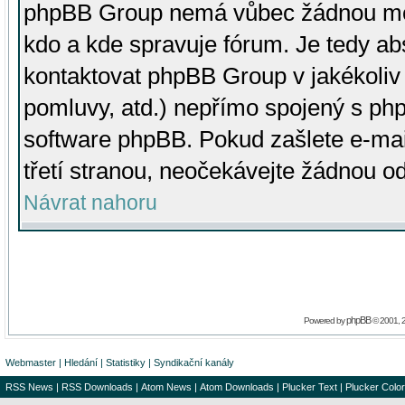
phpBB Group nemá vůbec žádnou moc 
kdo a kde spravuje fórum. Je tedy a
kontaktovat phpBB Group v jakékoliv p
pomluvy, atd.) nepřímo spojený s p
software phpBB. Pokud zašlete e-mai
třetí stranou, neočekávejte žádnou o
Návrat nahoru
phpBB
Powered by
© 2001, 
Webmaster
|
Hledání
|
Statistiky
|
Syndikační kanály
RSS News
|
RSS Downloads
|
Atom News
|
Atom Downloads
|
Plucker Text
|
Plucker Color