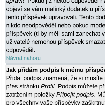
upravit
. Pokud již někdo odpověděl na
objeví se vám malinký dodatek u přísp
tento příspěvek upravovali. Tento do
nikdo neodpověděl nebo pokud moderá
příspěvek (ti by měli sami zanechat v
uživatelé nemohou příspěvek smazat,
odpověděl.
Návrat nahoru
Jak přidám podpis k mému příspě
Přidat podpis znamená, že si musíte n
přes stránku
Profil
. Podpis můžete p
zatržením položky
Připojit podpis
. Mů
pro všechny vaše příspěvky zaškrtnut