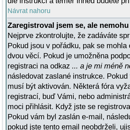
dle instrukcí a téměř ihned budete př
Návrat nahoru
Zaregistroval jsem se, ale nemohu 
Nejprve zkontrolujte, že zadáváte sp
Pokud jsou v pořádku, pak se mohla o
dvou věcí. Pokud je umožněna podpora
registraci na odkaz
... a je mi méně n
následovat zaslané instrukce. Pokud t
musí být aktivován. Některá fóra vyž
registrací, buď Vámi, nebo administr
moci přihlásit. Když jste se registrova
Pokud vám byl zaslán e-mail, násled
pokud jste tento email neobdrželi, uj