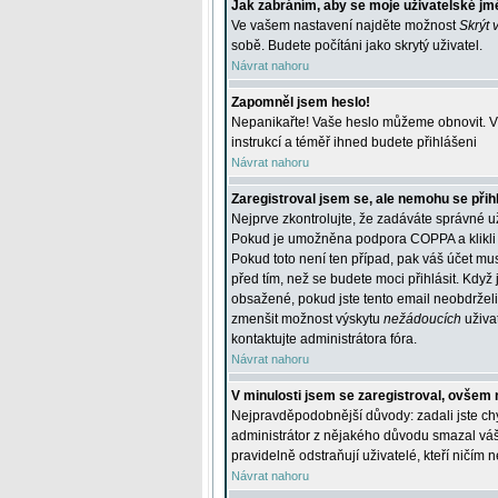
Jak zabráním, aby se moje uživatelské jm
Ve vašem nastavení najděte možnost
Skrýt 
sobě. Budete počítáni jako skrytý uživatel.
Návrat nahoru
Zapomněl jsem heslo!
Nepanikařte! Vaše heslo můžeme obnovit. V 
instrukcí a téměř ihned budete přihlášeni
Návrat nahoru
Zaregistroval jsem se, ale nemohu se přihl
Nejprve zkontrolujte, že zadáváte správné u
Pokud je umožněna podpora COPPA a klikli j
Pokud toto není ten případ, pak váš účet mus
před tím, než se budete moci přihlásit. Když 
obsažené, pokud jste tento email neobdrželi
zmenšit možnost výskytu
nežádoucích
uživat
kontaktujte administrátora fóra.
Návrat nahoru
V minulosti jsem se zaregistroval, ovšem 
Nejpravděpodobnější důvody: zadali jste chyb
administrátor z nějakého důvodu smazal váš ú
pravidelně odstraňují uživatelé, kteří ničím 
Návrat nahoru