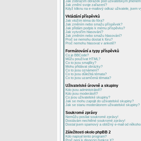
Jak zobrazím obrázek pod uživatelským jménem
Jak změní svoje zařazení?
Když kliknu na e-mailový odkaz uživatele, jsem v
Vkládání příspěvků
Jak vložím téma do fóra?
Jak změním nebo smažu příspěvek?
Jak přidám podpis k mému příspěvku?
Jak vytvořím hlasování?
Jak změním nebo smažu hlasování?
Proč se nemohu dostat k fóru?
Proč nemohu hlasovat v anketě?
Formátování a typy příspěvků
Co je BBCode?
Můžu používat HTML?
Co to jsou smajlíky?
Mohu přidávat obrázky?
Co to jsou oznámení?
Co to jsou důležitá témata?
Co to jsou uzamčená témata?
Uživatelské úrovně a skupiny
Kdo jsou administrátoři?
Kdo jsou moderátoři?
Co jsou uživatelské skupiny?
Jak se mohu zapojit do uživatelské skupiny?
Jak se stanu moderátorem uživatelské skupiny?
Soukromé zprávy
Nemůžu posílat soukromé zprávy!
Dostávám nechtěné soukromé zprávy!
Dostal jsem spamový a obtížný e-mail od někoho 
Záležitosti okolo phpBB 2
Kdo napsal tento program?
Proč není k dispozici funkce X?