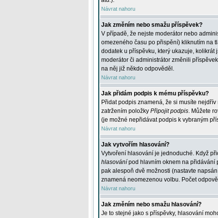
atd.
).
Návrat nahoru
Jak změním nebo smažu příspěvek?
V případě, že nejste moderátor nebo adminis
omezeného času po přispění) kliknutím na t
dodatek u příspěvku, který ukazuje, kolikrá
moderátor či administrátor změnili příspěve
na něj již někdo odpověděl.
Návrat nahoru
Jak přidám podpis k mému příspěvku?
Přidat podpis znamená, že si musíte nejdřív 
zatržením položky
Připojit podpis
. Můžete ro
(je možné nepřidávat podpis k vybraným pří
Návrat nahoru
Jak vytvořím hlasování?
Vytvoření hlasování je jednoduché. Když při
hlasování
pod hlavním oknem na přidávání př
pak alespoň dvě možnosti (nastavte napsán
znamená neomezenou volbu. Počet odpovědí, 
Návrat nahoru
Jak změním nebo smažu hlasování?
Je to stejné jako s příspěvky, hlasování m