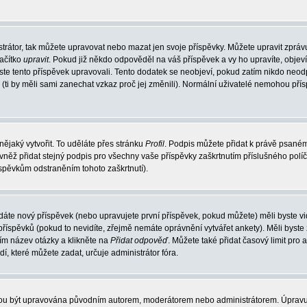
trátor, tak můžete upravovat nebo mazat jen svoje příspěvky. Můžete upravit zpráv
lačítko
upravit
. Pokud již někdo odpověděl na váš příspěvek a vy ho upravíte, objev
t jste tento příspěvek upravovali. Tento dodatek se neobjeví, pokud zatím nikdo ne
k (ti by měli sami zanechat vzkaz proč jej změnili). Normální uživatelé nemohou př
nějaký vytvořit. To uděláte přes stránku
Profil
. Podpis můžete přidat k právě psané
vněž přidat stejný podpis pro všechny vaše příspěvky zaškrtnutím příslušného políč
spěvkům odstraněním tohoto zaškrtnutí).
dáte nový příspěvek (nebo upravujete první příspěvek, pokud můžete) měli byste vid
íspěvků (pokud to nevidíte, zřejmě nemáte oprávnění vytvářet ankety). Měli byste
ím název otázky a klikněte na
Přidat odpověď
. Můžete také přidat časový limit pro 
které můžete zadat, určuje administrátor fóra.
ohou být upravována původním autorem, moderátorem nebo administrátorem. Úpravu 