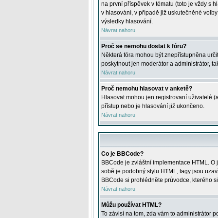
na první příspěvek v tématu (toto je vždy 
v hlasování, v případě již uskutečněné volb
výsledky hlasování.
Návrat nahoru
Proč se nemohu dostat k fóru?
Některá fóra mohou být znepřístupněna určitý
poskytnout jen moderátor a administrátor, tak
Návrat nahoru
Proč nemohu hlasovat v anketě?
Hlasovat mohou jen registrovaní uživatelé (
přístup nebo je hlasování již ukončeno.
Návrat nahoru
Co je BBCode?
BBCode je zvláštní implementace HTML. O je
sobě je podobný stylu HTML, tagy jsou uzavřen
BBCode si prohlédněte průvodce, kterého si
Návrat nahoru
Můžu používat HTML?
To závisí na tom, zda vám to administrátor po