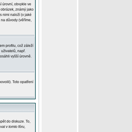
í úrovní, obvykle ve
ší obrázek, známý jako
s nimi naloží (v jaké
t na důvody (věříme,
m profilu, což záleží
 uživatelů, např.
osáhli vyšší úrovně.
volil). Toto opatření
pět do diskuze. To,
at v tomto fóru,