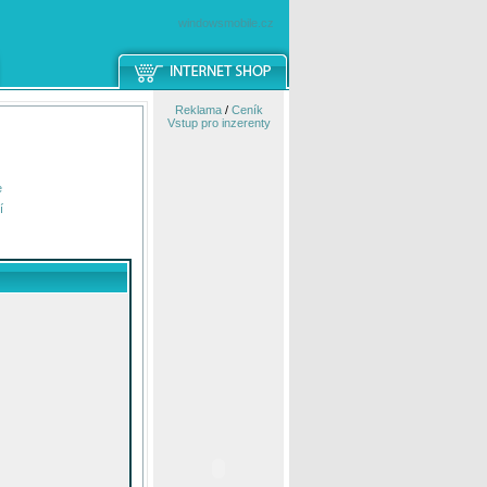
windowsmobile.cz
Reklama
/
Ceník
Vstup pro inzerenty
e
í