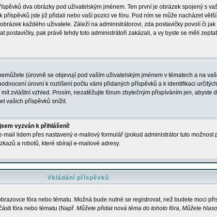
 příspěvků dva obrázky pod uživatelským jménem. Ten první je obrázek spojený s vaš
ik příspěvků jste již přidali nebo vaší pozici ve fóru. Pod ním se může nacházet vět
í obrázek každého uživatele. Záleží na administrátorovi, zda postavičky povolí či jak 
postavičky, pak právě tehdy toto administrátoři zakázali, a vy byste se měli zepta
nemůžete (úrovně se objevují pod vaším uživatelským jménem v tématech a na vaše
odnocení úrovní k rozlišení počtu vámi přidaných příspěvků a k identifikaci určitých
ít zvláštní vzhled. Prosím, nezatěžujte fórum zbytečným přispíváním jen, abyste d
 vašich příspěvků snížit.
 jsem vyzván k přihlášení!
-mail lidem přes nastavený e-mailový formulář (pokud administrátor tuto možnost po
azů a robotů, které sbírají e-mailové adresy.
Vkládání příspěvků
 obrazovce fóra nebo tématu. Možná bude nutné se registrovat, než budete moci přis
části fóra nebo tématu (Např.
Můžete přidat nová téma do tohoto fóra, Můžete hlasov