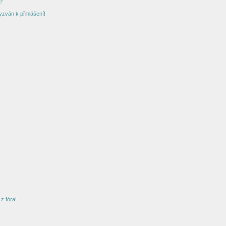
?
yzván k přihlášení!
z fóra!