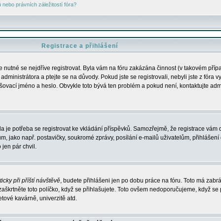
nebo právních záležitostí fóra?
Registrace a přihlášení
je nutné se nejdříve registrovat. Byla vám na fóru zakázána činnost (v takovém příp
dministrátora a ptejte se na důvody. Pokud jste se registrovali, nebyli jste z fóra v
lašovací jméno a heslo. Obvykle toto bývá ten problém a pokud není, kontaktujte ad
da je potřeba se registrovat ke vkládání příspěvků. Samozřejmě, že registrace vám d
ako např. postavičky, soukromé zprávy, posílání e-mailů uživatelům, přihlášení d
jen pár chvil.
icky při příští návštěvě
, budete přihlášeni jen po dobu práce na fóru. Toto má zabrá
 zaškrtněte toto políčko, když se přihlašujete. Toto ovšem nedoporučujeme, když se 
etové kavárně, univerzitě atd.