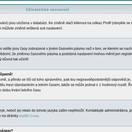
Uživatelská nastavení
váni) jsou uložena v databázi. Ke změně stačí kliknout na odkaz
Profil
(obvykle se n
 si můžete změnit veškerá svá nastavení.
o vidíte jsou časy zobrazené v jiném časovém pásmu než v tom, ve kterém se nacház
 vědomí, že změnou časového pásma a podobná nastavení mohou měnit jen registro
ý důvod tak učinit!
 špatně!
rávně, a přesto se liší od toho správného, pak tou nejpravděpodobnější odpovědí je, 
dílu mezi standardním a letním časem, takže se může jednat o 1 hodinový rozdíl. 
dobu trvání letního času.
yk, neboť jej nikdo do tohoto jazyka zatím nepřeložil. Kontaktujte administrátora, p
te na stránky
.
phpBB Group
jménem?