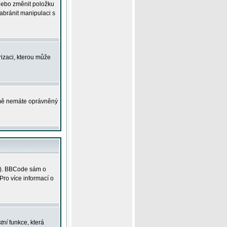
 nebo změnit položku
abránit manipulaci s
rizaci, kterou může
ejmě nemáte oprávněný
ky). BBCode sám o
Pro více informací o
tní
funkce, která