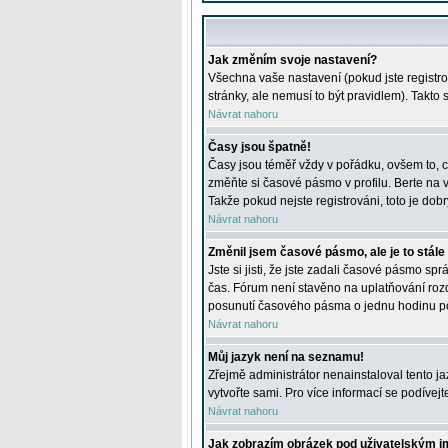
Jak změním svoje nastavení?
Všechna vaše nastavení (pokud jste registro
stránky, ale nemusí to být pravidlem). Takto
Návrat nahoru
Časy jsou špatně!
Časy jsou téměř vždy v pořádku, ovšem to, c
změňte si časové pásmo v profilu. Berte na
Takže pokud nejste registrováni, toto je dobr
Návrat nahoru
Změnil jsem časové pásmo, ale je to stále
Jste si jisti, že jste zadali časové pásmo sp
čas. Fórum není stavěno na uplatňování roz
posunutí časového pásma o jednu hodinu po 
Návrat nahoru
Můj jazyk není na seznamu!
Zřejmě administrátor nenainstaloval tento jaz
vytvořte sami. Pro více informací se podívej
Návrat nahoru
Jak zobrazím obrázek pod uživatelským 