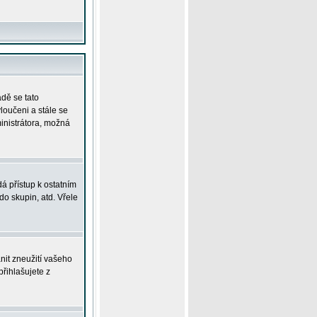
adě se tato
yloučeni a stále se
ministrátora, možná
á přístup k ostatním
o skupin, atd. Vřele
nit zneužití vašeho
přihlašujete z