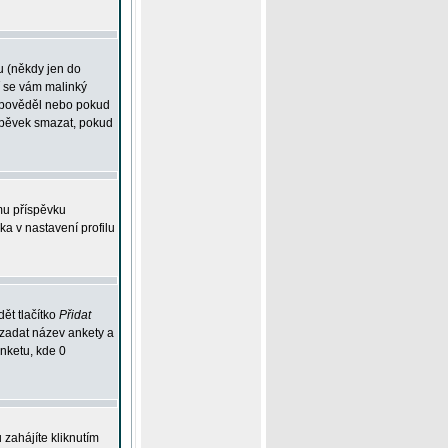
u (někdy jen do
í se vám malinký
odpověděl nebo pokud
íspěvek smazat, pokud
mu příspěvku
ka v nastavení profilu
ět tlačítko
Přidat
 zadat název ankety a
anketu, kde 0
zahájíte kliknutím