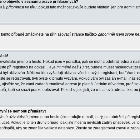
éno objevilo v seznamu právě přihlášených?
vaši přítomnost ve fóru
, pokud tuto možnost
zvolíte
budete viditelní jen pro administ
tomto případě zmáčkněte na přihlašovací stránce tlačítko
Zapomněl jsem svoje he
ásit!
živatelské jméno a heslo. Pokud jsou v pořádku, pak se mohla odehrát jedna z násl
ste při registraci na odkaz
... a je mi méně než 13 let
, budete muset následovat zas
í být aktivován. Některá fóra vyžadují aktivaci všech nových registrací, buď Vámi,
jste se registrovali, byli byste k tomuto vyzváni. Pokud vám byl zaslán e-mail, násle
, ujistěte se, že vámi zadaná emailová adresa je platná. Jedním důvodem, proč se 
elů, kteří se snaží pouze obtěžovat. Pokud si jste jisti, že e-mailová adresa, kterou j
nyní se nemohu přihlásit?!
né uživatelské jméno nebo heslo (zkontrolujte e-mail, který jste obdrželi při regis
čet. Pokud je to ten druhý případ, pak jste možná nevložili žádný příspěvek. Je to
nepřispěli, aby se zmenšila velikost databáze. Zkuste se zaregistrovat znovu a zapoj