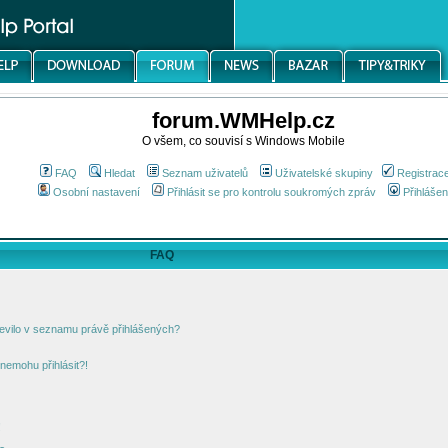
forum.WMHelp.cz
O všem, co souvisí s Windows Mobile
FAQ
Hledat
Seznam uživatelů
Uživatelské skupiny
Registrac
Osobní nastavení
Přihlásit se pro kontrolu soukromých zpráv
Přihlášen
FAQ
jevilo v seznamu právě přihlášených?
nemohu přihlásit?!
!