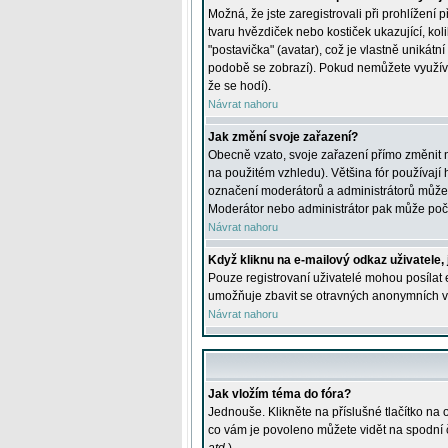
Možná, že jste zaregistrovali při prohlížení
tvaru hvězdiček nebo kostiček ukazující, kol
"postavička" (avatar), což je vlastně unikátn
podobě se zobrazí). Pokud nemůžete využívat 
že se hodí).
Návrat nahoru
Jak změní svoje zařazení?
Obecně vzato, svoje zařazení přímo změnit 
na použitém vzhledu). Většina fór používají h
označení moderátorů a administrátorů může m
Moderátor nebo administrátor pak může počet
Návrat nahoru
Když kliknu na e-mailový odkaz uživatele,
Pouze registrovaní uživatelé mohou posílat e
umožňuje zbavit se otravných anonymních vzk
Návrat nahoru
Jak vložím téma do fóra?
Jednouše. Klikněte na příslušné tlačítko na
co vám je povoleno můžete vidět na spodní 