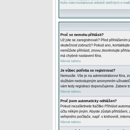
Koho mám kontaktovat ohledně obtížných e-mailů 
Proč se nemohu přihlásit?
Už jste se zaregistrovali? Před přihlášením 
skutečnost zobrazí)? Pokud ano, kontaktujte a
nemůžete přihlásit, znovu zkontrolujte přih
má chybné nastavení fóra.
Návrat nahoru
Je vůbec potřeba se registrovat?
Nemusíte. Vše je na administrátorovi fóra, z
službám nedostupným anonymním uživatelům, j
vám tedy registraci doporučujeme. Zabere to 
Návrat nahoru
Proč jsem automaticky odhlášen?
Pokud nezaškrtnete tlačítko
Přihlásit automat
účtu někým jiným. Abyste zůstali přihlášeni,
veřejného počítače, např. v knihovně, intern
Návrat nahoru