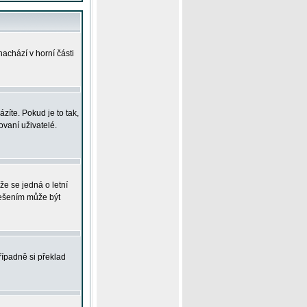
achází v horní části
íte. Pokud je to tak,
vaní uživatelé.
že se jedná o letní
Řešením může být
řípadně si překlad