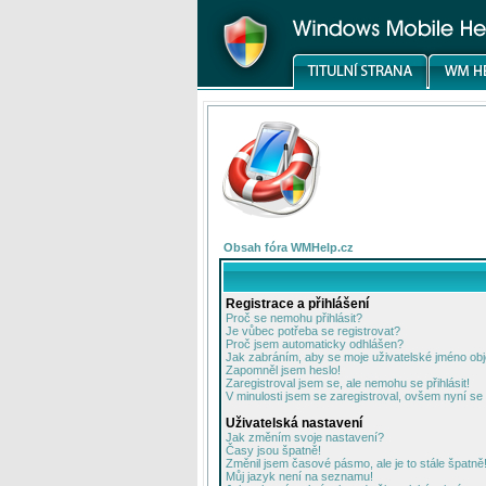
Obsah fóra WMHelp.cz
Registrace a přihlášení
Proč se nemohu přihlásit?
Je vůbec potřeba se registrovat?
Proč jsem automaticky odhlášen?
Jak zabráním, aby se moje uživatelské jméno ob
Zapomněl jsem heslo!
Zaregistroval jsem se, ale nemohu se přihlásit!
V minulosti jsem se zaregistroval, ovšem nyní se 
Uživatelská nastavení
Jak změním svoje nastavení?
Časy jsou špatně!
Změnil jsem časové pásmo, ale je to stále špatně
Můj jazyk není na seznamu!