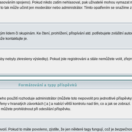
s hlasováním spojeno). Pokud nikdo zatím nehlasoval, pak uživatelé mohou vymazat
y to tak může učinit jen moderátor nebo administrátor. Tímto opatřením se snažíme z
m lidem či skupinám. Ke čtení, prohlížení, přispívání atd. potřebujete zvláštní auto
že kontaktujte je.
aby nebyly zkresleny výsledky). Pokud jste registrováni a stále nemůžete volit, zř
Formátování a typy příspěvků
ho použití rozhoduje administrátor (můžete toto nepovolit pro jednotlivé příspěv
y v hranatých závorkách [ a ] a nabízí větší kontrolu nad tím, co a jak se zobrazí. 
 můžete prohlédnout při odesílání příspěvku.
volí. Pokud to máte povoleno, zjistíte, že jen některé tagy fungují, což je
bezpečnos