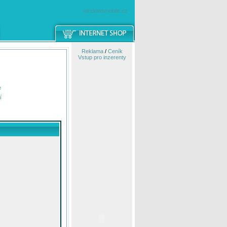
windowsmobile.cz
Reklama
/
Ceník
Vstup pro inzerenty
e
í