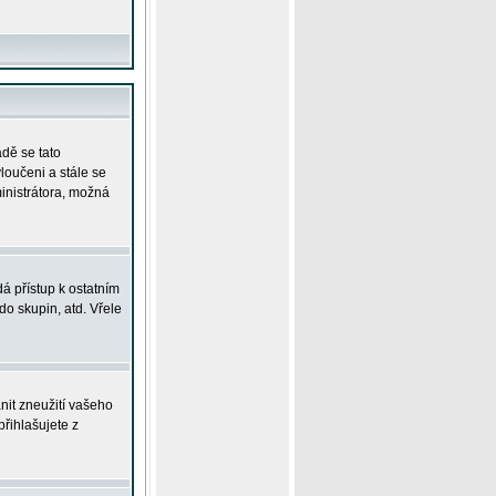
adě se tato
yloučeni a stále se
ministrátora, možná
á přístup k ostatním
o skupin, atd. Vřele
nit zneužití vašeho
přihlašujete z