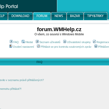
forum.WMHelp.cz
O všem, co souvisí s Windows Mobile
FAQ
Hledat
Seznam uživatelů
Uživatelské skupiny
Registrac
Osobní nastavení
Přihlásit se pro kontrolu soukromých zpráv
Přihlášen
FAQ
jevilo v seznamu právě přihlášených?
nemohu přihlásit?!
!