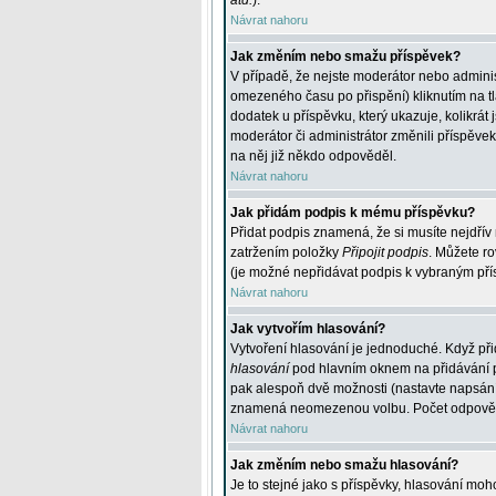
atd.
).
Návrat nahoru
Jak změním nebo smažu příspěvek?
V případě, že nejste moderátor nebo adminis
omezeného času po přispění) kliknutím na t
dodatek u příspěvku, který ukazuje, kolikrá
moderátor či administrátor změnili příspěve
na něj již někdo odpověděl.
Návrat nahoru
Jak přidám podpis k mému příspěvku?
Přidat podpis znamená, že si musíte nejdřív 
zatržením položky
Připojit podpis
. Můžete ro
(je možné nepřidávat podpis k vybraným pří
Návrat nahoru
Jak vytvořím hlasování?
Vytvoření hlasování je jednoduché. Když při
hlasování
pod hlavním oknem na přidávání př
pak alespoň dvě možnosti (nastavte napsán
znamená neomezenou volbu. Počet odpovědí, 
Návrat nahoru
Jak změním nebo smažu hlasování?
Je to stejné jako s příspěvky, hlasování m