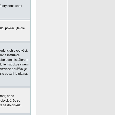
rátory nebo sami
slo
, pokračujte dle
edujících dvou věcí.
lané instrukce.
 nebo administrátorem
dujte instrukce v něm
aktivace používá, je
ste použili je platná,
traci) nebo
 obvyklé, že se
te se do diskuzí.