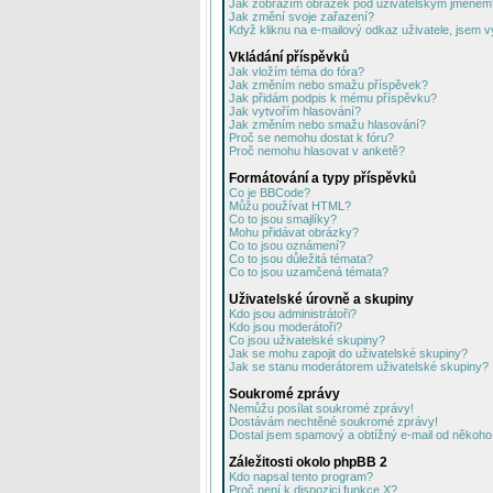
Jak zobrazím obrázek pod uživatelským jménem
Jak změní svoje zařazení?
Když kliknu na e-mailový odkaz uživatele, jsem v
Vkládání příspěvků
Jak vložím téma do fóra?
Jak změním nebo smažu příspěvek?
Jak přidám podpis k mému příspěvku?
Jak vytvořím hlasování?
Jak změním nebo smažu hlasování?
Proč se nemohu dostat k fóru?
Proč nemohu hlasovat v anketě?
Formátování a typy příspěvků
Co je BBCode?
Můžu používat HTML?
Co to jsou smajlíky?
Mohu přidávat obrázky?
Co to jsou oznámení?
Co to jsou důležitá témata?
Co to jsou uzamčená témata?
Uživatelské úrovně a skupiny
Kdo jsou administrátoři?
Kdo jsou moderátoři?
Co jsou uživatelské skupiny?
Jak se mohu zapojit do uživatelské skupiny?
Jak se stanu moderátorem uživatelské skupiny?
Soukromé zprávy
Nemůžu posílat soukromé zprávy!
Dostávám nechtěné soukromé zprávy!
Dostal jsem spamový a obtížný e-mail od někoho 
Záležitosti okolo phpBB 2
Kdo napsal tento program?
Proč není k dispozici funkce X?