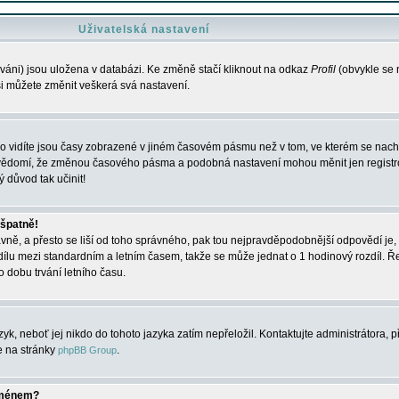
Uživatelská nastavení
váni) jsou uložena v databázi. Ke změně stačí kliknout na odkaz
Profil
(obvykle se n
 si můžete změnit veškerá svá nastavení.
o vidíte jsou časy zobrazené v jiném časovém pásmu než v tom, ve kterém se nacház
 vědomí, že změnou časového pásma a podobná nastavení mohou měnit jen registro
ý důvod tak učinit!
 špatně!
rávně, a přesto se liší od toho správného, pak tou nejpravděpodobnější odpovědí je, 
dílu mezi standardním a letním časem, takže se může jednat o 1 hodinový rozdíl. 
dobu trvání letního času.
yk, neboť jej nikdo do tohoto jazyka zatím nepřeložil. Kontaktujte administrátora, p
te na stránky
.
phpBB Group
jménem?