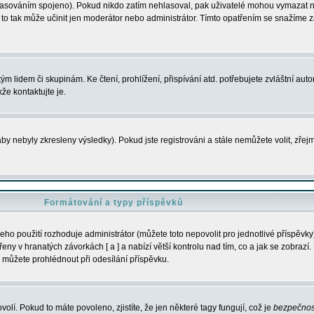
s hlasováním spojeno). Pokud nikdo zatím nehlasoval, pak uživatelé mohou vymazat
y to tak může učinit jen moderátor nebo administrátor. Tímto opatřením se snažíme z
m lidem či skupinám. Ke čtení, prohlížení, přispívání atd. potřebujete zvláštní auto
že kontaktujte je.
aby nebyly zkresleny výsledky). Pokud jste registrováni a stále nemůžete volit, zř
Formátování a typy příspěvků
ho použití rozhoduje administrátor (můžete toto nepovolit pro jednotlivé příspěv
y v hranatých závorkách [ a ] a nabízí větší kontrolu nad tím, co a jak se zobrazí. 
 můžete prohlédnout při odesílání příspěvku.
volí. Pokud to máte povoleno, zjistíte, že jen některé tagy fungují, což je
bezpečnos