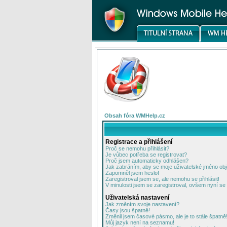
Obsah fóra WMHelp.cz
Registrace a přihlášení
Proč se nemohu přihlásit?
Je vůbec potřeba se registrovat?
Proč jsem automaticky odhlášen?
Jak zabráním, aby se moje uživatelské jméno ob
Zapomněl jsem heslo!
Zaregistroval jsem se, ale nemohu se přihlásit!
V minulosti jsem se zaregistroval, ovšem nyní se 
Uživatelská nastavení
Jak změním svoje nastavení?
Časy jsou špatně!
Změnil jsem časové pásmo, ale je to stále špatně
Můj jazyk není na seznamu!