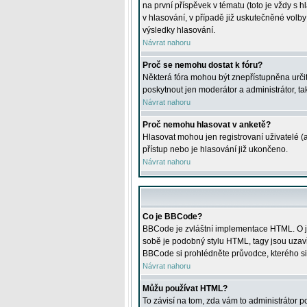
na první příspěvek v tématu (toto je vždy 
v hlasování, v případě již uskutečněné volb
výsledky hlasování.
Návrat nahoru
Proč se nemohu dostat k fóru?
Některá fóra mohou být znepřístupněna určitý
poskytnout jen moderátor a administrátor, tak
Návrat nahoru
Proč nemohu hlasovat v anketě?
Hlasovat mohou jen registrovaní uživatelé (
přístup nebo je hlasování již ukončeno.
Návrat nahoru
Co je BBCode?
BBCode je zvláštní implementace HTML. O je
sobě je podobný stylu HTML, tagy jsou uzavřen
BBCode si prohlédněte průvodce, kterého si
Návrat nahoru
Můžu používat HTML?
To závisí na tom, zda vám to administrátor po