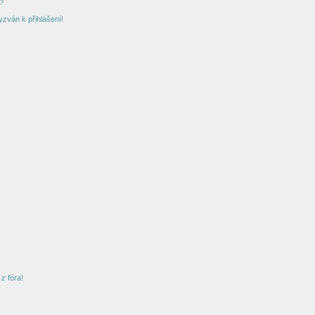
?
yzván k přihlášení!
z fóra!