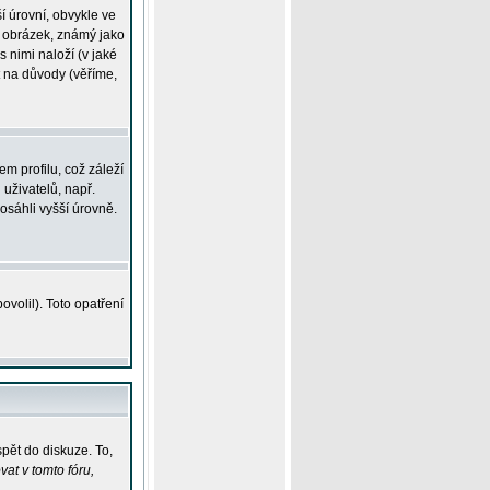
í úrovní, obvykle ve
ší obrázek, známý jako
s nimi naloží (v jaké
t na důvody (věříme,
m profilu, což záleží
 uživatelů, např.
osáhli vyšší úrovně.
volil). Toto opatření
pět do diskuze. To,
at v tomto fóru,