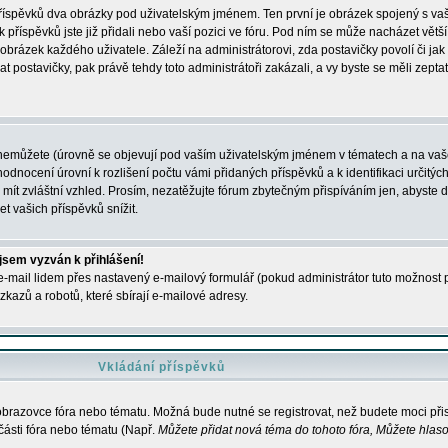
 příspěvků dva obrázky pod uživatelským jménem. Ten první je obrázek spojený s vaš
ik příspěvků jste již přidali nebo vaší pozici ve fóru. Pod ním se může nacházet vět
í obrázek každého uživatele. Záleží na administrátorovi, zda postavičky povolí či jak 
postavičky, pak právě tehdy toto administrátoři zakázali, a vy byste se měli zepta
nemůžete (úrovně se objevují pod vaším uživatelským jménem v tématech a na vaše
odnocení úrovní k rozlišení počtu vámi přidaných příspěvků a k identifikaci určitých
ít zvláštní vzhled. Prosím, nezatěžujte fórum zbytečným přispíváním jen, abyste d
 vašich příspěvků snížit.
 jsem vyzván k přihlášení!
-mail lidem přes nastavený e-mailový formulář (pokud administrátor tuto možnost po
azů a robotů, které sbírají e-mailové adresy.
Vkládání příspěvků
 obrazovce fóra nebo tématu. Možná bude nutné se registrovat, než budete moci přis
části fóra nebo tématu (Např.
Můžete přidat nová téma do tohoto fóra, Můžete hlasov