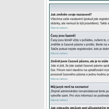
Jak změním svoje nastavení?
Všechna vaše nastavení (pokud jste registro
stránky, ale nemusí to být pravidlem). Takto
Návrat nahoru
Časy jsou špatně!
Časy jsou téměř vždy v pořádku, ovšem to, c
změňte si časové pásmo v profilu. Berte na
Takže pokud nejste registrováni, toto je dobr
Návrat nahoru
Změnil jsem časové pásmo, ale je to stále
Jste si jisti, že jste zadali časové pásmo sp
čas. Fórum není stavěno na uplatňování roz
posunutí časového pásma o jednu hodinu po 
Návrat nahoru
Můj jazyk není na seznamu!
Zřejmě administrátor nenainstaloval tento jaz
vytvořte sami. Pro více informací se podívej
Návrat nahoru
Jak zobrazím obrázek pod uživatelským 