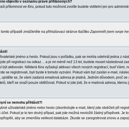
éno objevilo v seznamu právě přihlášených?
vaši přítomnost ve fóru
, pokud tuto možnost
zvolíte
budete viditelní jen pro administ
tomto případě zmáčkněte na přihlašovací stránce tlačítko
Zapomněl jsem svoje he
ásit!
živatelské jméno a heslo. Pokud jsou v pořádku, pak se mohla odehrát jedna z násl
ste při registraci na odkaz
... a je mi méně než 13 let
, budete muset následovat zas
í být aktivován. Některá fóra vyžadují aktivaci všech nových registrací, buď Vámi,
jste se registrovali, byli byste k tomuto vyzváni. Pokud vám byl zaslán e-mail, násle
, ujistěte se, že vámi zadaná emailová adresa je platná. Jedním důvodem, proč se 
elů, kteří se snaží pouze obtěžovat. Pokud si jste jisti, že e-mailová adresa, kterou j
nyní se nemohu přihlásit?!
né uživatelské jméno nebo heslo (zkontrolujte e-mail, který jste obdrželi při regis
čet. Pokud je to ten druhý případ, pak jste možná nevložili žádný příspěvek. Je to
nepřispěli, aby se zmenšila velikost databáze. Zkuste se zaregistrovat znovu a zapoj