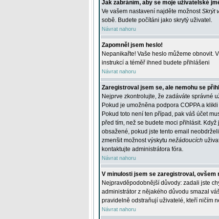
Jak zabráním, aby se moje uživatelské jm
Ve vašem nastavení najděte možnost
Skrýt 
sobě. Budete počítáni jako skrytý uživatel.
Návrat nahoru
Zapomněl jsem heslo!
Nepanikařte! Vaše heslo můžeme obnovit. V 
instrukcí a téměř ihned budete přihlášeni
Návrat nahoru
Zaregistroval jsem se, ale nemohu se přihl
Nejprve zkontrolujte, že zadáváte správné u
Pokud je umožněna podpora COPPA a klikli j
Pokud toto není ten případ, pak váš účet mus
před tím, než se budete moci přihlásit. Když 
obsažené, pokud jste tento email neobdrželi
zmenšit možnost výskytu
nežádoucích
uživat
kontaktujte administrátora fóra.
Návrat nahoru
V minulosti jsem se zaregistroval, ovšem 
Nejpravděpodobnější důvody: zadali jste chyb
administrátor z nějakého důvodu smazal váš ú
pravidelně odstraňují uživatelé, kteří ničím 
Návrat nahoru