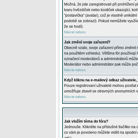
Možná, že jste zaregistrovali při prohlížení
tvaru hvězdiček nebo kostiček ukazující, kol
"postavička" (avatar), což je vlastně unikátn
podobě se zobrazí). Pokud nemůžete využívat 
že se hodí).
Návrat nahoru
Jak změní svoje zařazení?
Obecně vzato, svoje zařazení přímo změnit 
na použitém vzhledu). Většina fór používají h
označení moderátorů a administrátorů může m
Moderátor nebo administrátor pak může počet
Návrat nahoru
Když kliknu na e-mailový odkaz uživatele,
Pouze registrovaní uživatelé mohou posílat e
umožňuje zbavit se otravných anonymních vzk
Návrat nahoru
Jak vložím téma do fóra?
Jednouše. Klikněte na příslušné tlačítko na
co vám je povoleno můžete vidět na spodní 