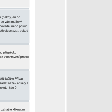
u (někdy jen do
í se vám malinký
odpověděl nebo pokud
íspěvek smazat, pokud
mu příspěvku
ka v nastavení profilu
ět tlačítko
Přidat
 zadat název ankety a
anketu, kde 0
zahájíte kliknutím