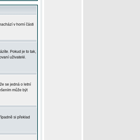
achází v horní části
íte. Pokud je to tak,
vaní uživatelé.
že se jedná o letní
Řešením může být
řípadně si překlad