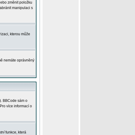
 nebo změnit položku
abránit manipulaci s
rizaci, kterou může
ejmě nemáte oprávněný
ky). BBCode sám o
Pro více informací o
tní
funkce, která