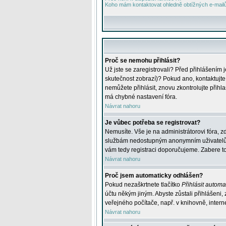
Koho mám kontaktovat ohledně obtížných e-mailů 
Proč se nemohu přihlásit?
Už jste se zaregistrovali? Před přihlášením 
skutečnost zobrazí)? Pokud ano, kontaktujte a
nemůžete přihlásit, znovu zkontrolujte přih
má chybné nastavení fóra.
Návrat nahoru
Je vůbec potřeba se registrovat?
Nemusíte. Vše je na administrátorovi fóra, z
službám nedostupným anonymním uživatelům, j
vám tedy registraci doporučujeme. Zabere to 
Návrat nahoru
Proč jsem automaticky odhlášen?
Pokud nezaškrtnete tlačítko
Přihlásit automat
účtu někým jiným. Abyste zůstali přihlášeni,
veřejného počítače, např. v knihovně, intern
Návrat nahoru