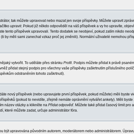
trátor, tak můžete upravovat nebo mazat jen svoje příspěvky. Můžete upravit zpráv
lačítko
upravit
. Pokud již někdo odpověděl na váš příspěvek a vy ho upravíte, objev
t jste tento příspěvek upravovali. Tento dodatek se neobjeví, pokud zatím nikdo ne
k (ti by měli sami zanechat vzkaz proč jej změnili). Normální uživatelé nemohou př
nějaký vytvořit. To uděláte přes stránku
Profil
. Podpis můžete přidat k právě psané
vněž přidat stejný podpis pro všechny vaše příspěvky zaškrtnutím příslušného políč
spěvkům odstraněním tohoto zaškrtnutí).
dáte nový příspěvek (nebo upravujete první příspěvek, pokud můžete) měli byste vid
íspěvků (pokud to nevidíte, zřejmě nemáte oprávnění vytvářet ankety). Měli byste
ím název otázky a klikněte na
Přidat odpověď
. Můžete také přidat časový limit pro 
které můžete zadat, určuje administrátor fóra.
ohou být upravována původním autorem, moderátorem nebo administrátorem. Úpravu 