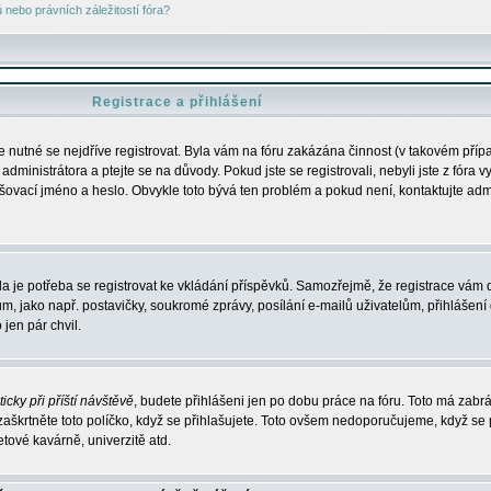
nebo právních záležitostí fóra?
Registrace a přihlášení
je nutné se nejdříve registrovat. Byla vám na fóru zakázána činnost (v takovém příp
dministrátora a ptejte se na důvody. Pokud jste se registrovali, nebyli jste z fóra v
lašovací jméno a heslo. Obvykle toto bývá ten problém a pokud není, kontaktujte ad
da je potřeba se registrovat ke vkládání příspěvků. Samozřejmě, že registrace vám d
ako např. postavičky, soukromé zprávy, posílání e-mailů uživatelům, přihlášení d
jen pár chvil.
icky při příští návštěvě
, budete přihlášeni jen po dobu práce na fóru. Toto má zabrá
 zaškrtněte toto políčko, když se přihlašujete. Toto ovšem nedoporučujeme, když se 
etové kavárně, univerzitě atd.