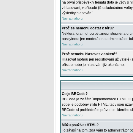
na první příspěvek v tématu (toto je vždy 
v hlasování, v případě již uskutečněné volb
výsledky hlasování.
Návrat nahoru
Proč se nemohu dostat k fóru?
Některá fóra mohou být znepřístupněna určitý
poskytnout jen moderátor a administrátor, tak
Návrat nahoru
Proč nemohu hlasovat v anketě?
Hlasovat mohou jen registrovaní uživatelé (
přístup nebo je hlasování již ukončeno.
Návrat nahoru
Co je BBCode?
BBCode je zvláštní implementace HTML. O je
sobě je podobný stylu HTML, tagy jsou uzavřen
BBCode si prohlédněte průvodce, kterého si
Návrat nahoru
Můžu používat HTML?
To závisí na tom, zda vám to administrátor po