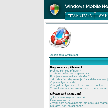
Obsah fóra WMHelp.cz
Registrace a přihlášení
Proč se nemohu přihlásit?
Je vůbec potřeba se registrovat?
Proč jsem automaticky odhlášen?
Jak zabráním, aby se moje uživatelské jméno ob
Zapomněl jsem heslo!
Zaregistroval jsem se, ale nemohu se přihlásit!
V minulosti jsem se zaregistroval, ovšem nyní se 
Uživatelská nastavení
Jak změním svoje nastavení?
Časy jsou špatně!
Změnil jsem časové pásmo, ale je to stále špatně
Můj jazyk není na seznamu!