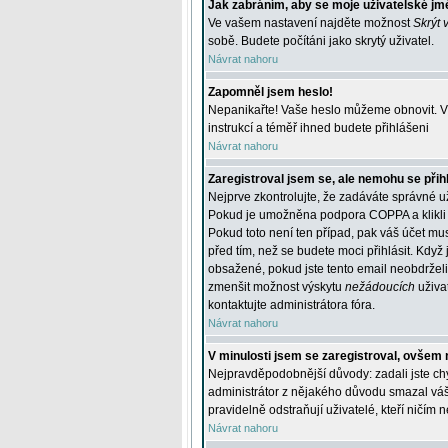
Jak zabráním, aby se moje uživatelské jm
Ve vašem nastavení najděte možnost
Skrýt 
sobě. Budete počítáni jako skrytý uživatel.
Návrat nahoru
Zapomněl jsem heslo!
Nepanikařte! Vaše heslo můžeme obnovit. V 
instrukcí a téměř ihned budete přihlášeni
Návrat nahoru
Zaregistroval jsem se, ale nemohu se přihl
Nejprve zkontrolujte, že zadáváte správné u
Pokud je umožněna podpora COPPA a klikli j
Pokud toto není ten případ, pak váš účet mus
před tím, než se budete moci přihlásit. Když 
obsažené, pokud jste tento email neobdrželi
zmenšit možnost výskytu
nežádoucích
uživat
kontaktujte administrátora fóra.
Návrat nahoru
V minulosti jsem se zaregistroval, ovšem 
Nejpravděpodobnější důvody: zadali jste chyb
administrátor z nějakého důvodu smazal váš ú
pravidelně odstraňují uživatelé, kteří ničím 
Návrat nahoru