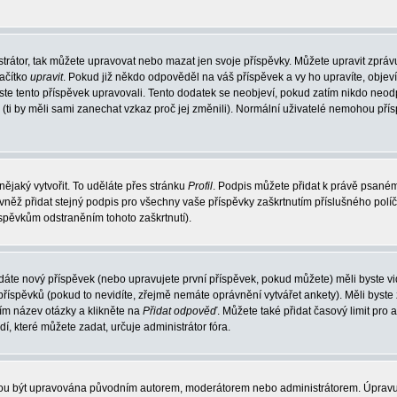
trátor, tak můžete upravovat nebo mazat jen svoje příspěvky. Můžete upravit zpráv
lačítko
upravit
. Pokud již někdo odpověděl na váš příspěvek a vy ho upravíte, objev
t jste tento příspěvek upravovali. Tento dodatek se neobjeví, pokud zatím nikdo ne
k (ti by měli sami zanechat vzkaz proč jej změnili). Normální uživatelé nemohou př
nějaký vytvořit. To uděláte přes stránku
Profil
. Podpis můžete přidat k právě psané
vněž přidat stejný podpis pro všechny vaše příspěvky zaškrtnutím příslušného políč
spěvkům odstraněním tohoto zaškrtnutí).
dáte nový příspěvek (nebo upravujete první příspěvek, pokud můžete) měli byste vid
íspěvků (pokud to nevidíte, zřejmě nemáte oprávnění vytvářet ankety). Měli byste
ím název otázky a klikněte na
Přidat odpověď
. Můžete také přidat časový limit pro 
které můžete zadat, určuje administrátor fóra.
ohou být upravována původním autorem, moderátorem nebo administrátorem. Úpravu 