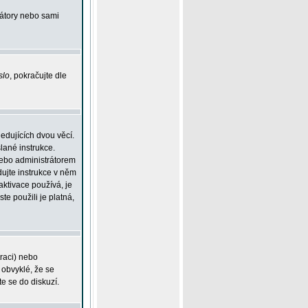
rátory nebo sami
slo
, pokračujte dle
edujících dvou věcí.
lané instrukce.
 nebo administrátorem
dujte instrukce v něm
aktivace používá, je
ste použili je platná,
traci) nebo
 obvyklé, že se
te se do diskuzí.