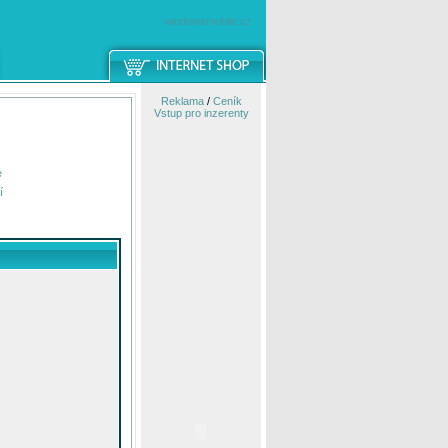
windowsmobile.cz
Reklama
/
Ceník
Vstup pro inzerenty
e
í