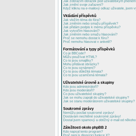
Jak zobrazím obrázek pod uživatelským jménem
Jak změní svoje zařazení?
Když kliknu na e-mailový odkaz uživatele, jsem v
Vkládání příspěvků
Jak vložím téma do fóra?
Jak změním nebo smažu příspěvek?
Jak přidám podpis k mému příspěvku?
Jak vytvořím hlasování?
Jak změním nebo smažu hlasování?
Proč se nemohu dostat k fóru?
Proč nemohu hlasovat v anketě?
Formátování a typy příspěvků
Co je BBCode?
Můžu používat HTML?
Co to jsou smajlíky?
Mohu přidávat obrázky?
Co to jsou oznámení?
Co to jsou důležitá témata?
Co to jsou uzamčená témata?
Uživatelské úrovně a skupiny
Kdo jsou administrátoři?
Kdo jsou moderátoři?
Co jsou uživatelské skupiny?
Jak se mohu zapojit do uživatelské skupiny?
Jak se stanu moderátorem uživatelské skupiny?
Soukromé zprávy
Nemůžu posílat soukromé zprávy!
Dostávám nechtěné soukromé zprávy!
Dostal jsem spamový a obtížný e-mail od někoho 
Záležitosti okolo phpBB 2
Kdo napsal tento program?
Proč není k dispozici funkce X?