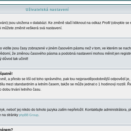
Uživatelská nastavení
váni) jsou uložena v databázi. Ke změně stačí kliknout na odkaz
Profil
(obvykle se n
 si můžete změnit veškerá svá nastavení.
o vidíte jsou časy zobrazené v jiném časovém pásmu než v tom, ve kterém se nacház
 vědomí, že změnou časového pásma a podobná nastavení mohou měnit jen registro
ý důvod tak učinit!
 špatně!
rávně, a přesto se liší od toho správného, pak tou nejpravděpodobnější odpovědí je, 
dílu mezi standardním a letním časem, takže se může jednat o 1 hodinový rozdíl. 
dobu trvání letního času.
yk, neboť jej nikdo do tohoto jazyka zatím nepřeložil. Kontaktujte administrátora, p
te na stránky
.
phpBB Group
jménem?