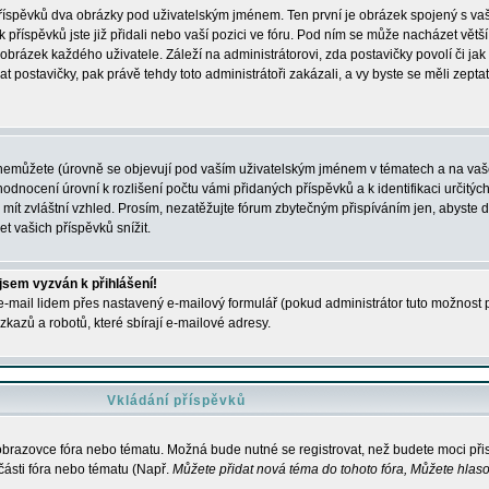
 příspěvků dva obrázky pod uživatelským jménem. Ten první je obrázek spojený s vaš
ik příspěvků jste již přidali nebo vaší pozici ve fóru. Pod ním se může nacházet vět
í obrázek každého uživatele. Záleží na administrátorovi, zda postavičky povolí či jak 
postavičky, pak právě tehdy toto administrátoři zakázali, a vy byste se měli zepta
nemůžete (úrovně se objevují pod vaším uživatelským jménem v tématech a na vaše
odnocení úrovní k rozlišení počtu vámi přidaných příspěvků a k identifikaci určitých
ít zvláštní vzhled. Prosím, nezatěžujte fórum zbytečným přispíváním jen, abyste d
 vašich příspěvků snížit.
 jsem vyzván k přihlášení!
-mail lidem přes nastavený e-mailový formulář (pokud administrátor tuto možnost po
azů a robotů, které sbírají e-mailové adresy.
Vkládání příspěvků
 obrazovce fóra nebo tématu. Možná bude nutné se registrovat, než budete moci přis
části fóra nebo tématu (Např.
Můžete přidat nová téma do tohoto fóra, Můžete hlasov