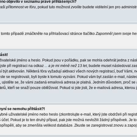
éno objevilo v seznamu právě přihlášených?
vaši přítomnost ve fóru
, pokud tuto možnost
zvolíte
budete viditelní jen pro administ
tomto případě zmáčkněte na přihlašovací stránce tlačítko
Zapomněl jsem svoje he
ásit!
živatelské jméno a heslo. Pokud jsou v pořádku, pak se mohla odehrát jedna z násl
ste při registraci na odkaz
... a je mi méně než 13 let
, budete muset následovat zas
í být aktivován. Některá fóra vyžadují aktivaci všech nových registrací, buď Vámi,
jste se registrovali, byli byste k tomuto vyzváni. Pokud vám byl zaslán e-mail, násle
, ujistěte se, že vámi zadaná emailová adresa je platná. Jedním důvodem, proč se 
elů, kteří se snaží pouze obtěžovat. Pokud si jste jisti, že e-mailová adresa, kterou j
nyní se nemohu přihlásit?!
né uživatelské jméno nebo heslo (zkontrolujte e-mail, který jste obdrželi při regis
čet. Pokud je to ten druhý případ, pak jste možná nevložili žádný příspěvek. Je to
nepřispěli, aby se zmenšila velikost databáze. Zkuste se zaregistrovat znovu a zapoj