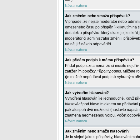
atd.
).
Návrat nahoru
Jak změním nebo smažu příspěvek?
V případě, že nejste moderátor nebo adminis
omezeného času po přispění) kliknutím na t
dodatek u příspěvku, který ukazuje, kolikrá
moderátor či administrátor změnili příspěve
na něj již někdo odpověděl.
Návrat nahoru
Jak přidám podpis k mému příspěvku?
Přidat podpis znamená, že si musíte nejdřív 
zatržením položky
Připojit podpis
. Můžete ro
(je možné nepřidávat podpis k vybraným pří
Návrat nahoru
Jak vytvořím hlasování?
Vytvoření hlasování je jednoduché. Když při
hlasování
pod hlavním oknem na přidávání př
pak alespoň dvě možnosti (nastavte napsán
znamená neomezenou volbu. Počet odpovědí, 
Návrat nahoru
Jak změním nebo smažu hlasování?
Je to stejné jako s příspěvky, hlasování m