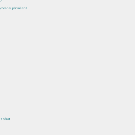
?
yzván k přihlášení!
z fóra!