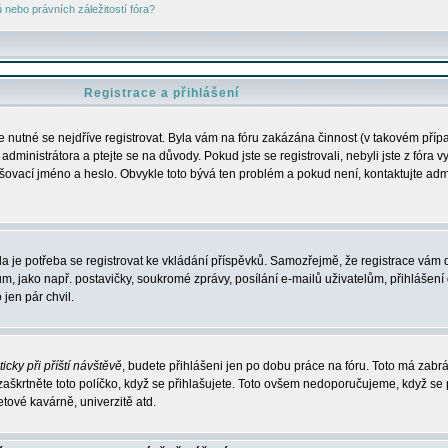
nebo právních záležitostí fóra?
Registrace a přihlášení
je nutné se nejdříve registrovat. Byla vám na fóru zakázána činnost (v takovém příp
dministrátora a ptejte se na důvody. Pokud jste se registrovali, nebyli jste z fóra v
lašovací jméno a heslo. Obvykle toto bývá ten problém a pokud není, kontaktujte ad
da je potřeba se registrovat ke vkládání příspěvků. Samozřejmě, že registrace vám d
ako např. postavičky, soukromé zprávy, posílání e-mailů uživatelům, přihlášení d
jen pár chvil.
icky při příští návštěvě
, budete přihlášeni jen po dobu práce na fóru. Toto má zabrá
 zaškrtněte toto políčko, když se přihlašujete. Toto ovšem nedoporučujeme, když se 
etové kavárně, univerzitě atd.