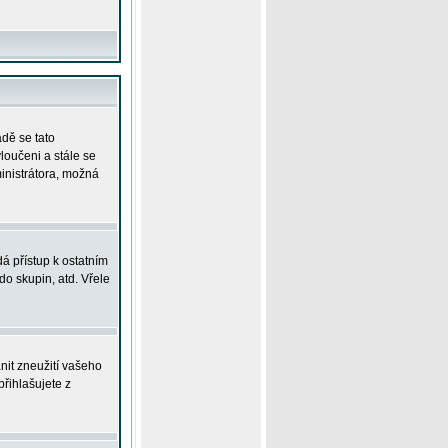
adě se tato
yloučeni a stále se
ministrátora, možná
á přístup k ostatním
o skupin, atd. Vřele
nit zneužití vašeho
přihlašujete z