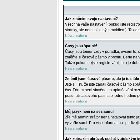
Jak změním svoje nastavení?
Všechna vaše nastavení (pokud jste registro
stránky, ale nemusí to být pravidlem). Takto
Návrat nahoru
Časy jsou špatně!
Časy jsou téměř vždy v pořádku, ovšem to, c
změňte si časové pásmo v profilu. Berte na
Takže pokud nejste registrováni, toto je dobr
Návrat nahoru
Změnil jsem časové pásmo, ale je to stále
Jste si jisti, že jste zadali časové pásmo sp
čas. Fórum není stavěno na uplatňování roz
posunutí časového pásma o jednu hodinu po 
Návrat nahoru
Můj jazyk není na seznamu!
Zřejmě administrátor nenainstaloval tento jaz
vytvořte sami. Pro více informací se podívej
Návrat nahoru
Jak zobrazím obrázek pod uživatelským 