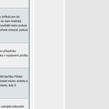
u (někdy jen do
í se vám malinký
odpověděl nebo pokud
íspěvek smazat, pokud
mu příspěvku
ka v nastavení profilu
ět tlačítko
Přidat
 zadat název ankety a
anketu, kde 0
zahájíte kliknutím