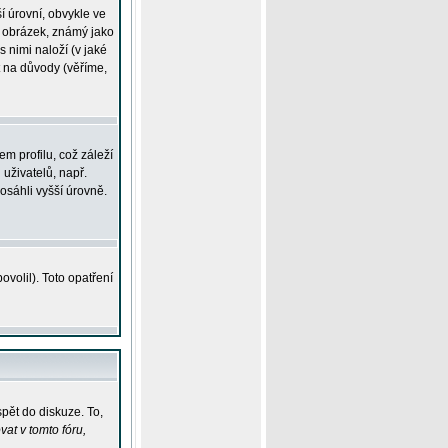
í úrovní, obvykle ve
ší obrázek, známý jako
s nimi naloží (v jaké
t na důvody (věříme,
m profilu, což záleží
 uživatelů, např.
osáhli vyšší úrovně.
volil). Toto opatření
pět do diskuze. To,
at v tomto fóru,