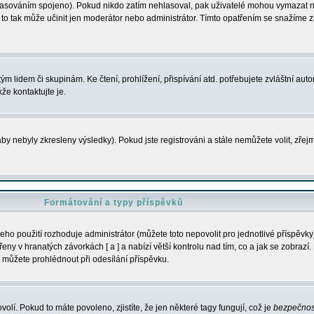
s hlasováním spojeno). Pokud nikdo zatím nehlasoval, pak uživatelé mohou vymazat
y to tak může učinit jen moderátor nebo administrátor. Tímto opatřením se snažíme z
m lidem či skupinám. Ke čtení, prohlížení, přispívání atd. potřebujete zvláštní auto
že kontaktujte je.
aby nebyly zkresleny výsledky). Pokud jste registrováni a stále nemůžete volit, zř
Formátování a typy příspěvků
ho použití rozhoduje administrátor (můžete toto nepovolit pro jednotlivé příspěv
y v hranatých závorkách [ a ] a nabízí větší kontrolu nad tím, co a jak se zobrazí. 
 můžete prohlédnout při odesílání příspěvku.
volí. Pokud to máte povoleno, zjistíte, že jen některé tagy fungují, což je
bezpečnos