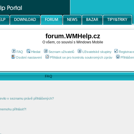
forum.WMHelp.cz
O všem, co souvisí s Windows Mobile
FAQ
Hledat
Seznam uživatelů
Uživatelské skupiny
Registrac
Osobní nastavení
Přihlásit se pro kontrolu soukromých zpráv
Přihlášen
FAQ
jevilo v seznamu právě přihlášených?
nemohu přihlásit?!
!