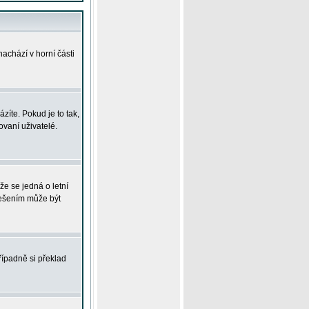
achází v horní části
íte. Pokud je to tak,
vaní uživatelé.
že se jedná o letní
Řešením může být
řípadně si překlad