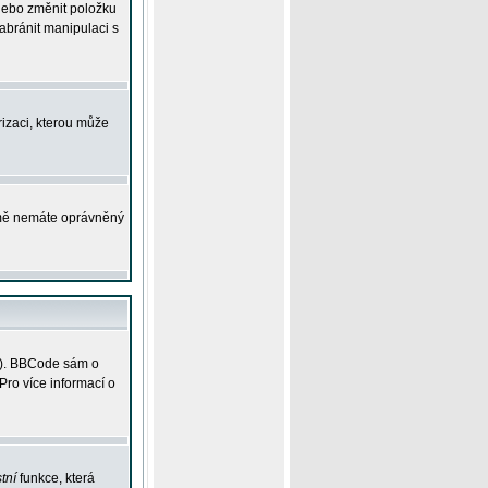
 nebo změnit položku
abránit manipulaci s
rizaci, kterou může
ejmě nemáte oprávněný
ky). BBCode sám o
Pro více informací o
tní
funkce, která