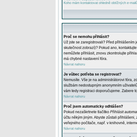
Koho mám kontaktovat ohledně obtížných e-mailů 
Proč se nemohu přihlásit?
Už jste se zaregistrovali? Před přihlášením 
skutečnost zobrazí)? Pokud ano, kontaktujte a
nemůžete přihlásit, znovu zkontrolujte přih
má chybné nastavení fóra.
Návrat nahoru
Je vůbec potřeba se registrovat?
Nemusíte. Vše je na administrátorovi fóra, z
službám nedostupným anonymním uživatelům, j
vám tedy registraci doporučujeme. Zabere to 
Návrat nahoru
Proč jsem automaticky odhlášen?
Pokud nezaškrtnete tlačítko
Přihlásit automat
účtu někým jiným. Abyste zůstali přihlášeni,
veřejného počítače, např. v knihovně, intern
Návrat nahoru