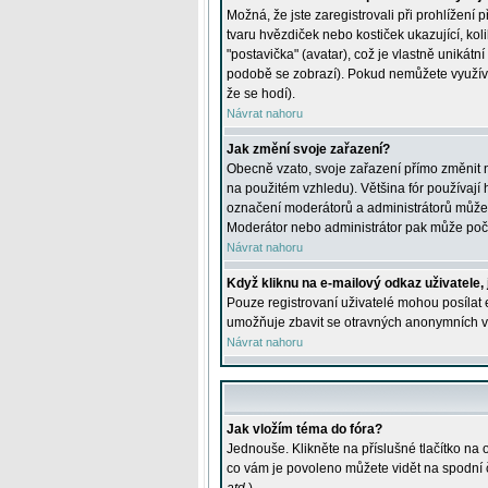
Možná, že jste zaregistrovali při prohlížení
tvaru hvězdiček nebo kostiček ukazující, kol
"postavička" (avatar), což je vlastně unikátn
podobě se zobrazí). Pokud nemůžete využívat 
že se hodí).
Návrat nahoru
Jak změní svoje zařazení?
Obecně vzato, svoje zařazení přímo změnit 
na použitém vzhledu). Většina fór používají h
označení moderátorů a administrátorů může m
Moderátor nebo administrátor pak může počet
Návrat nahoru
Když kliknu na e-mailový odkaz uživatele,
Pouze registrovaní uživatelé mohou posílat e
umožňuje zbavit se otravných anonymních vzk
Návrat nahoru
Jak vložím téma do fóra?
Jednouše. Klikněte na příslušné tlačítko na
co vám je povoleno můžete vidět na spodní 