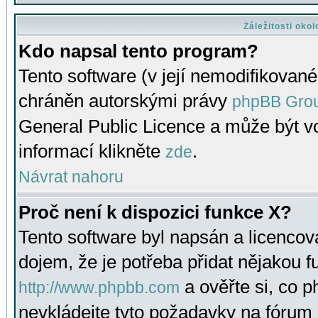
Záležitosti oko
Kdo napsal tento program?
Tento software (v její nemodifikované
chráněn autorskými právy
phpBB Gro
General Public Licence a může být vo
informací klikněte
.
zde
Návrat nahoru
Proč není k dispozici funkce X?
Tento software byl napsán a licenco
dojem, že je potřeba přidat nějakou f
a ověřte si, co 
http://www.phpbb.com
nevkládejte tyto požadavky na fóru