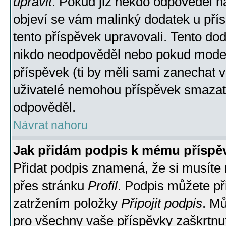
upravit
. Pokud již někdo odpověděl na
objeví se vám malinký dodatek u přísp
tento příspěvek upravovali. Tento do
nikdo neodpověděl nebo pokud moderá
příspěvek (ti by měli sami zanechat v
uživatelé nemohou příspěvek smazat,
odpověděl.
Návrat nahoru
Jak přidám podpis k mému příspě
Přidat podpis znamená, že si musíte n
přes stránku
Profil
. Podpis můžete p
zatržením položky
Připojit podpis
. Mů
pro všechny vaše příspěvky zaškrtnut