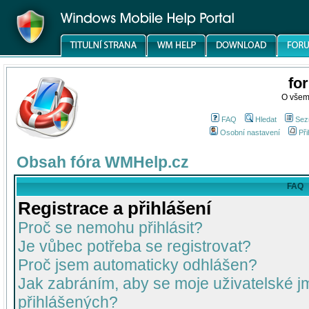
fo
O všem
FAQ
Hledat
Sez
Osobní nastavení
Při
Obsah fóra WMHelp.cz
FAQ
Registrace a přihlášení
Proč se nemohu přihlásit?
Je vůbec potřeba se registrovat?
Proč jsem automaticky odhlášen?
Jak zabráním, aby se moje uživatelské 
přihlášených?