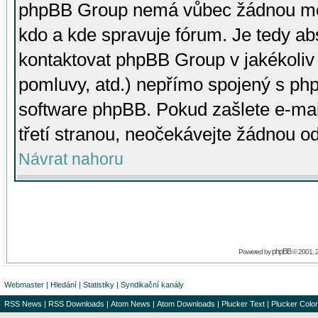
phpBB Group nemá vůbec žádnou moc 
kdo a kde spravuje fórum. Je tedy a
kontaktovat phpBB Group v jakékoliv p
pomluvy, atd.) nepřímo spojený s p
software phpBB. Pokud zašlete e-mai
třetí stranou, neočekávejte žádnou o
Návrat nahoru
phpBB
Powered by
© 2001, 
Webmaster
|
Hledání
|
Statistiky
|
Syndikační kanály
RSS News
|
RSS Downloads
|
Atom News
|
Atom Downloads
|
Plucker Text
|
Plucker Color