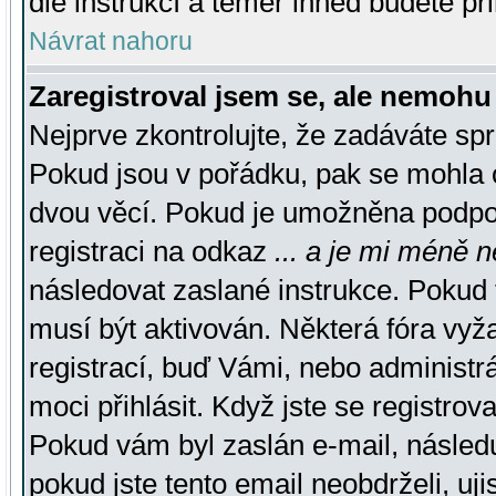
dle instrukcí a téměř ihned budete př
Návrat nahoru
Zaregistroval jsem se, ale nemohu 
Nejprve zkontrolujte, že zadáváte sp
Pokud jsou v pořádku, pak se mohla o
dvou věcí. Pokud je umožněna podpora
registraci na odkaz
... a je mi méně n
následovat zaslané instrukce. Pokud t
musí být aktivován. Některá fóra vyž
registrací, buď Vámi, nebo administr
moci přihlásit. Když jste se registrova
Pokud vám byl zaslán e-mail, násled
pokud jste tento email neobdrželi, uj