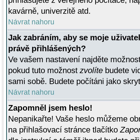
přihlašujete z veřejného počítače, na
kavárně, univerzitě atd.
Návrat nahoru
Jak zabráním, aby se moje uživate
právě přihlášených?
Ve vašem nastavení najděte možnos
pokud tuto možnost
zvolíte
budete vid
sami sobě. Budete počítáni jako skryt
Návrat nahoru
Zapomněl jsem heslo!
Nepanikařte! Vaše heslo můžeme obn
na přihlašovací stránce tlačítko
Zapom