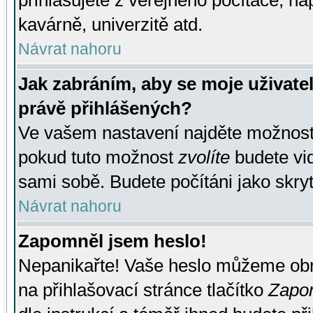
přihlašujete z veřejného počítače, na
kavárně, univerzitě atd.
Návrat nahoru
Jak zabráním, aby se moje uživate
právě přihlášených?
Ve vašem nastavení najděte možnos
pokud tuto možnost
zvolíte
budete vid
sami sobě. Budete počítáni jako skryt
Návrat nahoru
Zapomněl jsem heslo!
Nepanikařte! Vaše heslo můžeme obn
na přihlašovací stránce tlačítko
Zapom