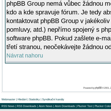
phpBB Group nemá vůbec žádnou moc 
kdo a kde spravuje fórum. Je tedy a
kontaktovat phpBB Group v jakékoliv p
pomluvy, atd.) nepřímo spojený s p
software phpBB. Pokud zašlete e-mai
třetí stranou, neočekávejte žádnou o
Návrat nahoru
phpBB
Powered by
© 2001, 
Webmaster
|
Hledání
|
Statistiky
|
Syndikační kanály
RSS News
|
RSS Downloads
|
Atom News
|
Atom Downloads
|
Plucker Text
|
Plucker Color