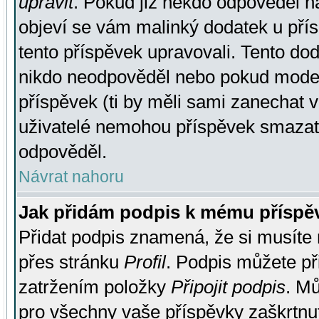
upravit
. Pokud již někdo odpověděl na
objeví se vám malinký dodatek u přísp
tento příspěvek upravovali. Tento do
nikdo neodpověděl nebo pokud moderá
příspěvek (ti by měli sami zanechat v
uživatelé nemohou příspěvek smazat,
odpověděl.
Návrat nahoru
Jak přidám podpis k mému příspě
Přidat podpis znamená, že si musíte n
přes stránku
Profil
. Podpis můžete p
zatržením položky
Připojit podpis
. Mů
pro všechny vaše příspěvky zaškrtnut