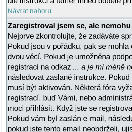
dle instrukcí a téměř ihned budete př
Návrat nahoru
Zaregistroval jsem se, ale nemohu 
Nejprve zkontrolujte, že zadáváte sp
Pokud jsou v pořádku, pak se mohla o
dvou věcí. Pokud je umožněna podpora
registraci na odkaz
... a je mi méně n
následovat zaslané instrukce. Pokud t
musí být aktivován. Některá fóra vyž
registrací, buď Vámi, nebo administr
moci přihlásit. Když jste se registrova
Pokud vám byl zaslán e-mail, násled
pokud jste tento email neobdrželi, uj