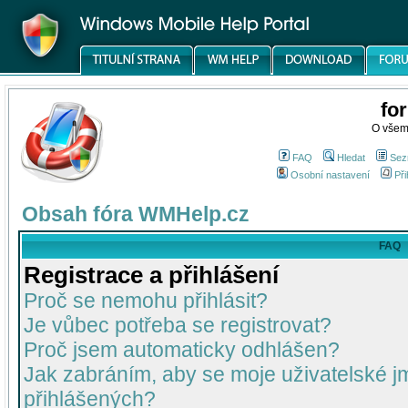
fo
O všem
FAQ
Hledat
Sez
Osobní nastavení
Při
Obsah fóra WMHelp.cz
FAQ
Registrace a přihlášení
Proč se nemohu přihlásit?
Je vůbec potřeba se registrovat?
Proč jsem automaticky odhlášen?
Jak zabráním, aby se moje uživatelské 
přihlášených?