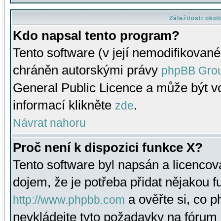
Záležitosti oko
Kdo napsal tento program?
Tento software (v její nemodifikované
chráněn autorskými právy
phpBB Gro
General Public Licence a může být vo
informací klikněte
.
zde
Návrat nahoru
Proč není k dispozici funkce X?
Tento software byl napsán a licenco
dojem, že je potřeba přidat nějakou f
a ověřte si, co 
http://www.phpbb.com
nevkládejte tyto požadavky na fóru