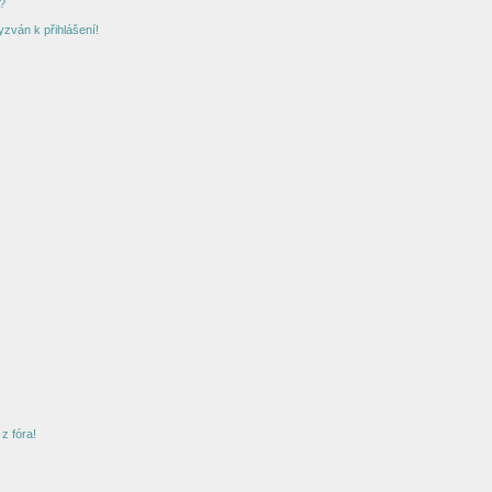
?
yzván k přihlášení!
z fóra!