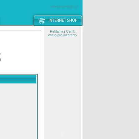
windowsmobile.cz
Reklama
/
Ceník
Vstup pro inzerenty
e
í