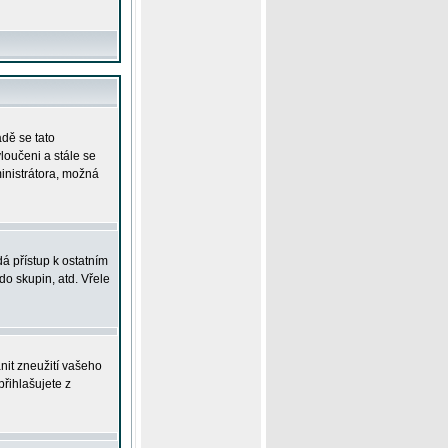
adě se tato
yloučeni a stále se
ministrátora, možná
á přístup k ostatním
o skupin, atd. Vřele
nit zneužití vašeho
přihlašujete z