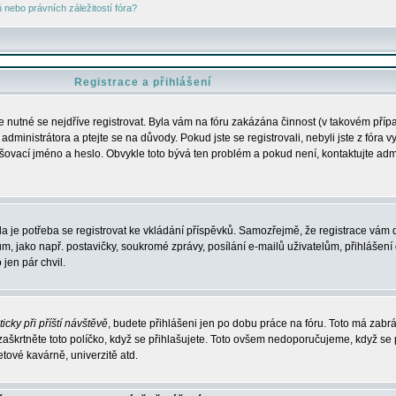
nebo právních záležitostí fóra?
Registrace a přihlášení
je nutné se nejdříve registrovat. Byla vám na fóru zakázána činnost (v takovém příp
dministrátora a ptejte se na důvody. Pokud jste se registrovali, nebyli jste z fóra v
lašovací jméno a heslo. Obvykle toto bývá ten problém a pokud není, kontaktujte ad
da je potřeba se registrovat ke vkládání příspěvků. Samozřejmě, že registrace vám d
ako např. postavičky, soukromé zprávy, posílání e-mailů uživatelům, přihlášení d
jen pár chvil.
icky při příští návštěvě
, budete přihlášeni jen po dobu práce na fóru. Toto má zabrá
 zaškrtněte toto políčko, když se přihlašujete. Toto ovšem nedoporučujeme, když se 
etové kavárně, univerzitě atd.