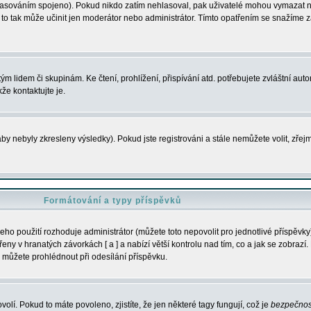
s hlasováním spojeno). Pokud nikdo zatím nehlasoval, pak uživatelé mohou vymazat
y to tak může učinit jen moderátor nebo administrátor. Tímto opatřením se snažíme z
m lidem či skupinám. Ke čtení, prohlížení, přispívání atd. potřebujete zvláštní auto
že kontaktujte je.
aby nebyly zkresleny výsledky). Pokud jste registrováni a stále nemůžete volit, zř
Formátování a typy příspěvků
ho použití rozhoduje administrátor (můžete toto nepovolit pro jednotlivé příspěv
y v hranatých závorkách [ a ] a nabízí větší kontrolu nad tím, co a jak se zobrazí. 
 můžete prohlédnout při odesílání příspěvku.
volí. Pokud to máte povoleno, zjistíte, že jen některé tagy fungují, což je
bezpečnos