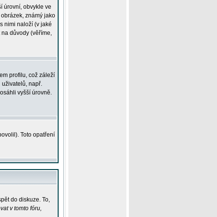
í úrovní, obvykle ve
ší obrázek, známý jako
s nimi naloží (v jaké
t na důvody (věříme,
m profilu, což záleží
 uživatelů, např.
osáhli vyšší úrovně.
volil). Toto opatření
pět do diskuze. To,
at v tomto fóru,