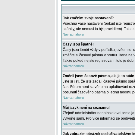
Jak změním svoje nastavení?
Všechna vaše nastavení (pokud jste registro
stránky, ale nemusí to být pravidlem). Takto
Návrat nahoru
Časy jsou špatně!
Časy jsou téměř vždy v pořádku, ovšem to, c
změňte si časové pásmo v profilu. Berte na
Takže pokud nejste registrováni, toto je dobr
Návrat nahoru
Změnil jsem časové pásmo, ale je to stále
Jste si jisti, že jste zadali časové pásmo sp
čas. Fórum není stavěno na uplatňování roz
posunutí časového pásma o jednu hodinu po 
Návrat nahoru
Můj jazyk není na seznamu!
Zřejmě administrátor nenainstaloval tento jaz
vytvořte sami. Pro více informací se podívej
Návrat nahoru
Jak zobrazím obrázek pod uživatelským 