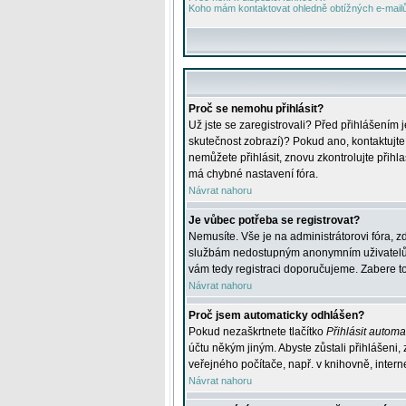
Koho mám kontaktovat ohledně obtížných e-mailů 
Proč se nemohu přihlásit?
Už jste se zaregistrovali? Před přihlášením 
skutečnost zobrazí)? Pokud ano, kontaktujte a
nemůžete přihlásit, znovu zkontrolujte přih
má chybné nastavení fóra.
Návrat nahoru
Je vůbec potřeba se registrovat?
Nemusíte. Vše je na administrátorovi fóra, z
službám nedostupným anonymním uživatelům, j
vám tedy registraci doporučujeme. Zabere to 
Návrat nahoru
Proč jsem automaticky odhlášen?
Pokud nezaškrtnete tlačítko
Přihlásit automat
účtu někým jiným. Abyste zůstali přihlášeni,
veřejného počítače, např. v knihovně, intern
Návrat nahoru