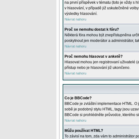
na první příspěvek v tématu (toto je vždy 
v hlasování, v případě již uskutečněné volb
výsledky hlasování.
Návrat nahoru
Proč se nemohu dostat k fóru?
Některá fóra mohou být znepřístupněna určitý
poskytnout jen moderátor a administrátor, tak
Návrat nahoru
Proč nemohu hlasovat v anketě?
Hlasovat mohou jen registrovaní uživatelé (
přístup nebo je hlasování již ukončeno.
Návrat nahoru
Co je BBCode?
BBCode je zvláštní implementace HTML. O je
sobě je podobný stylu HTML, tagy jsou uzavřen
BBCode si prohlédněte průvodce, kterého si
Návrat nahoru
Můžu používat HTML?
To závisí na tom, zda vám to administrátor po