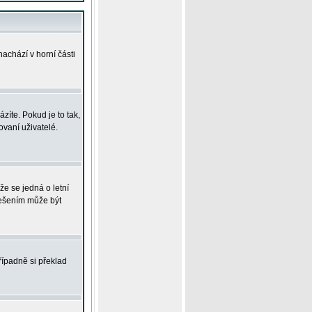
achází v horní části
íte. Pokud je to tak,
vaní uživatelé.
že se jedná o letní
Řešením může být
řípadně si překlad