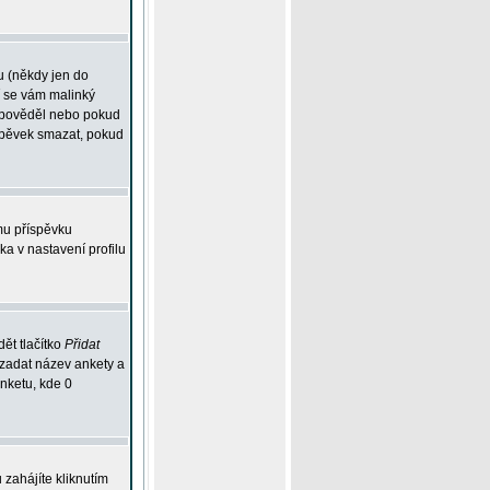
u (někdy jen do
í se vám malinký
odpověděl nebo pokud
íspěvek smazat, pokud
mu příspěvku
ka v nastavení profilu
ět tlačítko
Přidat
 zadat název ankety a
anketu, kde 0
zahájíte kliknutím