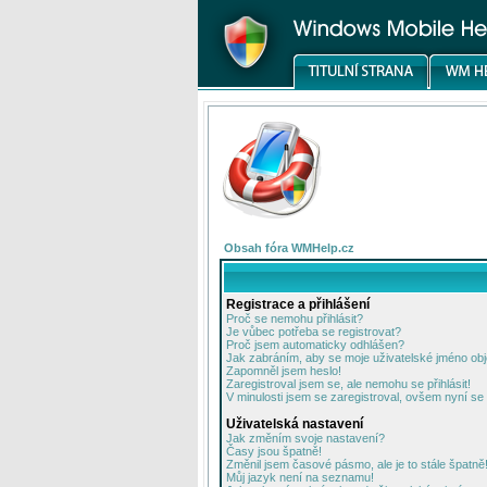
Obsah fóra WMHelp.cz
Registrace a přihlášení
Proč se nemohu přihlásit?
Je vůbec potřeba se registrovat?
Proč jsem automaticky odhlášen?
Jak zabráním, aby se moje uživatelské jméno ob
Zapomněl jsem heslo!
Zaregistroval jsem se, ale nemohu se přihlásit!
V minulosti jsem se zaregistroval, ovšem nyní se 
Uživatelská nastavení
Jak změním svoje nastavení?
Časy jsou špatně!
Změnil jsem časové pásmo, ale je to stále špatně
Můj jazyk není na seznamu!