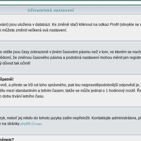
Uživatelská nastavení
váni) jsou uložena v databázi. Ke změně stačí kliknout na odkaz
Profil
(obvykle se n
 si můžete změnit veškerá svá nastavení.
o vidíte jsou časy zobrazené v jiném časovém pásmu než v tom, ve kterém se nacház
 vědomí, že změnou časového pásma a podobná nastavení mohou měnit jen registro
ý důvod tak učinit!
 špatně!
rávně, a přesto se liší od toho správného, pak tou nejpravděpodobnější odpovědí je, 
dílu mezi standardním a letním časem, takže se může jednat o 1 hodinový rozdíl. 
dobu trvání letního času.
yk, neboť jej nikdo do tohoto jazyka zatím nepřeložil. Kontaktujte administrátora, p
te na stránky
.
phpBB Group
jménem?