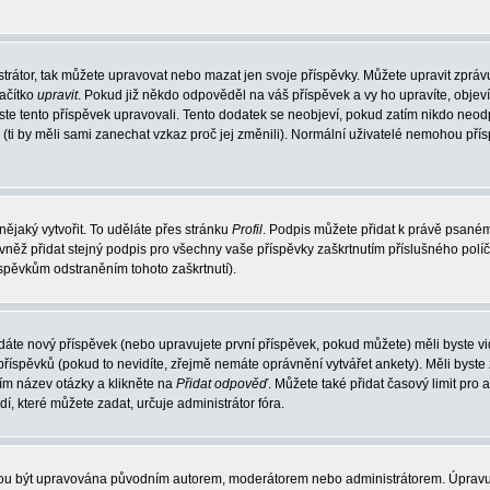
trátor, tak můžete upravovat nebo mazat jen svoje příspěvky. Můžete upravit zpráv
lačítko
upravit
. Pokud již někdo odpověděl na váš příspěvek a vy ho upravíte, objev
t jste tento příspěvek upravovali. Tento dodatek se neobjeví, pokud zatím nikdo ne
k (ti by měli sami zanechat vzkaz proč jej změnili). Normální uživatelé nemohou př
nějaký vytvořit. To uděláte přes stránku
Profil
. Podpis můžete přidat k právě psané
vněž přidat stejný podpis pro všechny vaše příspěvky zaškrtnutím příslušného políč
spěvkům odstraněním tohoto zaškrtnutí).
dáte nový příspěvek (nebo upravujete první příspěvek, pokud můžete) měli byste vid
íspěvků (pokud to nevidíte, zřejmě nemáte oprávnění vytvářet ankety). Měli byste
ím název otázky a klikněte na
Přidat odpověď
. Můžete také přidat časový limit pro 
které můžete zadat, určuje administrátor fóra.
ohou být upravována původním autorem, moderátorem nebo administrátorem. Úpravu 