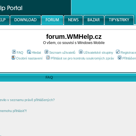
forum.WMHelp.cz
O všem, co souvisí s Windows Mobile
FAQ
Hledat
Seznam uživatelů
Uživatelské skupiny
Registrac
Osobní nastavení
Přihlásit se pro kontrolu soukromých zpráv
Přihlášen
FAQ
jevilo v seznamu právě přihlášených?
nemohu přihlásit?!
!