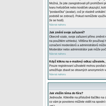
Možná, že jste zaregistrovali při prohlížení
tvaru hvězdiček nebo kostiček ukazující, kol
"postavička" (avatar), což je vlastně unikátn
podobě se zobrazí). Pokud nemůžete využívat 
že se hodí).
Návrat nahoru
Jak změní svoje zařazení?
Obecně vzato, svoje zařazení přímo změnit 
na použitém vzhledu). Většina fór používají h
označení moderátorů a administrátorů může m
Moderátor nebo administrátor pak může počet
Návrat nahoru
Když kliknu na e-mailový odkaz uživatele,
Pouze registrovaní uživatelé mohou posílat e
umožňuje zbavit se otravných anonymních vzk
Návrat nahoru
Jak vložím téma do fóra?
Jednouše. Klikněte na příslušné tlačítko na
co vám je povoleno můžete vidět na spodní 