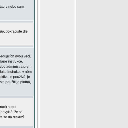
rátory nebo sami
slo
, pokračujte dle
edujících dvou věcí.
lané instrukce.
 nebo administrátorem
dujte instrukce v něm
aktivace používá, je
ste použili je platná,
traci) nebo
 obvyklé, že se
te se do diskuzí.