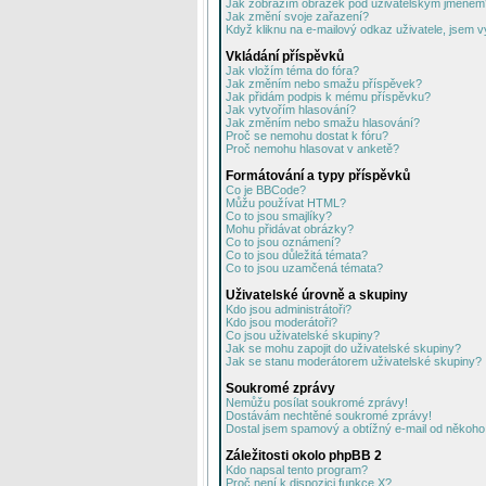
Jak zobrazím obrázek pod uživatelským jménem
Jak změní svoje zařazení?
Když kliknu na e-mailový odkaz uživatele, jsem v
Vkládání příspěvků
Jak vložím téma do fóra?
Jak změním nebo smažu příspěvek?
Jak přidám podpis k mému příspěvku?
Jak vytvořím hlasování?
Jak změním nebo smažu hlasování?
Proč se nemohu dostat k fóru?
Proč nemohu hlasovat v anketě?
Formátování a typy příspěvků
Co je BBCode?
Můžu používat HTML?
Co to jsou smajlíky?
Mohu přidávat obrázky?
Co to jsou oznámení?
Co to jsou důležitá témata?
Co to jsou uzamčená témata?
Uživatelské úrovně a skupiny
Kdo jsou administrátoři?
Kdo jsou moderátoři?
Co jsou uživatelské skupiny?
Jak se mohu zapojit do uživatelské skupiny?
Jak se stanu moderátorem uživatelské skupiny?
Soukromé zprávy
Nemůžu posílat soukromé zprávy!
Dostávám nechtěné soukromé zprávy!
Dostal jsem spamový a obtížný e-mail od někoho 
Záležitosti okolo phpBB 2
Kdo napsal tento program?
Proč není k dispozici funkce X?