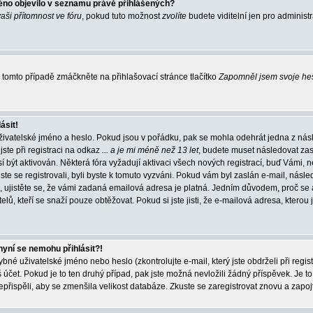
éno objevilo v seznamu právě přihlášených?
vaši přítomnost ve fóru
, pokud tuto možnost
zvolíte
budete viditelní jen pro administ
tomto případě zmáčkněte na přihlašovací stránce tlačítko
Zapomněl jsem svoje he
ásit!
živatelské jméno a heslo. Pokud jsou v pořádku, pak se mohla odehrát jedna z násl
ste při registraci na odkaz
... a je mi méně než 13 let
, budete muset následovat zas
í být aktivován. Některá fóra vyžadují aktivaci všech nových registrací, buď Vámi,
jste se registrovali, byli byste k tomuto vyzváni. Pokud vám byl zaslán e-mail, násle
, ujistěte se, že vámi zadaná emailová adresa je platná. Jedním důvodem, proč se 
elů, kteří se snaží pouze obtěžovat. Pokud si jste jisti, že e-mailová adresa, kterou j
nyní se nemohu přihlásit?!
né uživatelské jméno nebo heslo (zkontrolujte e-mail, který jste obdrželi při regis
čet. Pokud je to ten druhý případ, pak jste možná nevložili žádný příspěvek. Je to
nepřispěli, aby se zmenšila velikost databáze. Zkuste se zaregistrovat znovu a zapoj