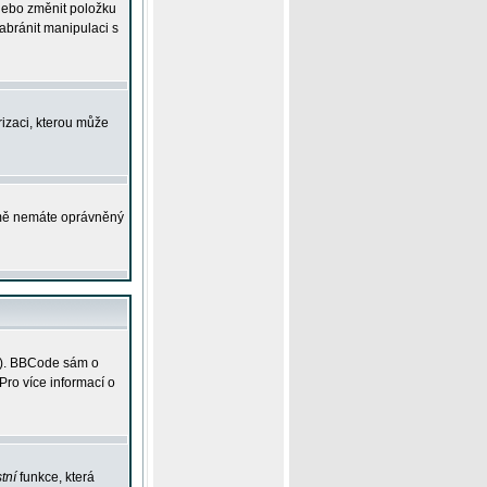
 nebo změnit položku
abránit manipulaci s
rizaci, kterou může
ejmě nemáte oprávněný
ky). BBCode sám o
Pro více informací o
tní
funkce, která