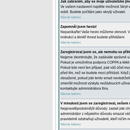
Jak zabráním, aby se moje uživatelské jm
Ve vašem nastavení najděte možnost
Skrýt 
sobě. Budete počítáni jako skrytý uživatel.
Návrat nahoru
Zapomněl jsem heslo!
Nepanikařte! Vaše heslo můžeme obnovit. V 
instrukcí a téměř ihned budete přihlášeni
Návrat nahoru
Zaregistroval jsem se, ale nemohu se přihl
Nejprve zkontrolujte, že zadáváte správné u
Pokud je umožněna podpora COPPA a klikli j
Pokud toto není ten případ, pak váš účet mus
před tím, než se budete moci přihlásit. Když 
obsažené, pokud jste tento email neobdrželi
zmenšit možnost výskytu
nežádoucích
uživat
kontaktujte administrátora fóra.
Návrat nahoru
V minulosti jsem se zaregistroval, ovšem 
Nejpravděpodobnější důvody: zadali jste chyb
administrátor z nějakého důvodu smazal váš ú
pravidelně odstraňují uživatelé, kteří ničím 
Návrat nahoru