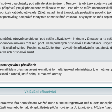
 příspěvků dva obrázky pod uživatelským jménem. Ten první je obrázek spojený s vaš
ik příspěvků jste již přidali nebo vaší pozici ve fóru. Pod ním se může nacházet vět
í obrázek každého uživatele. Záleží na administrátorovi, zda postavičky povolí či jak 
postavičky, pak právě tehdy toto administrátoři zakázali, a vy byste se měli zepta
nemůžete (úrovně se objevují pod vaším uživatelským jménem v tématech a na vaše
odnocení úrovní k rozlišení počtu vámi přidaných příspěvků a k identifikaci určitých
ít zvláštní vzhled. Prosím, nezatěžujte fórum zbytečným přispíváním jen, abyste d
 vašich příspěvků snížit.
 jsem vyzván k přihlášení!
-mail lidem přes nastavený e-mailový formulář (pokud administrátor tuto možnost po
azů a robotů, které sbírají e-mailové adresy.
Vkládání příspěvků
 obrazovce fóra nebo tématu. Možná bude nutné se registrovat, než budete moci přis
části fóra nebo tématu (Např.
Můžete přidat nová téma do tohoto fóra, Můžete hlasov