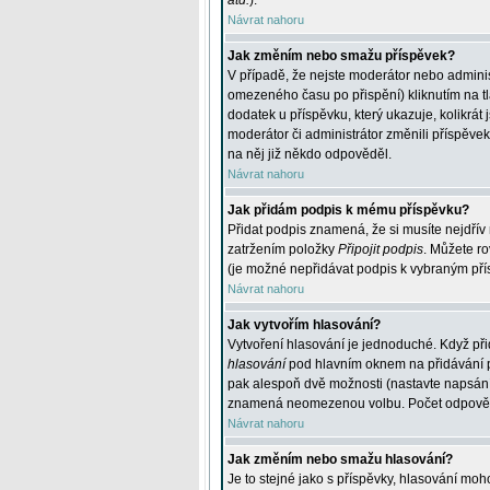
atd.
).
Návrat nahoru
Jak změním nebo smažu příspěvek?
V případě, že nejste moderátor nebo adminis
omezeného času po přispění) kliknutím na t
dodatek u příspěvku, který ukazuje, kolikrá
moderátor či administrátor změnili příspěve
na něj již někdo odpověděl.
Návrat nahoru
Jak přidám podpis k mému příspěvku?
Přidat podpis znamená, že si musíte nejdřív 
zatržením položky
Připojit podpis
. Můžete ro
(je možné nepřidávat podpis k vybraným pří
Návrat nahoru
Jak vytvořím hlasování?
Vytvoření hlasování je jednoduché. Když při
hlasování
pod hlavním oknem na přidávání př
pak alespoň dvě možnosti (nastavte napsán
znamená neomezenou volbu. Počet odpovědí, 
Návrat nahoru
Jak změním nebo smažu hlasování?
Je to stejné jako s příspěvky, hlasování m