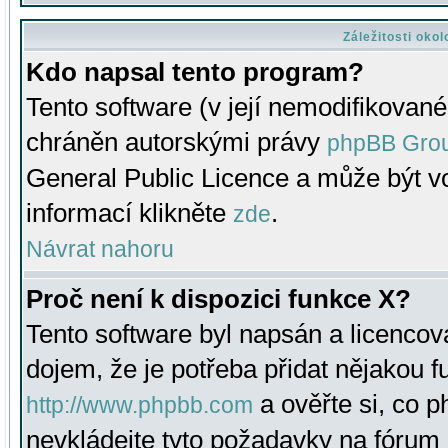
Záležitosti oko
Kdo napsal tento program?
Tento software (v její nemodifikované
chráněn autorskými právy
phpBB Gro
General Public Licence a může být vo
informací klikněte
.
zde
Návrat nahoru
Proč není k dispozici funkce X?
Tento software byl napsán a licenco
dojem, že je potřeba přidat nějakou f
a ověřte si, co 
http://www.phpbb.com
nevkládejte tyto požadavky na fóru