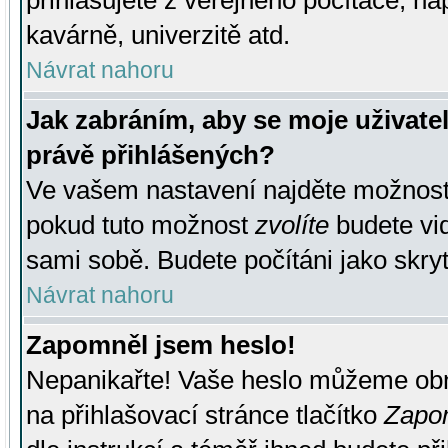
přihlašujete z veřejného počítače, na
kavárně, univerzitě atd.
Návrat nahoru
Jak zabráním, aby se moje uživate
právě přihlášených?
Ve vašem nastavení najděte možnos
pokud tuto možnost
zvolíte
budete vid
sami sobě. Budete počítáni jako skryt
Návrat nahoru
Zapomněl jsem heslo!
Nepanikařte! Vaše heslo můžeme obn
na přihlašovací stránce tlačítko
Zapom