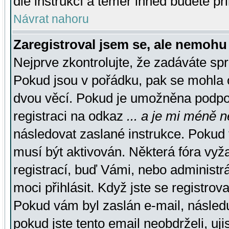
dle instrukcí a téměř ihned budete př
Návrat nahoru
Zaregistroval jsem se, ale nemohu 
Nejprve zkontrolujte, že zadáváte sp
Pokud jsou v pořádku, pak se mohla o
dvou věcí. Pokud je umožněna podpora
registraci na odkaz
... a je mi méně n
následovat zaslané instrukce. Pokud t
musí být aktivován. Některá fóra vyž
registrací, buď Vámi, nebo administr
moci přihlásit. Když jste se registrova
Pokud vám byl zaslán e-mail, násled
pokud jste tento email neobdrželi, uj