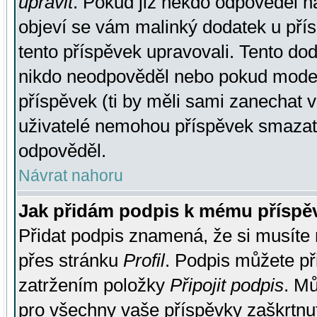
upravit
. Pokud již někdo odpověděl na
objeví se vám malinký dodatek u přísp
tento příspěvek upravovali. Tento do
nikdo neodpověděl nebo pokud moderá
příspěvek (ti by měli sami zanechat v
uživatelé nemohou příspěvek smazat,
odpověděl.
Návrat nahoru
Jak přidám podpis k mému příspě
Přidat podpis znamená, že si musíte n
přes stránku
Profil
. Podpis můžete p
zatržením položky
Připojit podpis
. Mů
pro všechny vaše příspěvky zaškrtnut