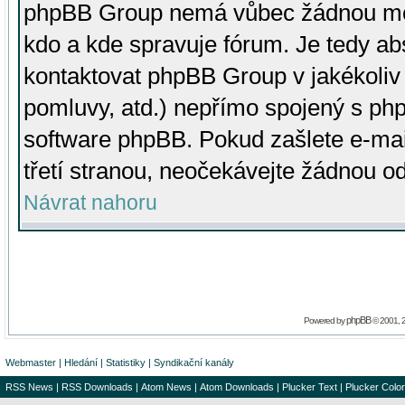
phpBB Group nemá vůbec žádnou moc 
kdo a kde spravuje fórum. Je tedy a
kontaktovat phpBB Group v jakékoliv p
pomluvy, atd.) nepřímo spojený s p
software phpBB. Pokud zašlete e-mai
třetí stranou, neočekávejte žádnou o
Návrat nahoru
phpBB
Powered by
© 2001, 
Webmaster
|
Hledání
|
Statistiky
|
Syndikační kanály
RSS News
|
RSS Downloads
|
Atom News
|
Atom Downloads
|
Plucker Text
|
Plucker Color