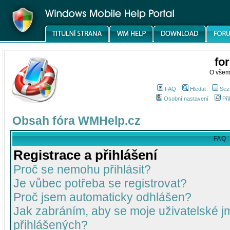
fo
O všem
FAQ
Hledat
Sez
Osobní nastavení
Při
Obsah fóra WMHelp.cz
FAQ
Registrace a přihlášení
Proč se nemohu přihlásit?
Je vůbec potřeba se registrovat?
Proč jsem automaticky odhlášen?
Jak zabráním, aby se moje uživatelské 
přihlášených?