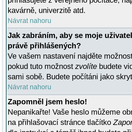
přihlašujete z veřejného počítače, na
kavárně, univerzitě atd.
Návrat nahoru
Jak zabráním, aby se moje uživate
právě přihlášených?
Ve vašem nastavení najděte možnos
pokud tuto možnost
zvolíte
budete vid
sami sobě. Budete počítáni jako skryt
Návrat nahoru
Zapomněl jsem heslo!
Nepanikařte! Vaše heslo můžeme obn
na přihlašovací stránce tlačítko
Zapom