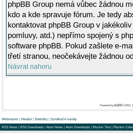
phpBB Group nemá vůbec žádnou moc 
kdo a kde spravuje fórum. Je tedy a
kontaktovat phpBB Group v jakékoliv p
pomluvy, atd.) nepřímo spojený s p
software phpBB. Pokud zašlete e-mai
třetí stranou, neočekávejte žádnou o
Návrat nahoru
phpBB
Powered by
© 2001, 
Webmaster
|
Hledání
|
Statistiky
|
Syndikační kanály
RSS News
|
RSS Downloads
|
Atom News
|
Atom Downloads
|
Plucker Text
|
Plucker Color