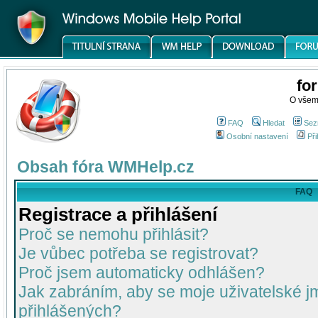
fo
O všem
FAQ
Hledat
Sez
Osobní nastavení
Při
Obsah fóra WMHelp.cz
FAQ
Registrace a přihlášení
Proč se nemohu přihlásit?
Je vůbec potřeba se registrovat?
Proč jsem automaticky odhlášen?
Jak zabráním, aby se moje uživatelské 
přihlášených?