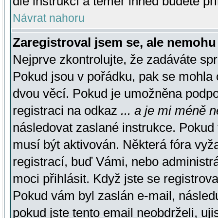
dle instrukcí a téměř ihned budete př
Návrat nahoru
Zaregistroval jsem se, ale nemohu 
Nejprve zkontrolujte, že zadáváte sp
Pokud jsou v pořádku, pak se mohla o
dvou věcí. Pokud je umožněna podpora
registraci na odkaz
... a je mi méně n
následovat zaslané instrukce. Pokud t
musí být aktivován. Některá fóra vyž
registrací, buď Vámi, nebo administr
moci přihlásit. Když jste se registrova
Pokud vám byl zaslán e-mail, násled
pokud jste tento email neobdrželi, uj