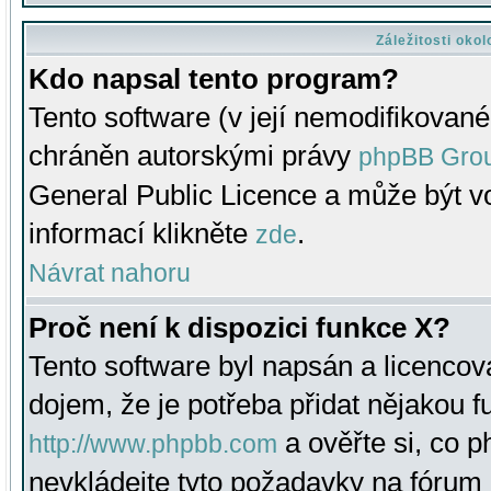
Záležitosti oko
Kdo napsal tento program?
Tento software (v její nemodifikované
chráněn autorskými právy
phpBB Gro
General Public Licence a může být vo
informací klikněte
.
zde
Návrat nahoru
Proč není k dispozici funkce X?
Tento software byl napsán a licenco
dojem, že je potřeba přidat nějakou f
a ověřte si, co 
http://www.phpbb.com
nevkládejte tyto požadavky na fóru