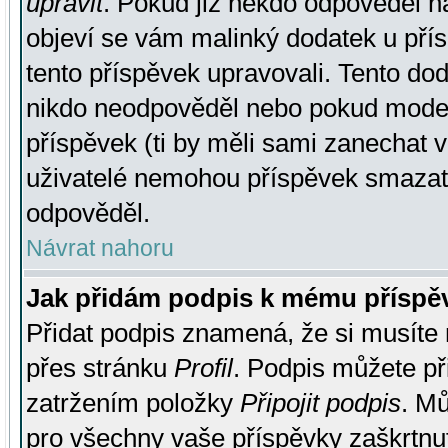
upravit
. Pokud již někdo odpověděl na
objeví se vám malinký dodatek u přísp
tento příspěvek upravovali. Tento do
nikdo neodpověděl nebo pokud moderá
příspěvek (ti by měli sami zanechat v
uživatelé nemohou příspěvek smazat,
odpověděl.
Návrat nahoru
Jak přidám podpis k mému příspě
Přidat podpis znamená, že si musíte n
přes stránku
Profil
. Podpis můžete p
zatržením položky
Připojit podpis
. Mů
pro všechny vaše příspěvky zaškrtnut