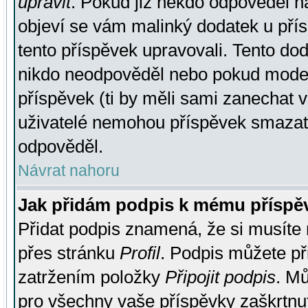
upravit
. Pokud již někdo odpověděl na
objeví se vám malinký dodatek u přísp
tento příspěvek upravovali. Tento do
nikdo neodpověděl nebo pokud moderá
příspěvek (ti by měli sami zanechat v
uživatelé nemohou příspěvek smazat,
odpověděl.
Návrat nahoru
Jak přidám podpis k mému příspě
Přidat podpis znamená, že si musíte n
přes stránku
Profil
. Podpis můžete p
zatržením položky
Připojit podpis
. Mů
pro všechny vaše příspěvky zaškrtnut