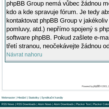
phpBB Group nemá vůbec žádnou moc 
kdo a kde spravuje fórum. Je tedy a
kontaktovat phpBB Group v jakékoliv p
pomluvy, atd.) nepřímo spojený s p
software phpBB. Pokud zašlete e-mai
třetí stranou, neočekávejte žádnou o
Návrat nahoru
phpBB
Powered by
© 2001, 
Webmaster
|
Hledání
|
Statistiky
|
Syndikační kanály
RSS News
|
RSS Downloads
|
Atom News
|
Atom Downloads
|
Plucker Text
|
Plucker Color