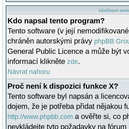
Záležitosti oko
Kdo napsal tento program?
Tento software (v její nemodifikované
chráněn autorskými právy
phpBB Gro
General Public Licence a může být vo
informací klikněte
.
zde
Návrat nahoru
Proč není k dispozici funkce X?
Tento software byl napsán a licenco
dojem, že je potřeba přidat nějakou f
a ověřte si, co 
http://www.phpbb.com
nevkládejte tyto požadavky na fóru