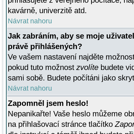
přihlašujete z veřejného počítače, na
kavárně, univerzitě atd.
Návrat nahoru
Jak zabráním, aby se moje uživate
právě přihlášených?
Ve vašem nastavení najděte možnos
pokud tuto možnost
zvolíte
budete vid
sami sobě. Budete počítáni jako skryt
Návrat nahoru
Zapomněl jsem heslo!
Nepanikařte! Vaše heslo můžeme obn
na přihlašovací stránce tlačítko
Zapom