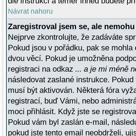
dle instrukcí a téměř ihned budete př
Návrat nahoru
Zaregistroval jsem se, ale nemohu 
Nejprve zkontrolujte, že zadáváte sp
Pokud jsou v pořádku, pak se mohla o
dvou věcí. Pokud je umožněna podpora
registraci na odkaz
... a je mi méně n
následovat zaslané instrukce. Pokud t
musí být aktivován. Některá fóra vyž
registrací, buď Vámi, nebo administr
moci přihlásit. Když jste se registrova
Pokud vám byl zaslán e-mail, násled
pokud jste tento email neobdrželi, uj