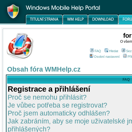
fo
O všem
FAQ
Hledat
Sez
Osobní nastavení
Při
Obsah fóra WMHelp.cz
FAQ
Registrace a přihlášení
Proč se nemohu přihlásit?
Je vůbec potřeba se registrovat?
Proč jsem automaticky odhlášen?
Jak zabráním, aby se moje uživatelské 
přihlášených?