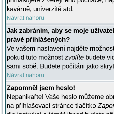
přihlašujete z veřejného počítače, na
kavárně, univerzitě atd.
Návrat nahoru
Jak zabráním, aby se moje uživate
právě přihlášených?
Ve vašem nastavení najděte možnos
pokud tuto možnost
zvolíte
budete vid
sami sobě. Budete počítáni jako skryt
Návrat nahoru
Zapomněl jsem heslo!
Nepanikařte! Vaše heslo můžeme obn
na přihlašovací stránce tlačítko
Zapom