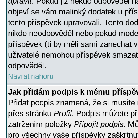
upravit
. Pokud již někdo odpověděl na
objeví se vám malinký dodatek u přísp
tento příspěvek upravovali. Tento do
nikdo neodpověděl nebo pokud moderá
příspěvek (ti by měli sami zanechat v
uživatelé nemohou příspěvek smazat,
odpověděl.
Návrat nahoru
Jak přidám podpis k mému příspě
Přidat podpis znamená, že si musíte n
přes stránku
Profil
. Podpis můžete p
zatržením položky
Připojit podpis
. Mů
pro všechny vaše příspěvky zaškrtnut