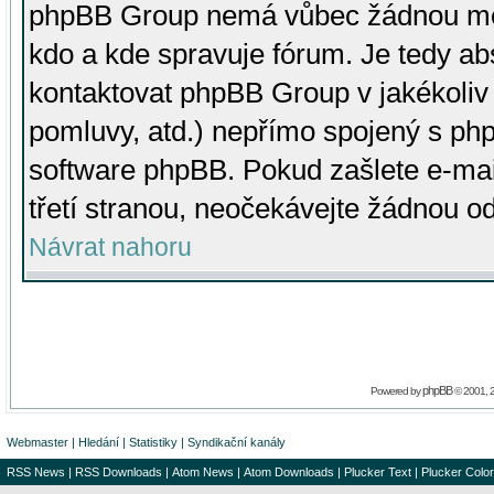
phpBB Group nemá vůbec žádnou moc 
kdo a kde spravuje fórum. Je tedy a
kontaktovat phpBB Group v jakékoliv p
pomluvy, atd.) nepřímo spojený s p
software phpBB. Pokud zašlete e-mai
třetí stranou, neočekávejte žádnou o
Návrat nahoru
phpBB
Powered by
© 2001, 
Webmaster
|
Hledání
|
Statistiky
|
Syndikační kanály
RSS News
|
RSS Downloads
|
Atom News
|
Atom Downloads
|
Plucker Text
|
Plucker Color