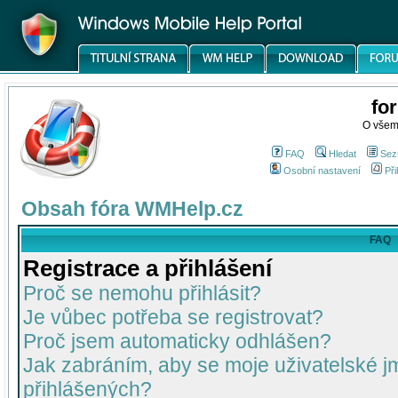
fo
O všem
FAQ
Hledat
Sez
Osobní nastavení
Při
Obsah fóra WMHelp.cz
FAQ
Registrace a přihlášení
Proč se nemohu přihlásit?
Je vůbec potřeba se registrovat?
Proč jsem automaticky odhlášen?
Jak zabráním, aby se moje uživatelské 
přihlášených?