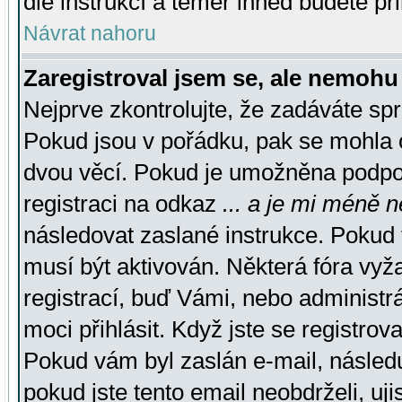
dle instrukcí a téměř ihned budete př
Návrat nahoru
Zaregistroval jsem se, ale nemohu 
Nejprve zkontrolujte, že zadáváte sp
Pokud jsou v pořádku, pak se mohla o
dvou věcí. Pokud je umožněna podpora
registraci na odkaz
... a je mi méně n
následovat zaslané instrukce. Pokud t
musí být aktivován. Některá fóra vyž
registrací, buď Vámi, nebo administr
moci přihlásit. Když jste se registrova
Pokud vám byl zaslán e-mail, násled
pokud jste tento email neobdrželi, uj