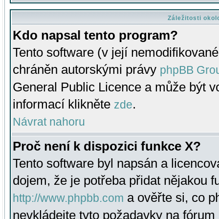
Záležitosti oko
Kdo napsal tento program?
Tento software (v její nemodifikované
chráněn autorskými právy
phpBB Gro
General Public Licence a může být vo
informací klikněte
.
zde
Návrat nahoru
Proč není k dispozici funkce X?
Tento software byl napsán a licenco
dojem, že je potřeba přidat nějakou f
a ověřte si, co 
http://www.phpbb.com
nevkládejte tyto požadavky na fóru