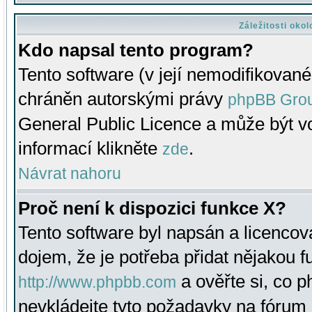
Záležitosti oko
Kdo napsal tento program?
Tento software (v její nemodifikované
chráněn autorskými právy
phpBB Gro
General Public Licence a může být vo
informací klikněte
.
zde
Návrat nahoru
Proč není k dispozici funkce X?
Tento software byl napsán a licenco
dojem, že je potřeba přidat nějakou f
a ověřte si, co 
http://www.phpbb.com
nevkládejte tyto požadavky na fóru