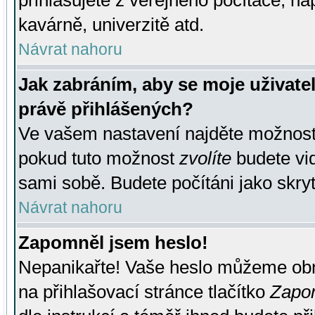
přihlašujete z veřejného počítače, na
kavárně, univerzitě atd.
Návrat nahoru
Jak zabráním, aby se moje uživate
právě přihlášených?
Ve vašem nastavení najděte možnos
pokud tuto možnost
zvolíte
budete vid
sami sobě. Budete počítáni jako skryt
Návrat nahoru
Zapomněl jsem heslo!
Nepanikařte! Vaše heslo můžeme obn
na přihlašovací stránce tlačítko
Zapom