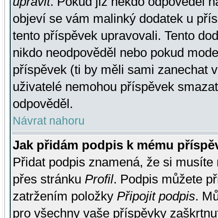
upravit
. Pokud již někdo odpověděl na
objeví se vám malinký dodatek u přísp
tento příspěvek upravovali. Tento do
nikdo neodpověděl nebo pokud moderá
příspěvek (ti by měli sami zanechat v
uživatelé nemohou příspěvek smazat,
odpověděl.
Návrat nahoru
Jak přidám podpis k mému příspě
Přidat podpis znamená, že si musíte n
přes stránku
Profil
. Podpis můžete p
zatržením položky
Připojit podpis
. Mů
pro všechny vaše příspěvky zaškrtnut