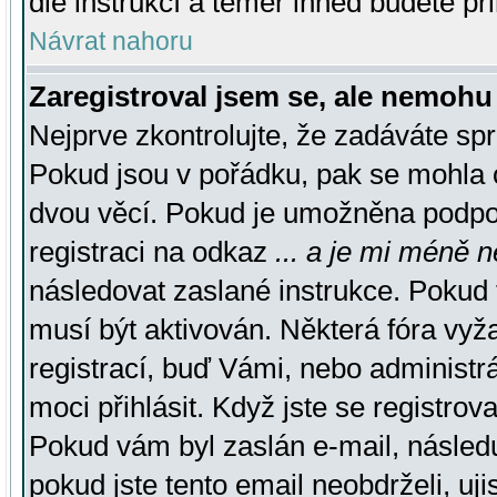
dle instrukcí a téměř ihned budete př
Návrat nahoru
Zaregistroval jsem se, ale nemohu 
Nejprve zkontrolujte, že zadáváte sp
Pokud jsou v pořádku, pak se mohla o
dvou věcí. Pokud je umožněna podpora
registraci na odkaz
... a je mi méně n
následovat zaslané instrukce. Pokud t
musí být aktivován. Některá fóra vyž
registrací, buď Vámi, nebo administr
moci přihlásit. Když jste se registrova
Pokud vám byl zaslán e-mail, násled
pokud jste tento email neobdrželi, uj