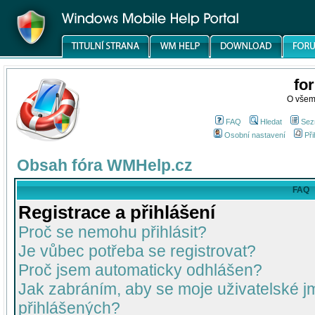
fo
O všem
FAQ
Hledat
Sez
Osobní nastavení
Při
Obsah fóra WMHelp.cz
FAQ
Registrace a přihlášení
Proč se nemohu přihlásit?
Je vůbec potřeba se registrovat?
Proč jsem automaticky odhlášen?
Jak zabráním, aby se moje uživatelské 
přihlášených?