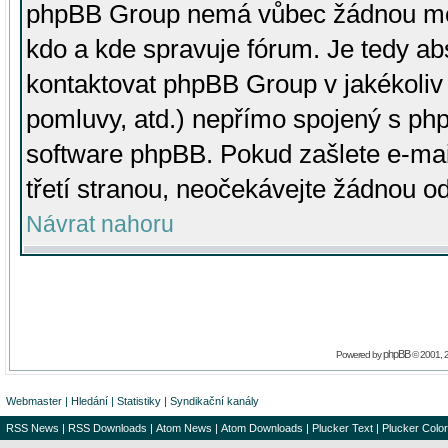
phpBB Group nemá vůbec žádnou moc 
kdo a kde spravuje fórum. Je tedy a
kontaktovat phpBB Group v jakékoliv p
pomluvy, atd.) nepřímo spojený s p
software phpBB. Pokud zašlete e-mai
třetí stranou, neočekávejte žádnou o
Návrat nahoru
phpBB
Powered by
© 2001, 
Webmaster
|
Hledání
|
Statistiky
|
Syndikační kanály
RSS News
|
RSS Downloads
|
Atom News
|
Atom Downloads
|
Plucker Text
|
Plucker Color