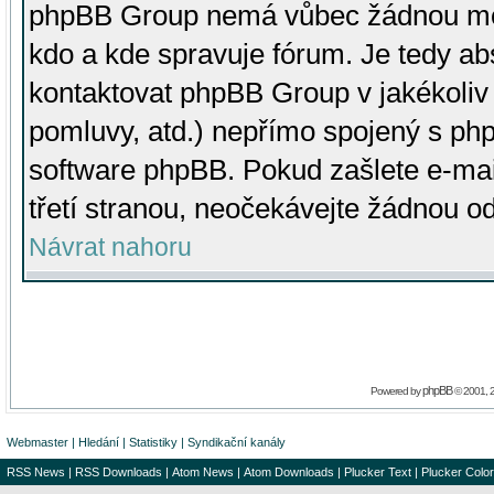
phpBB Group nemá vůbec žádnou moc 
kdo a kde spravuje fórum. Je tedy a
kontaktovat phpBB Group v jakékoliv p
pomluvy, atd.) nepřímo spojený s p
software phpBB. Pokud zašlete e-mai
třetí stranou, neočekávejte žádnou o
Návrat nahoru
phpBB
Powered by
© 2001, 
Webmaster
|
Hledání
|
Statistiky
|
Syndikační kanály
RSS News
|
RSS Downloads
|
Atom News
|
Atom Downloads
|
Plucker Text
|
Plucker Color