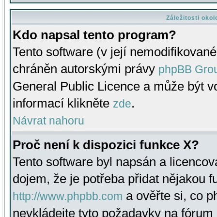
Záležitosti oko
Kdo napsal tento program?
Tento software (v její nemodifikované
chráněn autorskými právy
phpBB Gro
General Public Licence a může být vo
informací klikněte
.
zde
Návrat nahoru
Proč není k dispozici funkce X?
Tento software byl napsán a licenco
dojem, že je potřeba přidat nějakou f
a ověřte si, co 
http://www.phpbb.com
nevkládejte tyto požadavky na fóru