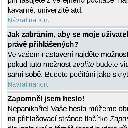
přihlašujete z veřejného počítače, na
kavárně, univerzitě atd.
Návrat nahoru
Jak zabráním, aby se moje uživate
právě přihlášených?
Ve vašem nastavení najděte možnos
pokud tuto možnost
zvolíte
budete vid
sami sobě. Budete počítáni jako skryt
Návrat nahoru
Zapomněl jsem heslo!
Nepanikařte! Vaše heslo můžeme obn
na přihlašovací stránce tlačítko
Zapom