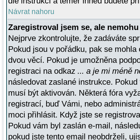
dle instrukcí a téměř ihned budete př
Návrat nahoru
Zaregistroval jsem se, ale nemohu 
Nejprve zkontrolujte, že zadáváte sp
Pokud jsou v pořádku, pak se mohla o
dvou věcí. Pokud je umožněna podpora
registraci na odkaz
... a je mi méně n
následovat zaslané instrukce. Pokud t
musí být aktivován. Některá fóra vyž
registrací, buď Vámi, nebo administr
moci přihlásit. Když jste se registrova
Pokud vám byl zaslán e-mail, násled
pokud jste tento email neobdrželi, uj