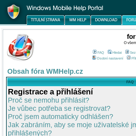
fo
O všem
FAQ
Hledat
Sez
Osobní nastavení
Při
Obsah fóra WMHelp.cz
FAQ
Registrace a přihlášení
Proč se nemohu přihlásit?
Je vůbec potřeba se registrovat?
Proč jsem automaticky odhlášen?
Jak zabráním, aby se moje uživatelské 
přihlášených?