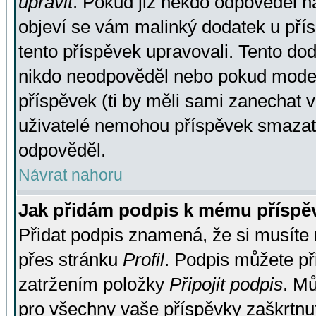
upravit
. Pokud již někdo odpověděl na
objeví se vám malinký dodatek u přísp
tento příspěvek upravovali. Tento do
nikdo neodpověděl nebo pokud moderá
příspěvek (ti by měli sami zanechat v
uživatelé nemohou příspěvek smazat,
odpověděl.
Návrat nahoru
Jak přidám podpis k mému příspě
Přidat podpis znamená, že si musíte n
přes stránku
Profil
. Podpis můžete p
zatržením položky
Připojit podpis
. Mů
pro všechny vaše příspěvky zaškrtnut