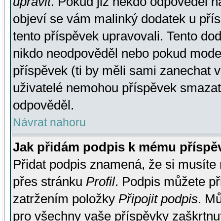
upravit
. Pokud již někdo odpověděl na
objeví se vám malinký dodatek u přísp
tento příspěvek upravovali. Tento do
nikdo neodpověděl nebo pokud moderá
příspěvek (ti by měli sami zanechat v
uživatelé nemohou příspěvek smazat,
odpověděl.
Návrat nahoru
Jak přidám podpis k mému příspě
Přidat podpis znamená, že si musíte n
přes stránku
Profil
. Podpis můžete p
zatržením položky
Připojit podpis
. Mů
pro všechny vaše příspěvky zaškrtnut