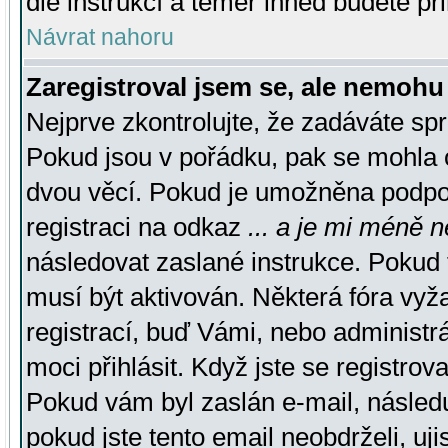
dle instrukcí a téměř ihned budete př
Návrat nahoru
Zaregistroval jsem se, ale nemohu 
Nejprve zkontrolujte, že zadáváte sp
Pokud jsou v pořádku, pak se mohla o
dvou věcí. Pokud je umožněna podpora
registraci na odkaz
... a je mi méně n
následovat zaslané instrukce. Pokud t
musí být aktivován. Některá fóra vyž
registrací, buď Vámi, nebo administr
moci přihlásit. Když jste se registrova
Pokud vám byl zaslán e-mail, násled
pokud jste tento email neobdrželi, uj