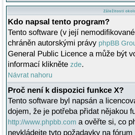
Záležitosti oko
Kdo napsal tento program?
Tento software (v její nemodifikované
chráněn autorskými právy
phpBB Gro
General Public Licence a může být vo
informací klikněte
.
zde
Návrat nahoru
Proč není k dispozici funkce X?
Tento software byl napsán a licenco
dojem, že je potřeba přidat nějakou f
a ověřte si, co 
http://www.phpbb.com
nevkládejte tyto požadavky na fóru