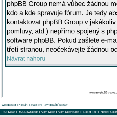
phpBB Group nemá vůbec žádnou moc 
kdo a kde spravuje fórum. Je tedy a
kontaktovat phpBB Group v jakékoliv p
pomluvy, atd.) nepřímo spojený s p
software phpBB. Pokud zašlete e-mai
třetí stranou, neočekávejte žádnou o
Návrat nahoru
phpBB
Powered by
© 2001, 
Webmaster
|
Hledání
|
Statistiky
|
Syndikační kanály
RSS News
|
RSS Downloads
|
Atom News
|
Atom Downloads
|
Plucker Text
|
Plucker Color