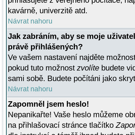
přihlašujete z veřejného počítače, na
kavárně, univerzitě atd.
Návrat nahoru
Jak zabráním, aby se moje uživate
právě přihlášených?
Ve vašem nastavení najděte možnos
pokud tuto možnost
zvolíte
budete vid
sami sobě. Budete počítáni jako skryt
Návrat nahoru
Zapomněl jsem heslo!
Nepanikařte! Vaše heslo můžeme obn
na přihlašovací stránce tlačítko
Zapom