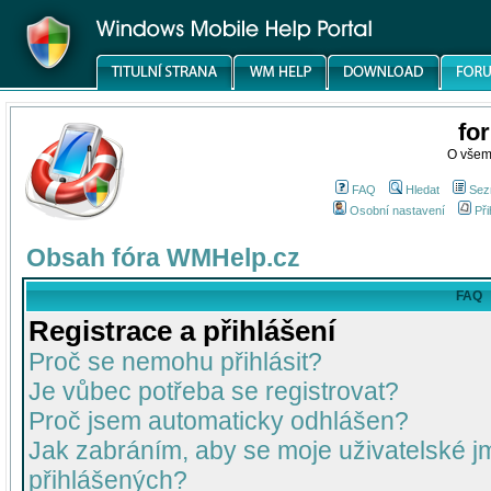
fo
O všem
FAQ
Hledat
Sez
Osobní nastavení
Při
Obsah fóra WMHelp.cz
FAQ
Registrace a přihlášení
Proč se nemohu přihlásit?
Je vůbec potřeba se registrovat?
Proč jsem automaticky odhlášen?
Jak zabráním, aby se moje uživatelské 
přihlášených?