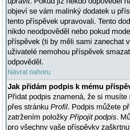
upravit
. Pokud již někdo odpověděl na
objeví se vám malinký dodatek u přísp
tento příspěvek upravovali. Tento do
nikdo neodpověděl nebo pokud moderá
příspěvek (ti by měli sami zanechat v
uživatelé nemohou příspěvek smazat,
odpověděl.
Návrat nahoru
Jak přidám podpis k mému příspě
Přidat podpis znamená, že si musíte n
přes stránku
Profil
. Podpis můžete p
zatržením položky
Připojit podpis
. Mů
pro všechny vaše příspěvky zaškrtnut