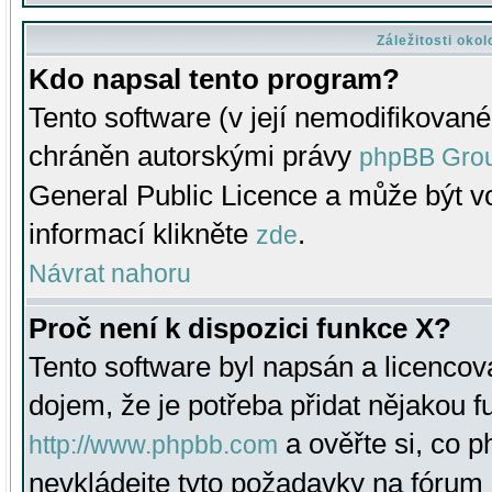
Záležitosti oko
Kdo napsal tento program?
Tento software (v její nemodifikované
chráněn autorskými právy
phpBB Gro
General Public Licence a může být vo
informací klikněte
.
zde
Návrat nahoru
Proč není k dispozici funkce X?
Tento software byl napsán a licenco
dojem, že je potřeba přidat nějakou f
a ověřte si, co 
http://www.phpbb.com
nevkládejte tyto požadavky na fóru