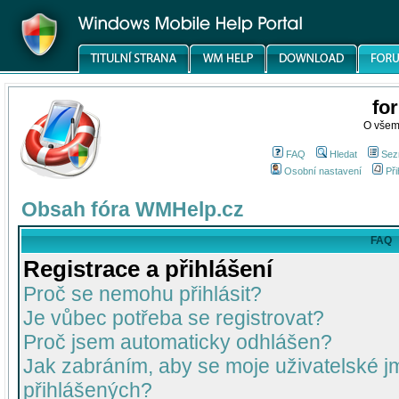
fo
O všem
FAQ
Hledat
Sez
Osobní nastavení
Při
Obsah fóra WMHelp.cz
FAQ
Registrace a přihlášení
Proč se nemohu přihlásit?
Je vůbec potřeba se registrovat?
Proč jsem automaticky odhlášen?
Jak zabráním, aby se moje uživatelské 
přihlášených?