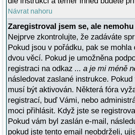
dle instrukcí a téměř ihned budete př
Návrat nahoru
Zaregistroval jsem se, ale nemohu 
Nejprve zkontrolujte, že zadáváte sp
Pokud jsou v pořádku, pak se mohla o
dvou věcí. Pokud je umožněna podpora
registraci na odkaz
... a je mi méně n
následovat zaslané instrukce. Pokud t
musí být aktivován. Některá fóra vyž
registrací, buď Vámi, nebo administr
moci přihlásit. Když jste se registrova
Pokud vám byl zaslán e-mail, násled
pokud jste tento email neobdrželi, uj