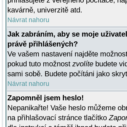
přihlašujete z veřejného počítače, na
kavárně, univerzitě atd.
Návrat nahoru
Jak zabráním, aby se moje uživate
právě přihlášených?
Ve vašem nastavení najděte možnos
pokud tuto možnost
zvolíte
budete vid
sami sobě. Budete počítáni jako skryt
Návrat nahoru
Zapomněl jsem heslo!
Nepanikařte! Vaše heslo můžeme obn
na přihlašovací stránce tlačítko
Zapom