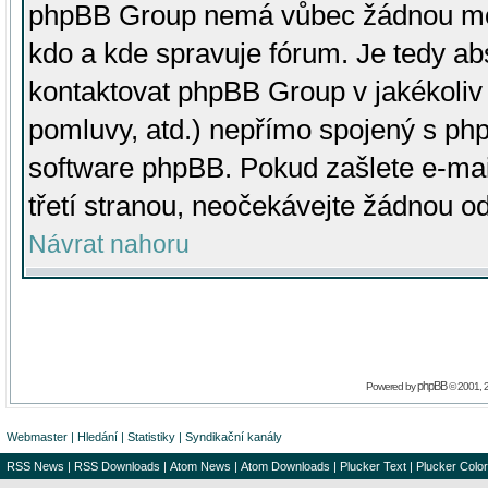
phpBB Group nemá vůbec žádnou moc 
kdo a kde spravuje fórum. Je tedy a
kontaktovat phpBB Group v jakékoliv p
pomluvy, atd.) nepřímo spojený s p
software phpBB. Pokud zašlete e-mai
třetí stranou, neočekávejte žádnou o
Návrat nahoru
phpBB
Powered by
© 2001, 
Webmaster
|
Hledání
|
Statistiky
|
Syndikační kanály
RSS News
|
RSS Downloads
|
Atom News
|
Atom Downloads
|
Plucker Text
|
Plucker Color