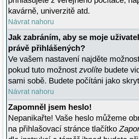
přihlašujete z veřejného počítače, na
kavárně, univerzitě atd.
Návrat nahoru
Jak zabráním, aby se moje uživate
právě přihlášených?
Ve vašem nastavení najděte možnos
pokud tuto možnost
zvolíte
budete vid
sami sobě. Budete počítáni jako skryt
Návrat nahoru
Zapomněl jsem heslo!
Nepanikařte! Vaše heslo můžeme obn
na přihlašovací stránce tlačítko
Zapom