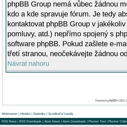
phpBB Group nemá vůbec žádnou moc 
kdo a kde spravuje fórum. Je tedy a
kontaktovat phpBB Group v jakékoliv p
pomluvy, atd.) nepřímo spojený s p
software phpBB. Pokud zašlete e-mai
třetí stranou, neočekávejte žádnou o
Návrat nahoru
phpBB
Powered by
© 2001, 
Webmaster
|
Hledání
|
Statistiky
|
Syndikační kanály
RSS News
|
RSS Downloads
|
Atom News
|
Atom Downloads
|
Plucker Text
|
Plucker Color