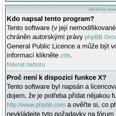
Záležitosti oko
Kdo napsal tento program?
Tento software (v její nemodifikované
chráněn autorskými právy
phpBB Gro
General Public Licence a může být vo
informací klikněte
.
zde
Návrat nahoru
Proč není k dispozici funkce X?
Tento software byl napsán a licenco
dojem, že je potřeba přidat nějakou f
a ověřte si, co 
http://www.phpbb.com
nevkládejte tyto požadavky na fóru