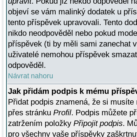
upravit
. Pokud již někdo odpověděl na
objeví se vám malinký dodatek u přísp
tento příspěvek upravovali. Tento do
nikdo neodpověděl nebo pokud moderá
příspěvek (ti by měli sami zanechat v
uživatelé nemohou příspěvek smazat,
odpověděl.
Návrat nahoru
Jak přidám podpis k mému příspě
Přidat podpis znamená, že si musíte n
přes stránku
Profil
. Podpis můžete p
zatržením položky
Připojit podpis
. Mů
pro všechny vaše příspěvky zaškrtnut