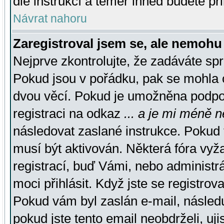
dle instrukcí a téměř ihned budete př
Návrat nahoru
Zaregistroval jsem se, ale nemohu 
Nejprve zkontrolujte, že zadáváte sp
Pokud jsou v pořádku, pak se mohla o
dvou věcí. Pokud je umožněna podpora
registraci na odkaz
... a je mi méně n
následovat zaslané instrukce. Pokud t
musí být aktivován. Některá fóra vyž
registrací, buď Vámi, nebo administr
moci přihlásit. Když jste se registrova
Pokud vám byl zaslán e-mail, násled
pokud jste tento email neobdrželi, uj