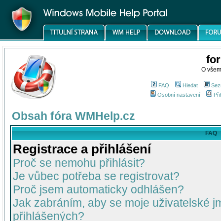
fo
O všem
FAQ
Hledat
Sez
Osobní nastavení
Při
Obsah fóra WMHelp.cz
FAQ
Registrace a přihlášení
Proč se nemohu přihlásit?
Je vůbec potřeba se registrovat?
Proč jsem automaticky odhlášen?
Jak zabráním, aby se moje uživatelské 
přihlášených?