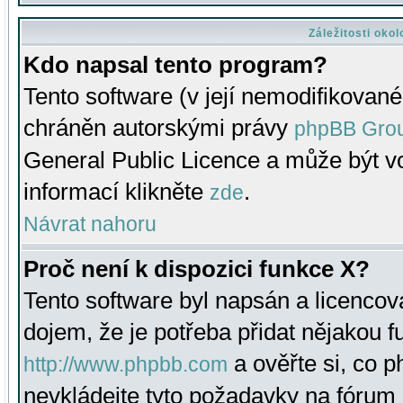
Záležitosti oko
Kdo napsal tento program?
Tento software (v její nemodifikované
chráněn autorskými právy
phpBB Gro
General Public Licence a může být vo
informací klikněte
.
zde
Návrat nahoru
Proč není k dispozici funkce X?
Tento software byl napsán a licenco
dojem, že je potřeba přidat nějakou f
a ověřte si, co 
http://www.phpbb.com
nevkládejte tyto požadavky na fóru