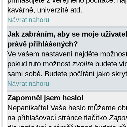
přihlašujete z veřejného počítače, na
kavárně, univerzitě atd.
Návrat nahoru
Jak zabráním, aby se moje uživate
právě přihlášených?
Ve vašem nastavení najděte možnos
pokud tuto možnost
zvolíte
budete vid
sami sobě. Budete počítáni jako skryt
Návrat nahoru
Zapomněl jsem heslo!
Nepanikařte! Vaše heslo můžeme obn
na přihlašovací stránce tlačítko
Zapom