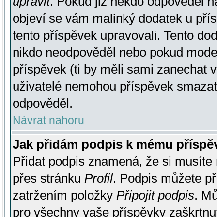
upravit
. Pokud již někdo odpověděl na
objeví se vám malinký dodatek u přísp
tento příspěvek upravovali. Tento do
nikdo neodpověděl nebo pokud moderá
příspěvek (ti by měli sami zanechat v
uživatelé nemohou příspěvek smazat,
odpověděl.
Návrat nahoru
Jak přidám podpis k mému příspě
Přidat podpis znamená, že si musíte n
přes stránku
Profil
. Podpis můžete p
zatržením položky
Připojit podpis
. Mů
pro všechny vaše příspěvky zaškrtnut