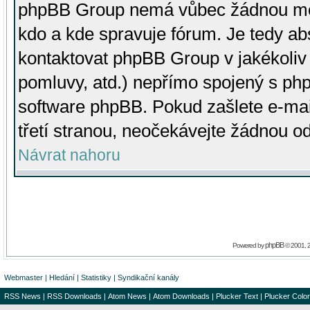
phpBB Group nemá vůbec žádnou moc 
kdo a kde spravuje fórum. Je tedy a
kontaktovat phpBB Group v jakékoliv p
pomluvy, atd.) nepřímo spojený s p
software phpBB. Pokud zašlete e-mai
třetí stranou, neočekávejte žádnou o
Návrat nahoru
phpBB
Powered by
© 2001, 
Webmaster
|
Hledání
|
Statistiky
|
Syndikační kanály
RSS News
|
RSS Downloads
|
Atom News
|
Atom Downloads
|
Plucker Text
|
Plucker Color