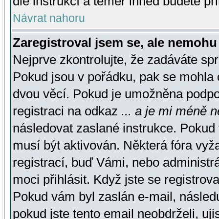
dle instrukcí a téměř ihned budete př
Návrat nahoru
Zaregistroval jsem se, ale nemohu 
Nejprve zkontrolujte, že zadáváte sp
Pokud jsou v pořádku, pak se mohla o
dvou věcí. Pokud je umožněna podpora
registraci na odkaz
... a je mi méně n
následovat zaslané instrukce. Pokud t
musí být aktivován. Některá fóra vyž
registrací, buď Vámi, nebo administr
moci přihlásit. Když jste se registrova
Pokud vám byl zaslán e-mail, násled
pokud jste tento email neobdrželi, uj