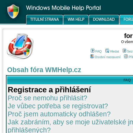
fo
O všem
FAQ
Hledat
Sez
Osobní nastavení
Při
Obsah fóra WMHelp.cz
FAQ
Registrace a přihlášení
Proč se nemohu přihlásit?
Je vůbec potřeba se registrovat?
Proč jsem automaticky odhlášen?
Jak zabráním, aby se moje uživatelské 
přihlášených?