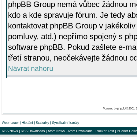
phpBB Group nemá vůbec žádnou moc 
kdo a kde spravuje fórum. Je tedy a
kontaktovat phpBB Group v jakékoliv p
pomluvy, atd.) nepřímo spojený s p
software phpBB. Pokud zašlete e-mai
třetí stranou, neočekávejte žádnou o
Návrat nahoru
phpBB
Powered by
© 2001, 
Webmaster
|
Hledání
|
Statistiky
|
Syndikační kanály
RSS News
|
RSS Downloads
|
Atom News
|
Atom Downloads
|
Plucker Text
|
Plucker Color