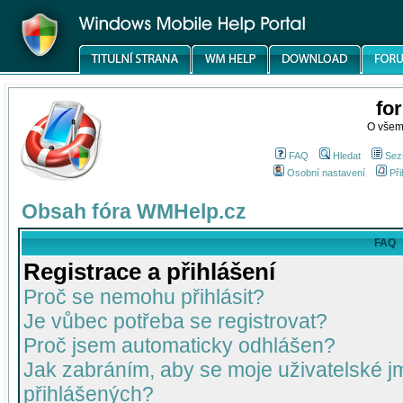
fo
O všem
FAQ
Hledat
Sez
Osobní nastavení
Při
Obsah fóra WMHelp.cz
FAQ
Registrace a přihlášení
Proč se nemohu přihlásit?
Je vůbec potřeba se registrovat?
Proč jsem automaticky odhlášen?
Jak zabráním, aby se moje uživatelské 
přihlášených?