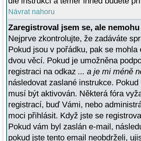
dle instrukcí a téměř ihned budete př
Návrat nahoru
Zaregistroval jsem se, ale nemohu 
Nejprve zkontrolujte, že zadáváte sp
Pokud jsou v pořádku, pak se mohla o
dvou věcí. Pokud je umožněna podpora
registraci na odkaz
... a je mi méně n
následovat zaslané instrukce. Pokud t
musí být aktivován. Některá fóra vyž
registrací, buď Vámi, nebo administr
moci přihlásit. Když jste se registrova
Pokud vám byl zaslán e-mail, násled
pokud jste tento email neobdrželi, uj