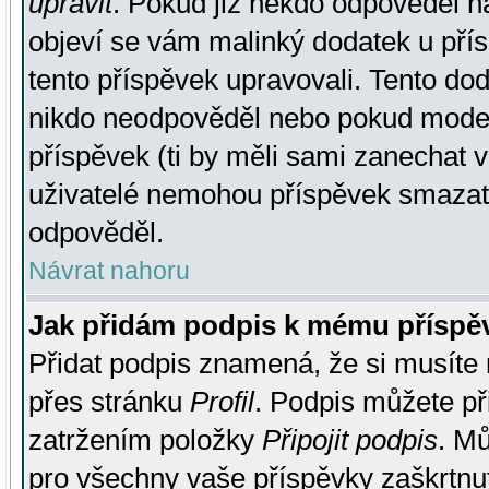
upravit
. Pokud již někdo odpověděl na
objeví se vám malinký dodatek u přísp
tento příspěvek upravovali. Tento do
nikdo neodpověděl nebo pokud moderá
příspěvek (ti by měli sami zanechat v
uživatelé nemohou příspěvek smazat,
odpověděl.
Návrat nahoru
Jak přidám podpis k mému příspě
Přidat podpis znamená, že si musíte n
přes stránku
Profil
. Podpis můžete p
zatržením položky
Připojit podpis
. Mů
pro všechny vaše příspěvky zaškrtnut