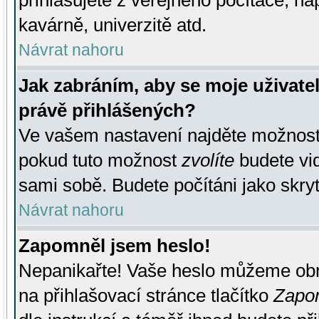
přihlašujete z veřejného počítače, na
kavárně, univerzitě atd.
Návrat nahoru
Jak zabráním, aby se moje uživate
právě přihlášených?
Ve vašem nastavení najděte možnos
pokud tuto možnost
zvolíte
budete vid
sami sobě. Budete počítáni jako skryt
Návrat nahoru
Zapomněl jsem heslo!
Nepanikařte! Vaše heslo můžeme obn
na přihlašovací stránce tlačítko
Zapom