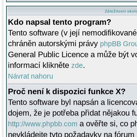
Záležitosti oko
Kdo napsal tento program?
Tento software (v její nemodifikované
chráněn autorskými právy
phpBB Gro
General Public Licence a může být vo
informací klikněte
.
zde
Návrat nahoru
Proč není k dispozici funkce X?
Tento software byl napsán a licenco
dojem, že je potřeba přidat nějakou f
a ověřte si, co 
http://www.phpbb.com
nevkládejte tyto požadavky na fóru