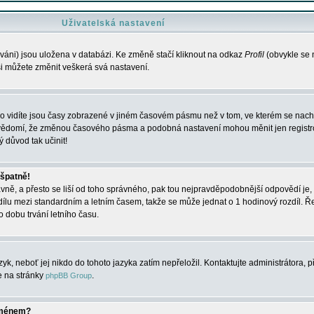
Uživatelská nastavení
váni) jsou uložena v databázi. Ke změně stačí kliknout na odkaz
Profil
(obvykle se n
 si můžete změnit veškerá svá nastavení.
o vidíte jsou časy zobrazené v jiném časovém pásmu než v tom, ve kterém se nacház
 vědomí, že změnou časového pásma a podobná nastavení mohou měnit jen registro
ý důvod tak učinit!
 špatně!
rávně, a přesto se liší od toho správného, pak tou nejpravděpodobnější odpovědí je, 
dílu mezi standardním a letním časem, takže se může jednat o 1 hodinový rozdíl. 
dobu trvání letního času.
yk, neboť jej nikdo do tohoto jazyka zatím nepřeložil. Kontaktujte administrátora, p
te na stránky
.
phpBB Group
jménem?