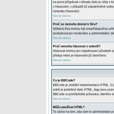
na první příspěvek v tématu (toto je vždy 
v hlasování, v případě již uskutečněné volb
výsledky hlasování.
Návrat nahoru
Proč se nemohu dostat k fóru?
Některá fóra mohou být znepřístupněna určitý
poskytnout jen moderátor a administrátor, tak
Návrat nahoru
Proč nemohu hlasovat v anketě?
Hlasovat mohou jen registrovaní uživatelé (
přístup nebo je hlasování již ukončeno.
Návrat nahoru
Co je BBCode?
BBCode je zvláštní implementace HTML. O je
sobě je podobný stylu HTML, tagy jsou uzavřen
BBCode si prohlédněte průvodce, kterého si
Návrat nahoru
Můžu používat HTML?
To závisí na tom, zda vám to administrátor po