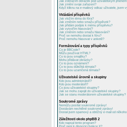
Jak zobrazím obrázek pod uživatelským jménem
Jak změní svoje zařazení?
Když kliknu na e-mailový odkaz uživatele, jsem v
Vkládání příspěvků
Jak vložím téma do fóra?
Jak změním nebo smažu příspěvek?
Jak přidám podpis k mému příspěvku?
Jak vytvořím hlasování?
Jak změním nebo smažu hlasování?
Proč se nemohu dostat k fóru?
Proč nemohu hlasovat v anketě?
Formátování a typy příspěvků
Co je BBCode?
Můžu používat HTML?
Co to jsou smajlíky?
Mohu přidávat obrázky?
Co to jsou oznámení?
Co to jsou důležitá témata?
Co to jsou uzamčená témata?
Uživatelské úrovně a skupiny
Kdo jsou administrátoři?
Kdo jsou moderátoři?
Co jsou uživatelské skupiny?
Jak se mohu zapojit do uživatelské skupiny?
Jak se stanu moderátorem uživatelské skupiny?
Soukromé zprávy
Nemůžu posílat soukromé zprávy!
Dostávám nechtěné soukromé zprávy!
Dostal jsem spamový a obtížný e-mail od někoho 
Záležitosti okolo phpBB 2
Kdo napsal tento program?
Proč není k dispozici funkce X?