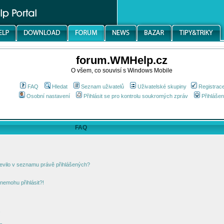
forum.WMHelp.cz
O všem, co souvisí s Windows Mobile
FAQ
Hledat
Seznam uživatelů
Uživatelské skupiny
Registrac
Osobní nastavení
Přihlásit se pro kontrolu soukromých zpráv
Přihlášen
FAQ
jevilo v seznamu právě přihlášených?
nemohu přihlásit?!
!