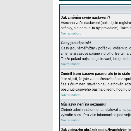
Jak změním svoje nastavení?
Všechna vaše nastavení (pokud jste registro
stránky, ale nemusí to být pravidlem). Takto
Návrat nahoru
Časy jsou špatně!
Časy jsou téměř vždy v pořádku, ovšem to, c
změňte si časové pásmo v profilu. Berte na
Takže pokud nejste registrováni, toto je dobr
Návrat nahoru
Změnil jsem časové pásmo, ale je to stále
Jste si jisti, že jste zadali časové pásmo sp
čas. Fórum není stavěno na uplatňování roz
posunutí časového pásma o jednu hodinu po 
Návrat nahoru
Můj jazyk není na seznamu!
Zřejmě administrátor nenainstaloval tento jaz
vytvořte sami. Pro více informací se podívej
Návrat nahoru
Jak zobrazím obrázek pod uživatelským 