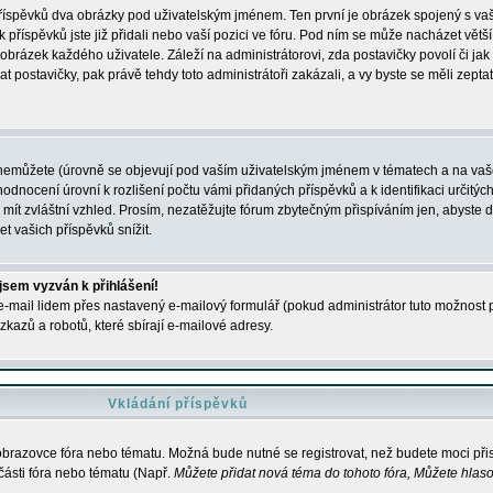
 příspěvků dva obrázky pod uživatelským jménem. Ten první je obrázek spojený s vaš
ik příspěvků jste již přidali nebo vaší pozici ve fóru. Pod ním se může nacházet vět
í obrázek každého uživatele. Záleží na administrátorovi, zda postavičky povolí či jak 
postavičky, pak právě tehdy toto administrátoři zakázali, a vy byste se měli zepta
nemůžete (úrovně se objevují pod vaším uživatelským jménem v tématech a na vaše
odnocení úrovní k rozlišení počtu vámi přidaných příspěvků a k identifikaci určitých
ít zvláštní vzhled. Prosím, nezatěžujte fórum zbytečným přispíváním jen, abyste d
 vašich příspěvků snížit.
 jsem vyzván k přihlášení!
-mail lidem přes nastavený e-mailový formulář (pokud administrátor tuto možnost po
azů a robotů, které sbírají e-mailové adresy.
Vkládání příspěvků
 obrazovce fóra nebo tématu. Možná bude nutné se registrovat, než budete moci přis
části fóra nebo tématu (Např.
Můžete přidat nová téma do tohoto fóra, Můžete hlasov