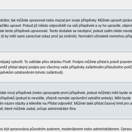
trátor, tak můžete upravovat nebo mazat jen svoje příspěvky. Můžete upravit zpráv
lačítko
upravit
. Pokud již někdo odpověděl na váš příspěvek a vy ho upravíte, objev
t jste tento příspěvek upravovali. Tento dodatek se neobjeví, pokud zatím nikdo ne
k (ti by měli sami zanechat vzkaz proč jej změnili). Normální uživatelé nemohou př
nějaký vytvořit. To uděláte přes stránku
Profil
. Podpis můžete přidat k právě psané
vněž přidat stejný podpis pro všechny vaše příspěvky zaškrtnutím příslušného políč
spěvkům odstraněním tohoto zaškrtnutí).
dáte nový příspěvek (nebo upravujete první příspěvek, pokud můžete) měli byste vid
íspěvků (pokud to nevidíte, zřejmě nemáte oprávnění vytvářet ankety). Měli byste
ím název otázky a klikněte na
Přidat odpověď
. Můžete také přidat časový limit pro 
které můžete zadat, určuje administrátor fóra.
ohou být upravována původním autorem, moderátorem nebo administrátorem. Úpravu 