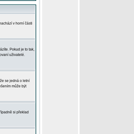
achází v horní části
íte. Pokud je to tak,
vaní uživatelé.
že se jedná o letní
Řešením může být
řípadně si překlad