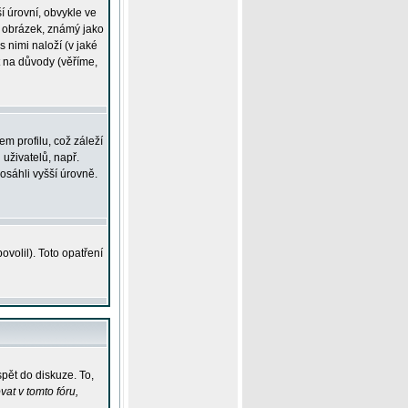
í úrovní, obvykle ve
ší obrázek, známý jako
s nimi naloží (v jaké
t na důvody (věříme,
m profilu, což záleží
 uživatelů, např.
osáhli vyšší úrovně.
volil). Toto opatření
pět do diskuze. To,
at v tomto fóru,