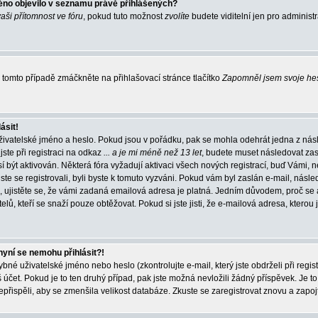
éno objevilo v seznamu právě přihlášených?
vaši přítomnost ve fóru
, pokud tuto možnost
zvolíte
budete viditelní jen pro administ
tomto případě zmáčkněte na přihlašovací stránce tlačítko
Zapomněl jsem svoje he
ásit!
živatelské jméno a heslo. Pokud jsou v pořádku, pak se mohla odehrát jedna z násl
ste při registraci na odkaz
... a je mi méně než 13 let
, budete muset následovat zas
í být aktivován. Některá fóra vyžadují aktivaci všech nových registrací, buď Vámi,
jste se registrovali, byli byste k tomuto vyzváni. Pokud vám byl zaslán e-mail, násle
, ujistěte se, že vámi zadaná emailová adresa je platná. Jedním důvodem, proč se 
elů, kteří se snaží pouze obtěžovat. Pokud si jste jisti, že e-mailová adresa, kterou j
nyní se nemohu přihlásit?!
né uživatelské jméno nebo heslo (zkontrolujte e-mail, který jste obdrželi při regis
čet. Pokud je to ten druhý případ, pak jste možná nevložili žádný příspěvek. Je to
nepřispěli, aby se zmenšila velikost databáze. Zkuste se zaregistrovat znovu a zapoj