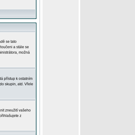
adě se tato
yloučeni a stále se
ministrátora, možná
á přístup k ostatním
o skupin, atd. Vřele
nit zneužití vašeho
přihlašujete z