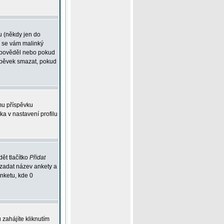
u (někdy jen do
í se vám malinký
odpověděl nebo pokud
íspěvek smazat, pokud
mu příspěvku
ka v nastavení profilu
ět tlačítko
Přidat
 zadat název ankety a
anketu, kde 0
zahájíte kliknutím