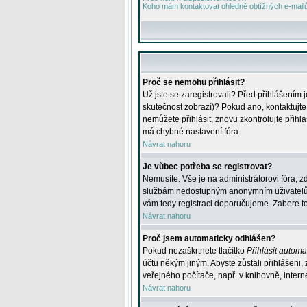
Koho mám kontaktovat ohledně obtížných e-mailů 
Proč se nemohu přihlásit?
Už jste se zaregistrovali? Před přihlášením 
skutečnost zobrazí)? Pokud ano, kontaktujte a
nemůžete přihlásit, znovu zkontrolujte přih
má chybné nastavení fóra.
Návrat nahoru
Je vůbec potřeba se registrovat?
Nemusíte. Vše je na administrátorovi fóra, z
službám nedostupným anonymním uživatelům, j
vám tedy registraci doporučujeme. Zabere to 
Návrat nahoru
Proč jsem automaticky odhlášen?
Pokud nezaškrtnete tlačítko
Přihlásit automat
účtu někým jiným. Abyste zůstali přihlášeni,
veřejného počítače, např. v knihovně, intern
Návrat nahoru