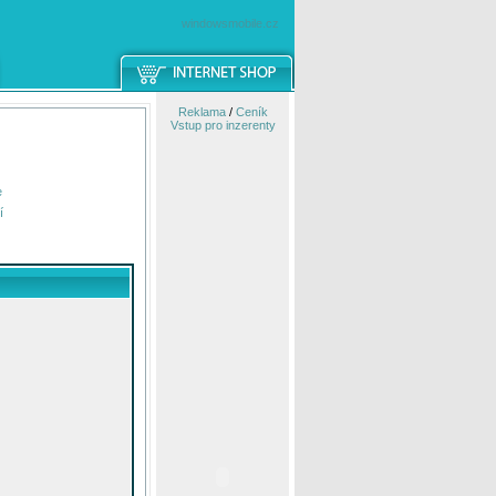
windowsmobile.cz
Reklama
/
Ceník
Vstup pro inzerenty
e
í