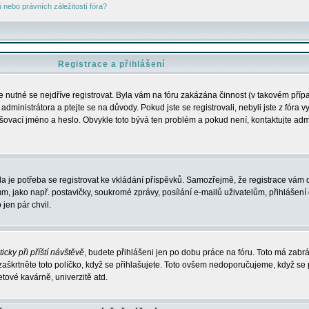
nebo právních záležitostí fóra?
Registrace a přihlášení
je nutné se nejdříve registrovat. Byla vám na fóru zakázána činnost (v takovém příp
dministrátora a ptejte se na důvody. Pokud jste se registrovali, nebyli jste z fóra v
lašovací jméno a heslo. Obvykle toto bývá ten problém a pokud není, kontaktujte ad
da je potřeba se registrovat ke vkládání příspěvků. Samozřejmě, že registrace vám d
ako např. postavičky, soukromé zprávy, posílání e-mailů uživatelům, přihlášení d
jen pár chvil.
icky při příští návštěvě
, budete přihlášeni jen po dobu práce na fóru. Toto má zabrá
 zaškrtněte toto políčko, když se přihlašujete. Toto ovšem nedoporučujeme, když se 
etové kavárně, univerzitě atd.