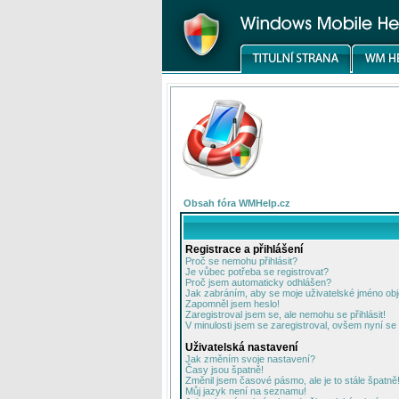
Obsah fóra WMHelp.cz
Registrace a přihlášení
Proč se nemohu přihlásit?
Je vůbec potřeba se registrovat?
Proč jsem automaticky odhlášen?
Jak zabráním, aby se moje uživatelské jméno ob
Zapomněl jsem heslo!
Zaregistroval jsem se, ale nemohu se přihlásit!
V minulosti jsem se zaregistroval, ovšem nyní se 
Uživatelská nastavení
Jak změním svoje nastavení?
Časy jsou špatně!
Změnil jsem časové pásmo, ale je to stále špatně
Můj jazyk není na seznamu!