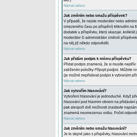
atd.
).
Návrat nahoru
Jak změním nebo smažu příspěvek?
V případě, že nejste moderátor nebo adminis
omezeného času po přispění) kliknutím na t
dodatek u příspěvku, který ukazuje, kolikrá
moderátor či administrátor změnili příspěve
na něj již někdo odpověděl.
Návrat nahoru
Jak přidám podpis k mému příspěvku?
Přidat podpis znamená, že si musíte nejdřív 
zatržením položky
Připojit podpis
. Můžete ro
(je možné nepřidávat podpis k vybraným pří
Návrat nahoru
Jak vytvořím hlasování?
Vytvoření hlasování je jednoduché. Když při
hlasování
pod hlavním oknem na přidávání př
pak alespoň dvě možnosti (nastavte napsán
znamená neomezenou volbu. Počet odpovědí, 
Návrat nahoru
Jak změním nebo smažu hlasování?
Je to stejné jako s příspěvky, hlasování m