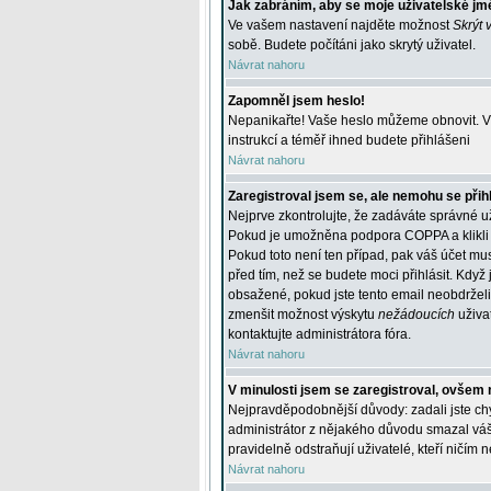
Jak zabráním, aby se moje uživatelské jm
Ve vašem nastavení najděte možnost
Skrýt 
sobě. Budete počítáni jako skrytý uživatel.
Návrat nahoru
Zapomněl jsem heslo!
Nepanikařte! Vaše heslo můžeme obnovit. V 
instrukcí a téměř ihned budete přihlášeni
Návrat nahoru
Zaregistroval jsem se, ale nemohu se přihl
Nejprve zkontrolujte, že zadáváte správné u
Pokud je umožněna podpora COPPA a klikli j
Pokud toto není ten případ, pak váš účet mus
před tím, než se budete moci přihlásit. Když 
obsažené, pokud jste tento email neobdrželi
zmenšit možnost výskytu
nežádoucích
uživat
kontaktujte administrátora fóra.
Návrat nahoru
V minulosti jsem se zaregistroval, ovšem 
Nejpravděpodobnější důvody: zadali jste chyb
administrátor z nějakého důvodu smazal váš ú
pravidelně odstraňují uživatelé, kteří ničím 
Návrat nahoru