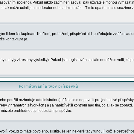
s hlasováním spojeno). Pokud nikdo zatím nehlasoval, pak uživatelé mohou vymazat
y to tak může učinit jen moderátor nebo administrátor. Tímto opatřením se snažíme z
m lidem či skupinám. Ke čtení, prohlížení, přispívání atd. potřebujete zvláštní auto
že kontaktujte je.
aby nebyly zkresleny výsledky). Pokud jste registrováni a stále nemůžete volit, zř
Formátování a typy příspěvků
ho použití rozhoduje administrátor (můžete toto nepovolit pro jednotlivé příspěv
y v hranatých závorkách [ a ] a nabízí větší kontrolu nad tím, co a jak se zobrazí. 
 můžete prohlédnout při odesílání příspěvku.
volí. Pokud to máte povoleno, zjistíte, že jen některé tagy fungují, což je
bezpečnos