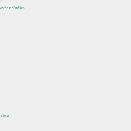
?
yzván k přihlášení!
z fóra!