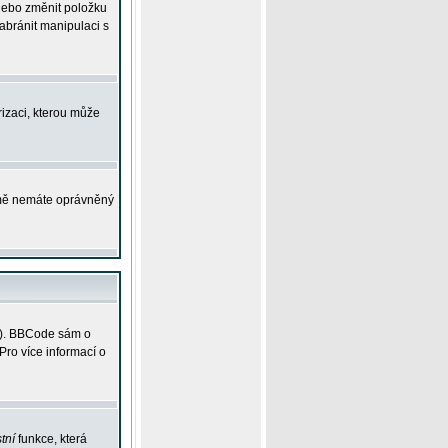
 nebo změnit položku
abránit manipulaci s
rizaci, kterou může
ejmě nemáte oprávněný
ky). BBCode sám o
Pro více informací o
tní
funkce, která