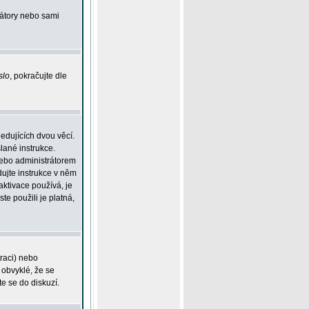
rátory nebo sami
slo
, pokračujte dle
edujících dvou věcí.
lané instrukce.
 nebo administrátorem
dujte instrukce v něm
aktivace používá, je
ste použili je platná,
traci) nebo
 obvyklé, že se
te se do diskuzí.