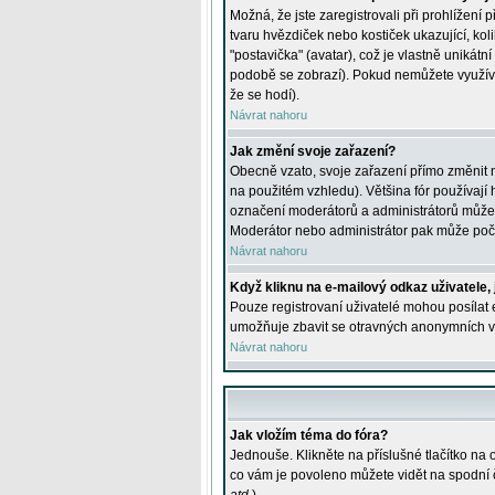
Možná, že jste zaregistrovali při prohlížení
tvaru hvězdiček nebo kostiček ukazující, kol
"postavička" (avatar), což je vlastně unikátn
podobě se zobrazí). Pokud nemůžete využívat 
že se hodí).
Návrat nahoru
Jak změní svoje zařazení?
Obecně vzato, svoje zařazení přímo změnit 
na použitém vzhledu). Většina fór používají h
označení moderátorů a administrátorů může m
Moderátor nebo administrátor pak může počet
Návrat nahoru
Když kliknu na e-mailový odkaz uživatele,
Pouze registrovaní uživatelé mohou posílat e
umožňuje zbavit se otravných anonymních vzk
Návrat nahoru
Jak vložím téma do fóra?
Jednouše. Klikněte na příslušné tlačítko na
co vám je povoleno můžete vidět na spodní 