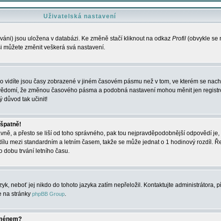
Uživatelská nastavení
váni) jsou uložena v databázi. Ke změně stačí kliknout na odkaz
Profil
(obvykle se n
 si můžete změnit veškerá svá nastavení.
o vidíte jsou časy zobrazené v jiném časovém pásmu než v tom, ve kterém se nacház
 vědomí, že změnou časového pásma a podobná nastavení mohou měnit jen registro
ý důvod tak učinit!
 špatně!
rávně, a přesto se liší od toho správného, pak tou nejpravděpodobnější odpovědí je, 
dílu mezi standardním a letním časem, takže se může jednat o 1 hodinový rozdíl. 
dobu trvání letního času.
yk, neboť jej nikdo do tohoto jazyka zatím nepřeložil. Kontaktujte administrátora, p
te na stránky
.
phpBB Group
jménem?