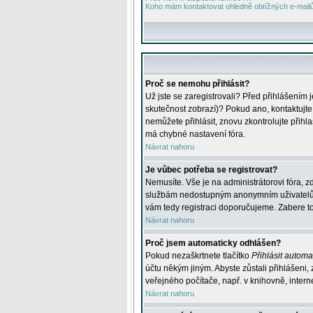
Koho mám kontaktovat ohledně obtížných e-mailů 
Proč se nemohu přihlásit?
Už jste se zaregistrovali? Před přihlášením 
skutečnost zobrazí)? Pokud ano, kontaktujte a
nemůžete přihlásit, znovu zkontrolujte přih
má chybné nastavení fóra.
Návrat nahoru
Je vůbec potřeba se registrovat?
Nemusíte. Vše je na administrátorovi fóra, z
službám nedostupným anonymním uživatelům, j
vám tedy registraci doporučujeme. Zabere to 
Návrat nahoru
Proč jsem automaticky odhlášen?
Pokud nezaškrtnete tlačítko
Přihlásit automat
účtu někým jiným. Abyste zůstali přihlášeni,
veřejného počítače, např. v knihovně, intern
Návrat nahoru