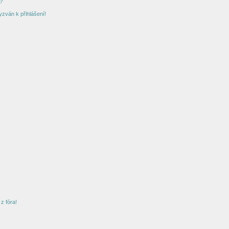
?
yzván k přihlášení!
z fóra!