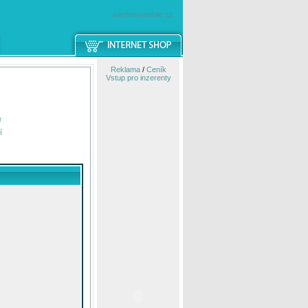
windowsmobile.cz
Reklama
/
Ceník
Vstup pro inzerenty
e
í