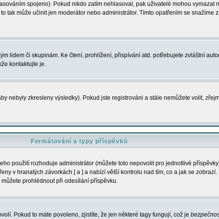
s hlasováním spojeno). Pokud nikdo zatím nehlasoval, pak uživatelé mohou vymazat
y to tak může učinit jen moderátor nebo administrátor. Tímto opatřením se snažíme z
m lidem či skupinám. Ke čtení, prohlížení, přispívání atd. potřebujete zvláštní auto
že kontaktujte je.
aby nebyly zkresleny výsledky). Pokud jste registrováni a stále nemůžete volit, zř
Formátování a typy příspěvků
ho použití rozhoduje administrátor (můžete toto nepovolit pro jednotlivé příspěv
y v hranatých závorkách [ a ] a nabízí větší kontrolu nad tím, co a jak se zobrazí. 
 můžete prohlédnout při odesílání příspěvku.
volí. Pokud to máte povoleno, zjistíte, že jen některé tagy fungují, což je
bezpečnos