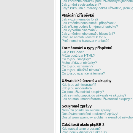
Jak zobrazím obrázek pod uživatelským jménem
Jak změní svoje zařazení?
Když kliknu na e-mailový odkaz uživatele, jsem v
Vkládání příspěvků
Jak vložím téma do fóra?
Jak změním nebo smažu příspěvek?
Jak přidám podpis k mému příspěvku?
Jak vytvořím hlasování?
Jak změním nebo smažu hlasování?
Proč se nemohu dostat k fóru?
Proč nemohu hlasovat v anketě?
Formátování a typy příspěvků
Co je BBCode?
Můžu používat HTML?
Co to jsou smajlíky?
Mohu přidávat obrázky?
Co to jsou oznámení?
Co to jsou důležitá témata?
Co to jsou uzamčená témata?
Uživatelské úrovně a skupiny
Kdo jsou administrátoři?
Kdo jsou moderátoři?
Co jsou uživatelské skupiny?
Jak se mohu zapojit do uživatelské skupiny?
Jak se stanu moderátorem uživatelské skupiny?
Soukromé zprávy
Nemůžu posílat soukromé zprávy!
Dostávám nechtěné soukromé zprávy!
Dostal jsem spamový a obtížný e-mail od někoho 
Záležitosti okolo phpBB 2
Kdo napsal tento program?
Proč není k dispozici funkce X?