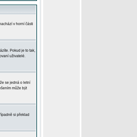
achází v horní části
íte. Pokud je to tak,
vaní uživatelé.
že se jedná o letní
Řešením může být
řípadně si překlad