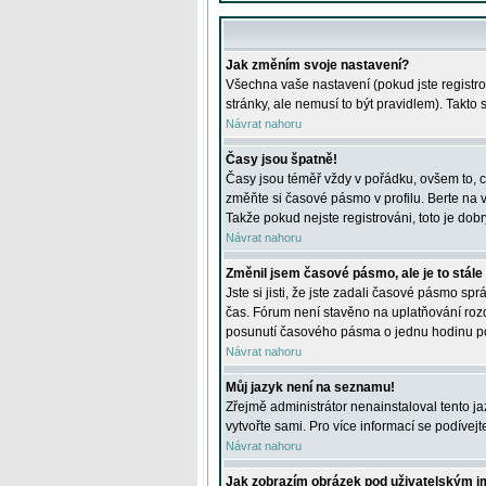
Jak změním svoje nastavení?
Všechna vaše nastavení (pokud jste registro
stránky, ale nemusí to být pravidlem). Takto
Návrat nahoru
Časy jsou špatně!
Časy jsou téměř vždy v pořádku, ovšem to, c
změňte si časové pásmo v profilu. Berte na
Takže pokud nejste registrováni, toto je dobr
Návrat nahoru
Změnil jsem časové pásmo, ale je to stále
Jste si jisti, že jste zadali časové pásmo sp
čas. Fórum není stavěno na uplatňování roz
posunutí časového pásma o jednu hodinu po 
Návrat nahoru
Můj jazyk není na seznamu!
Zřejmě administrátor nenainstaloval tento jaz
vytvořte sami. Pro více informací se podívej
Návrat nahoru
Jak zobrazím obrázek pod uživatelským 