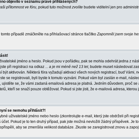
éno objevilo v seznamu právě přihlášených?
vaši přítomnost ve fóru
, pokud tuto možnost
zvolíte
budete viditelní jen pro administ
tomto případě zmáčkněte na přihlašovací stránce tlačítko
Zapomněl jsem svoje he
ásit!
živatelské jméno a heslo. Pokud jsou v pořádku, pak se mohla odehrát jedna z násl
ste při registraci na odkaz
... a je mi méně než 13 let
, budete muset následovat zas
í být aktivován. Některá fóra vyžadují aktivaci všech nových registrací, buď Vámi,
jste se registrovali, byli byste k tomuto vyzváni. Pokud vám byl zaslán e-mail, násle
, ujistěte se, že vámi zadaná emailová adresa je platná. Jedním důvodem, proč se 
elů, kteří se snaží pouze obtěžovat. Pokud si jste jisti, že e-mailová adresa, kterou j
nyní se nemohu přihlásit?!
né uživatelské jméno nebo heslo (zkontrolujte e-mail, který jste obdrželi při regis
čet. Pokud je to ten druhý případ, pak jste možná nevložili žádný příspěvek. Je to
nepřispěli, aby se zmenšila velikost databáze. Zkuste se zaregistrovat znovu a zapoj