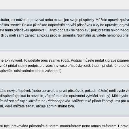
trátor, tak můžete upravovat nebo mazat jen svoje příspěvky. Můžete upravit zpráv
lačítko
upravit
. Pokud již někdo odpověděl na váš příspěvek a vy ho upravíte, objev
t jste tento příspěvek upravovali. Tento dodatek se neobjeví, pokud zatím nikdo ne
k (ti by měli sami zanechat vzkaz proč jej změnili). Normální uživatelé nemohou př
nějaký vytvořit. To uděláte přes stránku
Profil
. Podpis můžete přidat k právě psané
vněž přidat stejný podpis pro všechny vaše příspěvky zaškrtnutím příslušného políč
spěvkům odstraněním tohoto zaškrtnutí).
dáte nový příspěvek (nebo upravujete první příspěvek, pokud můžete) měli byste vid
íspěvků (pokud to nevidíte, zřejmě nemáte oprávnění vytvářet ankety). Měli byste
ím název otázky a klikněte na
Přidat odpověď
. Můžete také přidat časový limit pro 
které můžete zadat, určuje administrátor fóra.
ohou být upravována původním autorem, moderátorem nebo administrátorem. Úpravu 