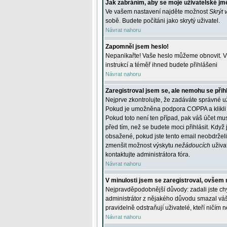
Jak zabráním, aby se moje uživatelské jm
Ve vašem nastavení najděte možnost
Skrýt 
sobě. Budete počítáni jako skrytý uživatel.
Návrat nahoru
Zapomněl jsem heslo!
Nepanikařte! Vaše heslo můžeme obnovit. V 
instrukcí a téměř ihned budete přihlášeni
Návrat nahoru
Zaregistroval jsem se, ale nemohu se přihl
Nejprve zkontrolujte, že zadáváte správné u
Pokud je umožněna podpora COPPA a klikli j
Pokud toto není ten případ, pak váš účet mus
před tím, než se budete moci přihlásit. Když 
obsažené, pokud jste tento email neobdrželi
zmenšit možnost výskytu
nežádoucích
uživat
kontaktujte administrátora fóra.
Návrat nahoru
V minulosti jsem se zaregistroval, ovšem 
Nejpravděpodobnější důvody: zadali jste chyb
administrátor z nějakého důvodu smazal váš ú
pravidelně odstraňují uživatelé, kteří ničím 
Návrat nahoru