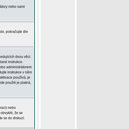
rátory nebo sami
slo
, pokračujte dle
edujících dvou věcí.
lané instrukce.
 nebo administrátorem
dujte instrukce v něm
aktivace používá, je
ste použili je platná,
traci) nebo
 obvyklé, že se
te se do diskuzí.