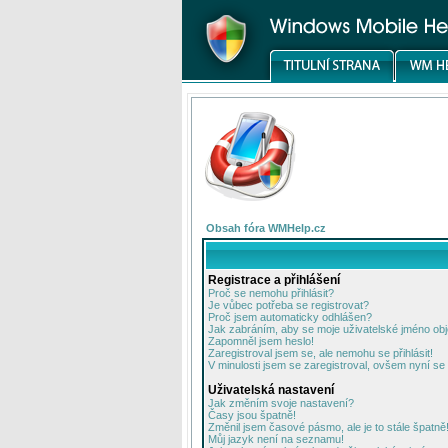
Obsah fóra WMHelp.cz
Registrace a přihlášení
Proč se nemohu přihlásit?
Je vůbec potřeba se registrovat?
Proč jsem automaticky odhlášen?
Jak zabráním, aby se moje uživatelské jméno ob
Zapomněl jsem heslo!
Zaregistroval jsem se, ale nemohu se přihlásit!
V minulosti jsem se zaregistroval, ovšem nyní se 
Uživatelská nastavení
Jak změním svoje nastavení?
Časy jsou špatně!
Změnil jsem časové pásmo, ale je to stále špatně
Můj jazyk není na seznamu!