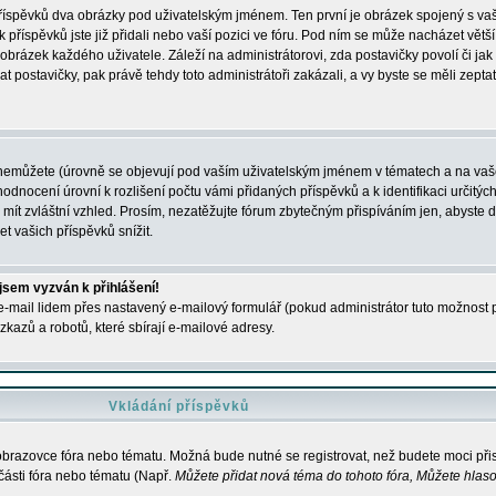
 příspěvků dva obrázky pod uživatelským jménem. Ten první je obrázek spojený s vaš
ik příspěvků jste již přidali nebo vaší pozici ve fóru. Pod ním se může nacházet vět
í obrázek každého uživatele. Záleží na administrátorovi, zda postavičky povolí či jak 
postavičky, pak právě tehdy toto administrátoři zakázali, a vy byste se měli zepta
nemůžete (úrovně se objevují pod vaším uživatelským jménem v tématech a na vaše
odnocení úrovní k rozlišení počtu vámi přidaných příspěvků a k identifikaci určitých
ít zvláštní vzhled. Prosím, nezatěžujte fórum zbytečným přispíváním jen, abyste d
 vašich příspěvků snížit.
 jsem vyzván k přihlášení!
-mail lidem přes nastavený e-mailový formulář (pokud administrátor tuto možnost po
azů a robotů, které sbírají e-mailové adresy.
Vkládání příspěvků
 obrazovce fóra nebo tématu. Možná bude nutné se registrovat, než budete moci přis
části fóra nebo tématu (Např.
Můžete přidat nová téma do tohoto fóra, Můžete hlasov