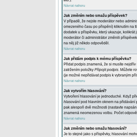
atd.
).
Návrat nahoru
Jak změním nebo smažu příspěvek?
V případě, že nejste moderátor nebo adminis
omezeného času po přispění) kliknutím na t
dodatek u příspěvku, který ukazuje, kolikrá
moderátor či administrátor změnili příspěve
na něj již někdo odpověděl.
Návrat nahoru
Jak přidám podpis k mému příspěvku?
Přidat podpis znamená, že si musíte nejdřív 
zatržením položky
Připojit podpis
. Můžete ro
(je možné nepřidávat podpis k vybraným pří
Návrat nahoru
Jak vytvořím hlasování?
Vytvoření hlasování je jednoduché. Když při
hlasování
pod hlavním oknem na přidávání př
pak alespoň dvě možnosti (nastavte napsán
znamená neomezenou volbu. Počet odpovědí, 
Návrat nahoru
Jak změním nebo smažu hlasování?
Je to stejné jako s příspěvky, hlasování m