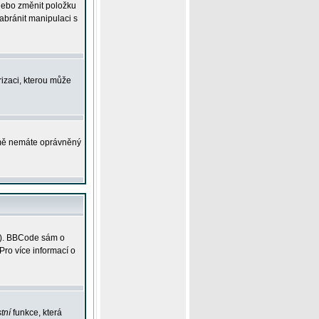
 nebo změnit položku
abránit manipulaci s
rizaci, kterou může
ejmě nemáte oprávněný
ky). BBCode sám o
Pro více informací o
tní
funkce, která