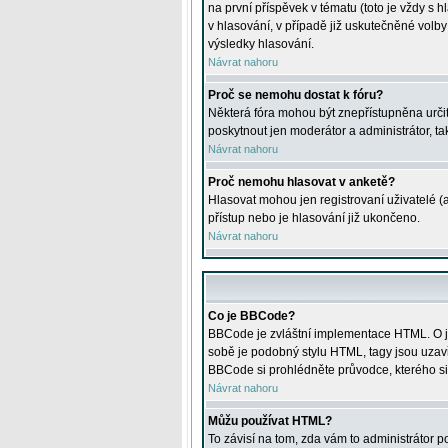
na první příspěvek v tématu (toto je vždy 
v hlasování, v případě již uskutečněné volb
výsledky hlasování.
Návrat nahoru
Proč se nemohu dostat k fóru?
Některá fóra mohou být znepřístupněna určitý
poskytnout jen moderátor a administrátor, tak
Návrat nahoru
Proč nemohu hlasovat v anketě?
Hlasovat mohou jen registrovaní uživatelé (
přístup nebo je hlasování již ukončeno.
Návrat nahoru
Co je BBCode?
BBCode je zvláštní implementace HTML. O je
sobě je podobný stylu HTML, tagy jsou uzavřen
BBCode si prohlédněte průvodce, kterého si
Návrat nahoru
Můžu používat HTML?
To závisí na tom, zda vám to administrátor po