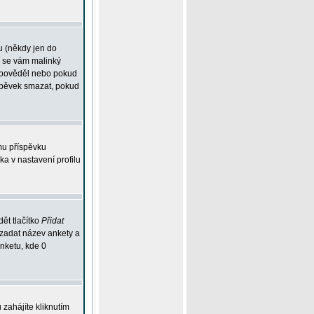
u (někdy jen do
í se vám malinký
odpověděl nebo pokud
íspěvek smazat, pokud
mu příspěvku
ka v nastavení profilu
ět tlačítko
Přidat
 zadat název ankety a
anketu, kde 0
zahájíte kliknutím