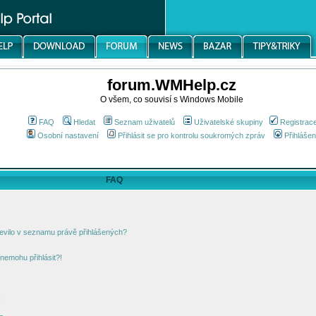
forum.WMHelp.cz
O všem, co souvisí s Windows Mobile
FAQ
Hledat
Seznam uživatelů
Uživatelské skupiny
Registrac
Osobní nastavení
Přihlásit se pro kontrolu soukromých zpráv
Přihlášen
FAQ
jevilo v seznamu právě přihlášených?
nemohu přihlásit?!
!