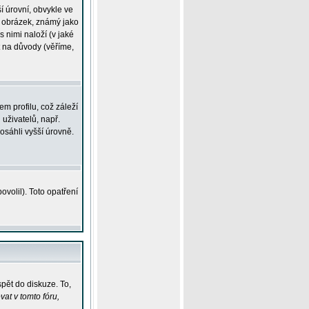
í úrovní, obvykle ve
ší obrázek, známý jako
s nimi naloží (v jaké
t na důvody (věříme,
m profilu, což záleží
 uživatelů, např.
osáhli vyšší úrovně.
volil). Toto opatření
pět do diskuze. To,
at v tomto fóru,