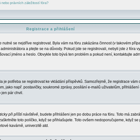
nebo právních záležitostí fóra?
Registrace a přihlášení
je nutné se nejdříve registrovat. Byla vám na fóru zakázána činnost (v takovém příp
dministrátora a ptejte se na důvody. Pokud jste se registrovali, nebyli jste z fóra v
lašovací jméno a heslo. Obvykle toto bývá ten problém a pokud není, kontaktujte ad
da je potřeba se registrovat ke vkládání příspěvků. Samozřejmě, že registrace vám d
ako např. postavičky, soukromé zprávy, posílání e-mailů uživatelům, přihlášení d
jen pár chvil.
icky při příští návštěvě
, budete přihlášeni jen po dobu práce na fóru. Toto má zabrá
 zaškrtněte toto políčko, když se přihlašujete. Toto ovšem nedoporučujeme, když se 
etové kavárně, univerzitě atd.