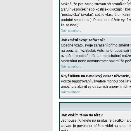
Možná, že jste zaregistrovali při prohlížení
tvaru hvězdiček nebo kostiček ukazující, kol
"postavička" (avatar), což je vlastně unikátn
podobě se zobrazí). Pokud nemůžete využívat 
že se hodí).
Návrat nahoru
Jak změní svoje zařazení?
Obecně vzato, svoje zařazení přímo změnit 
na použitém vzhledu). Většina fór používají h
označení moderátorů a administrátorů může m
Moderátor nebo administrátor pak může počet
Návrat nahoru
Když kliknu na e-mailový odkaz uživatele,
Pouze registrovaní uživatelé mohou posílat e
umožňuje zbavit se otravných anonymních vzk
Návrat nahoru
Jak vložím téma do fóra?
Jednouše. Klikněte na příslušné tlačítko na
co vám je povoleno můžete vidět na spodní 