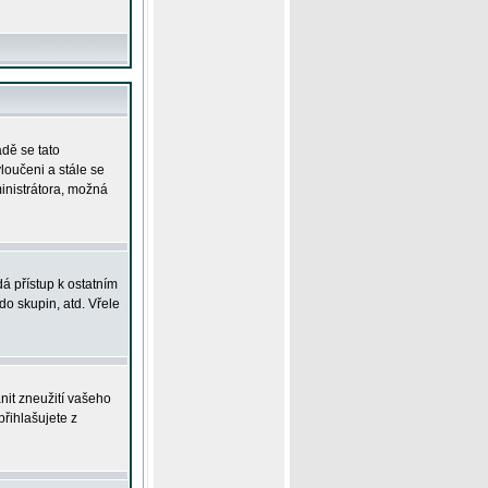
adě se tato
yloučeni a stále se
ministrátora, možná
á přístup k ostatním
o skupin, atd. Vřele
nit zneužití vašeho
přihlašujete z