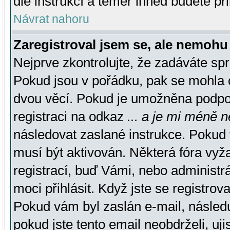
dle instrukcí a téměř ihned budete př
Návrat nahoru
Zaregistroval jsem se, ale nemohu 
Nejprve zkontrolujte, že zadáváte sp
Pokud jsou v pořádku, pak se mohla o
dvou věcí. Pokud je umožněna podpora
registraci na odkaz
... a je mi méně n
následovat zaslané instrukce. Pokud t
musí být aktivován. Některá fóra vyž
registrací, buď Vámi, nebo administr
moci přihlásit. Když jste se registrova
Pokud vám byl zaslán e-mail, násled
pokud jste tento email neobdrželi, uj