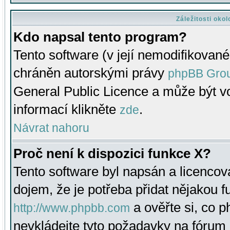
Záležitosti oko
Kdo napsal tento program?
Tento software (v její nemodifikované
chráněn autorskými právy
phpBB Gro
General Public Licence a může být vo
informací klikněte
.
zde
Návrat nahoru
Proč není k dispozici funkce X?
Tento software byl napsán a licenco
dojem, že je potřeba přidat nějakou f
a ověřte si, co 
http://www.phpbb.com
nevkládejte tyto požadavky na fóru