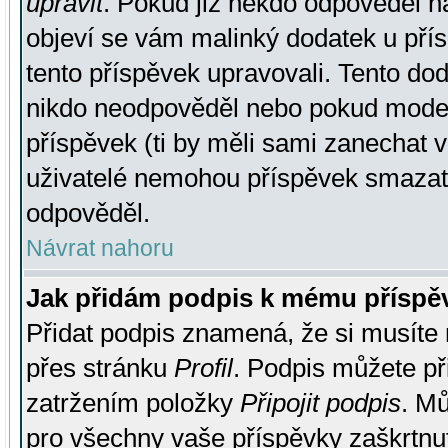
upravit
. Pokud již někdo odpověděl na
objeví se vám malinký dodatek u přísp
tento příspěvek upravovali. Tento do
nikdo neodpověděl nebo pokud moderá
příspěvek (ti by měli sami zanechat v
uživatelé nemohou příspěvek smazat,
odpověděl.
Návrat nahoru
Jak přidám podpis k mému příspě
Přidat podpis znamená, že si musíte n
přes stránku
Profil
. Podpis můžete p
zatržením položky
Připojit podpis
. Mů
pro všechny vaše příspěvky zaškrtnut