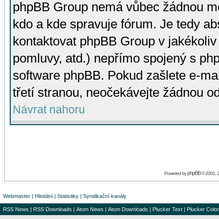
phpBB Group nemá vůbec žádnou moc 
kdo a kde spravuje fórum. Je tedy a
kontaktovat phpBB Group v jakékoliv p
pomluvy, atd.) nepřímo spojený s p
software phpBB. Pokud zašlete e-mai
třetí stranou, neočekávejte žádnou o
Návrat nahoru
phpBB
Powered by
© 2001, 
Webmaster
|
Hledání
|
Statistiky
|
Syndikační kanály
RSS News
|
RSS Downloads
|
Atom News
|
Atom Downloads
|
Plucker Text
|
Plucker Color