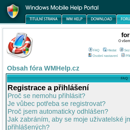
fo
O všem
FAQ
Hledat
Sez
Osobní nastavení
Při
Obsah fóra WMHelp.cz
FAQ
Registrace a přihlášení
Proč se nemohu přihlásit?
Je vůbec potřeba se registrovat?
Proč jsem automaticky odhlášen?
Jak zabráním, aby se moje uživatelské 
přihlášených?