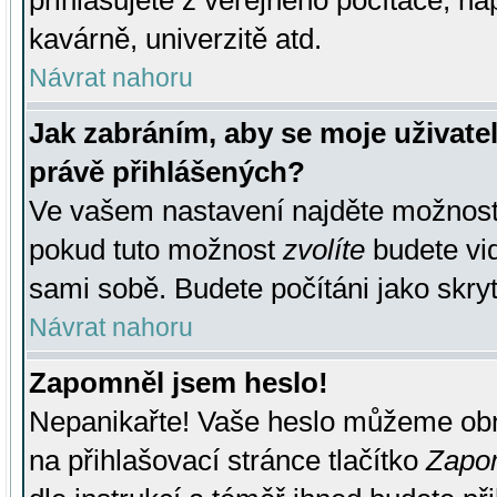
přihlašujete z veřejného počítače, na
kavárně, univerzitě atd.
Návrat nahoru
Jak zabráním, aby se moje uživate
právě přihlášených?
Ve vašem nastavení najděte možnos
pokud tuto možnost
zvolíte
budete vid
sami sobě. Budete počítáni jako skryt
Návrat nahoru
Zapomněl jsem heslo!
Nepanikařte! Vaše heslo můžeme obn
na přihlašovací stránce tlačítko
Zapom