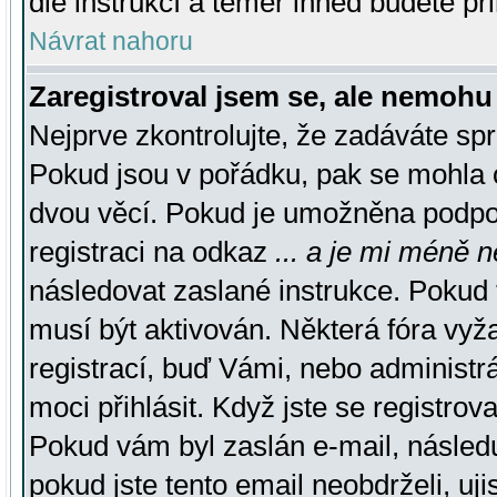
dle instrukcí a téměř ihned budete př
Návrat nahoru
Zaregistroval jsem se, ale nemohu 
Nejprve zkontrolujte, že zadáváte sp
Pokud jsou v pořádku, pak se mohla o
dvou věcí. Pokud je umožněna podpora
registraci na odkaz
... a je mi méně n
následovat zaslané instrukce. Pokud t
musí být aktivován. Některá fóra vyž
registrací, buď Vámi, nebo administr
moci přihlásit. Když jste se registrova
Pokud vám byl zaslán e-mail, násled
pokud jste tento email neobdrželi, uj