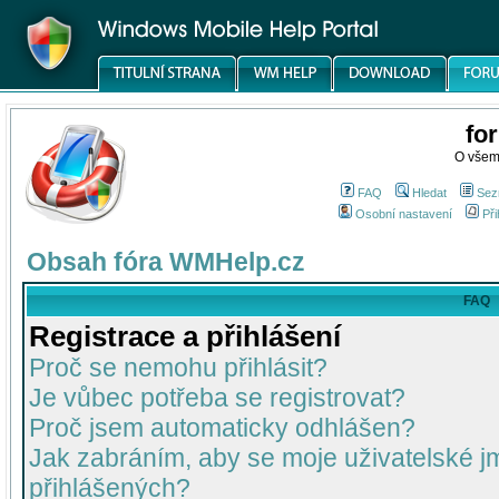
fo
O všem
FAQ
Hledat
Sez
Osobní nastavení
Při
Obsah fóra WMHelp.cz
FAQ
Registrace a přihlášení
Proč se nemohu přihlásit?
Je vůbec potřeba se registrovat?
Proč jsem automaticky odhlášen?
Jak zabráním, aby se moje uživatelské 
přihlášených?