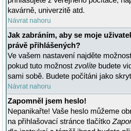
přihlašujete z veřejného počítače, na
kavárně, univerzitě atd.
Návrat nahoru
Jak zabráním, aby se moje uživate
právě přihlášených?
Ve vašem nastavení najděte možnos
pokud tuto možnost
zvolíte
budete vid
sami sobě. Budete počítáni jako skryt
Návrat nahoru
Zapomněl jsem heslo!
Nepanikařte! Vaše heslo můžeme obn
na přihlašovací stránce tlačítko
Zapom