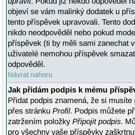
upravit
. Pokud již někdo odpověděl na
objeví se vám malinký dodatek u přísp
tento příspěvek upravovali. Tento do
nikdo neodpověděl nebo pokud moderá
příspěvek (ti by měli sami zanechat v
uživatelé nemohou příspěvek smazat,
odpověděl.
Návrat nahoru
Jak přidám podpis k mému příspě
Přidat podpis znamená, že si musíte n
přes stránku
Profil
. Podpis můžete p
zatržením položky
Připojit podpis
. Mů
pro všechny vaše příspěvky zaškrtnut