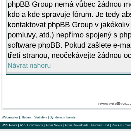
phpBB Group nemá vůbec žádnou moc 
kdo a kde spravuje fórum. Je tedy a
kontaktovat phpBB Group v jakékoliv p
pomluvy, atd.) nepřímo spojený s p
software phpBB. Pokud zašlete e-mai
třetí stranou, neočekávejte žádnou o
Návrat nahoru
phpBB
Powered by
© 2001, 
Webmaster
|
Hledání
|
Statistiky
|
Syndikační kanály
RSS News
|
RSS Downloads
|
Atom News
|
Atom Downloads
|
Plucker Text
|
Plucker Color