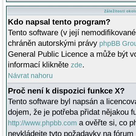
Záležitosti oko
Kdo napsal tento program?
Tento software (v její nemodifikované
chráněn autorskými právy
phpBB Gro
General Public Licence a může být vo
informací klikněte
.
zde
Návrat nahoru
Proč není k dispozici funkce X?
Tento software byl napsán a licenco
dojem, že je potřeba přidat nějakou f
a ověřte si, co 
http://www.phpbb.com
nevkládejte tyto požadavky na fóru