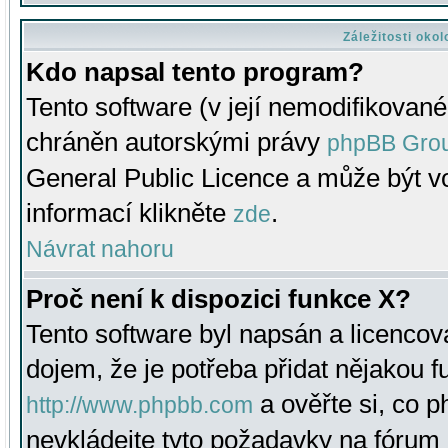
Záležitosti oko
Kdo napsal tento program?
Tento software (v její nemodifikované
chráněn autorskými právy
phpBB Gro
General Public Licence a může být vo
informací klikněte
.
zde
Návrat nahoru
Proč není k dispozici funkce X?
Tento software byl napsán a licenco
dojem, že je potřeba přidat nějakou f
a ověřte si, co 
http://www.phpbb.com
nevkládejte tyto požadavky na fóru