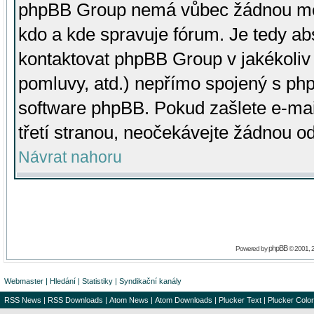
phpBB Group nemá vůbec žádnou moc 
kdo a kde spravuje fórum. Je tedy a
kontaktovat phpBB Group v jakékoliv p
pomluvy, atd.) nepřímo spojený s p
software phpBB. Pokud zašlete e-mai
třetí stranou, neočekávejte žádnou o
Návrat nahoru
phpBB
Powered by
© 2001, 
Webmaster
|
Hledání
|
Statistiky
|
Syndikační kanály
RSS News
|
RSS Downloads
|
Atom News
|
Atom Downloads
|
Plucker Text
|
Plucker Color