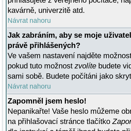
přihlašujete z veřejného počítače, na
kavárně, univerzitě atd.
Návrat nahoru
Jak zabráním, aby se moje uživate
právě přihlášených?
Ve vašem nastavení najděte možnos
pokud tuto možnost
zvolíte
budete vid
sami sobě. Budete počítáni jako skryt
Návrat nahoru
Zapomněl jsem heslo!
Nepanikařte! Vaše heslo můžeme obn
na přihlašovací stránce tlačítko
Zapom