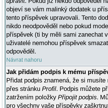
upravit
. Pokud již někdo odpověděl na
objeví se vám malinký dodatek u přísp
tento příspěvek upravovali. Tento do
nikdo neodpověděl nebo pokud moderá
příspěvek (ti by měli sami zanechat v
uživatelé nemohou příspěvek smazat,
odpověděl.
Návrat nahoru
Jak přidám podpis k mému příspě
Přidat podpis znamená, že si musíte n
přes stránku
Profil
. Podpis můžete p
zatržením položky
Připojit podpis
. Mů
pro všechny vaše příspěvky zaškrtnut