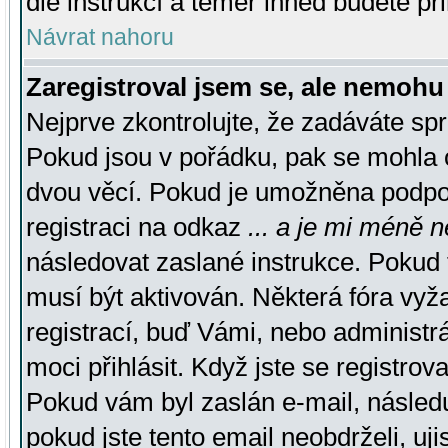
dle instrukcí a téměř ihned budete př
Návrat nahoru
Zaregistroval jsem se, ale nemohu 
Nejprve zkontrolujte, že zadáváte sp
Pokud jsou v pořádku, pak se mohla o
dvou věcí. Pokud je umožněna podpora
registraci na odkaz
... a je mi méně n
následovat zaslané instrukce. Pokud t
musí být aktivován. Některá fóra vyž
registrací, buď Vámi, nebo administr
moci přihlásit. Když jste se registrova
Pokud vám byl zaslán e-mail, násled
pokud jste tento email neobdrželi, uj