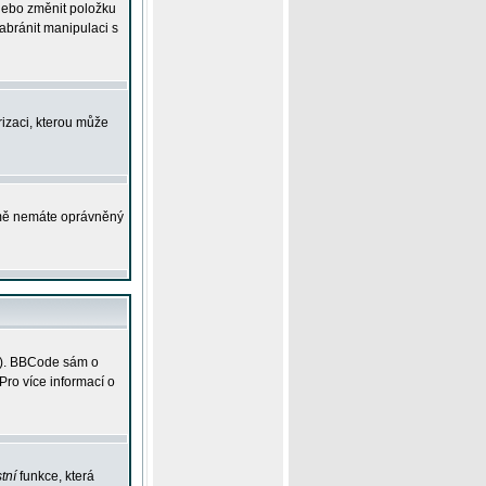
 nebo změnit položku
abránit manipulaci s
rizaci, kterou může
ejmě nemáte oprávněný
ky). BBCode sám o
Pro více informací o
tní
funkce, která