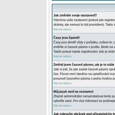
Jak změním svoje nastavení?
Všechna vaše nastavení (pokud jste registro
stránky, ale nemusí to být pravidlem). Takto
Návrat nahoru
Časy jsou špatně!
Časy jsou téměř vždy v pořádku, ovšem to, c
změňte si časové pásmo v profilu. Berte na
Takže pokud nejste registrováni, toto je dobr
Návrat nahoru
Změnil jsem časové pásmo, ale je to stále
Jste si jisti, že jste zadali časové pásmo sp
čas. Fórum není stavěno na uplatňování roz
posunutí časového pásma o jednu hodinu po 
Návrat nahoru
Můj jazyk není na seznamu!
Zřejmě administrátor nenainstaloval tento jaz
vytvořte sami. Pro více informací se podívej
Návrat nahoru
Jak zobrazím obrázek pod uživatelským 