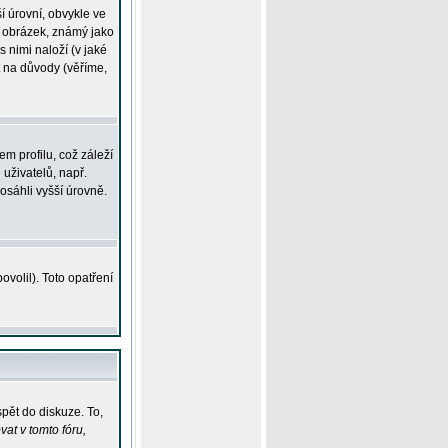
í úrovní, obvykle ve
ší obrázek, známý jako
s nimi naloží (v jaké
t na důvody (věříme,
m profilu, což záleží
 uživatelů, např.
osáhli vyšší úrovně.
volil). Toto opatření
pět do diskuze. To,
at v tomto fóru,