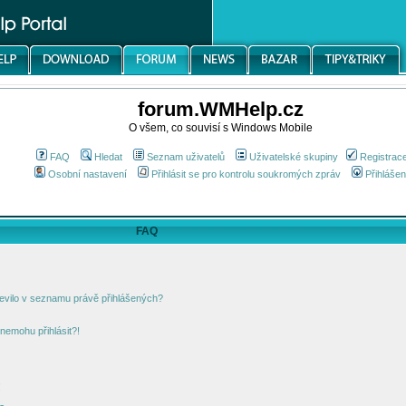
forum.WMHelp.cz
O všem, co souvisí s Windows Mobile
FAQ
Hledat
Seznam uživatelů
Uživatelské skupiny
Registrac
Osobní nastavení
Přihlásit se pro kontrolu soukromých zpráv
Přihlášen
FAQ
jevilo v seznamu právě přihlášených?
nemohu přihlásit?!
!