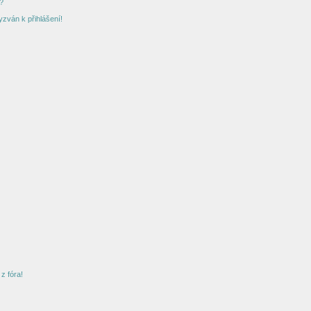
?
yzván k přihlášení!
z fóra!