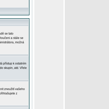
adě se tato
yloučeni a stále se
ministrátora, možná
á přístup k ostatním
o skupin, atd. Vřele
nit zneužití vašeho
přihlašujete z