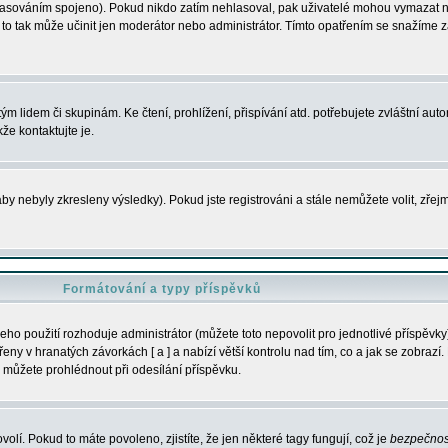
s hlasováním spojeno). Pokud nikdo zatím nehlasoval, pak uživatelé mohou vymazat
y to tak může učinit jen moderátor nebo administrátor. Tímto opatřením se snažíme z
m lidem či skupinám. Ke čtení, prohlížení, přispívání atd. potřebujete zvláštní auto
že kontaktujte je.
aby nebyly zkresleny výsledky). Pokud jste registrováni a stále nemůžete volit, zř
Formátování a typy příspěvků
ho použití rozhoduje administrátor (můžete toto nepovolit pro jednotlivé příspěv
y v hranatých závorkách [ a ] a nabízí větší kontrolu nad tím, co a jak se zobrazí. 
 můžete prohlédnout při odesílání příspěvku.
volí. Pokud to máte povoleno, zjistíte, že jen některé tagy fungují, což je
bezpečnos