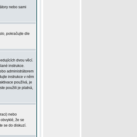
rátory nebo sami
slo
, pokračujte dle
edujících dvou věcí.
lané instrukce.
 nebo administrátorem
dujte instrukce v něm
aktivace používá, je
ste použili je platná,
traci) nebo
 obvyklé, že se
te se do diskuzí.