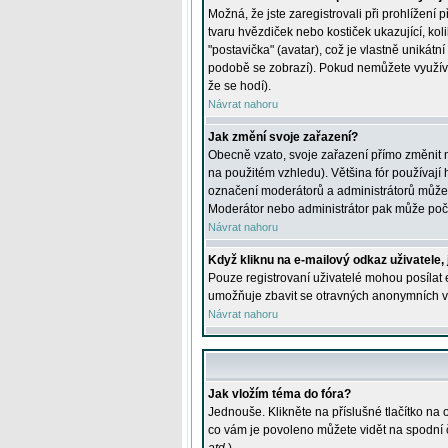
Možná, že jste zaregistrovali při prohlížení
tvaru hvězdiček nebo kostiček ukazující, kol
"postavička" (avatar), což je vlastně unikátn
podobě se zobrazí). Pokud nemůžete využívat 
že se hodí).
Návrat nahoru
Jak změní svoje zařazení?
Obecně vzato, svoje zařazení přímo změnit 
na použitém vzhledu). Většina fór používají h
označení moderátorů a administrátorů může m
Moderátor nebo administrátor pak může počet
Návrat nahoru
Když kliknu na e-mailový odkaz uživatele,
Pouze registrovaní uživatelé mohou posílat e
umožňuje zbavit se otravných anonymních vzk
Návrat nahoru
Jak vložím téma do fóra?
Jednouše. Klikněte na příslušné tlačítko na
co vám je povoleno můžete vidět na spodní 