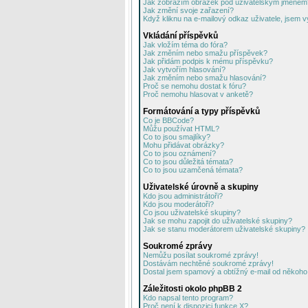
Jak zobrazím obrázek pod uživatelským jménem
Jak změní svoje zařazení?
Když kliknu na e-mailový odkaz uživatele, jsem v
Vkládání příspěvků
Jak vložím téma do fóra?
Jak změním nebo smažu příspěvek?
Jak přidám podpis k mému příspěvku?
Jak vytvořím hlasování?
Jak změním nebo smažu hlasování?
Proč se nemohu dostat k fóru?
Proč nemohu hlasovat v anketě?
Formátování a typy příspěvků
Co je BBCode?
Můžu používat HTML?
Co to jsou smajlíky?
Mohu přidávat obrázky?
Co to jsou oznámení?
Co to jsou důležitá témata?
Co to jsou uzamčená témata?
Uživatelské úrovně a skupiny
Kdo jsou administrátoři?
Kdo jsou moderátoři?
Co jsou uživatelské skupiny?
Jak se mohu zapojit do uživatelské skupiny?
Jak se stanu moderátorem uživatelské skupiny?
Soukromé zprávy
Nemůžu posílat soukromé zprávy!
Dostávám nechtěné soukromé zprávy!
Dostal jsem spamový a obtížný e-mail od někoho 
Záležitosti okolo phpBB 2
Kdo napsal tento program?
Proč není k dispozici funkce X?