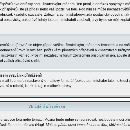
 příspěvků dva obrázky pod uživatelským jménem. Ten první je obrázek spojený s vaš
ik příspěvků jste již přidali nebo vaší pozici ve fóru. Pod ním se může nacházet vět
í obrázek každého uživatele. Záleží na administrátorovi, zda postavičky povolí či jak 
postavičky, pak právě tehdy toto administrátoři zakázali, a vy byste se měli zepta
nemůžete (úrovně se objevují pod vaším uživatelským jménem v tématech a na vaše
odnocení úrovní k rozlišení počtu vámi přidaných příspěvků a k identifikaci určitých
ít zvláštní vzhled. Prosím, nezatěžujte fórum zbytečným přispíváním jen, abyste d
 vašich příspěvků snížit.
 jsem vyzván k přihlášení!
-mail lidem přes nastavený e-mailový formulář (pokud administrátor tuto možnost po
azů a robotů, které sbírají e-mailové adresy.
Vkládání příspěvků
 obrazovce fóra nebo tématu. Možná bude nutné se registrovat, než budete moci přis
části fóra nebo tématu (Např.
Můžete přidat nová téma do tohoto fóra, Můžete hlasov