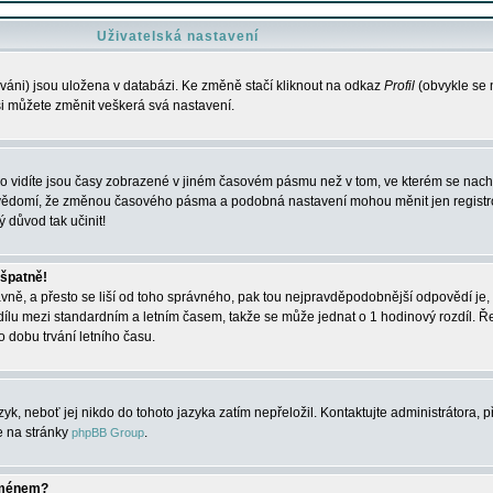
Uživatelská nastavení
váni) jsou uložena v databázi. Ke změně stačí kliknout na odkaz
Profil
(obvykle se n
 si můžete změnit veškerá svá nastavení.
o vidíte jsou časy zobrazené v jiném časovém pásmu než v tom, ve kterém se nacház
 vědomí, že změnou časového pásma a podobná nastavení mohou měnit jen registro
ý důvod tak učinit!
 špatně!
rávně, a přesto se liší od toho správného, pak tou nejpravděpodobnější odpovědí je, 
dílu mezi standardním a letním časem, takže se může jednat o 1 hodinový rozdíl. 
dobu trvání letního času.
yk, neboť jej nikdo do tohoto jazyka zatím nepřeložil. Kontaktujte administrátora, p
te na stránky
.
phpBB Group
jménem?