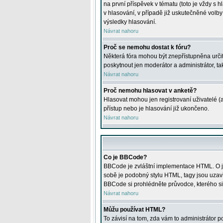
na první příspěvek v tématu (toto je vždy 
v hlasování, v případě již uskutečněné volb
výsledky hlasování.
Návrat nahoru
Proč se nemohu dostat k fóru?
Některá fóra mohou být znepřístupněna určitý
poskytnout jen moderátor a administrátor, tak
Návrat nahoru
Proč nemohu hlasovat v anketě?
Hlasovat mohou jen registrovaní uživatelé (
přístup nebo je hlasování již ukončeno.
Návrat nahoru
Co je BBCode?
BBCode je zvláštní implementace HTML. O je
sobě je podobný stylu HTML, tagy jsou uzavřen
BBCode si prohlédněte průvodce, kterého si
Návrat nahoru
Můžu používat HTML?
To závisí na tom, zda vám to administrátor po