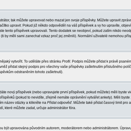
trátor, tak můžete upravovat nebo mazat jen svoje příspěvky. Můžete upravit zpráv
lačítko
upravit
. Pokud již někdo odpověděl na váš příspěvek a vy ho upravíte, objev
t jste tento příspěvek upravovali. Tento dodatek se neobjeví, pokud zatím nikdo ne
k (ti by měli sami zanechat vzkaz proč jej změnili). Normální uživatelé nemohou př
nějaký vytvořit. To uděláte přes stránku
Profil
. Podpis můžete přidat k právě psané
vněž přidat stejný podpis pro všechny vaše příspěvky zaškrtnutím příslušného políč
spěvkům odstraněním tohoto zaškrtnutí).
dáte nový příspěvek (nebo upravujete první příspěvek, pokud můžete) měli byste vid
íspěvků (pokud to nevidíte, zřejmě nemáte oprávnění vytvářet ankety). Měli byste
ím název otázky a klikněte na
Přidat odpověď
. Můžete také přidat časový limit pro 
které můžete zadat, určuje administrátor fóra.
ohou být upravována původním autorem, moderátorem nebo administrátorem. Úpravu 