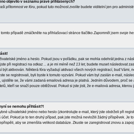
éno objevilo v seznamu právě přihlášených?
vaši přítomnost ve fóru
, pokud tuto možnost
zvolíte
budete viditelní jen pro administ
tomto případě zmáčkněte na přihlašovací stránce tlačítko
Zapomněl jsem svoje he
ásit!
živatelské jméno a heslo. Pokud jsou v pořádku, pak se mohla odehrát jedna z násl
ste při registraci na odkaz
... a je mi méně než 13 let
, budete muset následovat zas
í být aktivován. Některá fóra vyžadují aktivaci všech nových registrací, buď Vámi,
jste se registrovali, byli byste k tomuto vyzváni. Pokud vám byl zaslán e-mail, násle
, ujistěte se, že vámi zadaná emailová adresa je platná. Jedním důvodem, proč se 
elů, kteří se snaží pouze obtěžovat. Pokud si jste jisti, že e-mailová adresa, kterou j
nyní se nemohu přihlásit?!
né uživatelské jméno nebo heslo (zkontrolujte e-mail, který jste obdrželi při regis
čet. Pokud je to ten druhý případ, pak jste možná nevložili žádný příspěvek. Je to
nepřispěli, aby se zmenšila velikost databáze. Zkuste se zaregistrovat znovu a zapoj