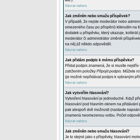
atd.
).
Návrat nahoru
Jak změním nebo smažu příspěvek?
V případě, že nejste moderátor nebo adminis
omezeného času po přispění) kliknutím na t
dodatek u příspěvku, který ukazuje, kolikrá
moderátor či administrátor změnili příspěve
na něj již někdo odpověděl.
Návrat nahoru
Jak přidám podpis k mému příspěvku?
Přidat podpis znamená, že si musíte nejdřív 
zatržením položky
Připojit podpis
. Můžete ro
(je možné nepřidávat podpis k vybraným pří
Návrat nahoru
Jak vytvořím hlasování?
Vytvoření hlasování je jednoduché. Když při
hlasování
pod hlavním oknem na přidávání př
pak alespoň dvě možnosti (nastavte napsán
znamená neomezenou volbu. Počet odpovědí, 
Návrat nahoru
Jak změním nebo smažu hlasování?
Je to stejné jako s příspěvky, hlasování m