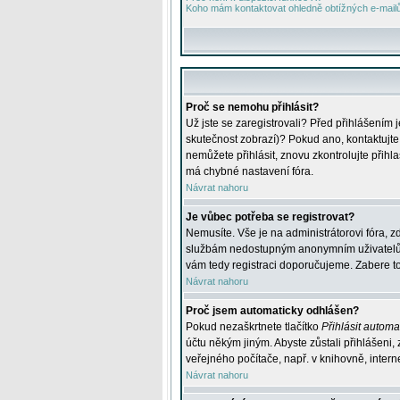
Koho mám kontaktovat ohledně obtížných e-mailů 
Proč se nemohu přihlásit?
Už jste se zaregistrovali? Před přihlášením 
skutečnost zobrazí)? Pokud ano, kontaktujte a
nemůžete přihlásit, znovu zkontrolujte přih
má chybné nastavení fóra.
Návrat nahoru
Je vůbec potřeba se registrovat?
Nemusíte. Vše je na administrátorovi fóra, z
službám nedostupným anonymním uživatelům, j
vám tedy registraci doporučujeme. Zabere to 
Návrat nahoru
Proč jsem automaticky odhlášen?
Pokud nezaškrtnete tlačítko
Přihlásit automat
účtu někým jiným. Abyste zůstali přihlášeni,
veřejného počítače, např. v knihovně, intern
Návrat nahoru