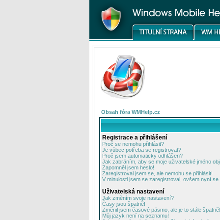
Obsah fóra WMHelp.cz
Registrace a přihlášení
Proč se nemohu přihlásit?
Je vůbec potřeba se registrovat?
Proč jsem automaticky odhlášen?
Jak zabráním, aby se moje uživatelské jméno ob
Zapomněl jsem heslo!
Zaregistroval jsem se, ale nemohu se přihlásit!
V minulosti jsem se zaregistroval, ovšem nyní se 
Uživatelská nastavení
Jak změním svoje nastavení?
Časy jsou špatně!
Změnil jsem časové pásmo, ale je to stále špatně
Můj jazyk není na seznamu!