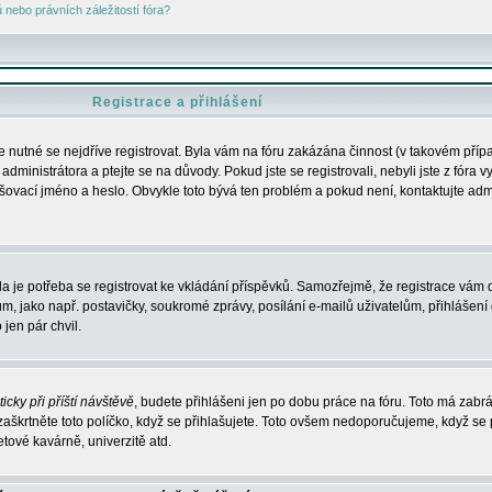
nebo právních záležitostí fóra?
Registrace a přihlášení
je nutné se nejdříve registrovat. Byla vám na fóru zakázána činnost (v takovém příp
dministrátora a ptejte se na důvody. Pokud jste se registrovali, nebyli jste z fóra v
lašovací jméno a heslo. Obvykle toto bývá ten problém a pokud není, kontaktujte ad
da je potřeba se registrovat ke vkládání příspěvků. Samozřejmě, že registrace vám d
ako např. postavičky, soukromé zprávy, posílání e-mailů uživatelům, přihlášení d
jen pár chvil.
icky při příští návštěvě
, budete přihlášeni jen po dobu práce na fóru. Toto má zabrá
 zaškrtněte toto políčko, když se přihlašujete. Toto ovšem nedoporučujeme, když se 
etové kavárně, univerzitě atd.