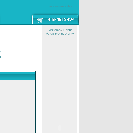
windowsmobile.cz
Reklama
/
Ceník
Vstup pro inzerenty
e
í