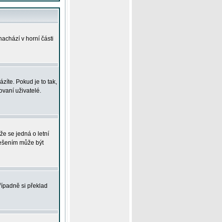
achází v horní části
íte. Pokud je to tak,
vaní uživatelé.
že se jedná o letní
Řešením může být
řípadně si překlad