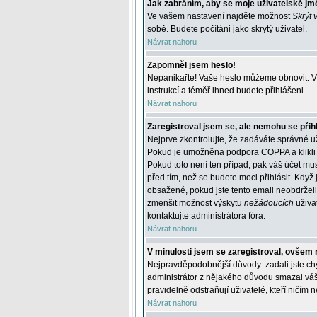
Jak zabráním, aby se moje uživatelské jm
Ve vašem nastavení najděte možnost
Skrýt 
sobě. Budete počítáni jako skrytý uživatel.
Návrat nahoru
Zapomněl jsem heslo!
Nepanikařte! Vaše heslo můžeme obnovit. V 
instrukcí a téměř ihned budete přihlášeni
Návrat nahoru
Zaregistroval jsem se, ale nemohu se přihl
Nejprve zkontrolujte, že zadáváte správné u
Pokud je umožněna podpora COPPA a klikli j
Pokud toto není ten případ, pak váš účet mus
před tím, než se budete moci přihlásit. Když 
obsažené, pokud jste tento email neobdrželi
zmenšit možnost výskytu
nežádoucích
uživat
kontaktujte administrátora fóra.
Návrat nahoru
V minulosti jsem se zaregistroval, ovšem 
Nejpravděpodobnější důvody: zadali jste chyb
administrátor z nějakého důvodu smazal váš ú
pravidelně odstraňují uživatelé, kteří ničím 
Návrat nahoru