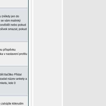
u (někdy jen do
í se vám malinký
odpověděl nebo pokud
íspěvek smazat, pokud
mu příspěvku
ka v nastavení profilu
ět tlačítko
Přidat
 zadat název ankety a
anketu, kde 0
zahájíte kliknutím