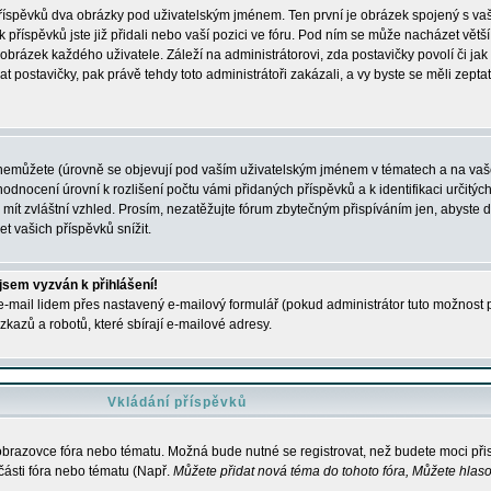
 příspěvků dva obrázky pod uživatelským jménem. Ten první je obrázek spojený s vaš
ik příspěvků jste již přidali nebo vaší pozici ve fóru. Pod ním se může nacházet vět
í obrázek každého uživatele. Záleží na administrátorovi, zda postavičky povolí či jak 
postavičky, pak právě tehdy toto administrátoři zakázali, a vy byste se měli zepta
nemůžete (úrovně se objevují pod vaším uživatelským jménem v tématech a na vaše
odnocení úrovní k rozlišení počtu vámi přidaných příspěvků a k identifikaci určitých
ít zvláštní vzhled. Prosím, nezatěžujte fórum zbytečným přispíváním jen, abyste d
 vašich příspěvků snížit.
 jsem vyzván k přihlášení!
-mail lidem přes nastavený e-mailový formulář (pokud administrátor tuto možnost po
azů a robotů, které sbírají e-mailové adresy.
Vkládání příspěvků
 obrazovce fóra nebo tématu. Možná bude nutné se registrovat, než budete moci přis
části fóra nebo tématu (Např.
Můžete přidat nová téma do tohoto fóra, Můžete hlasov