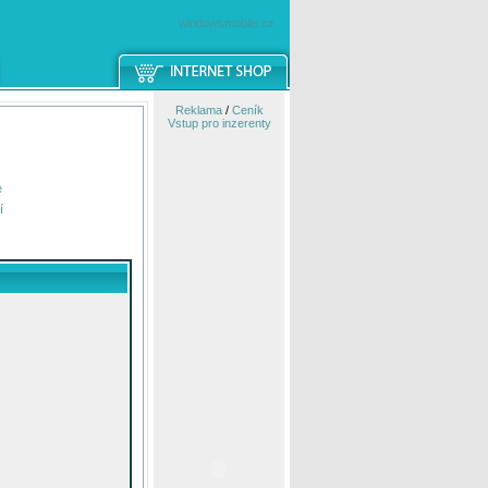
windowsmobile.cz
Reklama
/
Ceník
Vstup pro inzerenty
e
í