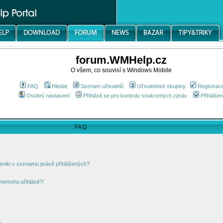
forum.WMHelp.cz
O všem, co souvisí s Windows Mobile
FAQ
Hledat
Seznam uživatelů
Uživatelské skupiny
Registrac
Osobní nastavení
Přihlásit se pro kontrolu soukromých zpráv
Přihlášen
FAQ
jevilo v seznamu právě přihlášených?
nemohu přihlásit?!
!