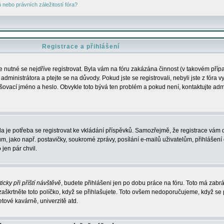
nebo právních záležitostí fóra?
Registrace a přihlášení
je nutné se nejdříve registrovat. Byla vám na fóru zakázána činnost (v takovém příp
dministrátora a ptejte se na důvody. Pokud jste se registrovali, nebyli jste z fóra v
lašovací jméno a heslo. Obvykle toto bývá ten problém a pokud není, kontaktujte ad
da je potřeba se registrovat ke vkládání příspěvků. Samozřejmě, že registrace vám d
ako např. postavičky, soukromé zprávy, posílání e-mailů uživatelům, přihlášení d
jen pár chvil.
icky při příští návštěvě
, budete přihlášeni jen po dobu práce na fóru. Toto má zabrá
 zaškrtněte toto políčko, když se přihlašujete. Toto ovšem nedoporučujeme, když se 
etové kavárně, univerzitě atd.