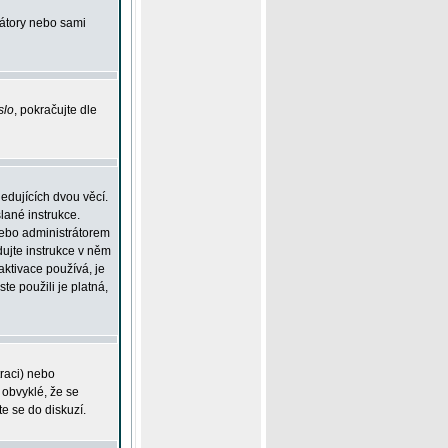
rátory nebo sami
slo
, pokračujte dle
edujících dvou věcí.
lané instrukce.
 nebo administrátorem
dujte instrukce v něm
aktivace používá, je
ste použili je platná,
traci) nebo
 obvyklé, že se
te se do diskuzí.