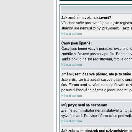
Jak změním svoje nastavení?
Všechna vaše nastavení (pokud jste registro
stránky, ale nemusí to být pravidlem). Takto
Návrat nahoru
Časy jsou špatně!
Časy jsou téměř vždy v pořádku, ovšem to, c
změňte si časové pásmo v profilu. Berte na
Takže pokud nejste registrováni, toto je dobr
Návrat nahoru
Změnil jsem časové pásmo, ale je to stále
Jste si jisti, že jste zadali časové pásmo sp
čas. Fórum není stavěno na uplatňování roz
posunutí časového pásma o jednu hodinu po 
Návrat nahoru
Můj jazyk není na seznamu!
Zřejmě administrátor nenainstaloval tento jaz
vytvořte sami. Pro více informací se podívej
Návrat nahoru
Jak zobrazím obrázek pod uživatelským 