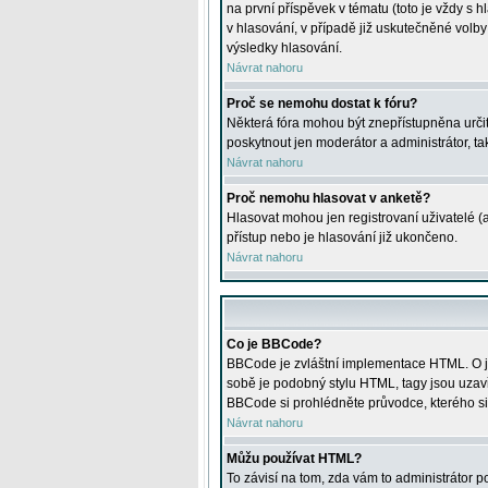
na první příspěvek v tématu (toto je vždy 
v hlasování, v případě již uskutečněné volb
výsledky hlasování.
Návrat nahoru
Proč se nemohu dostat k fóru?
Některá fóra mohou být znepřístupněna určitý
poskytnout jen moderátor a administrátor, tak
Návrat nahoru
Proč nemohu hlasovat v anketě?
Hlasovat mohou jen registrovaní uživatelé (
přístup nebo je hlasování již ukončeno.
Návrat nahoru
Co je BBCode?
BBCode je zvláštní implementace HTML. O je
sobě je podobný stylu HTML, tagy jsou uzavřen
BBCode si prohlédněte průvodce, kterého si
Návrat nahoru
Můžu používat HTML?
To závisí na tom, zda vám to administrátor po