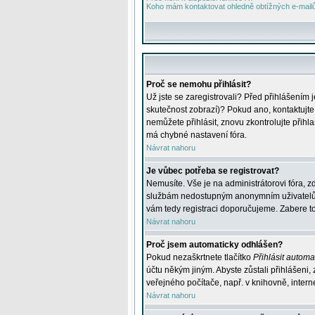
Koho mám kontaktovat ohledně obtížných e-mailů 
Proč se nemohu přihlásit?
Už jste se zaregistrovali? Před přihlášením 
skutečnost zobrazí)? Pokud ano, kontaktujte a
nemůžete přihlásit, znovu zkontrolujte přih
má chybné nastavení fóra.
Návrat nahoru
Je vůbec potřeba se registrovat?
Nemusíte. Vše je na administrátorovi fóra, z
službám nedostupným anonymním uživatelům, j
vám tedy registraci doporučujeme. Zabere to 
Návrat nahoru
Proč jsem automaticky odhlášen?
Pokud nezaškrtnete tlačítko
Přihlásit automat
účtu někým jiným. Abyste zůstali přihlášeni,
veřejného počítače, např. v knihovně, intern
Návrat nahoru