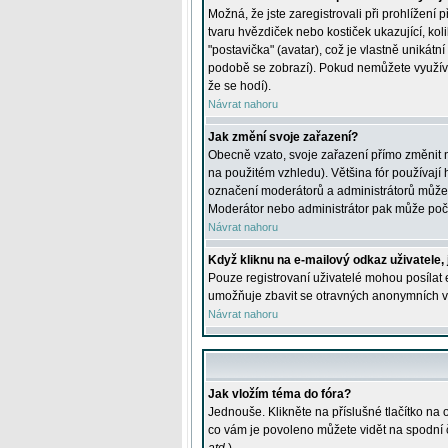
Možná, že jste zaregistrovali při prohlížení
tvaru hvězdiček nebo kostiček ukazující, kol
"postavička" (avatar), což je vlastně unikátn
podobě se zobrazí). Pokud nemůžete využívat 
že se hodí).
Návrat nahoru
Jak změní svoje zařazení?
Obecně vzato, svoje zařazení přímo změnit 
na použitém vzhledu). Většina fór používají h
označení moderátorů a administrátorů může m
Moderátor nebo administrátor pak může počet
Návrat nahoru
Když kliknu na e-mailový odkaz uživatele,
Pouze registrovaní uživatelé mohou posílat e
umožňuje zbavit se otravných anonymních vzk
Návrat nahoru
Jak vložím téma do fóra?
Jednouše. Klikněte na příslušné tlačítko na
co vám je povoleno můžete vidět na spodní 