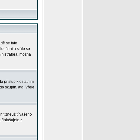
adě se tato
yloučeni a stále se
ministrátora, možná
á přístup k ostatním
o skupin, atd. Vřele
nit zneužití vašeho
přihlašujete z