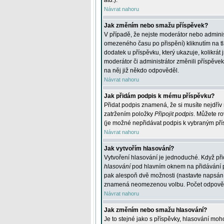
atd.
).
Návrat nahoru
Jak změním nebo smažu příspěvek?
V případě, že nejste moderátor nebo adminis
omezeného času po přispění) kliknutím na t
dodatek u příspěvku, který ukazuje, kolikrá
moderátor či administrátor změnili příspěve
na něj již někdo odpověděl.
Návrat nahoru
Jak přidám podpis k mému příspěvku?
Přidat podpis znamená, že si musíte nejdřív 
zatržením položky
Připojit podpis
. Můžete ro
(je možné nepřidávat podpis k vybraným pří
Návrat nahoru
Jak vytvořím hlasování?
Vytvoření hlasování je jednoduché. Když při
hlasování
pod hlavním oknem na přidávání př
pak alespoň dvě možnosti (nastavte napsán
znamená neomezenou volbu. Počet odpovědí, 
Návrat nahoru
Jak změním nebo smažu hlasování?
Je to stejné jako s příspěvky, hlasování m