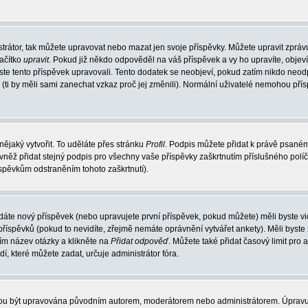
trátor, tak můžete upravovat nebo mazat jen svoje příspěvky. Můžete upravit zpráv
lačítko
upravit
. Pokud již někdo odpověděl na váš příspěvek a vy ho upravíte, objev
t jste tento příspěvek upravovali. Tento dodatek se neobjeví, pokud zatím nikdo ne
k (ti by měli sami zanechat vzkaz proč jej změnili). Normální uživatelé nemohou př
nějaký vytvořit. To uděláte přes stránku
Profil
. Podpis můžete přidat k právě psané
vněž přidat stejný podpis pro všechny vaše příspěvky zaškrtnutím příslušného políč
spěvkům odstraněním tohoto zaškrtnutí).
dáte nový příspěvek (nebo upravujete první příspěvek, pokud můžete) měli byste vid
íspěvků (pokud to nevidíte, zřejmě nemáte oprávnění vytvářet ankety). Měli byste
ím název otázky a klikněte na
Přidat odpověď
. Můžete také přidat časový limit pro 
které můžete zadat, určuje administrátor fóra.
ohou být upravována původním autorem, moderátorem nebo administrátorem. Úpravu 