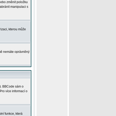
 nebo změnit položku
abránit manipulaci s
rizaci, kterou může
ejmě nemáte oprávněný
ky). BBCode sám o
Pro více informací o
tní
funkce, která