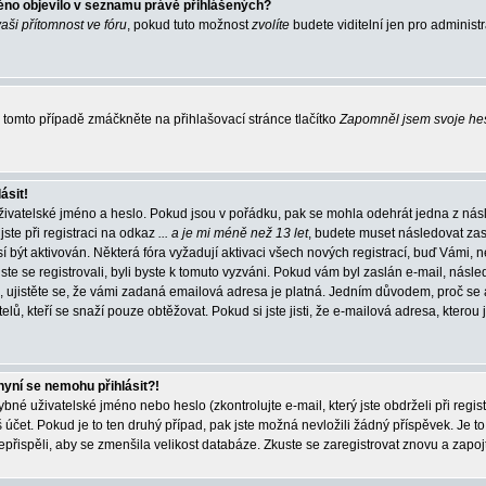
éno objevilo v seznamu právě přihlášených?
vaši přítomnost ve fóru
, pokud tuto možnost
zvolíte
budete viditelní jen pro administ
tomto případě zmáčkněte na přihlašovací stránce tlačítko
Zapomněl jsem svoje he
ásit!
živatelské jméno a heslo. Pokud jsou v pořádku, pak se mohla odehrát jedna z násl
ste při registraci na odkaz
... a je mi méně než 13 let
, budete muset následovat zas
í být aktivován. Některá fóra vyžadují aktivaci všech nových registrací, buď Vámi,
jste se registrovali, byli byste k tomuto vyzváni. Pokud vám byl zaslán e-mail, násle
, ujistěte se, že vámi zadaná emailová adresa je platná. Jedním důvodem, proč se 
elů, kteří se snaží pouze obtěžovat. Pokud si jste jisti, že e-mailová adresa, kterou j
nyní se nemohu přihlásit?!
né uživatelské jméno nebo heslo (zkontrolujte e-mail, který jste obdrželi při regis
čet. Pokud je to ten druhý případ, pak jste možná nevložili žádný příspěvek. Je to
nepřispěli, aby se zmenšila velikost databáze. Zkuste se zaregistrovat znovu a zapoj