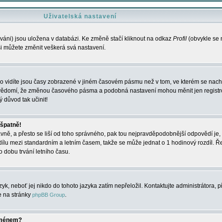
Uživatelská nastavení
váni) jsou uložena v databázi. Ke změně stačí kliknout na odkaz
Profil
(obvykle se n
 si můžete změnit veškerá svá nastavení.
o vidíte jsou časy zobrazené v jiném časovém pásmu než v tom, ve kterém se nacház
 vědomí, že změnou časového pásma a podobná nastavení mohou měnit jen registro
ý důvod tak učinit!
 špatně!
rávně, a přesto se liší od toho správného, pak tou nejpravděpodobnější odpovědí je, 
dílu mezi standardním a letním časem, takže se může jednat o 1 hodinový rozdíl. 
dobu trvání letního času.
yk, neboť jej nikdo do tohoto jazyka zatím nepřeložil. Kontaktujte administrátora, p
te na stránky
.
phpBB Group
jménem?