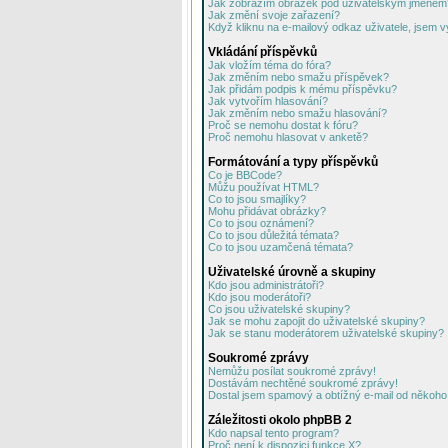
Jak zobrazím obrázek pod uživatelským jménem
Jak změní svoje zařazení?
Když kliknu na e-mailový odkaz uživatele, jsem v
Vkládání příspěvků
Jak vložím téma do fóra?
Jak změním nebo smažu příspěvek?
Jak přidám podpis k mému příspěvku?
Jak vytvořím hlasování?
Jak změním nebo smažu hlasování?
Proč se nemohu dostat k fóru?
Proč nemohu hlasovat v anketě?
Formátování a typy příspěvků
Co je BBCode?
Můžu používat HTML?
Co to jsou smajlíky?
Mohu přidávat obrázky?
Co to jsou oznámení?
Co to jsou důležitá témata?
Co to jsou uzamčená témata?
Uživatelské úrovně a skupiny
Kdo jsou administrátoři?
Kdo jsou moderátoři?
Co jsou uživatelské skupiny?
Jak se mohu zapojit do uživatelské skupiny?
Jak se stanu moderátorem uživatelské skupiny?
Soukromé zprávy
Nemůžu posílat soukromé zprávy!
Dostávám nechtěné soukromé zprávy!
Dostal jsem spamový a obtížný e-mail od někoho 
Záležitosti okolo phpBB 2
Kdo napsal tento program?
Proč není k dispozici funkce X?