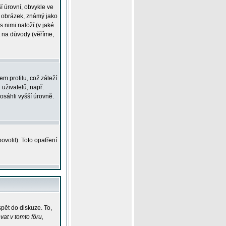
í úrovní, obvykle ve
ší obrázek, známý jako
s nimi naloží (v jaké
t na důvody (věříme,
m profilu, což záleží
 uživatelů, např.
osáhli vyšší úrovně.
volil). Toto opatření
pět do diskuze. To,
at v tomto fóru,