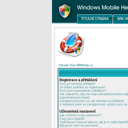
Obsah fóra WMHelp.cz
Registrace a přihlášení
Proč se nemohu přihlásit?
Je vůbec potřeba se registrovat?
Proč jsem automaticky odhlášen?
Jak zabráním, aby se moje uživatelské jméno ob
Zapomněl jsem heslo!
Zaregistroval jsem se, ale nemohu se přihlásit!
V minulosti jsem se zaregistroval, ovšem nyní se 
Uživatelská nastavení
Jak změním svoje nastavení?
Časy jsou špatně!
Změnil jsem časové pásmo, ale je to stále špatně
Můj jazyk není na seznamu!