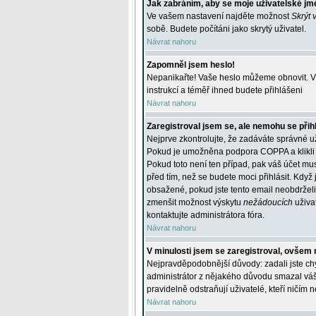
Jak zabráním, aby se moje uživatelské jm
Ve vašem nastavení najděte možnost
Skrýt 
sobě. Budete počítáni jako skrytý uživatel.
Návrat nahoru
Zapomněl jsem heslo!
Nepanikařte! Vaše heslo můžeme obnovit. V 
instrukcí a téměř ihned budete přihlášeni
Návrat nahoru
Zaregistroval jsem se, ale nemohu se přihl
Nejprve zkontrolujte, že zadáváte správné u
Pokud je umožněna podpora COPPA a klikli j
Pokud toto není ten případ, pak váš účet mus
před tím, než se budete moci přihlásit. Když 
obsažené, pokud jste tento email neobdrželi
zmenšit možnost výskytu
nežádoucích
uživat
kontaktujte administrátora fóra.
Návrat nahoru
V minulosti jsem se zaregistroval, ovšem 
Nejpravděpodobnější důvody: zadali jste chyb
administrátor z nějakého důvodu smazal váš ú
pravidelně odstraňují uživatelé, kteří ničím 
Návrat nahoru