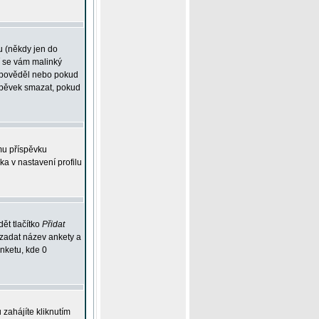
u (někdy jen do
í se vám malinký
odpověděl nebo pokud
íspěvek smazat, pokud
mu příspěvku
ka v nastavení profilu
ět tlačítko
Přidat
 zadat název ankety a
anketu, kde 0
zahájíte kliknutím