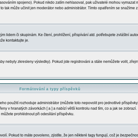
s hlasováním spojeno). Pokud nikdo zatím nehlasoval, pak uživatelé mohou vymazat
y to tak může učinit jen moderátor nebo administrátor. Tímto opatřením se snažíme z
m lidem či skupinám. Ke čtení, prohlížení, přispívání atd. potřebujete zvláštní auto
že kontaktujte je.
aby nebyly zkresleny výsledky). Pokud jste registrováni a stále nemůžete volit, zř
Formátování a typy příspěvků
ho použití rozhoduje administrátor (můžete toto nepovolit pro jednotlivé příspěv
y v hranatých závorkách [ a ] a nabízí větší kontrolu nad tím, co a jak se zobrazí. 
 můžete prohlédnout při odesílání příspěvku.
volí. Pokud to máte povoleno, zjistíte, že jen některé tagy fungují, což je
bezpečnos