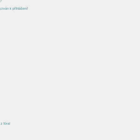
?
yzván k přihlášení!
z fóra!