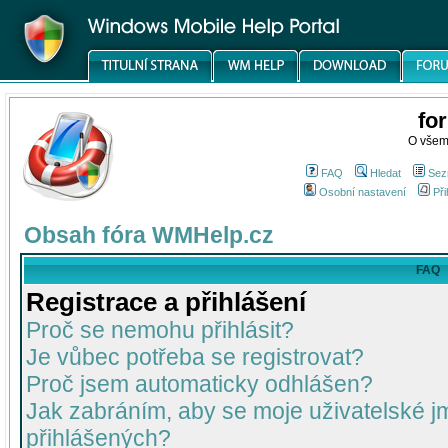
fo
O všem
FAQ
Hledat
Sez
Osobní nastavení
Při
Obsah fóra WMHelp.cz
FAQ
Registrace a přihlášení
Proč se nemohu přihlásit?
Je vůbec potřeba se registrovat?
Proč jsem automaticky odhlášen?
Jak zabráním, aby se moje uživatelské 
přihlášených?