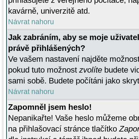
přihlašujete z veřejného počítače, na
kavárně, univerzitě atd.
Návrat nahoru
Jak zabráním, aby se moje uživate
právě přihlášených?
Ve vašem nastavení najděte možnos
pokud tuto možnost
zvolíte
budete vid
sami sobě. Budete počítáni jako skryt
Návrat nahoru
Zapomněl jsem heslo!
Nepanikařte! Vaše heslo můžeme obn
na přihlašovací stránce tlačítko
Zapom