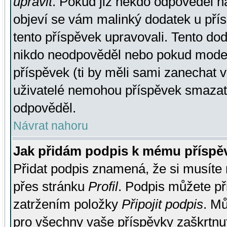
upravit
. Pokud již někdo odpověděl na
objeví se vám malinký dodatek u přísp
tento příspěvek upravovali. Tento do
nikdo neodpověděl nebo pokud moderá
příspěvek (ti by měli sami zanechat v
uživatelé nemohou příspěvek smazat,
odpověděl.
Návrat nahoru
Jak přidám podpis k mému příspě
Přidat podpis znamená, že si musíte n
přes stránku
Profil
. Podpis můžete p
zatržením položky
Připojit podpis
. Mů
pro všechny vaše příspěvky zaškrtnut