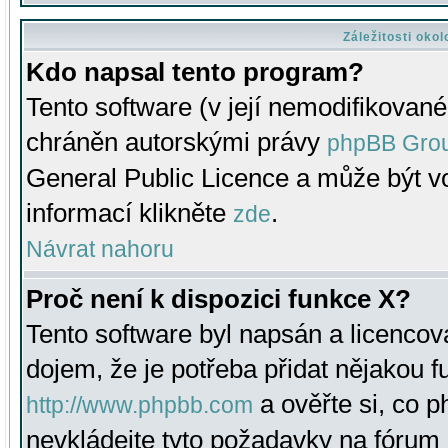
Záležitosti oko
Kdo napsal tento program?
Tento software (v její nemodifikované
chráněn autorskými právy
phpBB Gro
General Public Licence a může být vo
informací klikněte
.
zde
Návrat nahoru
Proč není k dispozici funkce X?
Tento software byl napsán a licenco
dojem, že je potřeba přidat nějakou f
a ověřte si, co 
http://www.phpbb.com
nevkládejte tyto požadavky na fóru