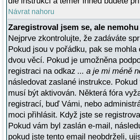
dle instrukcí a téměř ihned budete př
Návrat nahoru
Zaregistroval jsem se, ale nemohu 
Nejprve zkontrolujte, že zadáváte sp
Pokud jsou v pořádku, pak se mohla o
dvou věcí. Pokud je umožněna podpora
registraci na odkaz
... a je mi méně n
následovat zaslané instrukce. Pokud t
musí být aktivován. Některá fóra vyž
registrací, buď Vámi, nebo administr
moci přihlásit. Když jste se registrova
Pokud vám byl zaslán e-mail, násled
pokud jste tento email neobdrželi, uj