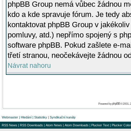
phpBB Group nemá vůbec žádnou moc 
kdo a kde spravuje fórum. Je tedy a
kontaktovat phpBB Group v jakékoliv p
pomluvy, atd.) nepřímo spojený s p
software phpBB. Pokud zašlete e-mai
třetí stranou, neočekávejte žádnou o
Návrat nahoru
phpBB
Powered by
© 2001, 
Webmaster
|
Hledání
|
Statistiky
|
Syndikační kanály
RSS News
|
RSS Downloads
|
Atom News
|
Atom Downloads
|
Plucker Text
|
Plucker Color