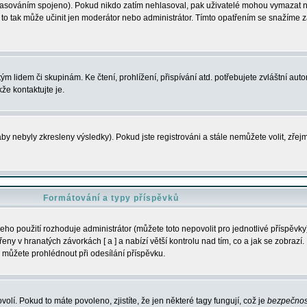
s hlasováním spojeno). Pokud nikdo zatím nehlasoval, pak uživatelé mohou vymazat
y to tak může učinit jen moderátor nebo administrátor. Tímto opatřením se snažíme z
m lidem či skupinám. Ke čtení, prohlížení, přispívání atd. potřebujete zvláštní auto
že kontaktujte je.
aby nebyly zkresleny výsledky). Pokud jste registrováni a stále nemůžete volit, zř
Formátování a typy příspěvků
ho použití rozhoduje administrátor (můžete toto nepovolit pro jednotlivé příspěv
y v hranatých závorkách [ a ] a nabízí větší kontrolu nad tím, co a jak se zobrazí. 
 můžete prohlédnout při odesílání příspěvku.
volí. Pokud to máte povoleno, zjistíte, že jen některé tagy fungují, což je
bezpečnos