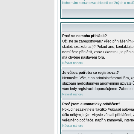
Koho mám kontaktovat ohledně obtížných e-mailů 
Proč se nemohu přihlásit?
Už jste se zaregistrovali? Před přihlášením 
skutečnost zobrazí)? Pokud ano, kontaktujte a
nemůžete přihlásit, znovu zkontrolujte přih
má chybné nastavení fóra.
Návrat nahoru
Je vůbec potřeba se registrovat?
Nemusíte. Vše je na administrátorovi fóra, z
službám nedostupným anonymním uživatelům, j
vám tedy registraci doporučujeme. Zabere to 
Návrat nahoru
Proč jsem automaticky odhlášen?
Pokud nezaškrtnete tlačítko
Přihlásit automat
účtu někým jiným. Abyste zůstali přihlášeni,
veřejného počítače, např. v knihovně, intern
Návrat nahoru