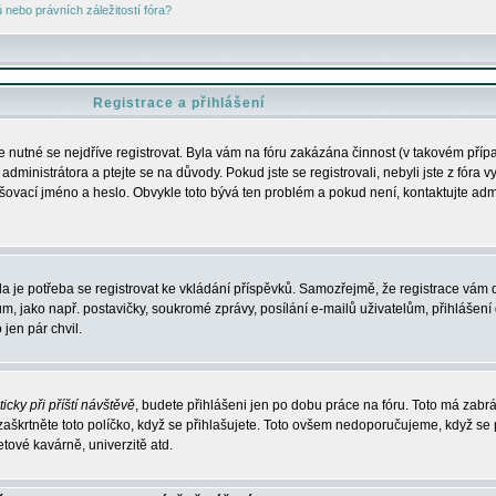
nebo právních záležitostí fóra?
Registrace a přihlášení
je nutné se nejdříve registrovat. Byla vám na fóru zakázána činnost (v takovém příp
dministrátora a ptejte se na důvody. Pokud jste se registrovali, nebyli jste z fóra v
lašovací jméno a heslo. Obvykle toto bývá ten problém a pokud není, kontaktujte ad
da je potřeba se registrovat ke vkládání příspěvků. Samozřejmě, že registrace vám d
ako např. postavičky, soukromé zprávy, posílání e-mailů uživatelům, přihlášení d
jen pár chvil.
icky při příští návštěvě
, budete přihlášeni jen po dobu práce na fóru. Toto má zabrá
 zaškrtněte toto políčko, když se přihlašujete. Toto ovšem nedoporučujeme, když se 
etové kavárně, univerzitě atd.