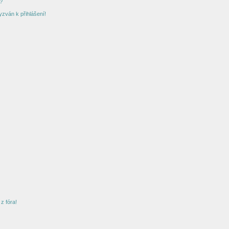
?
yzván k přihlášení!
z fóra!