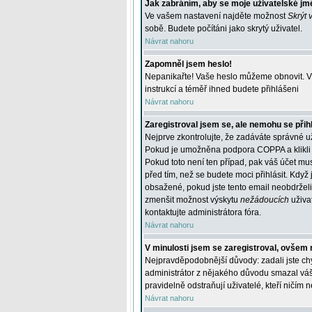
Jak zabráním, aby se moje uživatelské jm
Ve vašem nastavení najděte možnost
Skrýt 
sobě. Budete počítáni jako skrytý uživatel.
Návrat nahoru
Zapomněl jsem heslo!
Nepanikařte! Vaše heslo můžeme obnovit. V 
instrukcí a téměř ihned budete přihlášeni
Návrat nahoru
Zaregistroval jsem se, ale nemohu se přihl
Nejprve zkontrolujte, že zadáváte správné u
Pokud je umožněna podpora COPPA a klikli j
Pokud toto není ten případ, pak váš účet mus
před tím, než se budete moci přihlásit. Když 
obsažené, pokud jste tento email neobdrželi
zmenšit možnost výskytu
nežádoucích
uživat
kontaktujte administrátora fóra.
Návrat nahoru
V minulosti jsem se zaregistroval, ovšem 
Nejpravděpodobnější důvody: zadali jste chyb
administrátor z nějakého důvodu smazal váš ú
pravidelně odstraňují uživatelé, kteří ničím 
Návrat nahoru