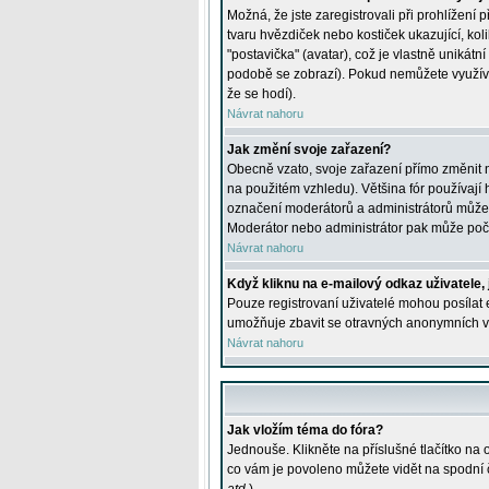
Možná, že jste zaregistrovali při prohlížení
tvaru hvězdiček nebo kostiček ukazující, kol
"postavička" (avatar), což je vlastně unikátn
podobě se zobrazí). Pokud nemůžete využívat 
že se hodí).
Návrat nahoru
Jak změní svoje zařazení?
Obecně vzato, svoje zařazení přímo změnit 
na použitém vzhledu). Většina fór používají h
označení moderátorů a administrátorů může m
Moderátor nebo administrátor pak může počet
Návrat nahoru
Když kliknu na e-mailový odkaz uživatele,
Pouze registrovaní uživatelé mohou posílat e
umožňuje zbavit se otravných anonymních vzk
Návrat nahoru
Jak vložím téma do fóra?
Jednouše. Klikněte na příslušné tlačítko na
co vám je povoleno můžete vidět na spodní 