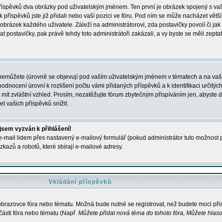
 příspěvků dva obrázky pod uživatelským jménem. Ten první je obrázek spojený s vaš
ik příspěvků jste již přidali nebo vaší pozici ve fóru. Pod ním se může nacházet vět
í obrázek každého uživatele. Záleží na administrátorovi, zda postavičky povolí či jak 
postavičky, pak právě tehdy toto administrátoři zakázali, a vy byste se měli zepta
nemůžete (úrovně se objevují pod vaším uživatelským jménem v tématech a na vaše
odnocení úrovní k rozlišení počtu vámi přidaných příspěvků a k identifikaci určitých
ít zvláštní vzhled. Prosím, nezatěžujte fórum zbytečným přispíváním jen, abyste d
 vašich příspěvků snížit.
 jsem vyzván k přihlášení!
-mail lidem přes nastavený e-mailový formulář (pokud administrátor tuto možnost po
azů a robotů, které sbírají e-mailové adresy.
Vkládání příspěvků
 obrazovce fóra nebo tématu. Možná bude nutné se registrovat, než budete moci přis
části fóra nebo tématu (Např.
Můžete přidat nová téma do tohoto fóra, Můžete hlasov