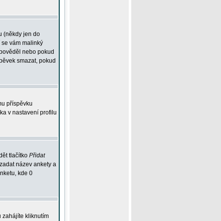
u (někdy jen do
í se vám malinký
odpověděl nebo pokud
íspěvek smazat, pokud
mu příspěvku
ka v nastavení profilu
ět tlačítko
Přidat
 zadat název ankety a
anketu, kde 0
zahájíte kliknutím