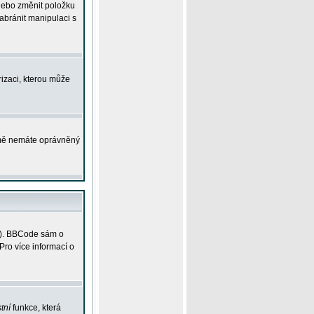
 nebo změnit položku
abránit manipulaci s
rizaci, kterou může
ejmě nemáte oprávněný
ky). BBCode sám o
Pro více informací o
tní
funkce, která