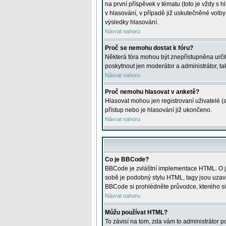
na první příspěvek v tématu (toto je vždy 
v hlasování, v případě již uskutečněné volb
výsledky hlasování.
Návrat nahoru
Proč se nemohu dostat k fóru?
Některá fóra mohou být znepřístupněna určitý
poskytnout jen moderátor a administrátor, tak
Návrat nahoru
Proč nemohu hlasovat v anketě?
Hlasovat mohou jen registrovaní uživatelé (
přístup nebo je hlasování již ukončeno.
Návrat nahoru
Co je BBCode?
BBCode je zvláštní implementace HTML. O je
sobě je podobný stylu HTML, tagy jsou uzavřen
BBCode si prohlédněte průvodce, kterého si
Návrat nahoru
Můžu používat HTML?
To závisí na tom, zda vám to administrátor po