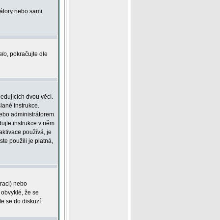
rátory nebo sami
slo
, pokračujte dle
edujících dvou věcí.
lané instrukce.
 nebo administrátorem
dujte instrukce v něm
aktivace používá, je
ste použili je platná,
traci) nebo
 obvyklé, že se
te se do diskuzí.