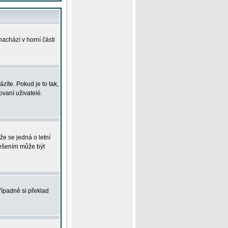
achází v horní části
íte. Pokud je to tak,
vaní uživatelé.
že se jedná o letní
Řešením může být
řípadně si překlad