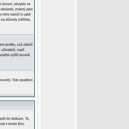
í úrovní, obvykle ve
ší obrázek, známý jako
s nimi naloží (v jaké
t na důvody (věříme,
m profilu, což záleží
 uživatelů, např.
osáhli vyšší úrovně.
volil). Toto opatření
pět do diskuze. To,
at v tomto fóru,