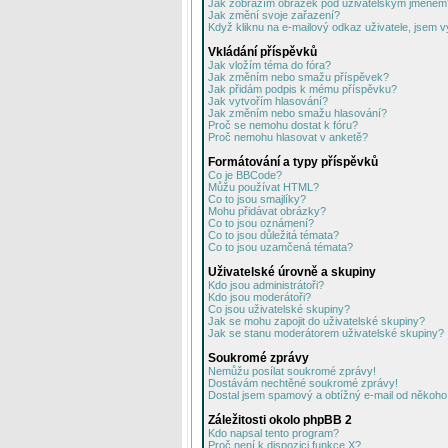
Jak zobrazím obrázek pod uživatelským jménem
Jak změní svoje zařazení?
Když kliknu na e-mailový odkaz uživatele, jsem v
Vkládání příspěvků
Jak vložím téma do fóra?
Jak změním nebo smažu příspěvek?
Jak přidám podpis k mému příspěvku?
Jak vytvořím hlasování?
Jak změním nebo smažu hlasování?
Proč se nemohu dostat k fóru?
Proč nemohu hlasovat v anketě?
Formátování a typy příspěvků
Co je BBCode?
Můžu používat HTML?
Co to jsou smajlíky?
Mohu přidávat obrázky?
Co to jsou oznámení?
Co to jsou důležitá témata?
Co to jsou uzamčená témata?
Uživatelské úrovně a skupiny
Kdo jsou administrátoři?
Kdo jsou moderátoři?
Co jsou uživatelské skupiny?
Jak se mohu zapojit do uživatelské skupiny?
Jak se stanu moderátorem uživatelské skupiny?
Soukromé zprávy
Nemůžu posílat soukromé zprávy!
Dostávám nechtěné soukromé zprávy!
Dostal jsem spamový a obtížný e-mail od někoho 
Záležitosti okolo phpBB 2
Kdo napsal tento program?
Proč není k dispozici funkce X?