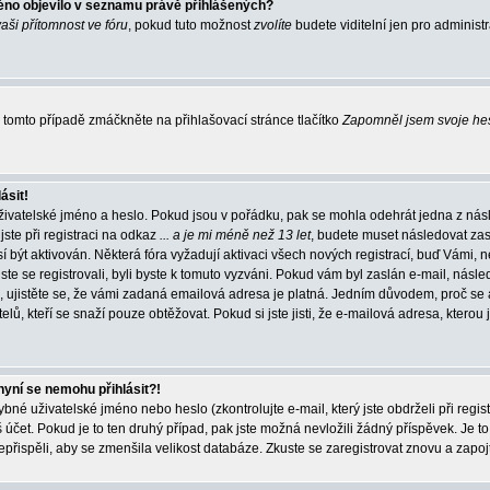
éno objevilo v seznamu právě přihlášených?
vaši přítomnost ve fóru
, pokud tuto možnost
zvolíte
budete viditelní jen pro administ
tomto případě zmáčkněte na přihlašovací stránce tlačítko
Zapomněl jsem svoje he
ásit!
živatelské jméno a heslo. Pokud jsou v pořádku, pak se mohla odehrát jedna z násl
ste při registraci na odkaz
... a je mi méně než 13 let
, budete muset následovat zas
í být aktivován. Některá fóra vyžadují aktivaci všech nových registrací, buď Vámi,
jste se registrovali, byli byste k tomuto vyzváni. Pokud vám byl zaslán e-mail, násle
, ujistěte se, že vámi zadaná emailová adresa je platná. Jedním důvodem, proč se 
elů, kteří se snaží pouze obtěžovat. Pokud si jste jisti, že e-mailová adresa, kterou j
nyní se nemohu přihlásit?!
né uživatelské jméno nebo heslo (zkontrolujte e-mail, který jste obdrželi při regis
čet. Pokud je to ten druhý případ, pak jste možná nevložili žádný příspěvek. Je to
nepřispěli, aby se zmenšila velikost databáze. Zkuste se zaregistrovat znovu a zapoj