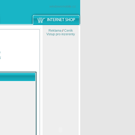
windowsmobile.cz
Reklama
/
Ceník
Vstup pro inzerenty
e
í