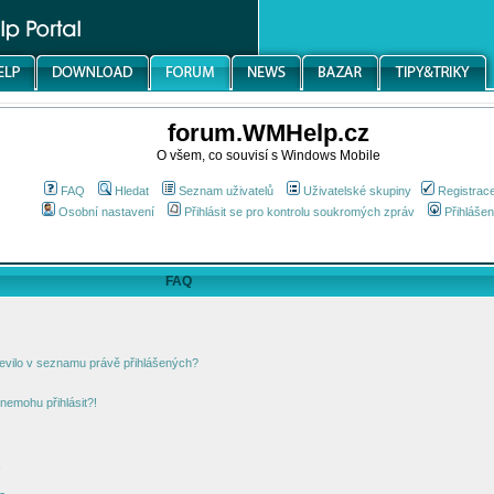
forum.WMHelp.cz
O všem, co souvisí s Windows Mobile
FAQ
Hledat
Seznam uživatelů
Uživatelské skupiny
Registrac
Osobní nastavení
Přihlásit se pro kontrolu soukromých zpráv
Přihlášen
FAQ
jevilo v seznamu právě přihlášených?
nemohu přihlásit?!
!