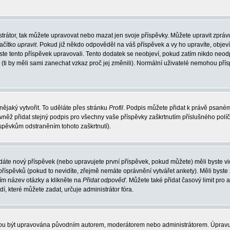
trátor, tak můžete upravovat nebo mazat jen svoje příspěvky. Můžete upravit zpráv
lačítko
upravit
. Pokud již někdo odpověděl na váš příspěvek a vy ho upravíte, objev
t jste tento příspěvek upravovali. Tento dodatek se neobjeví, pokud zatím nikdo ne
k (ti by měli sami zanechat vzkaz proč jej změnili). Normální uživatelé nemohou př
nějaký vytvořit. To uděláte přes stránku
Profil
. Podpis můžete přidat k právě psané
vněž přidat stejný podpis pro všechny vaše příspěvky zaškrtnutím příslušného políč
spěvkům odstraněním tohoto zaškrtnutí).
dáte nový příspěvek (nebo upravujete první příspěvek, pokud můžete) měli byste vid
íspěvků (pokud to nevidíte, zřejmě nemáte oprávnění vytvářet ankety). Měli byste
ím název otázky a klikněte na
Přidat odpověď
. Můžete také přidat časový limit pro 
které můžete zadat, určuje administrátor fóra.
ohou být upravována původním autorem, moderátorem nebo administrátorem. Úpravu 