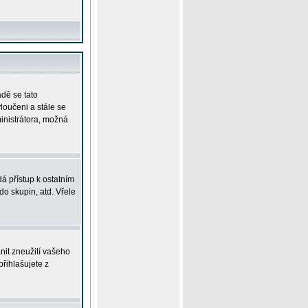
adě se tato
yloučeni a stále se
ministrátora, možná
á přístup k ostatním
o skupin, atd. Vřele
nit zneužití vašeho
přihlašujete z