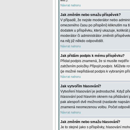
atd.
).
Návrat nahoru
Jak změním nebo smažu příspěvek?
V případě, že nejste moderátor nebo adminis
omezeného času po přispění) kliknutím na t
dodatek u příspěvku, který ukazuje, kolikrá
moderátor či administrátor změnili příspěve
na něj již někdo odpověděl.
Návrat nahoru
Jak přidám podpis k mému příspěvku?
Přidat podpis znamená, že si musíte nejdřív 
zatržením položky
Připojit podpis
. Můžete ro
(je možné nepřidávat podpis k vybraným pří
Návrat nahoru
Jak vytvořím hlasování?
Vytvoření hlasování je jednoduché. Když při
hlasování
pod hlavním oknem na přidávání př
pak alespoň dvě možnosti (nastavte napsán
znamená neomezenou volbu. Počet odpovědí, 
Návrat nahoru
Jak změním nebo smažu hlasování?
Je to stejné jako s příspěvky, hlasování m