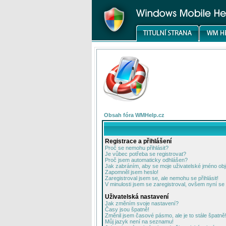
Obsah fóra WMHelp.cz
Registrace a přihlášení
Proč se nemohu přihlásit?
Je vůbec potřeba se registrovat?
Proč jsem automaticky odhlášen?
Jak zabráním, aby se moje uživatelské jméno ob
Zapomněl jsem heslo!
Zaregistroval jsem se, ale nemohu se přihlásit!
V minulosti jsem se zaregistroval, ovšem nyní se 
Uživatelská nastavení
Jak změním svoje nastavení?
Časy jsou špatně!
Změnil jsem časové pásmo, ale je to stále špatně
Můj jazyk není na seznamu!