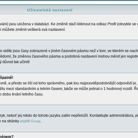
Uživatelská nastavení
váni) jsou uložena v databázi. Ke změně stačí kliknout na odkaz
Profil
(obvykle se n
 si můžete změnit veškerá svá nastavení.
o vidíte jsou časy zobrazené v jiném časovém pásmu než v tom, ve kterém se nacház
 vědomí, že změnou časového pásma a podobná nastavení mohou měnit jen registro
ý důvod tak učinit!
 špatně!
rávně, a přesto se liší od toho správného, pak tou nejpravděpodobnější odpovědí je, 
dílu mezi standardním a letním časem, takže se může jednat o 1 hodinový rozdíl. 
dobu trvání letního času.
yk, neboť jej nikdo do tohoto jazyka zatím nepřeložil. Kontaktujte administrátora, p
te na stránky
.
phpBB Group
jménem?