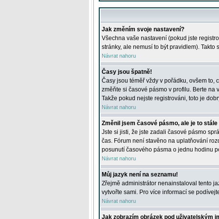
Jak změním svoje nastavení?
Všechna vaše nastavení (pokud jste registro
stránky, ale nemusí to být pravidlem). Takto
Návrat nahoru
Časy jsou špatně!
Časy jsou téměř vždy v pořádku, ovšem to, c
změňte si časové pásmo v profilu. Berte na
Takže pokud nejste registrováni, toto je dobr
Návrat nahoru
Změnil jsem časové pásmo, ale je to stále
Jste si jisti, že jste zadali časové pásmo sp
čas. Fórum není stavěno na uplatňování roz
posunutí časového pásma o jednu hodinu po 
Návrat nahoru
Můj jazyk není na seznamu!
Zřejmě administrátor nenainstaloval tento jaz
vytvořte sami. Pro více informací se podívej
Návrat nahoru
Jak zobrazím obrázek pod uživatelským 