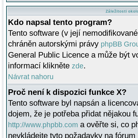
Záležitosti oko
Kdo napsal tento program?
Tento software (v její nemodifikované
chráněn autorskými právy
phpBB Gro
General Public Licence a může být vo
informací klikněte
.
zde
Návrat nahoru
Proč není k dispozici funkce X?
Tento software byl napsán a licenco
dojem, že je potřeba přidat nějakou f
a ověřte si, co 
http://www.phpbb.com
nevkládejte tyto požadavky na fóru