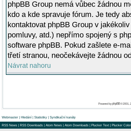
phpBB Group nemá vůbec žádnou moc 
kdo a kde spravuje fórum. Je tedy a
kontaktovat phpBB Group v jakékoliv p
pomluvy, atd.) nepřímo spojený s p
software phpBB. Pokud zašlete e-mai
třetí stranou, neočekávejte žádnou o
Návrat nahoru
phpBB
Powered by
© 2001, 
Webmaster
|
Hledání
|
Statistiky
|
Syndikační kanály
RSS News
|
RSS Downloads
|
Atom News
|
Atom Downloads
|
Plucker Text
|
Plucker Color