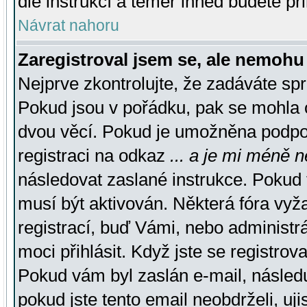
dle instrukcí a téměř ihned budete př
Návrat nahoru
Zaregistroval jsem se, ale nemohu 
Nejprve zkontrolujte, že zadáváte sp
Pokud jsou v pořádku, pak se mohla o
dvou věcí. Pokud je umožněna podpora
registraci na odkaz
... a je mi méně n
následovat zaslané instrukce. Pokud t
musí být aktivován. Některá fóra vyž
registrací, buď Vámi, nebo administr
moci přihlásit. Když jste se registrova
Pokud vám byl zaslán e-mail, násled
pokud jste tento email neobdrželi, uj