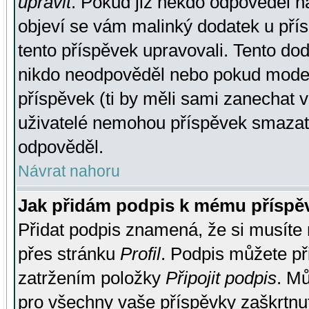
upravit
. Pokud již někdo odpověděl na
objeví se vám malinký dodatek u přísp
tento příspěvek upravovali. Tento do
nikdo neodpověděl nebo pokud moderá
příspěvek (ti by měli sami zanechat v
uživatelé nemohou příspěvek smazat,
odpověděl.
Návrat nahoru
Jak přidám podpis k mému příspě
Přidat podpis znamená, že si musíte n
přes stránku
Profil
. Podpis můžete p
zatržením položky
Připojit podpis
. Mů
pro všechny vaše příspěvky zaškrtnut