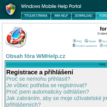
fo
O všem
FAQ
Hledat
Sez
Osobní nastavení
Při
Obsah fóra WMHelp.cz
FAQ
Registrace a přihlášení
Proč se nemohu přihlásit?
Je vůbec potřeba se registrovat?
Proč jsem automaticky odhlášen?
Jak zabráním, aby se moje uživatelské 
přihlášených?