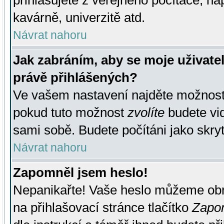
přihlašujete z veřejného počítače, na
kavárně, univerzitě atd.
Návrat nahoru
Jak zabráním, aby se moje uživate
právě přihlášených?
Ve vašem nastavení najděte možnos
pokud tuto možnost
zvolíte
budete vid
sami sobě. Budete počítáni jako skryt
Návrat nahoru
Zapomněl jsem heslo!
Nepanikařte! Vaše heslo můžeme obn
na přihlašovací stránce tlačítko
Zapom