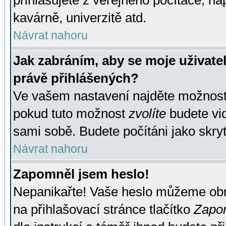
přihlašujete z veřejného počítače, na
kavárně, univerzitě atd.
Návrat nahoru
Jak zabráním, aby se moje uživate
právě přihlášených?
Ve vašem nastavení najděte možnos
pokud tuto možnost
zvolíte
budete vid
sami sobě. Budete počítáni jako skryt
Návrat nahoru
Zapomněl jsem heslo!
Nepanikařte! Vaše heslo můžeme obn
na přihlašovací stránce tlačítko
Zapom