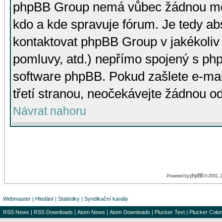
phpBB Group nemá vůbec žádnou moc 
kdo a kde spravuje fórum. Je tedy a
kontaktovat phpBB Group v jakékoliv p
pomluvy, atd.) nepřímo spojený s p
software phpBB. Pokud zašlete e-mai
třetí stranou, neočekávejte žádnou o
Návrat nahoru
phpBB
Powered by
© 2001, 
Webmaster
|
Hledání
|
Statistiky
|
Syndikační kanály
RSS News
|
RSS Downloads
|
Atom News
|
Atom Downloads
|
Plucker Text
|
Plucker Color