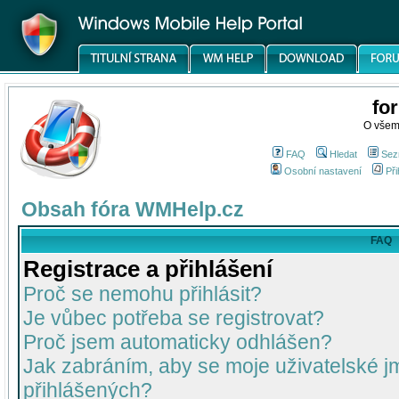
fo
O všem
FAQ
Hledat
Sez
Osobní nastavení
Při
Obsah fóra WMHelp.cz
FAQ
Registrace a přihlášení
Proč se nemohu přihlásit?
Je vůbec potřeba se registrovat?
Proč jsem automaticky odhlášen?
Jak zabráním, aby se moje uživatelské 
přihlášených?