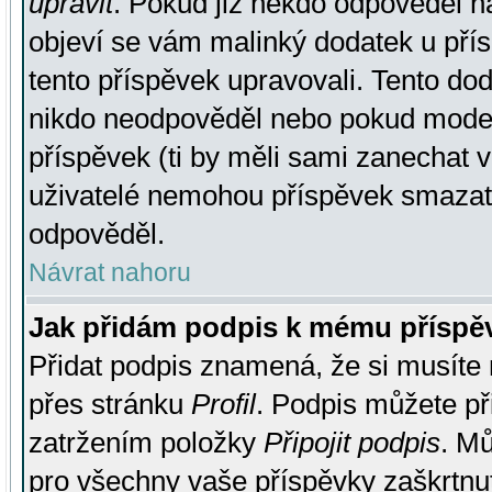
upravit
. Pokud již někdo odpověděl na
objeví se vám malinký dodatek u přísp
tento příspěvek upravovali. Tento do
nikdo neodpověděl nebo pokud moderá
příspěvek (ti by měli sami zanechat v
uživatelé nemohou příspěvek smazat,
odpověděl.
Návrat nahoru
Jak přidám podpis k mému příspě
Přidat podpis znamená, že si musíte n
přes stránku
Profil
. Podpis můžete p
zatržením položky
Připojit podpis
. Mů
pro všechny vaše příspěvky zaškrtnut