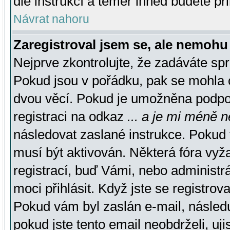
dle instrukcí a téměř ihned budete př
Návrat nahoru
Zaregistroval jsem se, ale nemohu 
Nejprve zkontrolujte, že zadáváte sp
Pokud jsou v pořádku, pak se mohla o
dvou věcí. Pokud je umožněna podpora
registraci na odkaz
... a je mi méně n
následovat zaslané instrukce. Pokud t
musí být aktivován. Některá fóra vyž
registrací, buď Vámi, nebo administr
moci přihlásit. Když jste se registrova
Pokud vám byl zaslán e-mail, násled
pokud jste tento email neobdrželi, uj