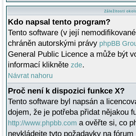
Záležitosti oko
Kdo napsal tento program?
Tento software (v její nemodifikované
chráněn autorskými právy
phpBB Gro
General Public Licence a může být vo
informací klikněte
.
zde
Návrat nahoru
Proč není k dispozici funkce X?
Tento software byl napsán a licenco
dojem, že je potřeba přidat nějakou f
a ověřte si, co 
http://www.phpbb.com
nevkládejte tyto požadavky na fóru