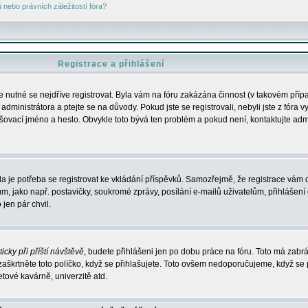
nebo právních záležitostí fóra?
Registrace a přihlášení
je nutné se nejdříve registrovat. Byla vám na fóru zakázána činnost (v takovém příp
dministrátora a ptejte se na důvody. Pokud jste se registrovali, nebyli jste z fóra v
lašovací jméno a heslo. Obvykle toto bývá ten problém a pokud není, kontaktujte ad
da je potřeba se registrovat ke vkládání příspěvků. Samozřejmě, že registrace vám d
ako např. postavičky, soukromé zprávy, posílání e-mailů uživatelům, přihlášení d
jen pár chvil.
icky při příští návštěvě
, budete přihlášeni jen po dobu práce na fóru. Toto má zabrá
 zaškrtněte toto políčko, když se přihlašujete. Toto ovšem nedoporučujeme, když se 
etové kavárně, univerzitě atd.