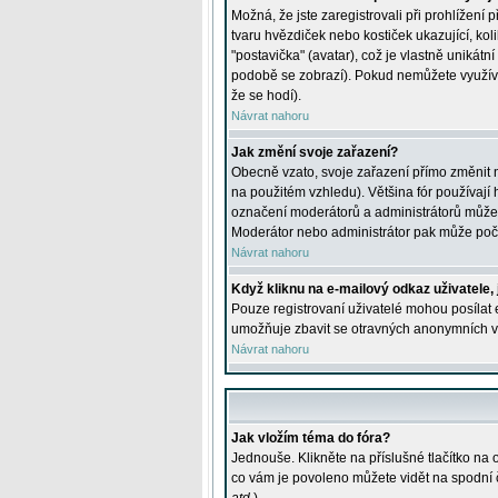
Možná, že jste zaregistrovali při prohlížení
tvaru hvězdiček nebo kostiček ukazující, kol
"postavička" (avatar), což je vlastně unikátn
podobě se zobrazí). Pokud nemůžete využívat 
že se hodí).
Návrat nahoru
Jak změní svoje zařazení?
Obecně vzato, svoje zařazení přímo změnit 
na použitém vzhledu). Většina fór používají h
označení moderátorů a administrátorů může m
Moderátor nebo administrátor pak může počet
Návrat nahoru
Když kliknu na e-mailový odkaz uživatele,
Pouze registrovaní uživatelé mohou posílat e
umožňuje zbavit se otravných anonymních vzk
Návrat nahoru
Jak vložím téma do fóra?
Jednouše. Klikněte na příslušné tlačítko na
co vám je povoleno můžete vidět na spodní 