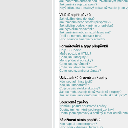
Jak zobrazím obrázek pod uživatelským jménem
Jak změní svoje zařazení?
Když kliknu na e-mailový odkaz uživatele, jsem v
Vkládání příspěvků
Jak vložím téma do fóra?
Jak změním nebo smažu příspěvek?
Jak přidám podpis k mému příspěvku?
Jak vytvořím hlasování?
Jak změním nebo smažu hlasování?
Proč se nemohu dostat k fóru?
Proč nemohu hlasovat v anketě?
Formátování a typy příspěvků
Co je BBCode?
Můžu používat HTML?
Co to jsou smajlíky?
Mohu přidávat obrázky?
Co to jsou oznámení?
Co to jsou důležitá témata?
Co to jsou uzamčená témata?
Uživatelské úrovně a skupiny
Kdo jsou administrátoři?
Kdo jsou moderátoři?
Co jsou uživatelské skupiny?
Jak se mohu zapojit do uživatelské skupiny?
Jak se stanu moderátorem uživatelské skupiny?
Soukromé zprávy
Nemůžu posílat soukromé zprávy!
Dostávám nechtěné soukromé zprávy!
Dostal jsem spamový a obtížný e-mail od někoho 
Záležitosti okolo phpBB 2
Kdo napsal tento program?
Proč není k dispozici funkce X?