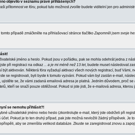
éno objevilo v seznamu právě přihlášených?
vaši přítomnost ve fóru
, pokud tuto možnost
zvolíte
budete viditelní jen pro administ
tomto případě zmáčkněte na přihlašovací stránce tlačítko
Zapomněl jsem svoje he
ásit!
živatelské jméno a heslo. Pokud jsou v pořádku, pak se mohla odehrát jedna z násl
ste při registraci na odkaz
... a je mi méně než 13 let
, budete muset následovat zas
í být aktivován. Některá fóra vyžadují aktivaci všech nových registrací, buď Vámi,
jste se registrovali, byli byste k tomuto vyzváni. Pokud vám byl zaslán e-mail, násle
, ujistěte se, že vámi zadaná emailová adresa je platná. Jedním důvodem, proč se 
elů, kteří se snaží pouze obtěžovat. Pokud si jste jisti, že e-mailová adresa, kterou j
nyní se nemohu přihlásit?!
né uživatelské jméno nebo heslo (zkontrolujte e-mail, který jste obdrželi při regis
čet. Pokud je to ten druhý případ, pak jste možná nevložili žádný příspěvek. Je to
nepřispěli, aby se zmenšila velikost databáze. Zkuste se zaregistrovat znovu a zapoj