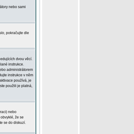
rátory nebo sami
slo
, pokračujte dle
edujících dvou věcí.
lané instrukce.
 nebo administrátorem
dujte instrukce v něm
aktivace používá, je
ste použili je platná,
traci) nebo
 obvyklé, že se
te se do diskuzí.