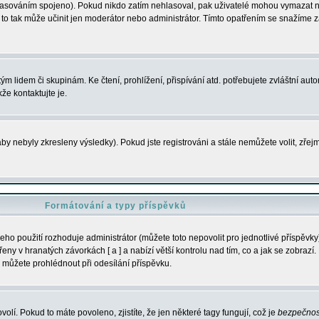
s hlasováním spojeno). Pokud nikdo zatím nehlasoval, pak uživatelé mohou vymazat
y to tak může učinit jen moderátor nebo administrátor. Tímto opatřením se snažíme z
m lidem či skupinám. Ke čtení, prohlížení, přispívání atd. potřebujete zvláštní auto
že kontaktujte je.
aby nebyly zkresleny výsledky). Pokud jste registrováni a stále nemůžete volit, zř
Formátování a typy příspěvků
ho použití rozhoduje administrátor (můžete toto nepovolit pro jednotlivé příspěv
y v hranatých závorkách [ a ] a nabízí větší kontrolu nad tím, co a jak se zobrazí. 
 můžete prohlédnout při odesílání příspěvku.
volí. Pokud to máte povoleno, zjistíte, že jen některé tagy fungují, což je
bezpečnos