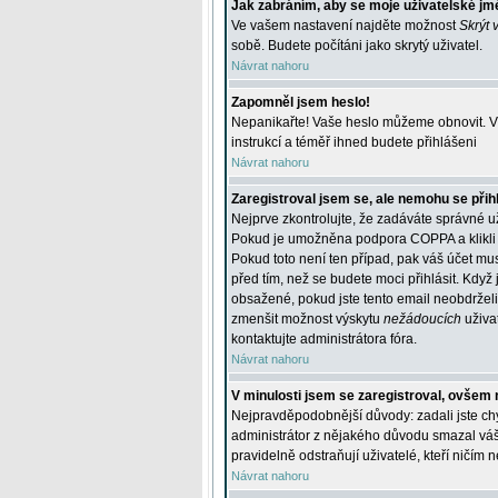
Jak zabráním, aby se moje uživatelské jm
Ve vašem nastavení najděte možnost
Skrýt 
sobě. Budete počítáni jako skrytý uživatel.
Návrat nahoru
Zapomněl jsem heslo!
Nepanikařte! Vaše heslo můžeme obnovit. V 
instrukcí a téměř ihned budete přihlášeni
Návrat nahoru
Zaregistroval jsem se, ale nemohu se přihl
Nejprve zkontrolujte, že zadáváte správné u
Pokud je umožněna podpora COPPA a klikli j
Pokud toto není ten případ, pak váš účet mus
před tím, než se budete moci přihlásit. Když 
obsažené, pokud jste tento email neobdrželi
zmenšit možnost výskytu
nežádoucích
uživat
kontaktujte administrátora fóra.
Návrat nahoru
V minulosti jsem se zaregistroval, ovšem 
Nejpravděpodobnější důvody: zadali jste chyb
administrátor z nějakého důvodu smazal váš ú
pravidelně odstraňují uživatelé, kteří ničím 
Návrat nahoru