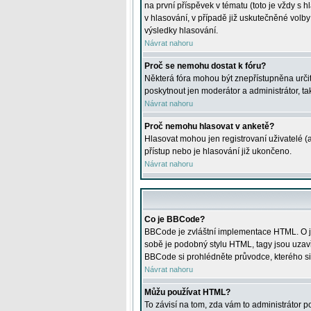
na první příspěvek v tématu (toto je vždy 
v hlasování, v případě již uskutečněné volb
výsledky hlasování.
Návrat nahoru
Proč se nemohu dostat k fóru?
Některá fóra mohou být znepřístupněna určitý
poskytnout jen moderátor a administrátor, tak
Návrat nahoru
Proč nemohu hlasovat v anketě?
Hlasovat mohou jen registrovaní uživatelé (
přístup nebo je hlasování již ukončeno.
Návrat nahoru
Co je BBCode?
BBCode je zvláštní implementace HTML. O je
sobě je podobný stylu HTML, tagy jsou uzavřen
BBCode si prohlédněte průvodce, kterého si
Návrat nahoru
Můžu používat HTML?
To závisí na tom, zda vám to administrátor po