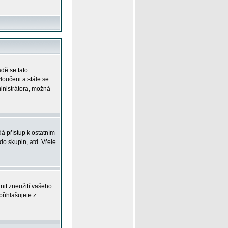
adě se tato
yloučeni a stále se
ministrátora, možná
á přístup k ostatním
o skupin, atd. Vřele
nit zneužití vašeho
přihlašujete z