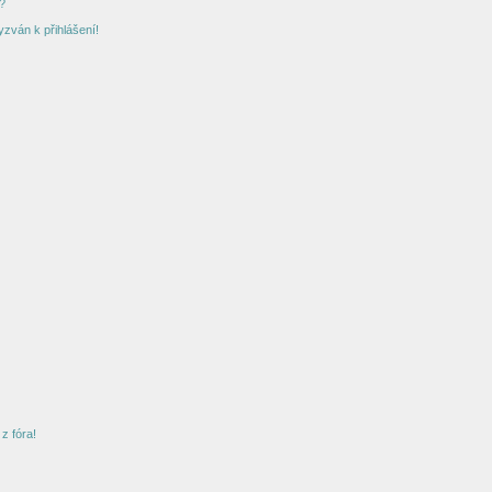
?
yzván k přihlášení!
z fóra!