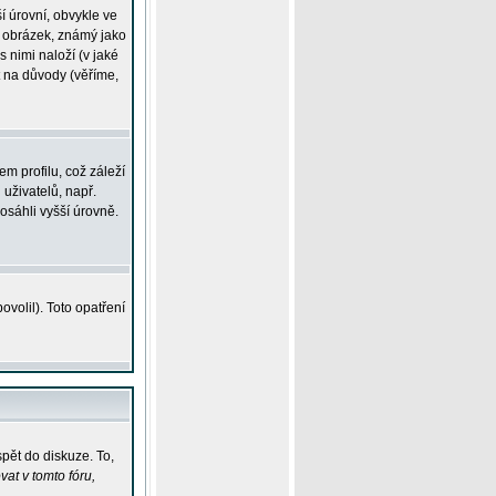
í úrovní, obvykle ve
ší obrázek, známý jako
s nimi naloží (v jaké
t na důvody (věříme,
m profilu, což záleží
 uživatelů, např.
osáhli vyšší úrovně.
volil). Toto opatření
pět do diskuze. To,
at v tomto fóru,