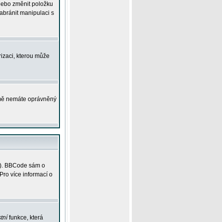
 nebo změnit položku
abránit manipulaci s
rizaci, kterou může
ejmě nemáte oprávněný
ky). BBCode sám o
Pro více informací o
tní
funkce, která