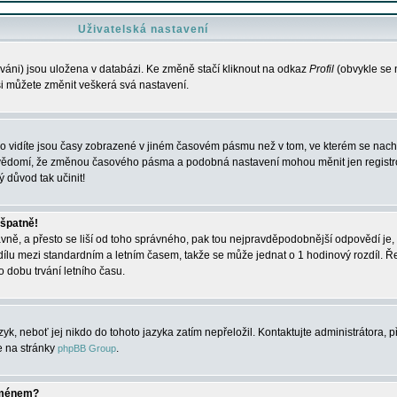
Uživatelská nastavení
váni) jsou uložena v databázi. Ke změně stačí kliknout na odkaz
Profil
(obvykle se n
 si můžete změnit veškerá svá nastavení.
o vidíte jsou časy zobrazené v jiném časovém pásmu než v tom, ve kterém se nacház
 vědomí, že změnou časového pásma a podobná nastavení mohou měnit jen registro
ý důvod tak učinit!
 špatně!
rávně, a přesto se liší od toho správného, pak tou nejpravděpodobnější odpovědí je, 
dílu mezi standardním a letním časem, takže se může jednat o 1 hodinový rozdíl. 
dobu trvání letního času.
yk, neboť jej nikdo do tohoto jazyka zatím nepřeložil. Kontaktujte administrátora, p
te na stránky
.
phpBB Group
jménem?