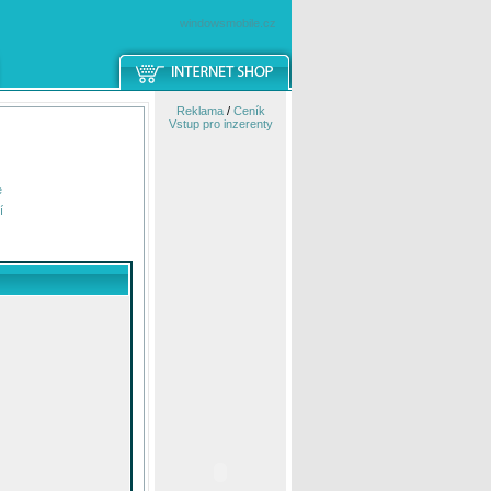
windowsmobile.cz
Reklama
/
Ceník
Vstup pro inzerenty
e
í