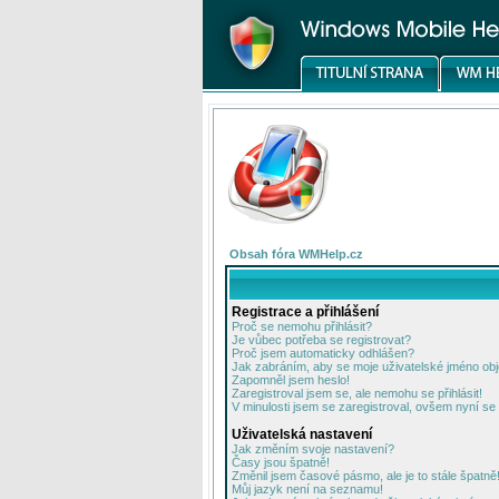
Obsah fóra WMHelp.cz
Registrace a přihlášení
Proč se nemohu přihlásit?
Je vůbec potřeba se registrovat?
Proč jsem automaticky odhlášen?
Jak zabráním, aby se moje uživatelské jméno ob
Zapomněl jsem heslo!
Zaregistroval jsem se, ale nemohu se přihlásit!
V minulosti jsem se zaregistroval, ovšem nyní se 
Uživatelská nastavení
Jak změním svoje nastavení?
Časy jsou špatně!
Změnil jsem časové pásmo, ale je to stále špatně
Můj jazyk není na seznamu!