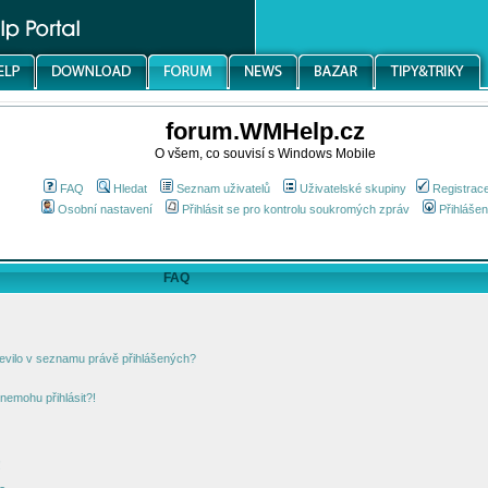
forum.WMHelp.cz
O všem, co souvisí s Windows Mobile
FAQ
Hledat
Seznam uživatelů
Uživatelské skupiny
Registrac
Osobní nastavení
Přihlásit se pro kontrolu soukromých zpráv
Přihlášen
FAQ
jevilo v seznamu právě přihlášených?
nemohu přihlásit?!
!