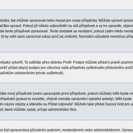
trátor, tak můžete upravovat nebo mazat jen svoje příspěvky. Můžete upravit zpráv
lačítko
upravit
. Pokud již někdo odpověděl na váš příspěvek a vy ho upravíte, objev
t jste tento příspěvek upravovali. Tento dodatek se neobjeví, pokud zatím nikdo ne
k (ti by měli sami zanechat vzkaz proč jej změnili). Normální uživatelé nemohou př
nějaký vytvořit. To uděláte přes stránku
Profil
. Podpis můžete přidat k právě psané
vněž přidat stejný podpis pro všechny vaše příspěvky zaškrtnutím příslušného políč
spěvkům odstraněním tohoto zaškrtnutí).
dáte nový příspěvek (nebo upravujete první příspěvek, pokud můžete) měli byste vid
íspěvků (pokud to nevidíte, zřejmě nemáte oprávnění vytvářet ankety). Měli byste
ím název otázky a klikněte na
Přidat odpověď
. Můžete také přidat časový limit pro 
které můžete zadat, určuje administrátor fóra.
ohou být upravována původním autorem, moderátorem nebo administrátorem. Úpravu 