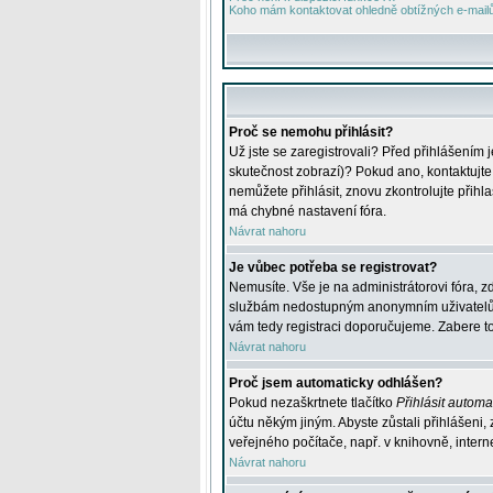
Koho mám kontaktovat ohledně obtížných e-mailů 
Proč se nemohu přihlásit?
Už jste se zaregistrovali? Před přihlášením 
skutečnost zobrazí)? Pokud ano, kontaktujte a
nemůžete přihlásit, znovu zkontrolujte přih
má chybné nastavení fóra.
Návrat nahoru
Je vůbec potřeba se registrovat?
Nemusíte. Vše je na administrátorovi fóra, z
službám nedostupným anonymním uživatelům, j
vám tedy registraci doporučujeme. Zabere to 
Návrat nahoru
Proč jsem automaticky odhlášen?
Pokud nezaškrtnete tlačítko
Přihlásit automat
účtu někým jiným. Abyste zůstali přihlášeni,
veřejného počítače, např. v knihovně, intern
Návrat nahoru