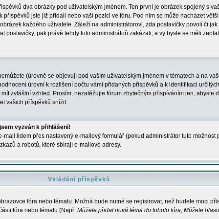
 příspěvků dva obrázky pod uživatelským jménem. Ten první je obrázek spojený s vaš
ik příspěvků jste již přidali nebo vaší pozici ve fóru. Pod ním se může nacházet vět
í obrázek každého uživatele. Záleží na administrátorovi, zda postavičky povolí či jak 
postavičky, pak právě tehdy toto administrátoři zakázali, a vy byste se měli zepta
nemůžete (úrovně se objevují pod vaším uživatelským jménem v tématech a na vaše
odnocení úrovní k rozlišení počtu vámi přidaných příspěvků a k identifikaci určitých
ít zvláštní vzhled. Prosím, nezatěžujte fórum zbytečným přispíváním jen, abyste d
 vašich příspěvků snížit.
 jsem vyzván k přihlášení!
-mail lidem přes nastavený e-mailový formulář (pokud administrátor tuto možnost po
azů a robotů, které sbírají e-mailové adresy.
Vkládání příspěvků
 obrazovce fóra nebo tématu. Možná bude nutné se registrovat, než budete moci přis
části fóra nebo tématu (Např.
Můžete přidat nová téma do tohoto fóra, Můžete hlasov