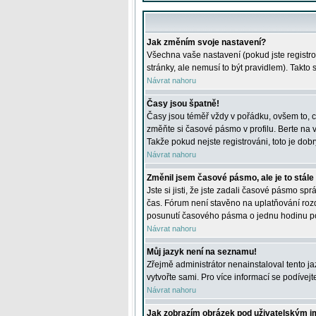
Jak změním svoje nastavení?
Všechna vaše nastavení (pokud jste registro
stránky, ale nemusí to být pravidlem). Takto
Návrat nahoru
Časy jsou špatně!
Časy jsou téměř vždy v pořádku, ovšem to, c
změňte si časové pásmo v profilu. Berte na
Takže pokud nejste registrováni, toto je dobr
Návrat nahoru
Změnil jsem časové pásmo, ale je to stále
Jste si jisti, že jste zadali časové pásmo sp
čas. Fórum není stavěno na uplatňování roz
posunutí časového pásma o jednu hodinu po 
Návrat nahoru
Můj jazyk není na seznamu!
Zřejmě administrátor nenainstaloval tento jaz
vytvořte sami. Pro více informací se podívej
Návrat nahoru
Jak zobrazím obrázek pod uživatelským 