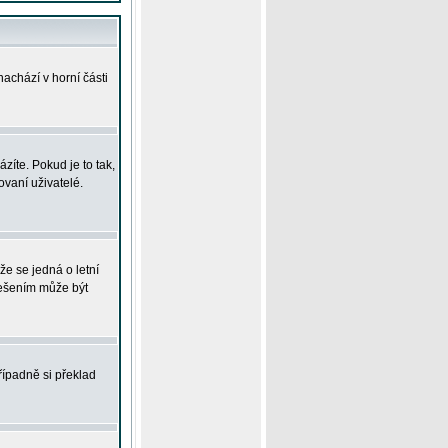
achází v horní části
íte. Pokud je to tak,
vaní uživatelé.
že se jedná o letní
Řešením může být
řípadně si překlad