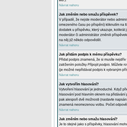
atd.
).
Návrat nahoru
Jak změním nebo smažu příspěvek?
V případě, že nejste moderátor nebo adminis
omezeného času po přispění) kliknutím na t
dodatek u příspěvku, který ukazuje, kolikrá
moderátor či administrátor změnili příspěve
na něj již někdo odpověděl.
Návrat nahoru
Jak přidám podpis k mému příspěvku?
Přidat podpis znamená, že si musíte nejdřív 
zatržením položky
Připojit podpis
. Můžete ro
(je možné nepřidávat podpis k vybraným pří
Návrat nahoru
Jak vytvořím hlasování?
Vytvoření hlasování je jednoduché. Když při
hlasování
pod hlavním oknem na přidávání př
pak alespoň dvě možnosti (nastavte napsán
znamená neomezenou volbu. Počet odpovědí, 
Návrat nahoru
Jak změním nebo smažu hlasování?
Je to stejné jako s příspěvky, hlasování m