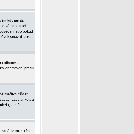
u (někdy jen do
í se vám malinký
odpověděl nebo pokud
íspěvek smazat, pokud
mu příspěvku
ka v nastavení profilu
ět tlačítko
Přidat
 zadat název ankety a
anketu, kde 0
zahájíte kliknutím