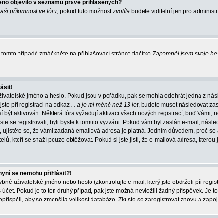
éno objevilo v seznamu právě přihlášených?
vaši přítomnost ve fóru
, pokud tuto možnost
zvolíte
budete viditelní jen pro administ
tomto případě zmáčkněte na přihlašovací stránce tlačítko
Zapomněl jsem svoje he
ásit!
živatelské jméno a heslo. Pokud jsou v pořádku, pak se mohla odehrát jedna z násl
ste při registraci na odkaz
... a je mi méně než 13 let
, budete muset následovat zas
í být aktivován. Některá fóra vyžadují aktivaci všech nových registrací, buď Vámi,
jste se registrovali, byli byste k tomuto vyzváni. Pokud vám byl zaslán e-mail, násle
, ujistěte se, že vámi zadaná emailová adresa je platná. Jedním důvodem, proč se 
elů, kteří se snaží pouze obtěžovat. Pokud si jste jisti, že e-mailová adresa, kterou j
nyní se nemohu přihlásit?!
né uživatelské jméno nebo heslo (zkontrolujte e-mail, který jste obdrželi při regis
čet. Pokud je to ten druhý případ, pak jste možná nevložili žádný příspěvek. Je to
nepřispěli, aby se zmenšila velikost databáze. Zkuste se zaregistrovat znovu a zapoj