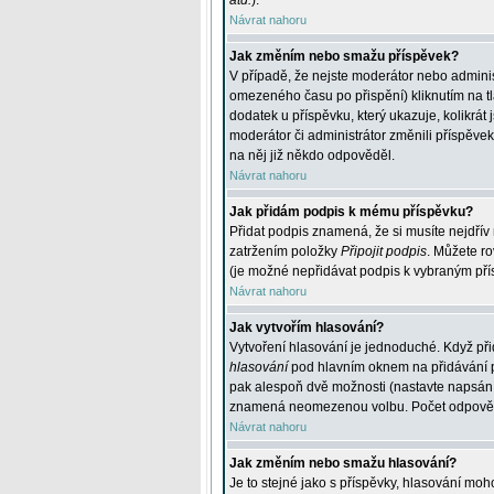
atd.
).
Návrat nahoru
Jak změním nebo smažu příspěvek?
V případě, že nejste moderátor nebo adminis
omezeného času po přispění) kliknutím na t
dodatek u příspěvku, který ukazuje, kolikrá
moderátor či administrátor změnili příspěve
na něj již někdo odpověděl.
Návrat nahoru
Jak přidám podpis k mému příspěvku?
Přidat podpis znamená, že si musíte nejdřív 
zatržením položky
Připojit podpis
. Můžete ro
(je možné nepřidávat podpis k vybraným pří
Návrat nahoru
Jak vytvořím hlasování?
Vytvoření hlasování je jednoduché. Když při
hlasování
pod hlavním oknem na přidávání př
pak alespoň dvě možnosti (nastavte napsán
znamená neomezenou volbu. Počet odpovědí, 
Návrat nahoru
Jak změním nebo smažu hlasování?
Je to stejné jako s příspěvky, hlasování m