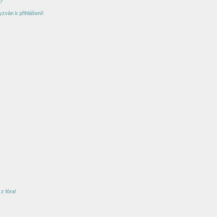
?
yzván k přihlášení!
z fóra!