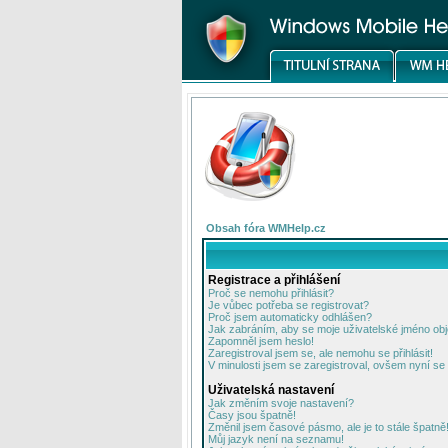
Obsah fóra WMHelp.cz
Registrace a přihlášení
Proč se nemohu přihlásit?
Je vůbec potřeba se registrovat?
Proč jsem automaticky odhlášen?
Jak zabráním, aby se moje uživatelské jméno ob
Zapomněl jsem heslo!
Zaregistroval jsem se, ale nemohu se přihlásit!
V minulosti jsem se zaregistroval, ovšem nyní se 
Uživatelská nastavení
Jak změním svoje nastavení?
Časy jsou špatně!
Změnil jsem časové pásmo, ale je to stále špatně
Můj jazyk není na seznamu!