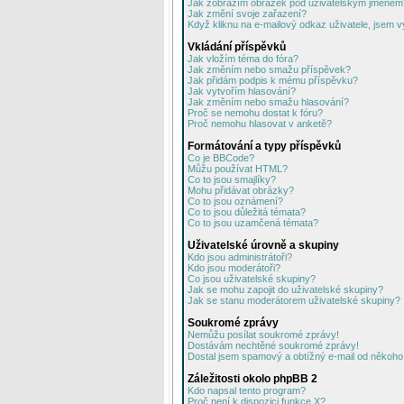
Jak zobrazím obrázek pod uživatelským jménem
Jak změní svoje zařazení?
Když kliknu na e-mailový odkaz uživatele, jsem v
Vkládání příspěvků
Jak vložím téma do fóra?
Jak změním nebo smažu příspěvek?
Jak přidám podpis k mému příspěvku?
Jak vytvořím hlasování?
Jak změním nebo smažu hlasování?
Proč se nemohu dostat k fóru?
Proč nemohu hlasovat v anketě?
Formátování a typy příspěvků
Co je BBCode?
Můžu používat HTML?
Co to jsou smajlíky?
Mohu přidávat obrázky?
Co to jsou oznámení?
Co to jsou důležitá témata?
Co to jsou uzamčená témata?
Uživatelské úrovně a skupiny
Kdo jsou administrátoři?
Kdo jsou moderátoři?
Co jsou uživatelské skupiny?
Jak se mohu zapojit do uživatelské skupiny?
Jak se stanu moderátorem uživatelské skupiny?
Soukromé zprávy
Nemůžu posílat soukromé zprávy!
Dostávám nechtěné soukromé zprávy!
Dostal jsem spamový a obtížný e-mail od někoho 
Záležitosti okolo phpBB 2
Kdo napsal tento program?
Proč není k dispozici funkce X?