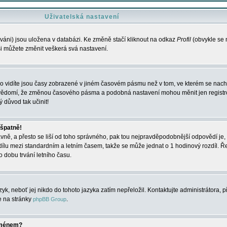
Uživatelská nastavení
váni) jsou uložena v databázi. Ke změně stačí kliknout na odkaz
Profil
(obvykle se n
 si můžete změnit veškerá svá nastavení.
o vidíte jsou časy zobrazené v jiném časovém pásmu než v tom, ve kterém se nacház
 vědomí, že změnou časového pásma a podobná nastavení mohou měnit jen registro
ý důvod tak učinit!
 špatně!
rávně, a přesto se liší od toho správného, pak tou nejpravděpodobnější odpovědí je, 
dílu mezi standardním a letním časem, takže se může jednat o 1 hodinový rozdíl. 
dobu trvání letního času.
yk, neboť jej nikdo do tohoto jazyka zatím nepřeložil. Kontaktujte administrátora, p
te na stránky
.
phpBB Group
jménem?