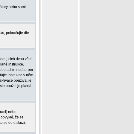
rátory nebo sami
slo
, pokračujte dle
edujících dvou věcí.
lané instrukce.
 nebo administrátorem
dujte instrukce v něm
aktivace používá, je
ste použili je platná,
traci) nebo
 obvyklé, že se
te se do diskuzí.