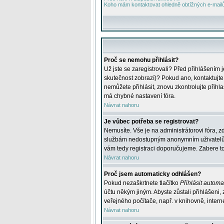
Koho mám kontaktovat ohledně obtížných e-mailů 
Proč se nemohu přihlásit?
Už jste se zaregistrovali? Před přihlášením 
skutečnost zobrazí)? Pokud ano, kontaktujte a
nemůžete přihlásit, znovu zkontrolujte přih
má chybné nastavení fóra.
Návrat nahoru
Je vůbec potřeba se registrovat?
Nemusíte. Vše je na administrátorovi fóra, z
službám nedostupným anonymním uživatelům, j
vám tedy registraci doporučujeme. Zabere to 
Návrat nahoru
Proč jsem automaticky odhlášen?
Pokud nezaškrtnete tlačítko
Přihlásit automat
účtu někým jiným. Abyste zůstali přihlášeni,
veřejného počítače, např. v knihovně, intern
Návrat nahoru