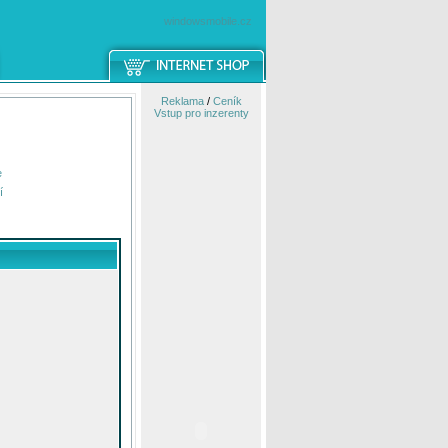
windowsmobile.cz
Reklama
/
Ceník
Vstup pro inzerenty
e
í