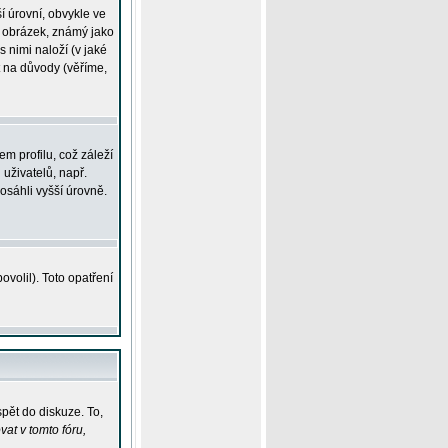
í úrovní, obvykle ve
ší obrázek, známý jako
s nimi naloží (v jaké
t na důvody (věříme,
m profilu, což záleží
 uživatelů, např.
osáhli vyšší úrovně.
volil). Toto opatření
pět do diskuze. To,
at v tomto fóru,