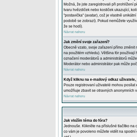
Možná, že jste zaregistrovali při prohlížení
tvaru hvězdiček nebo kostiček ukazující, kol
"postavička" (avatar), což je vlastně unikátn
podobě se zobrazí). Pokud nemůžete využívat 
že se hodí).
Návrat nahoru
Jak změní svoje zařazení?
Obecně vzato, svoje zařazení přímo změnit 
na použitém vzhledu). Většina fór používají h
označení moderátorů a administrátorů může m
Moderátor nebo administrátor pak může počet
Návrat nahoru
Když kliknu na e-mailový odkaz uživatele,
Pouze registrovaní uživatelé mohou posílat e
umožňuje zbavit se otravných anonymních vzk
Návrat nahoru
Jak vložím téma do fóra?
Jednouše. Klikněte na příslušné tlačítko na
co vám je povoleno můžete vidět na spodní 