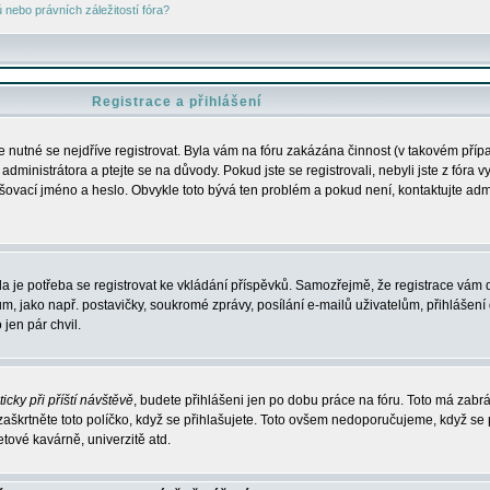
nebo právních záležitostí fóra?
Registrace a přihlášení
je nutné se nejdříve registrovat. Byla vám na fóru zakázána činnost (v takovém příp
dministrátora a ptejte se na důvody. Pokud jste se registrovali, nebyli jste z fóra v
lašovací jméno a heslo. Obvykle toto bývá ten problém a pokud není, kontaktujte ad
da je potřeba se registrovat ke vkládání příspěvků. Samozřejmě, že registrace vám d
ako např. postavičky, soukromé zprávy, posílání e-mailů uživatelům, přihlášení d
jen pár chvil.
icky při příští návštěvě
, budete přihlášeni jen po dobu práce na fóru. Toto má zabrá
 zaškrtněte toto políčko, když se přihlašujete. Toto ovšem nedoporučujeme, když se 
etové kavárně, univerzitě atd.