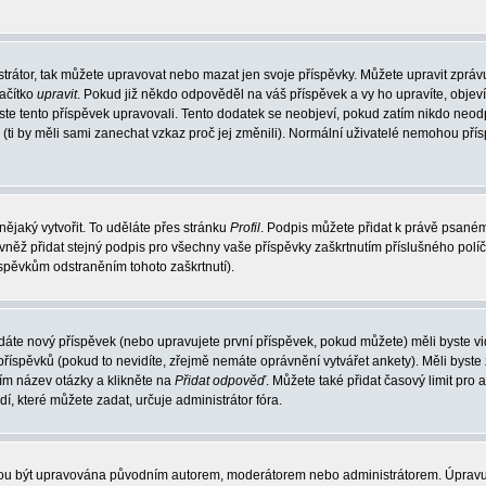
trátor, tak můžete upravovat nebo mazat jen svoje příspěvky. Můžete upravit zpráv
lačítko
upravit
. Pokud již někdo odpověděl na váš příspěvek a vy ho upravíte, objev
t jste tento příspěvek upravovali. Tento dodatek se neobjeví, pokud zatím nikdo ne
k (ti by měli sami zanechat vzkaz proč jej změnili). Normální uživatelé nemohou př
nějaký vytvořit. To uděláte přes stránku
Profil
. Podpis můžete přidat k právě psané
vněž přidat stejný podpis pro všechny vaše příspěvky zaškrtnutím příslušného políč
spěvkům odstraněním tohoto zaškrtnutí).
dáte nový příspěvek (nebo upravujete první příspěvek, pokud můžete) měli byste vid
íspěvků (pokud to nevidíte, zřejmě nemáte oprávnění vytvářet ankety). Měli byste
ím název otázky a klikněte na
Přidat odpověď
. Můžete také přidat časový limit pro 
které můžete zadat, určuje administrátor fóra.
ohou být upravována původním autorem, moderátorem nebo administrátorem. Úpravu 