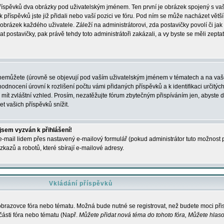
 příspěvků dva obrázky pod uživatelským jménem. Ten první je obrázek spojený s vaš
ik příspěvků jste již přidali nebo vaší pozici ve fóru. Pod ním se může nacházet vět
í obrázek každého uživatele. Záleží na administrátorovi, zda postavičky povolí či jak 
postavičky, pak právě tehdy toto administrátoři zakázali, a vy byste se měli zepta
nemůžete (úrovně se objevují pod vaším uživatelským jménem v tématech a na vaše
odnocení úrovní k rozlišení počtu vámi přidaných příspěvků a k identifikaci určitých
ít zvláštní vzhled. Prosím, nezatěžujte fórum zbytečným přispíváním jen, abyste d
 vašich příspěvků snížit.
 jsem vyzván k přihlášení!
-mail lidem přes nastavený e-mailový formulář (pokud administrátor tuto možnost po
azů a robotů, které sbírají e-mailové adresy.
Vkládání příspěvků
 obrazovce fóra nebo tématu. Možná bude nutné se registrovat, než budete moci přis
části fóra nebo tématu (Např.
Můžete přidat nová téma do tohoto fóra, Můžete hlasov