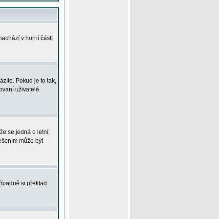
achází v horní části
íte. Pokud je to tak,
vaní uživatelé.
že se jedná o letní
Řešením může být
řípadně si překlad