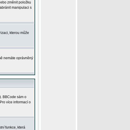
 nebo změnit položku
abránit manipulaci s
rizaci, kterou může
ejmě nemáte oprávněný
ky). BBCode sám o
Pro více informací o
tní
funkce, která