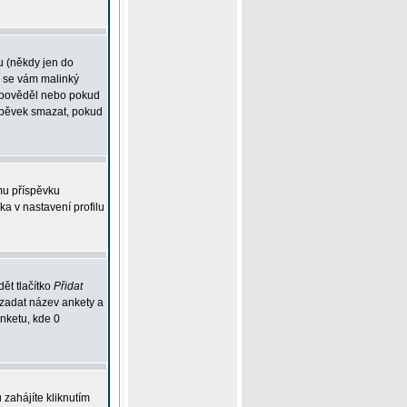
u (někdy jen do
í se vám malinký
odpověděl nebo pokud
íspěvek smazat, pokud
mu příspěvku
ka v nastavení profilu
ět tlačítko
Přidat
 zadat název ankety a
anketu, kde 0
zahájíte kliknutím