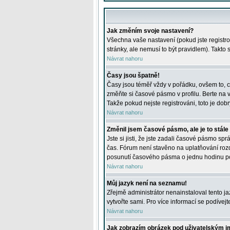
Jak změním svoje nastavení?
Všechna vaše nastavení (pokud jste registro
stránky, ale nemusí to být pravidlem). Takto
Návrat nahoru
Časy jsou špatně!
Časy jsou téměř vždy v pořádku, ovšem to, c
změňte si časové pásmo v profilu. Berte na
Takže pokud nejste registrováni, toto je dobr
Návrat nahoru
Změnil jsem časové pásmo, ale je to stále
Jste si jisti, že jste zadali časové pásmo sp
čas. Fórum není stavěno na uplatňování roz
posunutí časového pásma o jednu hodinu po 
Návrat nahoru
Můj jazyk není na seznamu!
Zřejmě administrátor nenainstaloval tento jaz
vytvořte sami. Pro více informací se podívej
Návrat nahoru
Jak zobrazím obrázek pod uživatelským 