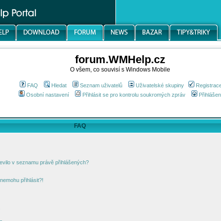
forum.WMHelp.cz
O všem, co souvisí s Windows Mobile
FAQ
Hledat
Seznam uživatelů
Uživatelské skupiny
Registrac
Osobní nastavení
Přihlásit se pro kontrolu soukromých zpráv
Přihlášen
FAQ
jevilo v seznamu právě přihlášených?
nemohu přihlásit?!
!