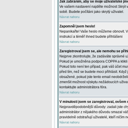
Jak zabráním, aby se moje uživatelské jm
Ve vašem nastavení najděte možnost
Skrýt 
sobě. Budete počítáni jako skrytý uživatel.
Návrat nahoru
Zapomněl jsem heslo!
Nepanikařte! Vaše heslo můžeme obnovit. V 
instrukcí a téměř ihned budete přihlášeni
Návrat nahoru
Zaregistroval jsem se, ale nemohu se přihl
Nejprve zkontrolujte, že zadáváte správné u
Pokud je umožněna podpora COPPA a klikli j
Pokud toto není ten případ, pak váš účet mus
před tím, než se budete moci přihlásit. Když 
obsažené, pokud jste tento email neobdrželi
zmenšit možnost výskytu
nežádoucích
uživat
kontaktujte administrátora fóra.
Návrat nahoru
V minulosti jsem se zaregistroval, ovšem 
Nejpravděpodobnější důvody: zadali jste chyb
administrátor z nějakého důvodu smazal váš ú
pravidelně odstraňují uživatelé, kteří ničím 
Návrat nahoru