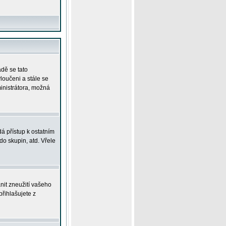
adě se tato
yloučeni a stále se
ministrátora, možná
á přístup k ostatním
o skupin, atd. Vřele
nit zneužití vašeho
přihlašujete z