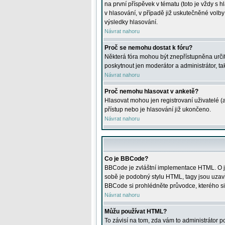
na první příspěvek v tématu (toto je vždy 
v hlasování, v případě již uskutečněné volb
výsledky hlasování.
Návrat nahoru
Proč se nemohu dostat k fóru?
Některá fóra mohou být znepřístupněna určitý
poskytnout jen moderátor a administrátor, tak
Návrat nahoru
Proč nemohu hlasovat v anketě?
Hlasovat mohou jen registrovaní uživatelé (
přístup nebo je hlasování již ukončeno.
Návrat nahoru
Co je BBCode?
BBCode je zvláštní implementace HTML. O je
sobě je podobný stylu HTML, tagy jsou uzavřen
BBCode si prohlédněte průvodce, kterého si
Návrat nahoru
Můžu používat HTML?
To závisí na tom, zda vám to administrátor po