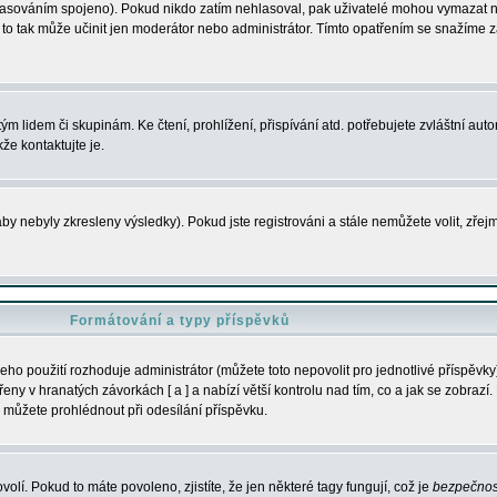
s hlasováním spojeno). Pokud nikdo zatím nehlasoval, pak uživatelé mohou vymazat
y to tak může učinit jen moderátor nebo administrátor. Tímto opatřením se snažíme z
m lidem či skupinám. Ke čtení, prohlížení, přispívání atd. potřebujete zvláštní auto
že kontaktujte je.
aby nebyly zkresleny výsledky). Pokud jste registrováni a stále nemůžete volit, zř
Formátování a typy příspěvků
ho použití rozhoduje administrátor (můžete toto nepovolit pro jednotlivé příspěv
y v hranatých závorkách [ a ] a nabízí větší kontrolu nad tím, co a jak se zobrazí. 
 můžete prohlédnout při odesílání příspěvku.
volí. Pokud to máte povoleno, zjistíte, že jen některé tagy fungují, což je
bezpečnos