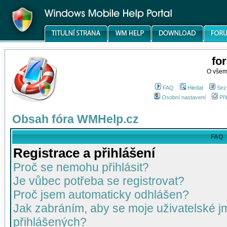
fo
O všem
FAQ
Hledat
Sez
Osobní nastavení
Při
Obsah fóra WMHelp.cz
FAQ
Registrace a přihlášení
Proč se nemohu přihlásit?
Je vůbec potřeba se registrovat?
Proč jsem automaticky odhlášen?
Jak zabráním, aby se moje uživatelské 
přihlášených?