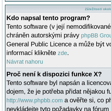
Záležitosti oko
Kdo napsal tento program?
Tento software (v její nemodifikované
chráněn autorskými právy
phpBB Gro
General Public Licence a může být vo
informací klikněte
.
zde
Návrat nahoru
Proč není k dispozici funkce X?
Tento software byl napsán a licenco
dojem, že je potřeba přidat nějakou f
a ověřte si, co 
http://www.phpbb.com
nevkládejte tyto požadavky na fóru