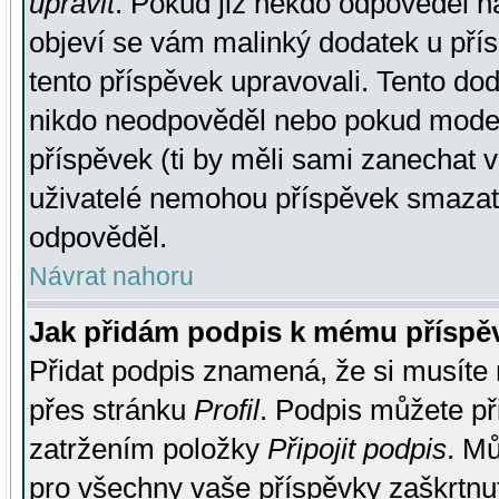
upravit
. Pokud již někdo odpověděl na
objeví se vám malinký dodatek u přísp
tento příspěvek upravovali. Tento do
nikdo neodpověděl nebo pokud moderá
příspěvek (ti by měli sami zanechat v
uživatelé nemohou příspěvek smazat,
odpověděl.
Návrat nahoru
Jak přidám podpis k mému příspě
Přidat podpis znamená, že si musíte n
přes stránku
Profil
. Podpis můžete p
zatržením položky
Připojit podpis
. Mů
pro všechny vaše příspěvky zaškrtnut