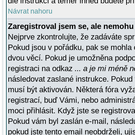
dle instrukcí a téměř ihned budete př
Návrat nahoru
Zaregistroval jsem se, ale nemohu 
Nejprve zkontrolujte, že zadáváte sp
Pokud jsou v pořádku, pak se mohla o
dvou věcí. Pokud je umožněna podpora
registraci na odkaz
... a je mi méně n
následovat zaslané instrukce. Pokud t
musí být aktivován. Některá fóra vyž
registrací, buď Vámi, nebo administr
moci přihlásit. Když jste se registrova
Pokud vám byl zaslán e-mail, násled
pokud jste tento email neobdrželi, uj