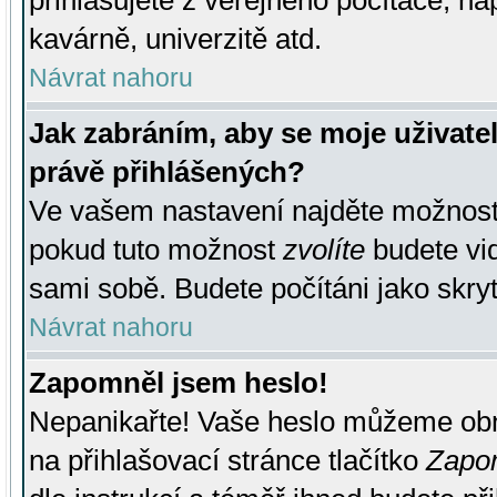
přihlašujete z veřejného počítače, na
kavárně, univerzitě atd.
Návrat nahoru
Jak zabráním, aby se moje uživate
právě přihlášených?
Ve vašem nastavení najděte možnos
pokud tuto možnost
zvolíte
budete vid
sami sobě. Budete počítáni jako skryt
Návrat nahoru
Zapomněl jsem heslo!
Nepanikařte! Vaše heslo můžeme obn
na přihlašovací stránce tlačítko
Zapom