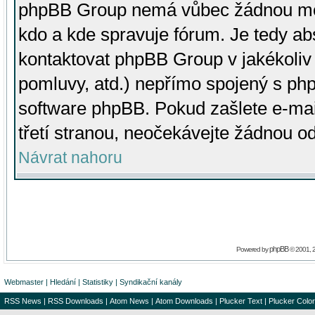
phpBB Group nemá vůbec žádnou moc 
kdo a kde spravuje fórum. Je tedy a
kontaktovat phpBB Group v jakékoliv p
pomluvy, atd.) nepřímo spojený s p
software phpBB. Pokud zašlete e-mai
třetí stranou, neočekávejte žádnou o
Návrat nahoru
phpBB
Powered by
© 2001, 
Webmaster
|
Hledání
|
Statistiky
|
Syndikační kanály
RSS News
|
RSS Downloads
|
Atom News
|
Atom Downloads
|
Plucker Text
|
Plucker Color