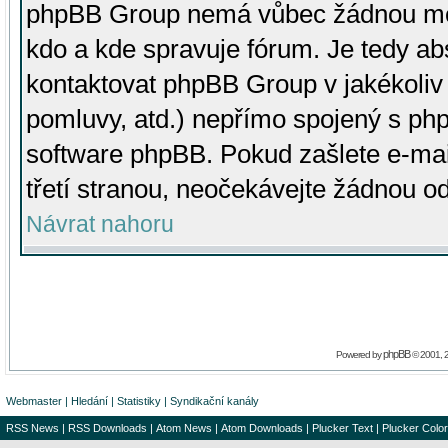
phpBB Group nemá vůbec žádnou moc 
kdo a kde spravuje fórum. Je tedy a
kontaktovat phpBB Group v jakékoliv p
pomluvy, atd.) nepřímo spojený s p
software phpBB. Pokud zašlete e-mai
třetí stranou, neočekávejte žádnou o
Návrat nahoru
phpBB
Powered by
© 2001, 
Webmaster
|
Hledání
|
Statistiky
|
Syndikační kanály
RSS News
|
RSS Downloads
|
Atom News
|
Atom Downloads
|
Plucker Text
|
Plucker Color