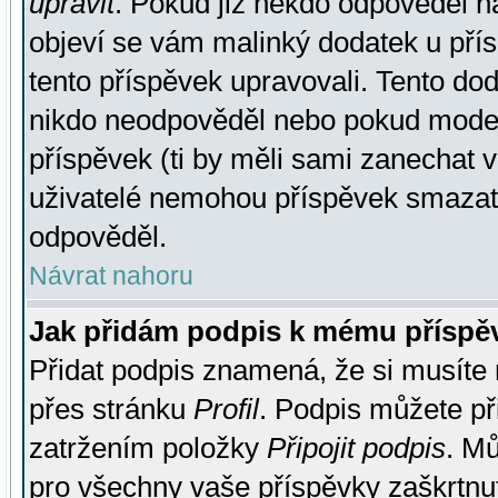
upravit
. Pokud již někdo odpověděl na
objeví se vám malinký dodatek u přísp
tento příspěvek upravovali. Tento do
nikdo neodpověděl nebo pokud moderá
příspěvek (ti by měli sami zanechat v
uživatelé nemohou příspěvek smazat,
odpověděl.
Návrat nahoru
Jak přidám podpis k mému příspě
Přidat podpis znamená, že si musíte n
přes stránku
Profil
. Podpis můžete p
zatržením položky
Připojit podpis
. Mů
pro všechny vaše příspěvky zaškrtnut