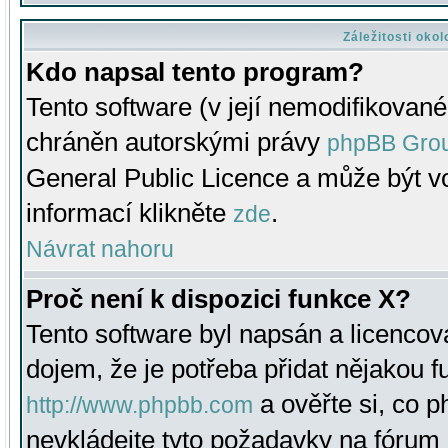
Záležitosti oko
Kdo napsal tento program?
Tento software (v její nemodifikované
chráněn autorskými právy
phpBB Gro
General Public Licence a může být vo
informací klikněte
.
zde
Návrat nahoru
Proč není k dispozici funkce X?
Tento software byl napsán a licenco
dojem, že je potřeba přidat nějakou f
a ověřte si, co 
http://www.phpbb.com
nevkládejte tyto požadavky na fóru