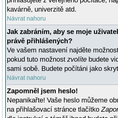
přihlašujete z veřejného počítače, na
kavárně, univerzitě atd.
Návrat nahoru
Jak zabráním, aby se moje uživate
právě přihlášených?
Ve vašem nastavení najděte možnos
pokud tuto možnost
zvolíte
budete vid
sami sobě. Budete počítáni jako skryt
Návrat nahoru
Zapomněl jsem heslo!
Nepanikařte! Vaše heslo můžeme obn
na přihlašovací stránce tlačítko
Zapom