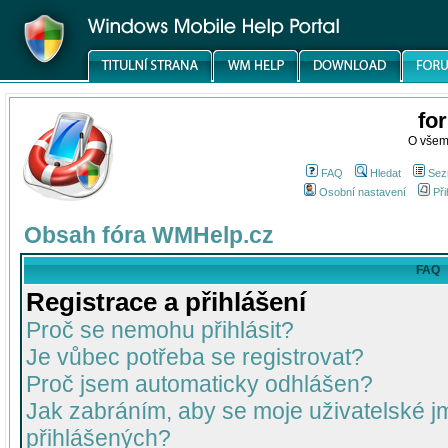
fo
O všem
FAQ
Hledat
Sez
Osobní nastavení
Při
Obsah fóra WMHelp.cz
FAQ
Registrace a přihlášení
Proč se nemohu přihlásit?
Je vůbec potřeba se registrovat?
Proč jsem automaticky odhlášen?
Jak zabráním, aby se moje uživatelské 
přihlášených?