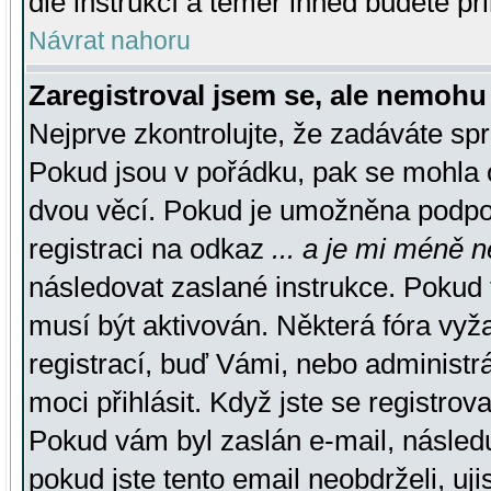
dle instrukcí a téměř ihned budete př
Návrat nahoru
Zaregistroval jsem se, ale nemohu 
Nejprve zkontrolujte, že zadáváte sp
Pokud jsou v pořádku, pak se mohla o
dvou věcí. Pokud je umožněna podpora
registraci na odkaz
... a je mi méně n
následovat zaslané instrukce. Pokud t
musí být aktivován. Některá fóra vyž
registrací, buď Vámi, nebo administr
moci přihlásit. Když jste se registrova
Pokud vám byl zaslán e-mail, násled
pokud jste tento email neobdrželi, uj