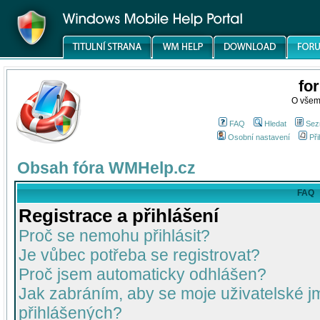
fo
O všem
FAQ
Hledat
Sez
Osobní nastavení
Při
Obsah fóra WMHelp.cz
FAQ
Registrace a přihlášení
Proč se nemohu přihlásit?
Je vůbec potřeba se registrovat?
Proč jsem automaticky odhlášen?
Jak zabráním, aby se moje uživatelské 
přihlášených?