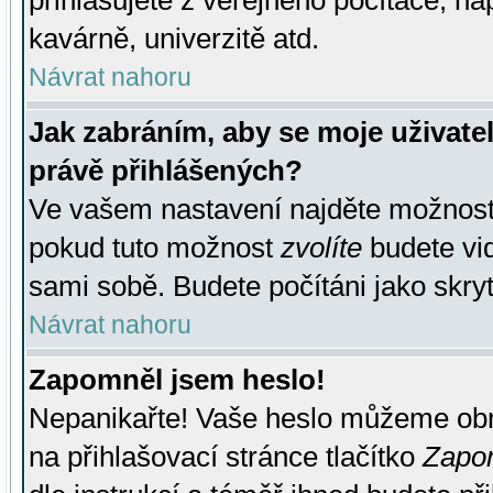
přihlašujete z veřejného počítače, na
kavárně, univerzitě atd.
Návrat nahoru
Jak zabráním, aby se moje uživate
právě přihlášených?
Ve vašem nastavení najděte možnos
pokud tuto možnost
zvolíte
budete vid
sami sobě. Budete počítáni jako skryt
Návrat nahoru
Zapomněl jsem heslo!
Nepanikařte! Vaše heslo můžeme obn
na přihlašovací stránce tlačítko
Zapom