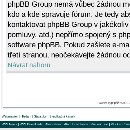
phpBB Group nemá vůbec žádnou moc 
kdo a kde spravuje fórum. Je tedy a
kontaktovat phpBB Group v jakékoliv p
pomluvy, atd.) nepřímo spojený s p
software phpBB. Pokud zašlete e-mai
třetí stranou, neočekávejte žádnou o
Návrat nahoru
phpBB
Powered by
© 2001, 
Webmaster
|
Hledání
|
Statistiky
|
Syndikační kanály
RSS News
|
RSS Downloads
|
Atom News
|
Atom Downloads
|
Plucker Text
|
Plucker Color