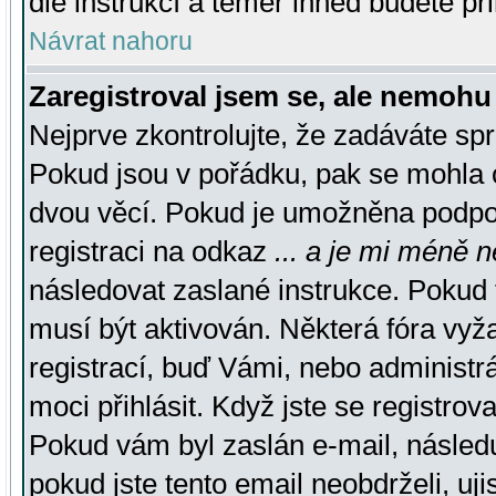
dle instrukcí a téměř ihned budete př
Návrat nahoru
Zaregistroval jsem se, ale nemohu 
Nejprve zkontrolujte, že zadáváte sp
Pokud jsou v pořádku, pak se mohla o
dvou věcí. Pokud je umožněna podpora
registraci na odkaz
... a je mi méně n
následovat zaslané instrukce. Pokud t
musí být aktivován. Některá fóra vyž
registrací, buď Vámi, nebo administr
moci přihlásit. Když jste se registrova
Pokud vám byl zaslán e-mail, násled
pokud jste tento email neobdrželi, uj