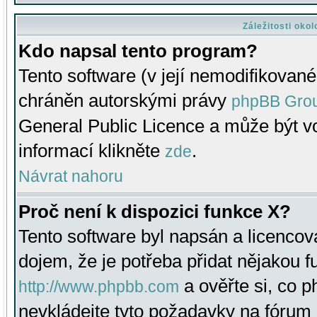
Záležitosti oko
Kdo napsal tento program?
Tento software (v její nemodifikované
chráněn autorskými právy
phpBB Gro
General Public Licence a může být vo
informací klikněte
.
zde
Návrat nahoru
Proč není k dispozici funkce X?
Tento software byl napsán a licenco
dojem, že je potřeba přidat nějakou f
a ověřte si, co 
http://www.phpbb.com
nevkládejte tyto požadavky na fóru