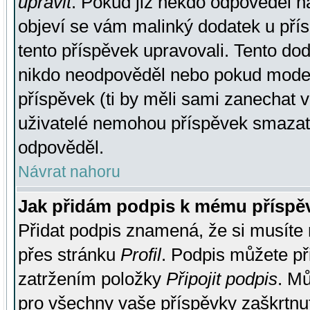
upravit
. Pokud již někdo odpověděl na
objeví se vám malinký dodatek u přísp
tento příspěvek upravovali. Tento do
nikdo neodpověděl nebo pokud moderá
příspěvek (ti by měli sami zanechat v
uživatelé nemohou příspěvek smazat,
odpověděl.
Návrat nahoru
Jak přidám podpis k mému příspě
Přidat podpis znamená, že si musíte n
přes stránku
Profil
. Podpis můžete p
zatržením položky
Připojit podpis
. Mů
pro všechny vaše příspěvky zaškrtnut