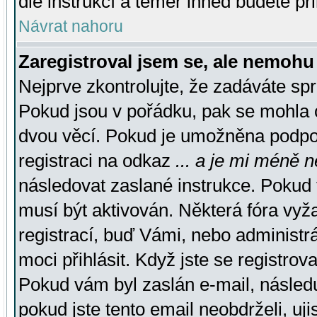
dle instrukcí a téměř ihned budete př
Návrat nahoru
Zaregistroval jsem se, ale nemohu 
Nejprve zkontrolujte, že zadáváte sp
Pokud jsou v pořádku, pak se mohla o
dvou věcí. Pokud je umožněna podpora
registraci na odkaz
... a je mi méně n
následovat zaslané instrukce. Pokud t
musí být aktivován. Některá fóra vyž
registrací, buď Vámi, nebo administr
moci přihlásit. Když jste se registrova
Pokud vám byl zaslán e-mail, násled
pokud jste tento email neobdrželi, uj