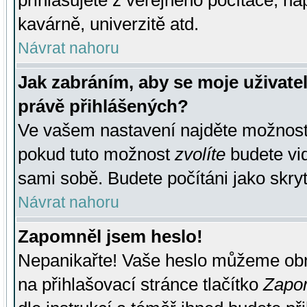
přihlašujete z veřejného počítače, na
kavárně, univerzitě atd.
Návrat nahoru
Jak zabráním, aby se moje uživate
právě přihlášených?
Ve vašem nastavení najděte možnos
pokud tuto možnost
zvolíte
budete vid
sami sobě. Budete počítáni jako skryt
Návrat nahoru
Zapomněl jsem heslo!
Nepanikařte! Vaše heslo můžeme obn
na přihlašovací stránce tlačítko
Zapom