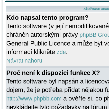
Záležitosti oko
Kdo napsal tento program?
Tento software (v její nemodifikované
chráněn autorskými právy
phpBB Gro
General Public Licence a může být vo
informací klikněte
.
zde
Návrat nahoru
Proč není k dispozici funkce X?
Tento software byl napsán a licenco
dojem, že je potřeba přidat nějakou f
a ověřte si, co 
http://www.phpbb.com
nevkládejte tyto požadavky na fóru