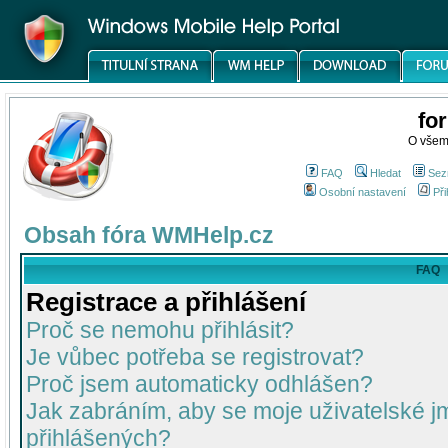
fo
O všem
FAQ
Hledat
Sez
Osobní nastavení
Při
Obsah fóra WMHelp.cz
FAQ
Registrace a přihlášení
Proč se nemohu přihlásit?
Je vůbec potřeba se registrovat?
Proč jsem automaticky odhlášen?
Jak zabráním, aby se moje uživatelské 
přihlášených?