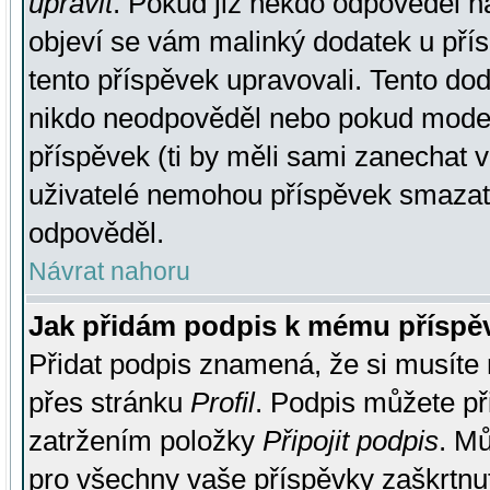
upravit
. Pokud již někdo odpověděl na
objeví se vám malinký dodatek u přísp
tento příspěvek upravovali. Tento do
nikdo neodpověděl nebo pokud moderá
příspěvek (ti by měli sami zanechat v
uživatelé nemohou příspěvek smazat,
odpověděl.
Návrat nahoru
Jak přidám podpis k mému příspě
Přidat podpis znamená, že si musíte n
přes stránku
Profil
. Podpis můžete p
zatržením položky
Připojit podpis
. Mů
pro všechny vaše příspěvky zaškrtnut