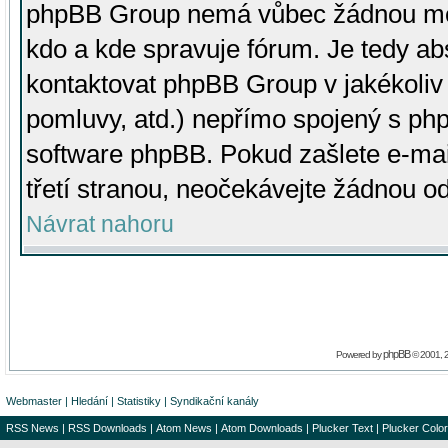
phpBB Group nemá vůbec žádnou moc 
kdo a kde spravuje fórum. Je tedy a
kontaktovat phpBB Group v jakékoliv p
pomluvy, atd.) nepřímo spojený s p
software phpBB. Pokud zašlete e-mai
třetí stranou, neočekávejte žádnou o
Návrat nahoru
phpBB
Powered by
© 2001, 
Webmaster
|
Hledání
|
Statistiky
|
Syndikační kanály
RSS News
|
RSS Downloads
|
Atom News
|
Atom Downloads
|
Plucker Text
|
Plucker Color