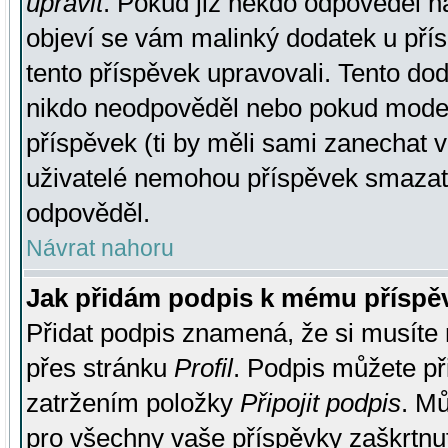
upravit
. Pokud již někdo odpověděl na
objeví se vám malinký dodatek u přísp
tento příspěvek upravovali. Tento do
nikdo neodpověděl nebo pokud moderá
příspěvek (ti by měli sami zanechat v
uživatelé nemohou příspěvek smazat,
odpověděl.
Návrat nahoru
Jak přidám podpis k mému příspě
Přidat podpis znamená, že si musíte n
přes stránku
Profil
. Podpis můžete p
zatržením položky
Připojit podpis
. Mů
pro všechny vaše příspěvky zaškrtnut