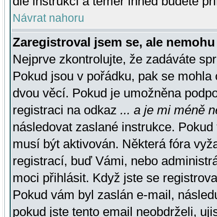
dle instrukcí a téměř ihned budete př
Návrat nahoru
Zaregistroval jsem se, ale nemohu 
Nejprve zkontrolujte, že zadáváte sp
Pokud jsou v pořádku, pak se mohla o
dvou věcí. Pokud je umožněna podpora
registraci na odkaz
... a je mi méně n
následovat zaslané instrukce. Pokud t
musí být aktivován. Některá fóra vyž
registrací, buď Vámi, nebo administr
moci přihlásit. Když jste se registrova
Pokud vám byl zaslán e-mail, násled
pokud jste tento email neobdrželi, uj