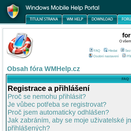
fo
O všem
FAQ
Hledat
Sez
Osobní nastavení
Při
Obsah fóra WMHelp.cz
FAQ
Registrace a přihlášení
Proč se nemohu přihlásit?
Je vůbec potřeba se registrovat?
Proč jsem automaticky odhlášen?
Jak zabráním, aby se moje uživatelské 
přihlášených?