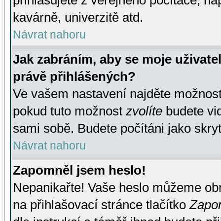
přihlašujete z veřejného počítače, na
kavárně, univerzitě atd.
Návrat nahoru
Jak zabráním, aby se moje uživate
právě přihlášených?
Ve vašem nastavení najděte možnos
pokud tuto možnost
zvolíte
budete vid
sami sobě. Budete počítáni jako skryt
Návrat nahoru
Zapomněl jsem heslo!
Nepanikařte! Vaše heslo můžeme obn
na přihlašovací stránce tlačítko
Zapom