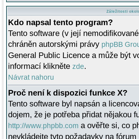
Záležitosti oko
Kdo napsal tento program?
Tento software (v její nemodifikované
chráněn autorskými právy
phpBB Gro
General Public Licence a může být vo
informací klikněte
.
zde
Návrat nahoru
Proč není k dispozici funkce X?
Tento software byl napsán a licenco
dojem, že je potřeba přidat nějakou f
a ověřte si, co 
http://www.phpbb.com
nevkládejte tyto požadavky na fóru