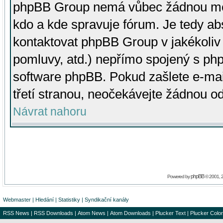
phpBB Group nemá vůbec žádnou moc 
kdo a kde spravuje fórum. Je tedy a
kontaktovat phpBB Group v jakékoliv p
pomluvy, atd.) nepřímo spojený s p
software phpBB. Pokud zašlete e-mai
třetí stranou, neočekávejte žádnou o
Návrat nahoru
phpBB
Powered by
© 2001, 
Webmaster
|
Hledání
|
Statistiky
|
Syndikační kanály
RSS News
|
RSS Downloads
|
Atom News
|
Atom Downloads
|
Plucker Text
|
Plucker Color