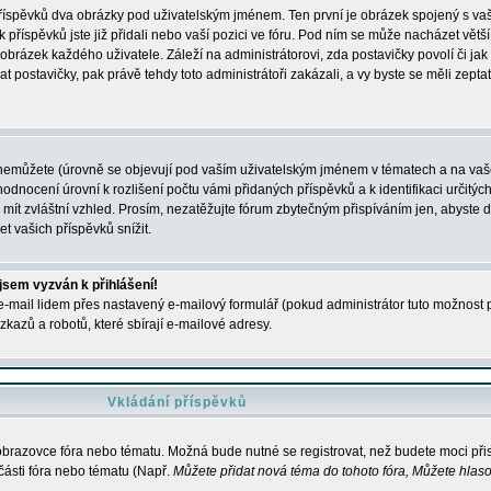
 příspěvků dva obrázky pod uživatelským jménem. Ten první je obrázek spojený s vaš
ik příspěvků jste již přidali nebo vaší pozici ve fóru. Pod ním se může nacházet vět
í obrázek každého uživatele. Záleží na administrátorovi, zda postavičky povolí či jak 
postavičky, pak právě tehdy toto administrátoři zakázali, a vy byste se měli zepta
nemůžete (úrovně se objevují pod vaším uživatelským jménem v tématech a na vaše
odnocení úrovní k rozlišení počtu vámi přidaných příspěvků a k identifikaci určitých
ít zvláštní vzhled. Prosím, nezatěžujte fórum zbytečným přispíváním jen, abyste d
 vašich příspěvků snížit.
 jsem vyzván k přihlášení!
-mail lidem přes nastavený e-mailový formulář (pokud administrátor tuto možnost po
azů a robotů, které sbírají e-mailové adresy.
Vkládání příspěvků
 obrazovce fóra nebo tématu. Možná bude nutné se registrovat, než budete moci přis
části fóra nebo tématu (Např.
Můžete přidat nová téma do tohoto fóra, Můžete hlasov