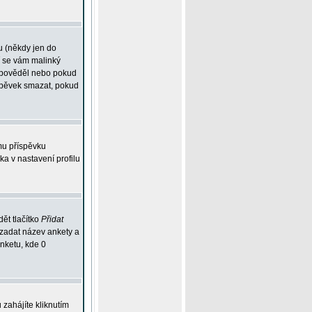
u (někdy jen do
í se vám malinký
odpověděl nebo pokud
íspěvek smazat, pokud
mu příspěvku
ka v nastavení profilu
ět tlačítko
Přidat
 zadat název ankety a
anketu, kde 0
zahájíte kliknutím