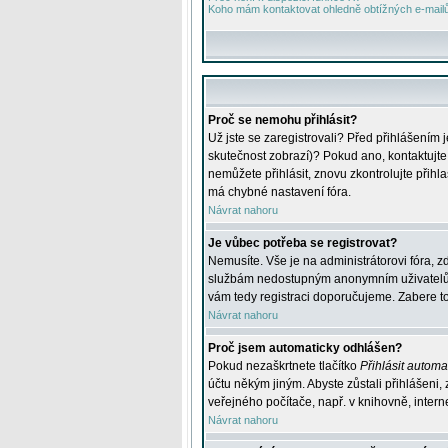
Koho mám kontaktovat ohledně obtížných e-mailů 
Proč se nemohu přihlásit?
Už jste se zaregistrovali? Před přihlášením 
skutečnost zobrazí)? Pokud ano, kontaktujte a
nemůžete přihlásit, znovu zkontrolujte přih
má chybné nastavení fóra.
Návrat nahoru
Je vůbec potřeba se registrovat?
Nemusíte. Vše je na administrátorovi fóra, z
službám nedostupným anonymním uživatelům, j
vám tedy registraci doporučujeme. Zabere to 
Návrat nahoru
Proč jsem automaticky odhlášen?
Pokud nezaškrtnete tlačítko
Přihlásit automat
účtu někým jiným. Abyste zůstali přihlášeni,
veřejného počítače, např. v knihovně, intern
Návrat nahoru