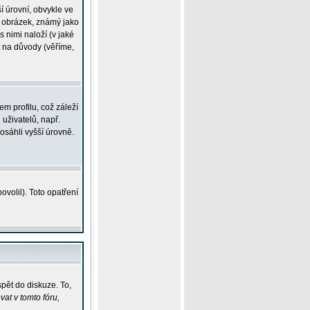
í úrovní, obvykle ve
ší obrázek, známý jako
s nimi naloží (v jaké
t na důvody (věříme,
m profilu, což záleží
 uživatelů, např.
osáhli vyšší úrovně.
volil). Toto opatření
pět do diskuze. To,
at v tomto fóru,