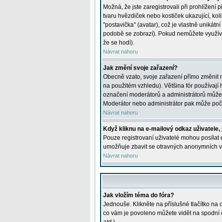
Možná, že jste zaregistrovali při prohlížení
tvaru hvězdiček nebo kostiček ukazující, kol
"postavička" (avatar), což je vlastně unikátn
podobě se zobrazí). Pokud nemůžete využívat 
že se hodí).
Návrat nahoru
Jak změní svoje zařazení?
Obecně vzato, svoje zařazení přímo změnit 
na použitém vzhledu). Většina fór používají h
označení moderátorů a administrátorů může m
Moderátor nebo administrátor pak může počet
Návrat nahoru
Když kliknu na e-mailový odkaz uživatele,
Pouze registrovaní uživatelé mohou posílat e
umožňuje zbavit se otravných anonymních vzk
Návrat nahoru
Jak vložím téma do fóra?
Jednouše. Klikněte na příslušné tlačítko na
co vám je povoleno můžete vidět na spodní 