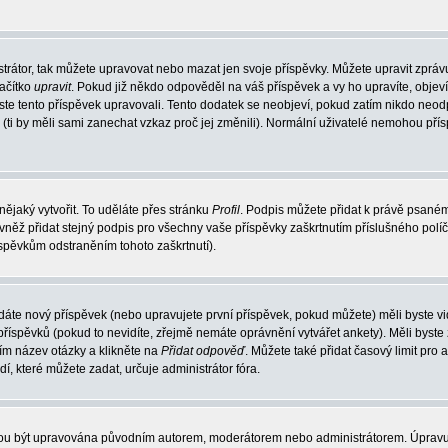
trátor, tak můžete upravovat nebo mazat jen svoje příspěvky. Můžete upravit zpráv
lačítko
upravit
. Pokud již někdo odpověděl na váš příspěvek a vy ho upravíte, objev
t jste tento příspěvek upravovali. Tento dodatek se neobjeví, pokud zatím nikdo ne
k (ti by měli sami zanechat vzkaz proč jej změnili). Normální uživatelé nemohou př
nějaký vytvořit. To uděláte přes stránku
Profil
. Podpis můžete přidat k právě psané
vněž přidat stejný podpis pro všechny vaše příspěvky zaškrtnutím příslušného políč
spěvkům odstraněním tohoto zaškrtnutí).
dáte nový příspěvek (nebo upravujete první příspěvek, pokud můžete) měli byste vid
íspěvků (pokud to nevidíte, zřejmě nemáte oprávnění vytvářet ankety). Měli byste
ím název otázky a klikněte na
Přidat odpověď
. Můžete také přidat časový limit pro 
které můžete zadat, určuje administrátor fóra.
ohou být upravována původním autorem, moderátorem nebo administrátorem. Úpravu 