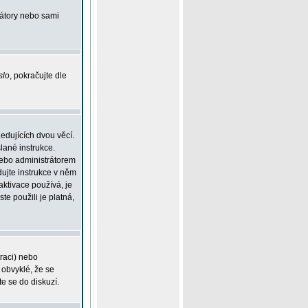
rátory nebo sami
slo
, pokračujte dle
edujících dvou věcí.
lané instrukce.
 nebo administrátorem
dujte instrukce v něm
aktivace používá, je
ste použili je platná,
traci) nebo
 obvyklé, že se
te se do diskuzí.