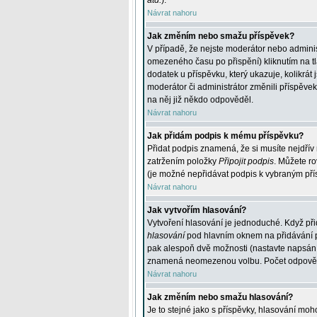
atd.
).
Návrat nahoru
Jak změním nebo smažu příspěvek?
V případě, že nejste moderátor nebo adminis
omezeného času po přispění) kliknutím na t
dodatek u příspěvku, který ukazuje, kolikrá
moderátor či administrátor změnili příspěve
na něj již někdo odpověděl.
Návrat nahoru
Jak přidám podpis k mému příspěvku?
Přidat podpis znamená, že si musíte nejdřív 
zatržením položky
Připojit podpis
. Můžete ro
(je možné nepřidávat podpis k vybraným pří
Návrat nahoru
Jak vytvořím hlasování?
Vytvoření hlasování je jednoduché. Když při
hlasování
pod hlavním oknem na přidávání př
pak alespoň dvě možnosti (nastavte napsán
znamená neomezenou volbu. Počet odpovědí, 
Návrat nahoru
Jak změním nebo smažu hlasování?
Je to stejné jako s příspěvky, hlasování m