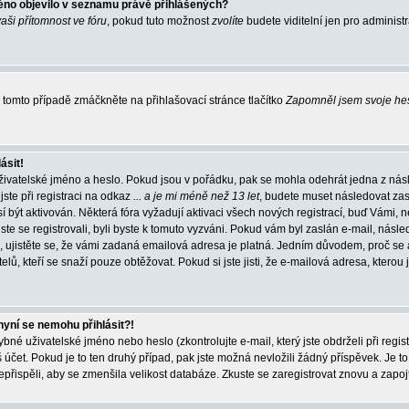
éno objevilo v seznamu právě přihlášených?
vaši přítomnost ve fóru
, pokud tuto možnost
zvolíte
budete viditelní jen pro administ
tomto případě zmáčkněte na přihlašovací stránce tlačítko
Zapomněl jsem svoje he
ásit!
živatelské jméno a heslo. Pokud jsou v pořádku, pak se mohla odehrát jedna z násl
ste při registraci na odkaz
... a je mi méně než 13 let
, budete muset následovat zas
í být aktivován. Některá fóra vyžadují aktivaci všech nových registrací, buď Vámi,
jste se registrovali, byli byste k tomuto vyzváni. Pokud vám byl zaslán e-mail, násle
, ujistěte se, že vámi zadaná emailová adresa je platná. Jedním důvodem, proč se 
elů, kteří se snaží pouze obtěžovat. Pokud si jste jisti, že e-mailová adresa, kterou j
nyní se nemohu přihlásit?!
né uživatelské jméno nebo heslo (zkontrolujte e-mail, který jste obdrželi při regis
čet. Pokud je to ten druhý případ, pak jste možná nevložili žádný příspěvek. Je to
nepřispěli, aby se zmenšila velikost databáze. Zkuste se zaregistrovat znovu a zapoj