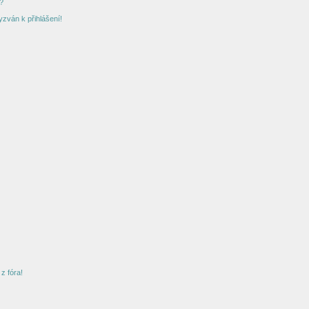
?
yzván k přihlášení!
z fóra!