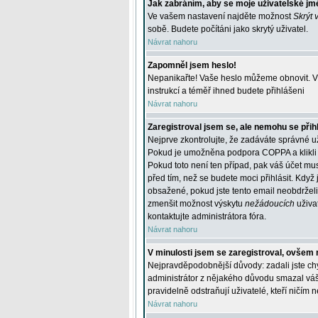
Jak zabráním, aby se moje uživatelské jm
Ve vašem nastavení najděte možnost
Skrýt 
sobě. Budete počítáni jako skrytý uživatel.
Návrat nahoru
Zapomněl jsem heslo!
Nepanikařte! Vaše heslo můžeme obnovit. V 
instrukcí a téměř ihned budete přihlášeni
Návrat nahoru
Zaregistroval jsem se, ale nemohu se přihl
Nejprve zkontrolujte, že zadáváte správné u
Pokud je umožněna podpora COPPA a klikli j
Pokud toto není ten případ, pak váš účet mus
před tím, než se budete moci přihlásit. Když 
obsažené, pokud jste tento email neobdrželi
zmenšit možnost výskytu
nežádoucích
uživat
kontaktujte administrátora fóra.
Návrat nahoru
V minulosti jsem se zaregistroval, ovšem 
Nejpravděpodobnější důvody: zadali jste chyb
administrátor z nějakého důvodu smazal váš ú
pravidelně odstraňují uživatelé, kteří ničím 
Návrat nahoru