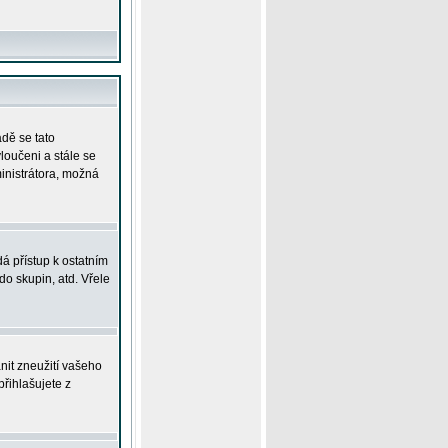
adě se tato
yloučeni a stále se
ministrátora, možná
á přístup k ostatním
o skupin, atd. Vřele
nit zneužití vašeho
přihlašujete z