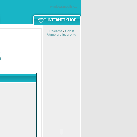
windowsmobile.cz
Reklama
/
Ceník
Vstup pro inzerenty
e
í