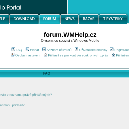
forum.WMHelp.cz
O všem, co souvisí s Windows Mobile
FAQ
Hledat
Seznam uživatelů
Uživatelské skupiny
Registrac
Osobní nastavení
Přihlásit se pro kontrolu soukromých zpráv
Přihlášen
FAQ
jevilo v seznamu právě přihlášených?
nemohu přihlásit?!
!