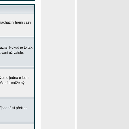
achází v horní části
íte. Pokud je to tak,
vaní uživatelé.
že se jedná o letní
Řešením může být
řípadně si překlad