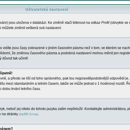
Uživatelská nastavení
váni) jsou uložena v databázi. Ke změně stačí kliknout na odkaz
Profil
(obvykle se n
 si můžete změnit veškerá svá nastavení.
o vidíte jsou časy zobrazené v jiném časovém pásmu než v tom, ve kterém se nacház
 vědomí, že změnou časového pásma a podobná nastavení mohou měnit jen registro
ý důvod tak učinit!
 špatně!
rávně, a přesto se liší od toho správného, pak tou nejpravděpodobnější odpovědí je, 
dílu mezi standardním a letním časem, takže se může jednat o 1 hodinový rozdíl. 
dobu trvání letního času.
yk, neboť jej nikdo do tohoto jazyka zatím nepřeložil. Kontaktujte administrátora, p
te na stránky
.
phpBB Group
jménem?