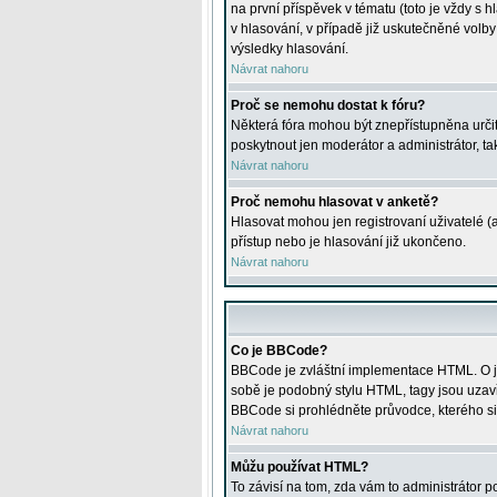
na první příspěvek v tématu (toto je vždy 
v hlasování, v případě již uskutečněné volb
výsledky hlasování.
Návrat nahoru
Proč se nemohu dostat k fóru?
Některá fóra mohou být znepřístupněna určitý
poskytnout jen moderátor a administrátor, tak
Návrat nahoru
Proč nemohu hlasovat v anketě?
Hlasovat mohou jen registrovaní uživatelé (
přístup nebo je hlasování již ukončeno.
Návrat nahoru
Co je BBCode?
BBCode je zvláštní implementace HTML. O je
sobě je podobný stylu HTML, tagy jsou uzavřen
BBCode si prohlédněte průvodce, kterého si
Návrat nahoru
Můžu používat HTML?
To závisí na tom, zda vám to administrátor po