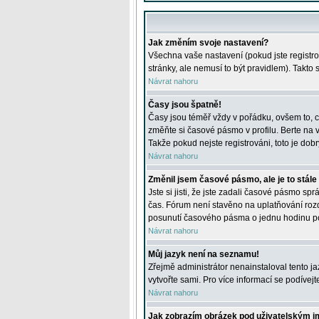
Jak změním svoje nastavení?
Všechna vaše nastavení (pokud jste registro
stránky, ale nemusí to být pravidlem). Takto
Návrat nahoru
Časy jsou špatně!
Časy jsou téměř vždy v pořádku, ovšem to, c
změňte si časové pásmo v profilu. Berte na
Takže pokud nejste registrováni, toto je dobr
Návrat nahoru
Změnil jsem časové pásmo, ale je to stále
Jste si jisti, že jste zadali časové pásmo sp
čas. Fórum není stavěno na uplatňování roz
posunutí časového pásma o jednu hodinu po 
Návrat nahoru
Můj jazyk není na seznamu!
Zřejmě administrátor nenainstaloval tento jaz
vytvořte sami. Pro více informací se podívej
Návrat nahoru
Jak zobrazím obrázek pod uživatelským 