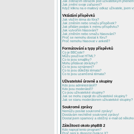
Jak zobrazím obrázek pod uživatelským jménem
Jak změní svoje zařazení?
Když kliknu na e-mailový odkaz uživatele, jsem v
Vkládání příspěvků
Jak vložím téma do fóra?
Jak změním nebo smažu příspěvek?
Jak přidám podpis k mému příspěvku?
Jak vytvořím hlasování?
Jak změním nebo smažu hlasování?
Proč se nemohu dostat k fóru?
Proč nemohu hlasovat v anketě?
Formátování a typy příspěvků
Co je BBCode?
Můžu používat HTML?
Co to jsou smajlíky?
Mohu přidávat obrázky?
Co to jsou oznámení?
Co to jsou důležitá témata?
Co to jsou uzamčená témata?
Uživatelské úrovně a skupiny
Kdo jsou administrátoři?
Kdo jsou moderátoři?
Co jsou uživatelské skupiny?
Jak se mohu zapojit do uživatelské skupiny?
Jak se stanu moderátorem uživatelské skupiny?
Soukromé zprávy
Nemůžu posílat soukromé zprávy!
Dostávám nechtěné soukromé zprávy!
Dostal jsem spamový a obtížný e-mail od někoho 
Záležitosti okolo phpBB 2
Kdo napsal tento program?
Proč není k dispozici funkce X?