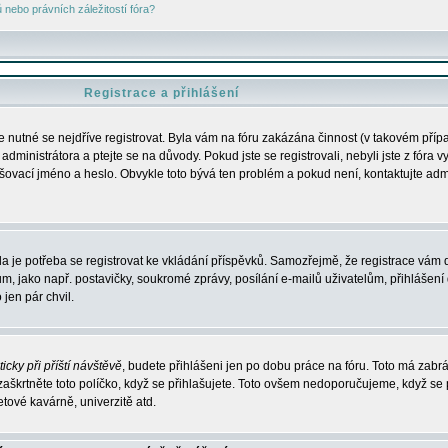
nebo právních záležitostí fóra?
Registrace a přihlášení
je nutné se nejdříve registrovat. Byla vám na fóru zakázána činnost (v takovém příp
dministrátora a ptejte se na důvody. Pokud jste se registrovali, nebyli jste z fóra v
lašovací jméno a heslo. Obvykle toto bývá ten problém a pokud není, kontaktujte ad
da je potřeba se registrovat ke vkládání příspěvků. Samozřejmě, že registrace vám d
ako např. postavičky, soukromé zprávy, posílání e-mailů uživatelům, přihlášení d
jen pár chvil.
icky při příští návštěvě
, budete přihlášeni jen po dobu práce na fóru. Toto má zabrá
 zaškrtněte toto políčko, když se přihlašujete. Toto ovšem nedoporučujeme, když se 
etové kavárně, univerzitě atd.