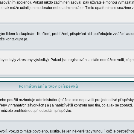
s hlasováním spojeno). Pokud nikdo zatím nehlasoval, pak uživatelé mohou vymazat
y to tak může učinit jen moderátor nebo administrátor. Tímto opatřením se snažíme z
m lidem či skupinám. Ke čtení, prohlížení, přispívání atd. potřebujete zvláštní auto
že kontaktujte je.
aby nebyly zkresleny výsledky). Pokud jste registrováni a stále nemůžete volit, zř
Formátování a typy příspěvků
ho použití rozhoduje administrátor (můžete toto nepovolit pro jednotlivé příspěv
y v hranatých závorkách [ a ] a nabízí větší kontrolu nad tím, co a jak se zobrazí. 
 můžete prohlédnout při odesílání příspěvku.
volí. Pokud to máte povoleno, zjistíte, že jen některé tagy fungují, což je
bezpečnos