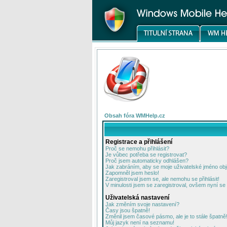
Obsah fóra WMHelp.cz
Registrace a přihlášení
Proč se nemohu přihlásit?
Je vůbec potřeba se registrovat?
Proč jsem automaticky odhlášen?
Jak zabráním, aby se moje uživatelské jméno ob
Zapomněl jsem heslo!
Zaregistroval jsem se, ale nemohu se přihlásit!
V minulosti jsem se zaregistroval, ovšem nyní se 
Uživatelská nastavení
Jak změním svoje nastavení?
Časy jsou špatně!
Změnil jsem časové pásmo, ale je to stále špatně
Můj jazyk není na seznamu!