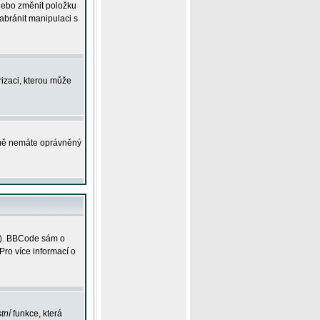
 nebo změnit položku
abránit manipulaci s
rizaci, kterou může
ejmě nemáte oprávněný
ky). BBCode sám o
Pro více informací o
tní
funkce, která