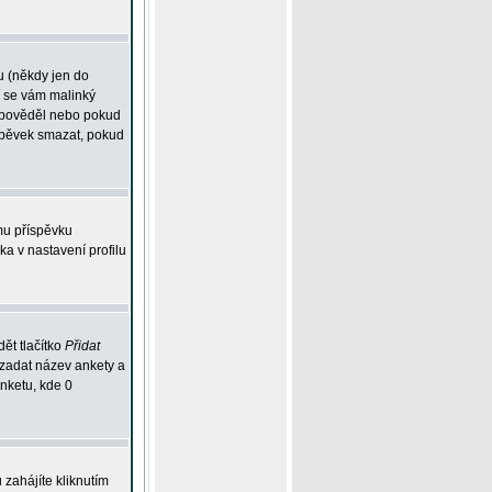
u (někdy jen do
í se vám malinký
odpověděl nebo pokud
íspěvek smazat, pokud
mu příspěvku
ka v nastavení profilu
ět tlačítko
Přidat
 zadat název ankety a
anketu, kde 0
zahájíte kliknutím