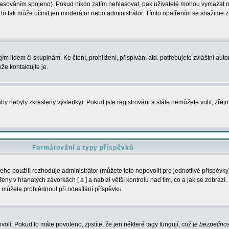
s hlasováním spojeno). Pokud nikdo zatím nehlasoval, pak uživatelé mohou vymazat
y to tak může učinit jen moderátor nebo administrátor. Tímto opatřením se snažíme z
m lidem či skupinám. Ke čtení, prohlížení, přispívání atd. potřebujete zvláštní auto
že kontaktujte je.
aby nebyly zkresleny výsledky). Pokud jste registrováni a stále nemůžete volit, zř
Formátování a typy příspěvků
ho použití rozhoduje administrátor (můžete toto nepovolit pro jednotlivé příspěv
y v hranatých závorkách [ a ] a nabízí větší kontrolu nad tím, co a jak se zobrazí. 
 můžete prohlédnout při odesílání příspěvku.
volí. Pokud to máte povoleno, zjistíte, že jen některé tagy fungují, což je
bezpečnos