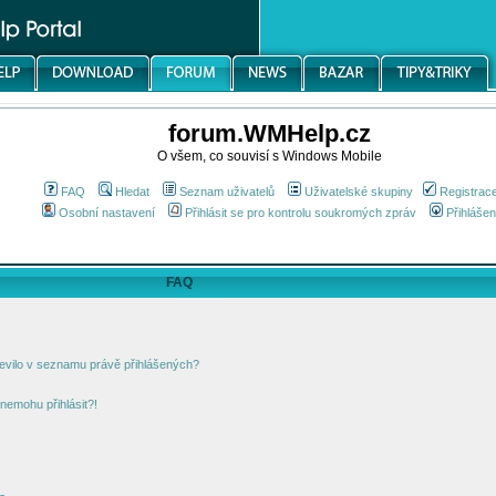
forum.WMHelp.cz
O všem, co souvisí s Windows Mobile
FAQ
Hledat
Seznam uživatelů
Uživatelské skupiny
Registrac
Osobní nastavení
Přihlásit se pro kontrolu soukromých zpráv
Přihlášen
FAQ
jevilo v seznamu právě přihlášených?
nemohu přihlásit?!
!