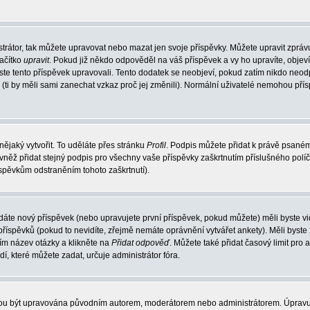
trátor, tak můžete upravovat nebo mazat jen svoje příspěvky. Můžete upravit zpráv
lačítko
upravit
. Pokud již někdo odpověděl na váš příspěvek a vy ho upravíte, objev
t jste tento příspěvek upravovali. Tento dodatek se neobjeví, pokud zatím nikdo ne
k (ti by měli sami zanechat vzkaz proč jej změnili). Normální uživatelé nemohou př
nějaký vytvořit. To uděláte přes stránku
Profil
. Podpis můžete přidat k právě psané
vněž přidat stejný podpis pro všechny vaše příspěvky zaškrtnutím příslušného políč
spěvkům odstraněním tohoto zaškrtnutí).
dáte nový příspěvek (nebo upravujete první příspěvek, pokud můžete) měli byste vid
íspěvků (pokud to nevidíte, zřejmě nemáte oprávnění vytvářet ankety). Měli byste
ím název otázky a klikněte na
Přidat odpověď
. Můžete také přidat časový limit pro 
které můžete zadat, určuje administrátor fóra.
ohou být upravována původním autorem, moderátorem nebo administrátorem. Úpravu 