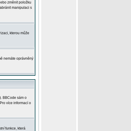
 nebo změnit položku
abránit manipulaci s
rizaci, kterou může
ejmě nemáte oprávněný
ky). BBCode sám o
Pro více informací o
tní
funkce, která