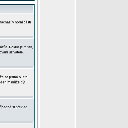
achází v horní části
íte. Pokud je to tak,
vaní uživatelé.
že se jedná o letní
Řešením může být
řípadně si překlad