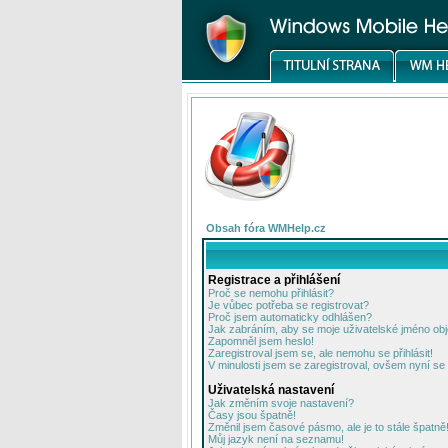
Obsah fóra WMHelp.cz
Registrace a přihlášení
Proč se nemohu přihlásit?
Je vůbec potřeba se registrovat?
Proč jsem automaticky odhlášen?
Jak zabráním, aby se moje uživatelské jméno ob
Zapomněl jsem heslo!
Zaregistroval jsem se, ale nemohu se přihlásit!
V minulosti jsem se zaregistroval, ovšem nyní se 
Uživatelská nastavení
Jak změním svoje nastavení?
Časy jsou špatně!
Změnil jsem časové pásmo, ale je to stále špatně
Můj jazyk není na seznamu!