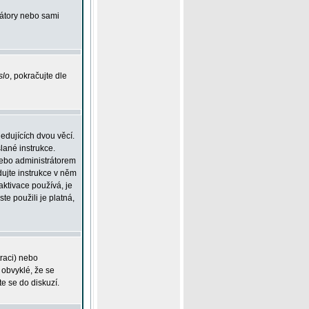
rátory nebo sami
slo
, pokračujte dle
edujících dvou věcí.
lané instrukce.
 nebo administrátorem
dujte instrukce v něm
aktivace používá, je
ste použili je platná,
traci) nebo
 obvyklé, že se
te se do diskuzí.