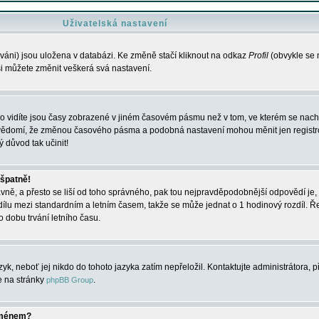
Uživatelská nastavení
váni) jsou uložena v databázi. Ke změně stačí kliknout na odkaz
Profil
(obvykle se n
 si můžete změnit veškerá svá nastavení.
o vidíte jsou časy zobrazené v jiném časovém pásmu než v tom, ve kterém se nacház
 vědomí, že změnou časového pásma a podobná nastavení mohou měnit jen registro
ý důvod tak učinit!
 špatně!
rávně, a přesto se liší od toho správného, pak tou nejpravděpodobnější odpovědí je, 
dílu mezi standardním a letním časem, takže se může jednat o 1 hodinový rozdíl. 
dobu trvání letního času.
yk, neboť jej nikdo do tohoto jazyka zatím nepřeložil. Kontaktujte administrátora, p
te na stránky
.
phpBB Group
jménem?