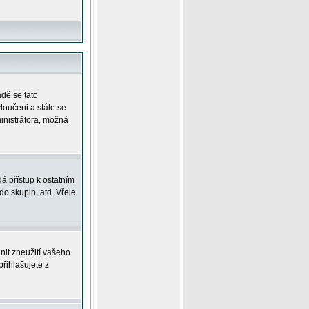
adě se tato
yloučeni a stále se
ministrátora, možná
á přístup k ostatním
o skupin, atd. Vřele
nit zneužití vašeho
přihlašujete z