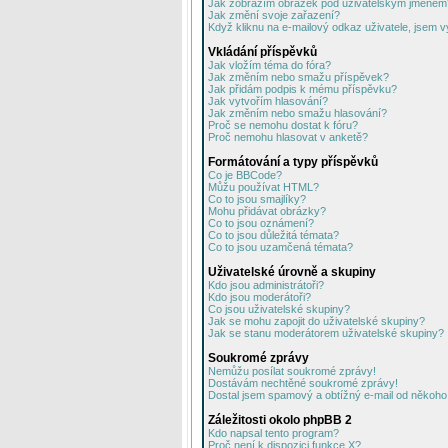
Jak zobrazím obrázek pod uživatelským jménem
Jak změní svoje zařazení?
Když kliknu na e-mailový odkaz uživatele, jsem v
Vkládání příspěvků
Jak vložím téma do fóra?
Jak změním nebo smažu příspěvek?
Jak přidám podpis k mému příspěvku?
Jak vytvořím hlasování?
Jak změním nebo smažu hlasování?
Proč se nemohu dostat k fóru?
Proč nemohu hlasovat v anketě?
Formátování a typy příspěvků
Co je BBCode?
Můžu používat HTML?
Co to jsou smajlíky?
Mohu přidávat obrázky?
Co to jsou oznámení?
Co to jsou důležitá témata?
Co to jsou uzamčená témata?
Uživatelské úrovně a skupiny
Kdo jsou administrátoři?
Kdo jsou moderátoři?
Co jsou uživatelské skupiny?
Jak se mohu zapojit do uživatelské skupiny?
Jak se stanu moderátorem uživatelské skupiny?
Soukromé zprávy
Nemůžu posílat soukromé zprávy!
Dostávám nechtěné soukromé zprávy!
Dostal jsem spamový a obtížný e-mail od někoho 
Záležitosti okolo phpBB 2
Kdo napsal tento program?
Proč není k dispozici funkce X?