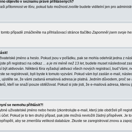
éno objevilo v seznamu právě přihlášených?
vaši přítomnost ve fóru
, pokud tuto možnost
zvolíte
budete viditelní jen pro administ
tomto případě zmáčkněte na přihlašovací stránce tlačítko
Zapomněl jsem svoje he
ásit!
živatelské jméno a heslo. Pokud jsou v pořádku, pak se mohla odehrát jedna z násl
ste při registraci na odkaz
... a je mi méně než 13 let
, budete muset následovat zas
í být aktivován. Některá fóra vyžadují aktivaci všech nových registrací, buď Vámi,
jste se registrovali, byli byste k tomuto vyzváni. Pokud vám byl zaslán e-mail, násle
, ujistěte se, že vámi zadaná emailová adresa je platná. Jedním důvodem, proč se 
elů, kteří se snaží pouze obtěžovat. Pokud si jste jisti, že e-mailová adresa, kterou j
nyní se nemohu přihlásit?!
né uživatelské jméno nebo heslo (zkontrolujte e-mail, který jste obdrželi při regis
čet. Pokud je to ten druhý případ, pak jste možná nevložili žádný příspěvek. Je to
nepřispěli, aby se zmenšila velikost databáze. Zkuste se zaregistrovat znovu a zapoj