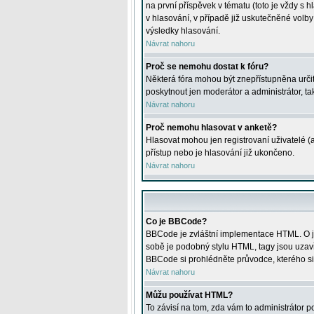
na první příspěvek v tématu (toto je vždy 
v hlasování, v případě již uskutečněné volb
výsledky hlasování.
Návrat nahoru
Proč se nemohu dostat k fóru?
Některá fóra mohou být znepřístupněna určitý
poskytnout jen moderátor a administrátor, tak
Návrat nahoru
Proč nemohu hlasovat v anketě?
Hlasovat mohou jen registrovaní uživatelé (
přístup nebo je hlasování již ukončeno.
Návrat nahoru
Co je BBCode?
BBCode je zvláštní implementace HTML. O je
sobě je podobný stylu HTML, tagy jsou uzavřen
BBCode si prohlédněte průvodce, kterého si
Návrat nahoru
Můžu používat HTML?
To závisí na tom, zda vám to administrátor po