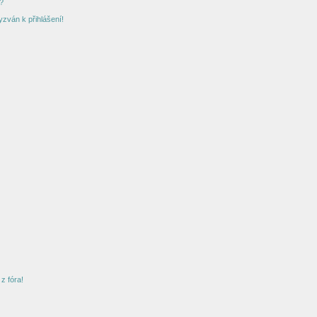
?
yzván k přihlášení!
z fóra!