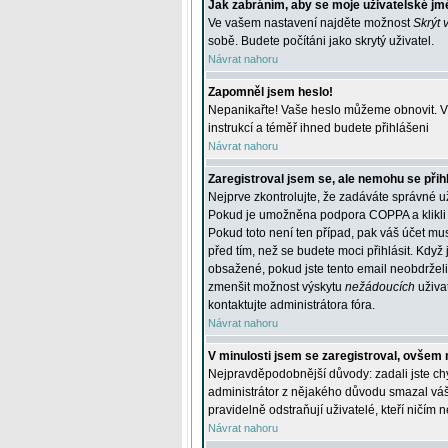
Jak zabráním, aby se moje uživatelské jm
Ve vašem nastavení najděte možnost
Skrýt 
sobě. Budete počítáni jako skrytý uživatel.
Návrat nahoru
Zapomněl jsem heslo!
Nepanikařte! Vaše heslo můžeme obnovit. V 
instrukcí a téměř ihned budete přihlášeni
Návrat nahoru
Zaregistroval jsem se, ale nemohu se přihl
Nejprve zkontrolujte, že zadáváte správné u
Pokud je umožněna podpora COPPA a klikli j
Pokud toto není ten případ, pak váš účet mus
před tím, než se budete moci přihlásit. Když 
obsažené, pokud jste tento email neobdrželi
zmenšit možnost výskytu
nežádoucích
uživat
kontaktujte administrátora fóra.
Návrat nahoru
V minulosti jsem se zaregistroval, ovšem 
Nejpravděpodobnější důvody: zadali jste chyb
administrátor z nějakého důvodu smazal váš ú
pravidelně odstraňují uživatelé, kteří ničím 
Návrat nahoru