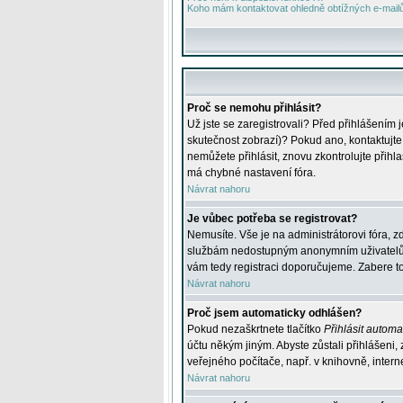
Koho mám kontaktovat ohledně obtížných e-mailů 
Proč se nemohu přihlásit?
Už jste se zaregistrovali? Před přihlášením 
skutečnost zobrazí)? Pokud ano, kontaktujte a
nemůžete přihlásit, znovu zkontrolujte přih
má chybné nastavení fóra.
Návrat nahoru
Je vůbec potřeba se registrovat?
Nemusíte. Vše je na administrátorovi fóra, z
službám nedostupným anonymním uživatelům, j
vám tedy registraci doporučujeme. Zabere to 
Návrat nahoru
Proč jsem automaticky odhlášen?
Pokud nezaškrtnete tlačítko
Přihlásit automat
účtu někým jiným. Abyste zůstali přihlášeni,
veřejného počítače, např. v knihovně, intern
Návrat nahoru