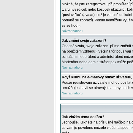
Možná, že jste zaregistrovali při prohlížení
tvaru hvězdiček nebo kostiček ukazující, kol
"postavička" (avatar), což je vlastně unikátn
podobě se zobrazí). Pokud nemůžete využívat 
že se hodí).
Návrat nahoru
Jak změní svoje zařazení?
Obecně vzato, svoje zařazení přímo změnit 
na použitém vzhledu). Většina fór používají h
označení moderátorů a administrátorů může m
Moderátor nebo administrátor pak může počet
Návrat nahoru
Když kliknu na e-mailový odkaz uživatele,
Pouze registrovaní uživatelé mohou posílat e
umožňuje zbavit se otravných anonymních vzk
Návrat nahoru
Jak vložím téma do fóra?
Jednouše. Klikněte na příslušné tlačítko na
co vám je povoleno můžete vidět na spodní 