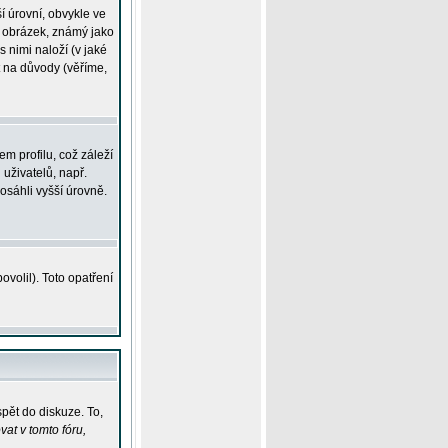
í úrovní, obvykle ve
ší obrázek, známý jako
s nimi naloží (v jaké
t na důvody (věříme,
m profilu, což záleží
 uživatelů, např.
osáhli vyšší úrovně.
volil). Toto opatření
pět do diskuze. To,
at v tomto fóru,