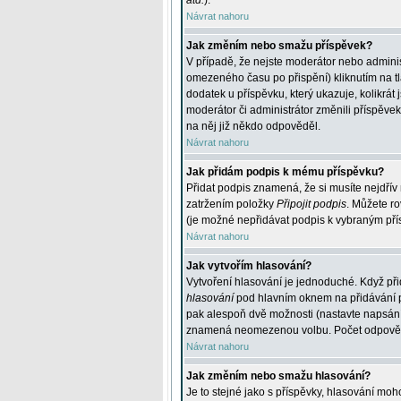
atd.
).
Návrat nahoru
Jak změním nebo smažu příspěvek?
V případě, že nejste moderátor nebo adminis
omezeného času po přispění) kliknutím na t
dodatek u příspěvku, který ukazuje, kolikrá
moderátor či administrátor změnili příspěve
na něj již někdo odpověděl.
Návrat nahoru
Jak přidám podpis k mému příspěvku?
Přidat podpis znamená, že si musíte nejdřív 
zatržením položky
Připojit podpis
. Můžete ro
(je možné nepřidávat podpis k vybraným pří
Návrat nahoru
Jak vytvořím hlasování?
Vytvoření hlasování je jednoduché. Když při
hlasování
pod hlavním oknem na přidávání př
pak alespoň dvě možnosti (nastavte napsán
znamená neomezenou volbu. Počet odpovědí, 
Návrat nahoru
Jak změním nebo smažu hlasování?
Je to stejné jako s příspěvky, hlasování m