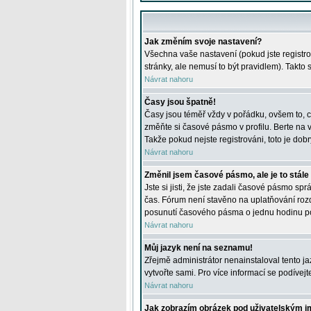
Jak změním svoje nastavení?
Všechna vaše nastavení (pokud jste registro
stránky, ale nemusí to být pravidlem). Takto
Návrat nahoru
Časy jsou špatně!
Časy jsou téměř vždy v pořádku, ovšem to, c
změňte si časové pásmo v profilu. Berte na
Takže pokud nejste registrováni, toto je dobr
Návrat nahoru
Změnil jsem časové pásmo, ale je to stále
Jste si jisti, že jste zadali časové pásmo sp
čas. Fórum není stavěno na uplatňování roz
posunutí časového pásma o jednu hodinu po 
Návrat nahoru
Můj jazyk není na seznamu!
Zřejmě administrátor nenainstaloval tento jaz
vytvořte sami. Pro více informací se podívej
Návrat nahoru
Jak zobrazím obrázek pod uživatelským 