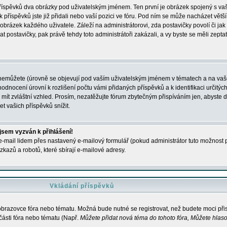
 příspěvků dva obrázky pod uživatelským jménem. Ten první je obrázek spojený s vaš
ik příspěvků jste již přidali nebo vaší pozici ve fóru. Pod ním se může nacházet vět
í obrázek každého uživatele. Záleží na administrátorovi, zda postavičky povolí či jak 
postavičky, pak právě tehdy toto administrátoři zakázali, a vy byste se měli zepta
nemůžete (úrovně se objevují pod vaším uživatelským jménem v tématech a na vaše
odnocení úrovní k rozlišení počtu vámi přidaných příspěvků a k identifikaci určitých
ít zvláštní vzhled. Prosím, nezatěžujte fórum zbytečným přispíváním jen, abyste d
 vašich příspěvků snížit.
 jsem vyzván k přihlášení!
-mail lidem přes nastavený e-mailový formulář (pokud administrátor tuto možnost po
azů a robotů, které sbírají e-mailové adresy.
Vkládání příspěvků
 obrazovce fóra nebo tématu. Možná bude nutné se registrovat, než budete moci přis
části fóra nebo tématu (Např.
Můžete přidat nová téma do tohoto fóra, Můžete hlasov