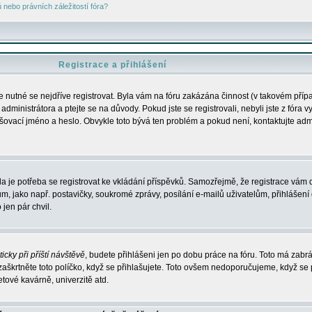
nebo právních záležitostí fóra?
Registrace a přihlášení
je nutné se nejdříve registrovat. Byla vám na fóru zakázána činnost (v takovém příp
dministrátora a ptejte se na důvody. Pokud jste se registrovali, nebyli jste z fóra v
lašovací jméno a heslo. Obvykle toto bývá ten problém a pokud není, kontaktujte ad
da je potřeba se registrovat ke vkládání příspěvků. Samozřejmě, že registrace vám d
ako např. postavičky, soukromé zprávy, posílání e-mailů uživatelům, přihlášení d
jen pár chvil.
icky při příští návštěvě
, budete přihlášeni jen po dobu práce na fóru. Toto má zabrá
 zaškrtněte toto políčko, když se přihlašujete. Toto ovšem nedoporučujeme, když se 
etové kavárně, univerzitě atd.