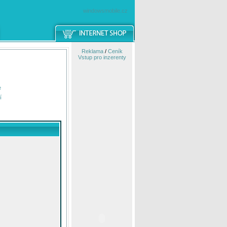
windowsmobile.cz
Reklama
/
Ceník
Vstup pro inzerenty
e
í