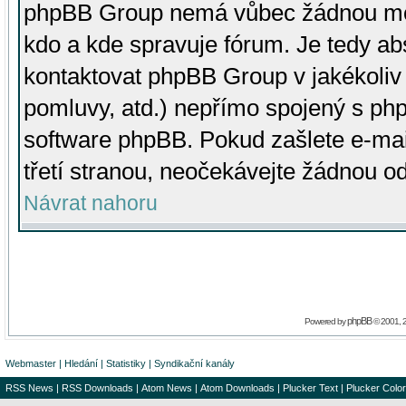
phpBB Group nemá vůbec žádnou moc 
kdo a kde spravuje fórum. Je tedy a
kontaktovat phpBB Group v jakékoliv p
pomluvy, atd.) nepřímo spojený s p
software phpBB. Pokud zašlete e-mai
třetí stranou, neočekávejte žádnou o
Návrat nahoru
phpBB
Powered by
© 2001, 
Webmaster
|
Hledání
|
Statistiky
|
Syndikační kanály
RSS News
|
RSS Downloads
|
Atom News
|
Atom Downloads
|
Plucker Text
|
Plucker Color