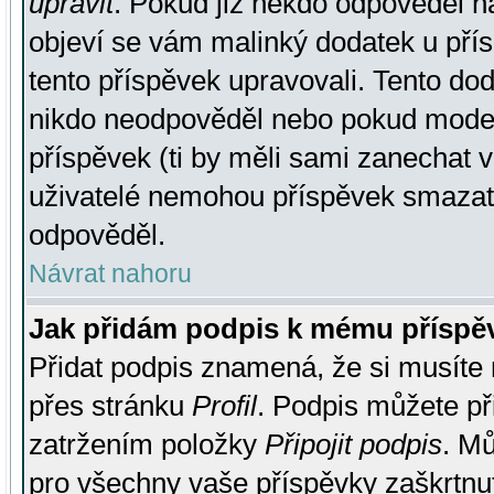
upravit
. Pokud již někdo odpověděl na
objeví se vám malinký dodatek u přísp
tento příspěvek upravovali. Tento do
nikdo neodpověděl nebo pokud moderá
příspěvek (ti by měli sami zanechat v
uživatelé nemohou příspěvek smazat,
odpověděl.
Návrat nahoru
Jak přidám podpis k mému příspě
Přidat podpis znamená, že si musíte n
přes stránku
Profil
. Podpis můžete p
zatržením položky
Připojit podpis
. Mů
pro všechny vaše příspěvky zaškrtnut