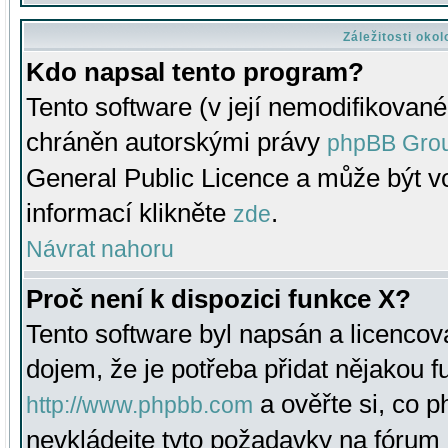
Záležitosti oko
Kdo napsal tento program?
Tento software (v její nemodifikované
chráněn autorskými právy
phpBB Gro
General Public Licence a může být vo
informací klikněte
.
zde
Návrat nahoru
Proč není k dispozici funkce X?
Tento software byl napsán a licenco
dojem, že je potřeba přidat nějakou f
a ověřte si, co 
http://www.phpbb.com
nevkládejte tyto požadavky na fóru