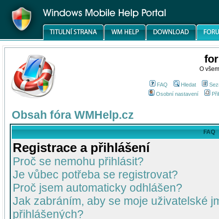
fo
O všem
FAQ
Hledat
Sez
Osobní nastavení
Při
Obsah fóra WMHelp.cz
FAQ
Registrace a přihlášení
Proč se nemohu přihlásit?
Je vůbec potřeba se registrovat?
Proč jsem automaticky odhlášen?
Jak zabráním, aby se moje uživatelské 
přihlášených?