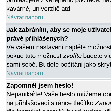
přihlašujete z veřejného počítače, na
kavárně, univerzitě atd.
Návrat nahoru
Jak zabráním, aby se moje uživate
právě přihlášených?
Ve vašem nastavení najděte možnos
pokud tuto možnost
zvolíte
budete vid
sami sobě. Budete počítáni jako skryt
Návrat nahoru
Zapomněl jsem heslo!
Nepanikařte! Vaše heslo můžeme obn
na přihlašovací stránce tlačítko
Zapom