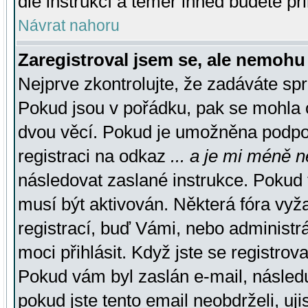
dle instrukcí a téměř ihned budete př
Návrat nahoru
Zaregistroval jsem se, ale nemohu 
Nejprve zkontrolujte, že zadáváte sp
Pokud jsou v pořádku, pak se mohla o
dvou věcí. Pokud je umožněna podpora
registraci na odkaz
... a je mi méně n
následovat zaslané instrukce. Pokud t
musí být aktivován. Některá fóra vyž
registrací, buď Vámi, nebo administr
moci přihlásit. Když jste se registrova
Pokud vám byl zaslán e-mail, násled
pokud jste tento email neobdrželi, uj