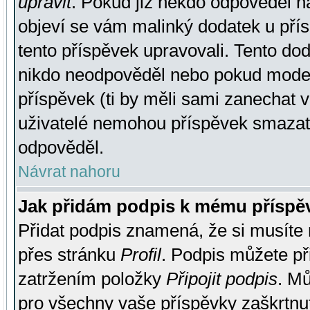
upravit
. Pokud již někdo odpověděl na
objeví se vám malinký dodatek u přísp
tento příspěvek upravovali. Tento do
nikdo neodpověděl nebo pokud moderá
příspěvek (ti by měli sami zanechat v
uživatelé nemohou příspěvek smazat,
odpověděl.
Návrat nahoru
Jak přidám podpis k mému příspě
Přidat podpis znamená, že si musíte n
přes stránku
Profil
. Podpis můžete p
zatržením položky
Připojit podpis
. Mů
pro všechny vaše příspěvky zaškrtnut