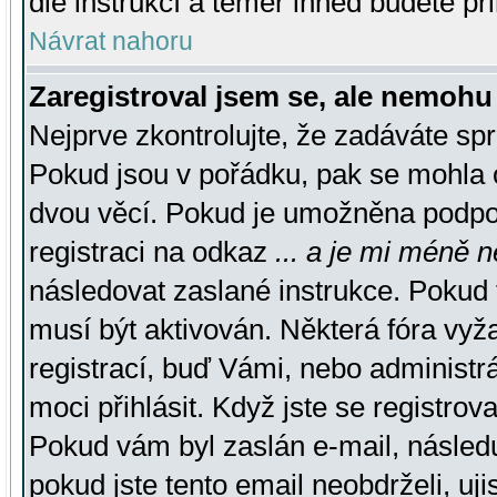
dle instrukcí a téměř ihned budete př
Návrat nahoru
Zaregistroval jsem se, ale nemohu 
Nejprve zkontrolujte, že zadáváte sp
Pokud jsou v pořádku, pak se mohla o
dvou věcí. Pokud je umožněna podpora
registraci na odkaz
... a je mi méně n
následovat zaslané instrukce. Pokud t
musí být aktivován. Některá fóra vyž
registrací, buď Vámi, nebo administr
moci přihlásit. Když jste se registrova
Pokud vám byl zaslán e-mail, násled
pokud jste tento email neobdrželi, uj