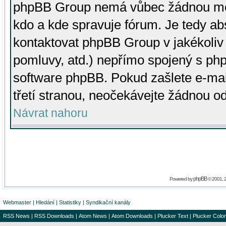
phpBB Group nemá vůbec žádnou moc 
kdo a kde spravuje fórum. Je tedy a
kontaktovat phpBB Group v jakékoliv p
pomluvy, atd.) nepřímo spojený s p
software phpBB. Pokud zašlete e-mai
třetí stranou, neočekávejte žádnou o
Návrat nahoru
phpBB
Powered by
© 2001, 
Webmaster
|
Hledání
|
Statistiky
|
Syndikační kanály
RSS News
|
RSS Downloads
|
Atom News
|
Atom Downloads
|
Plucker Text
|
Plucker Color