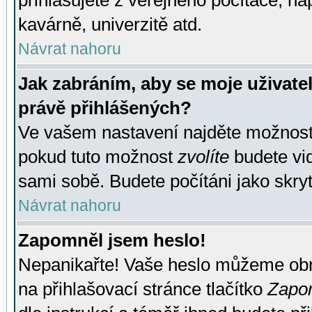
přihlašujete z veřejného počítače, na
kavárně, univerzitě atd.
Návrat nahoru
Jak zabráním, aby se moje uživate
právě přihlášených?
Ve vašem nastavení najděte možnos
pokud tuto možnost
zvolíte
budete vid
sami sobě. Budete počítáni jako skryt
Návrat nahoru
Zapomněl jsem heslo!
Nepanikařte! Vaše heslo můžeme obn
na přihlašovací stránce tlačítko
Zapom