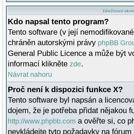
Záležitosti oko
Kdo napsal tento program?
Tento software (v její nemodifikované
chráněn autorskými právy
phpBB Gro
General Public Licence a může být vo
informací klikněte
.
zde
Návrat nahoru
Proč není k dispozici funkce X?
Tento software byl napsán a licenco
dojem, že je potřeba přidat nějakou f
a ověřte si, co 
http://www.phpbb.com
nevkládejte tyto požadavky na fóru