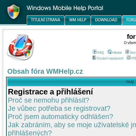
fo
O všem
FAQ
Hledat
Sez
Osobní nastavení
Při
Obsah fóra WMHelp.cz
FAQ
Registrace a přihlášení
Proč se nemohu přihlásit?
Je vůbec potřeba se registrovat?
Proč jsem automaticky odhlášen?
Jak zabráním, aby se moje uživatelské 
přihlášených?