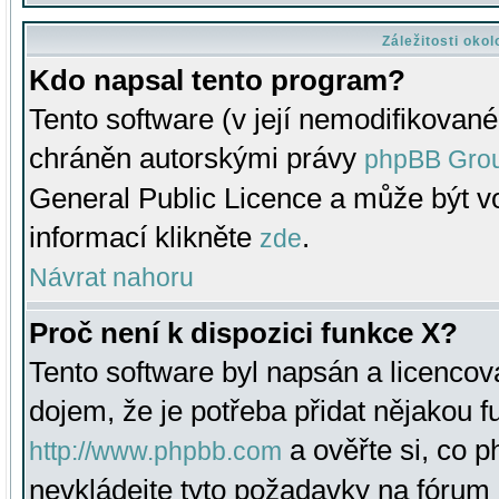
Záležitosti oko
Kdo napsal tento program?
Tento software (v její nemodifikované
chráněn autorskými právy
phpBB Gro
General Public Licence a může být vo
informací klikněte
.
zde
Návrat nahoru
Proč není k dispozici funkce X?
Tento software byl napsán a licenco
dojem, že je potřeba přidat nějakou f
a ověřte si, co 
http://www.phpbb.com
nevkládejte tyto požadavky na fóru