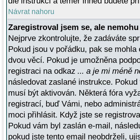
dle instrukcí a téměř ihned budete př
Návrat nahoru
Zaregistroval jsem se, ale nemohu 
Nejprve zkontrolujte, že zadáváte sp
Pokud jsou v pořádku, pak se mohla o
dvou věcí. Pokud je umožněna podpora
registraci na odkaz
... a je mi méně n
následovat zaslané instrukce. Pokud t
musí být aktivován. Některá fóra vyž
registrací, buď Vámi, nebo administr
moci přihlásit. Když jste se registrova
Pokud vám byl zaslán e-mail, násled
pokud jste tento email neobdrželi, uj