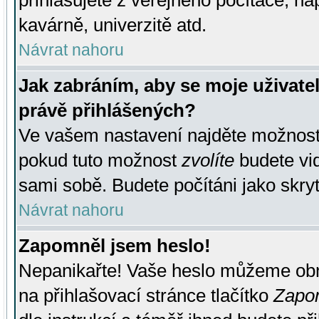
přihlašujete z veřejného počítače, na
kavárně, univerzitě atd.
Návrat nahoru
Jak zabráním, aby se moje uživate
právě přihlášených?
Ve vašem nastavení najděte možnos
pokud tuto možnost
zvolíte
budete vid
sami sobě. Budete počítáni jako skryt
Návrat nahoru
Zapomněl jsem heslo!
Nepanikařte! Vaše heslo můžeme obn
na přihlašovací stránce tlačítko
Zapom