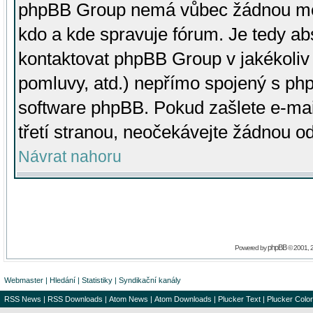
phpBB Group nemá vůbec žádnou moc 
kdo a kde spravuje fórum. Je tedy a
kontaktovat phpBB Group v jakékoliv p
pomluvy, atd.) nepřímo spojený s p
software phpBB. Pokud zašlete e-mai
třetí stranou, neočekávejte žádnou o
Návrat nahoru
phpBB
Powered by
© 2001, 
Webmaster
|
Hledání
|
Statistiky
|
Syndikační kanály
RSS News
|
RSS Downloads
|
Atom News
|
Atom Downloads
|
Plucker Text
|
Plucker Color