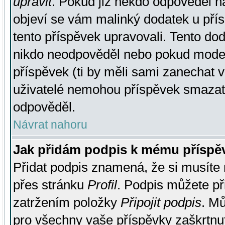
upravit
. Pokud již někdo odpověděl na
objeví se vám malinký dodatek u přísp
tento příspěvek upravovali. Tento do
nikdo neodpověděl nebo pokud moderá
příspěvek (ti by měli sami zanechat v
uživatelé nemohou příspěvek smazat,
odpověděl.
Návrat nahoru
Jak přidám podpis k mému příspě
Přidat podpis znamená, že si musíte n
přes stránku
Profil
. Podpis můžete p
zatržením položky
Připojit podpis
. Mů
pro všechny vaše příspěvky zaškrtnut