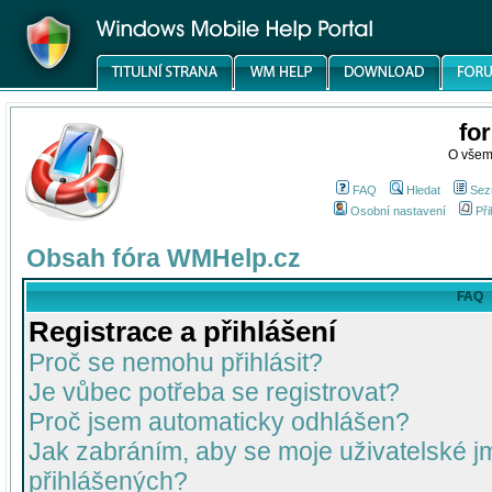
fo
O všem
FAQ
Hledat
Sez
Osobní nastavení
Při
Obsah fóra WMHelp.cz
FAQ
Registrace a přihlášení
Proč se nemohu přihlásit?
Je vůbec potřeba se registrovat?
Proč jsem automaticky odhlášen?
Jak zabráním, aby se moje uživatelské 
přihlášených?