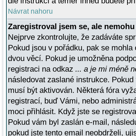
dle instrukcí a téměř ihned budete př
Návrat nahoru
Zaregistroval jsem se, ale nemohu 
Nejprve zkontrolujte, že zadáváte sp
Pokud jsou v pořádku, pak se mohla o
dvou věcí. Pokud je umožněna podpora
registraci na odkaz
... a je mi méně n
následovat zaslané instrukce. Pokud t
musí být aktivován. Některá fóra vyž
registrací, buď Vámi, nebo administr
moci přihlásit. Když jste se registrova
Pokud vám byl zaslán e-mail, násled
pokud jste tento email neobdrželi, uj