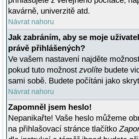
přihlašujete z veřejného počítače, na
kavárně, univerzitě atd.
Návrat nahoru
Jak zabráním, aby se moje uživate
právě přihlášených?
Ve vašem nastavení najděte možnos
pokud tuto možnost
zvolíte
budete vid
sami sobě. Budete počítáni jako skryt
Návrat nahoru
Zapomněl jsem heslo!
Nepanikařte! Vaše heslo můžeme obn
na přihlašovací stránce tlačítko
Zapom