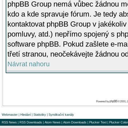
phpBB Group nemá vůbec žádnou moc 
kdo a kde spravuje fórum. Je tedy a
kontaktovat phpBB Group v jakékoliv p
pomluvy, atd.) nepřímo spojený s p
software phpBB. Pokud zašlete e-mai
třetí stranou, neočekávejte žádnou o
Návrat nahoru
phpBB
Powered by
© 2001, 
Webmaster
|
Hledání
|
Statistiky
|
Syndikační kanály
RSS News
|
RSS Downloads
|
Atom News
|
Atom Downloads
|
Plucker Text
|
Plucker Color