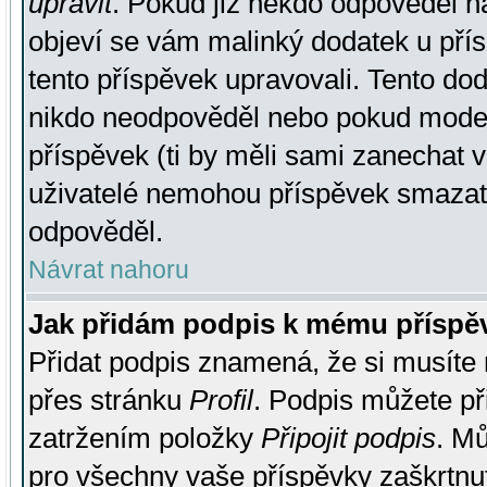
upravit
. Pokud již někdo odpověděl na
objeví se vám malinký dodatek u přísp
tento příspěvek upravovali. Tento do
nikdo neodpověděl nebo pokud moderá
příspěvek (ti by měli sami zanechat v
uživatelé nemohou příspěvek smazat,
odpověděl.
Návrat nahoru
Jak přidám podpis k mému příspě
Přidat podpis znamená, že si musíte n
přes stránku
Profil
. Podpis můžete p
zatržením položky
Připojit podpis
. Mů
pro všechny vaše příspěvky zaškrtnut