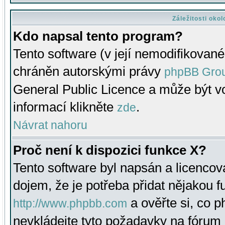
Záležitosti oko
Kdo napsal tento program?
Tento software (v její nemodifikované
chráněn autorskými právy
phpBB Gro
General Public Licence a může být vo
informací klikněte
.
zde
Návrat nahoru
Proč není k dispozici funkce X?
Tento software byl napsán a licenco
dojem, že je potřeba přidat nějakou f
a ověřte si, co 
http://www.phpbb.com
nevkládejte tyto požadavky na fóru