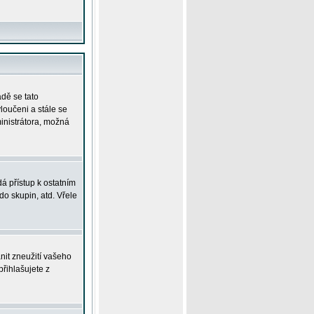
adě se tato
yloučeni a stále se
ministrátora, možná
á přístup k ostatním
o skupin, atd. Vřele
nit zneužití vašeho
přihlašujete z