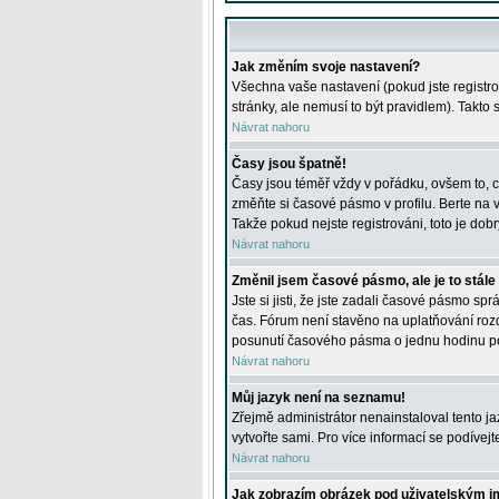
Jak změním svoje nastavení?
Všechna vaše nastavení (pokud jste registro
stránky, ale nemusí to být pravidlem). Takto
Návrat nahoru
Časy jsou špatně!
Časy jsou téměř vždy v pořádku, ovšem to, c
změňte si časové pásmo v profilu. Berte na
Takže pokud nejste registrováni, toto je dobr
Návrat nahoru
Změnil jsem časové pásmo, ale je to stále
Jste si jisti, že jste zadali časové pásmo sp
čas. Fórum není stavěno na uplatňování roz
posunutí časového pásma o jednu hodinu po 
Návrat nahoru
Můj jazyk není na seznamu!
Zřejmě administrátor nenainstaloval tento jaz
vytvořte sami. Pro více informací se podívej
Návrat nahoru
Jak zobrazím obrázek pod uživatelským 