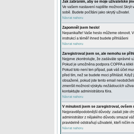
Jak zabráním, aby se moje uživatelské jm
Ve vašem nastavení najděte možnost
Skrýt 
sobě. Budete počítáni jako skrytý uživatel.
Návrat nahoru
Zapomněl jsem heslo!
Nepanikařte! Vaše heslo můžeme obnovit. V 
instrukcí a téměř ihned budete přihlášeni
Návrat nahoru
Zaregistroval jsem se, ale nemohu se přihl
Nejprve zkontrolujte, že zadáváte správné u
Pokud je umožněna podpora COPPA a klikli j
Pokud toto není ten případ, pak váš účet mus
před tím, než se budete moci přihlásit. Když 
obsažené, pokud jste tento email neobdrželi
zmenšit možnost výskytu
nežádoucích
uživat
kontaktujte administrátora fóra.
Návrat nahoru
V minulosti jsem se zaregistroval, ovšem 
Nejpravděpodobnější důvody: zadali jste chyb
administrátor z nějakého důvodu smazal váš ú
pravidelně odstraňují uživatelé, kteří ničím 
Návrat nahoru