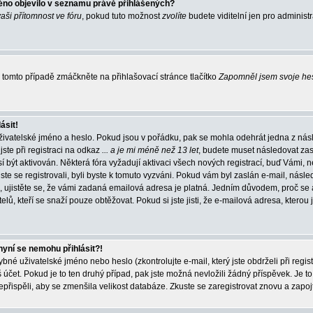
éno objevilo v seznamu právě přihlášených?
vaši přítomnost ve fóru
, pokud tuto možnost
zvolíte
budete viditelní jen pro administ
tomto případě zmáčkněte na přihlašovací stránce tlačítko
Zapomněl jsem svoje he
ásit!
živatelské jméno a heslo. Pokud jsou v pořádku, pak se mohla odehrát jedna z násl
ste při registraci na odkaz
... a je mi méně než 13 let
, budete muset následovat zas
í být aktivován. Některá fóra vyžadují aktivaci všech nových registrací, buď Vámi,
jste se registrovali, byli byste k tomuto vyzváni. Pokud vám byl zaslán e-mail, násle
, ujistěte se, že vámi zadaná emailová adresa je platná. Jedním důvodem, proč se 
elů, kteří se snaží pouze obtěžovat. Pokud si jste jisti, že e-mailová adresa, kterou j
nyní se nemohu přihlásit?!
né uživatelské jméno nebo heslo (zkontrolujte e-mail, který jste obdrželi při regis
čet. Pokud je to ten druhý případ, pak jste možná nevložili žádný příspěvek. Je to
nepřispěli, aby se zmenšila velikost databáze. Zkuste se zaregistrovat znovu a zapoj