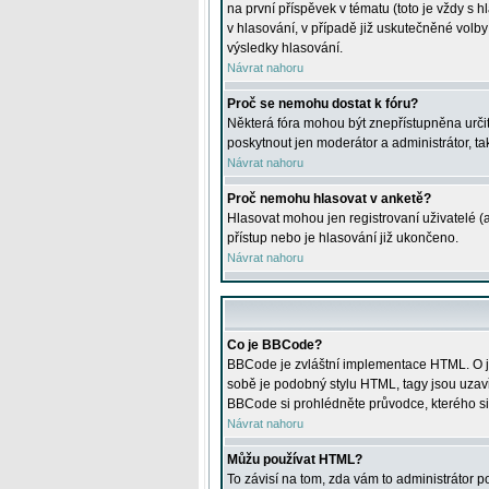
na první příspěvek v tématu (toto je vždy 
v hlasování, v případě již uskutečněné volb
výsledky hlasování.
Návrat nahoru
Proč se nemohu dostat k fóru?
Některá fóra mohou být znepřístupněna určitý
poskytnout jen moderátor a administrátor, tak
Návrat nahoru
Proč nemohu hlasovat v anketě?
Hlasovat mohou jen registrovaní uživatelé (
přístup nebo je hlasování již ukončeno.
Návrat nahoru
Co je BBCode?
BBCode je zvláštní implementace HTML. O je
sobě je podobný stylu HTML, tagy jsou uzavřen
BBCode si prohlédněte průvodce, kterého si
Návrat nahoru
Můžu používat HTML?
To závisí na tom, zda vám to administrátor po