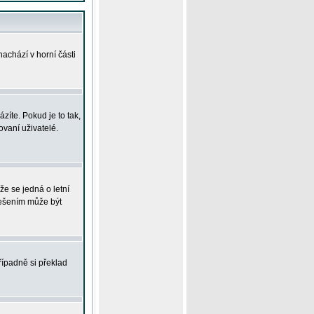
achází v horní části
íte. Pokud je to tak,
vaní uživatelé.
že se jedná o letní
Řešením může být
řípadně si překlad