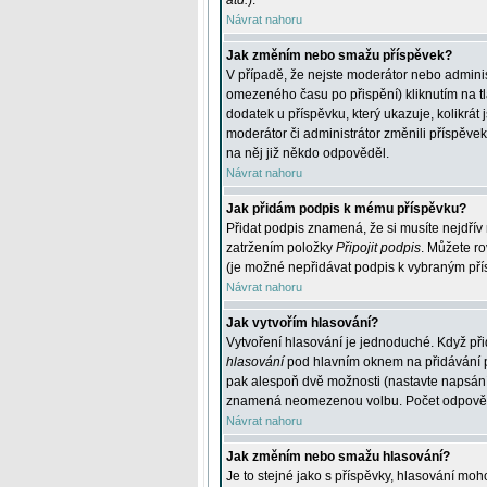
atd.
).
Návrat nahoru
Jak změním nebo smažu příspěvek?
V případě, že nejste moderátor nebo adminis
omezeného času po přispění) kliknutím na t
dodatek u příspěvku, který ukazuje, kolikrá
moderátor či administrátor změnili příspěve
na něj již někdo odpověděl.
Návrat nahoru
Jak přidám podpis k mému příspěvku?
Přidat podpis znamená, že si musíte nejdřív 
zatržením položky
Připojit podpis
. Můžete ro
(je možné nepřidávat podpis k vybraným pří
Návrat nahoru
Jak vytvořím hlasování?
Vytvoření hlasování je jednoduché. Když při
hlasování
pod hlavním oknem na přidávání př
pak alespoň dvě možnosti (nastavte napsán
znamená neomezenou volbu. Počet odpovědí, 
Návrat nahoru
Jak změním nebo smažu hlasování?
Je to stejné jako s příspěvky, hlasování m