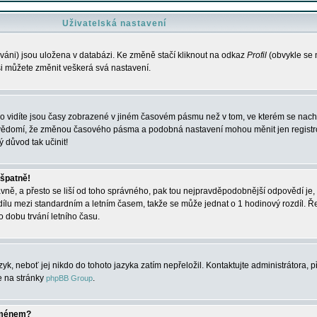
Uživatelská nastavení
váni) jsou uložena v databázi. Ke změně stačí kliknout na odkaz
Profil
(obvykle se n
 si můžete změnit veškerá svá nastavení.
o vidíte jsou časy zobrazené v jiném časovém pásmu než v tom, ve kterém se nacház
 vědomí, že změnou časového pásma a podobná nastavení mohou měnit jen registro
ý důvod tak učinit!
 špatně!
rávně, a přesto se liší od toho správného, pak tou nejpravděpodobnější odpovědí je, 
dílu mezi standardním a letním časem, takže se může jednat o 1 hodinový rozdíl. 
dobu trvání letního času.
yk, neboť jej nikdo do tohoto jazyka zatím nepřeložil. Kontaktujte administrátora, p
te na stránky
.
phpBB Group
jménem?