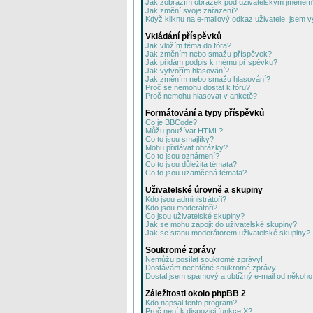
Jak zobrazím obrázek pod uživatelským jménem
Jak změní svoje zařazení?
Když kliknu na e-mailový odkaz uživatele, jsem v
Vkládání příspěvků
Jak vložím téma do fóra?
Jak změním nebo smažu příspěvek?
Jak přidám podpis k mému příspěvku?
Jak vytvořím hlasování?
Jak změním nebo smažu hlasování?
Proč se nemohu dostat k fóru?
Proč nemohu hlasovat v anketě?
Formátování a typy příspěvků
Co je BBCode?
Můžu používat HTML?
Co to jsou smajlíky?
Mohu přidávat obrázky?
Co to jsou oznámení?
Co to jsou důležitá témata?
Co to jsou uzamčená témata?
Uživatelské úrovně a skupiny
Kdo jsou administrátoři?
Kdo jsou moderátoři?
Co jsou uživatelské skupiny?
Jak se mohu zapojit do uživatelské skupiny?
Jak se stanu moderátorem uživatelské skupiny?
Soukromé zprávy
Nemůžu posílat soukromé zprávy!
Dostávám nechtěné soukromé zprávy!
Dostal jsem spamový a obtížný e-mail od někoho 
Záležitosti okolo phpBB 2
Kdo napsal tento program?
Proč není k dispozici funkce X?