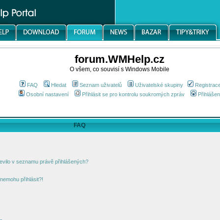
forum.WMHelp.cz
O všem, co souvisí s Windows Mobile
FAQ
Hledat
Seznam uživatelů
Uživatelské skupiny
Registrac
Osobní nastavení
Přihlásit se pro kontrolu soukromých zpráv
Přihlášen
FAQ
jevilo v seznamu právě přihlášených?
nemohu přihlásit?!
!