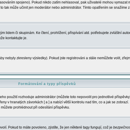
s hlasováním spojeno). Pokud nikdo zatím nehlasoval, pak uživatelé mohou vymazat
y to tak může učinit jen moderátor nebo administrátor. Tímto opatřením se snažíme z
m lidem či skupinám. Ke čtení, prohlížení, přispívání atd. potřebujete zvláštní auto
že kontaktujte je.
aby nebyly zkresleny výsledky). Pokud jste registrováni a stále nemůžete volit, zř
Formátování a typy příspěvků
ho použití rozhoduje administrátor (můžete toto nepovolit pro jednotlivé příspěv
y v hranatých závorkách [ a ] a nabízí větší kontrolu nad tím, co a jak se zobrazí. 
 můžete prohlédnout při odesílání příspěvku.
volí. Pokud to máte povoleno, zjistíte, že jen některé tagy fungují, což je
bezpečnos