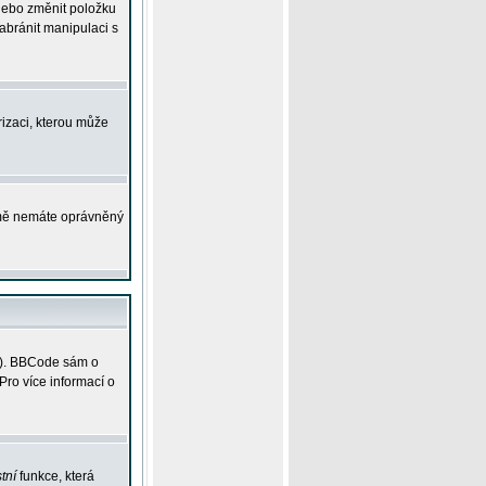
 nebo změnit položku
abránit manipulaci s
rizaci, kterou může
ejmě nemáte oprávněný
ky). BBCode sám o
Pro více informací o
tní
funkce, která