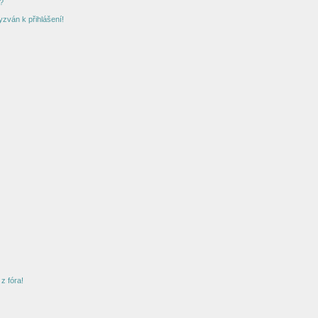
?
yzván k přihlášení!
z fóra!