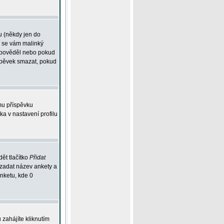
u (někdy jen do
í se vám malinký
odpověděl nebo pokud
íspěvek smazat, pokud
mu příspěvku
ka v nastavení profilu
ět tlačítko
Přidat
 zadat název ankety a
anketu, kde 0
zahájíte kliknutím