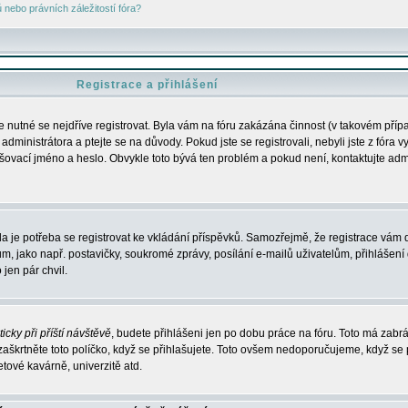
nebo právních záležitostí fóra?
Registrace a přihlášení
je nutné se nejdříve registrovat. Byla vám na fóru zakázána činnost (v takovém příp
dministrátora a ptejte se na důvody. Pokud jste se registrovali, nebyli jste z fóra v
lašovací jméno a heslo. Obvykle toto bývá ten problém a pokud není, kontaktujte ad
da je potřeba se registrovat ke vkládání příspěvků. Samozřejmě, že registrace vám d
ako např. postavičky, soukromé zprávy, posílání e-mailů uživatelům, přihlášení d
jen pár chvil.
icky při příští návštěvě
, budete přihlášeni jen po dobu práce na fóru. Toto má zabrá
 zaškrtněte toto políčko, když se přihlašujete. Toto ovšem nedoporučujeme, když se 
etové kavárně, univerzitě atd.