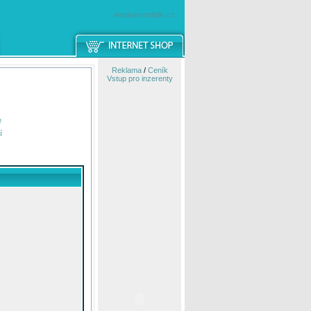
windowsmobile.cz
Reklama
/
Ceník
Vstup pro inzerenty
e
í