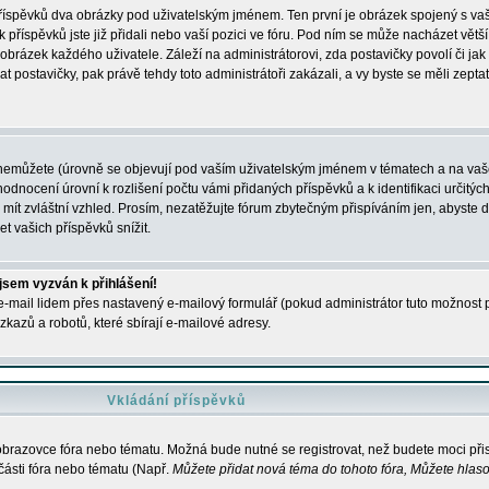
 příspěvků dva obrázky pod uživatelským jménem. Ten první je obrázek spojený s vaš
ik příspěvků jste již přidali nebo vaší pozici ve fóru. Pod ním se může nacházet vět
í obrázek každého uživatele. Záleží na administrátorovi, zda postavičky povolí či jak 
postavičky, pak právě tehdy toto administrátoři zakázali, a vy byste se měli zepta
nemůžete (úrovně se objevují pod vaším uživatelským jménem v tématech a na vaše
odnocení úrovní k rozlišení počtu vámi přidaných příspěvků a k identifikaci určitých
ít zvláštní vzhled. Prosím, nezatěžujte fórum zbytečným přispíváním jen, abyste d
 vašich příspěvků snížit.
 jsem vyzván k přihlášení!
-mail lidem přes nastavený e-mailový formulář (pokud administrátor tuto možnost po
azů a robotů, které sbírají e-mailové adresy.
Vkládání příspěvků
 obrazovce fóra nebo tématu. Možná bude nutné se registrovat, než budete moci přis
části fóra nebo tématu (Např.
Můžete přidat nová téma do tohoto fóra, Můžete hlasov