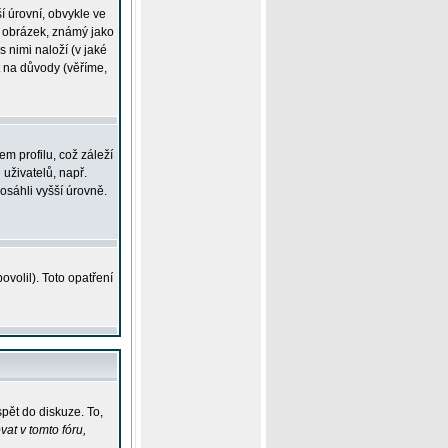
í úrovní, obvykle ve
ší obrázek, známý jako
s nimi naloží (v jaké
t na důvody (věříme,
m profilu, což záleží
 uživatelů, např.
osáhli vyšší úrovně.
volil). Toto opatření
pět do diskuze. To,
at v tomto fóru,