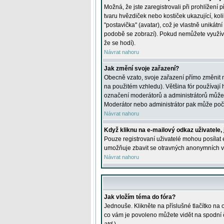
Možná, že jste zaregistrovali při prohlížení
tvaru hvězdiček nebo kostiček ukazující, kol
"postavička" (avatar), což je vlastně unikátn
podobě se zobrazí). Pokud nemůžete využívat 
že se hodí).
Návrat nahoru
Jak změní svoje zařazení?
Obecně vzato, svoje zařazení přímo změnit 
na použitém vzhledu). Většina fór používají h
označení moderátorů a administrátorů může m
Moderátor nebo administrátor pak může počet
Návrat nahoru
Když kliknu na e-mailový odkaz uživatele,
Pouze registrovaní uživatelé mohou posílat e
umožňuje zbavit se otravných anonymních vzk
Návrat nahoru
Jak vložím téma do fóra?
Jednouše. Klikněte na příslušné tlačítko na
co vám je povoleno můžete vidět na spodní 