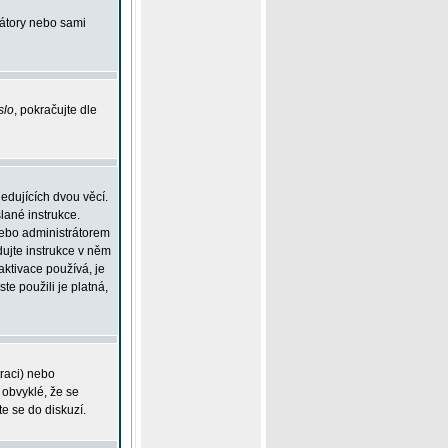
rátory nebo sami
slo
, pokračujte dle
edujících dvou věcí.
lané instrukce.
 nebo administrátorem
dujte instrukce v něm
aktivace používá, je
ste použili je platná,
traci) nebo
 obvyklé, že se
te se do diskuzí.