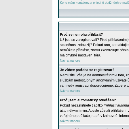
Koho mám kontaktovat ohledně obtížných e-mailů 
Proč se nemohu přihlásit?
Už jste se zaregistrovali? Před přihlášením 
skutečnost zobrazí)? Pokud ano, kontaktujte a
nemůžete přihlásit, znovu zkontrolujte přih
má chybné nastavení fóra.
Návrat nahoru
Je vůbec potřeba se registrovat?
Nemusíte. Vše je na administrátorovi fóra, z
službám nedostupným anonymním uživatelům, j
vám tedy registraci doporučujeme. Zabere to 
Návrat nahoru
Proč jsem automaticky odhlášen?
Pokud nezaškrtnete tlačítko
Přihlásit automat
účtu někým jiným. Abyste zůstali přihlášeni,
veřejného počítače, např. v knihovně, intern
Návrat nahoru