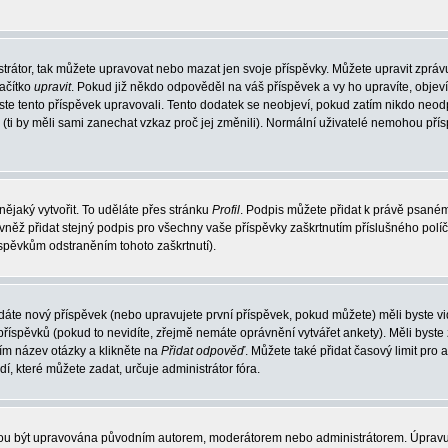
trátor, tak můžete upravovat nebo mazat jen svoje příspěvky. Můžete upravit zpráv
lačítko
upravit
. Pokud již někdo odpověděl na váš příspěvek a vy ho upravíte, objev
t jste tento příspěvek upravovali. Tento dodatek se neobjeví, pokud zatím nikdo ne
k (ti by měli sami zanechat vzkaz proč jej změnili). Normální uživatelé nemohou př
nějaký vytvořit. To uděláte přes stránku
Profil
. Podpis můžete přidat k právě psané
vněž přidat stejný podpis pro všechny vaše příspěvky zaškrtnutím příslušného políč
spěvkům odstraněním tohoto zaškrtnutí).
dáte nový příspěvek (nebo upravujete první příspěvek, pokud můžete) měli byste vid
íspěvků (pokud to nevidíte, zřejmě nemáte oprávnění vytvářet ankety). Měli byste
ím název otázky a klikněte na
Přidat odpověď
. Můžete také přidat časový limit pro 
které můžete zadat, určuje administrátor fóra.
ohou být upravována původním autorem, moderátorem nebo administrátorem. Úpravu 