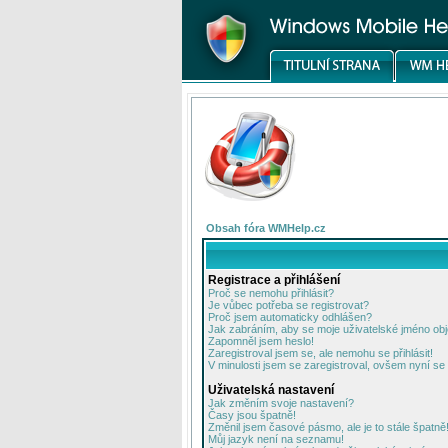
Obsah fóra WMHelp.cz
Registrace a přihlášení
Proč se nemohu přihlásit?
Je vůbec potřeba se registrovat?
Proč jsem automaticky odhlášen?
Jak zabráním, aby se moje uživatelské jméno ob
Zapomněl jsem heslo!
Zaregistroval jsem se, ale nemohu se přihlásit!
V minulosti jsem se zaregistroval, ovšem nyní se 
Uživatelská nastavení
Jak změním svoje nastavení?
Časy jsou špatně!
Změnil jsem časové pásmo, ale je to stále špatně
Můj jazyk není na seznamu!