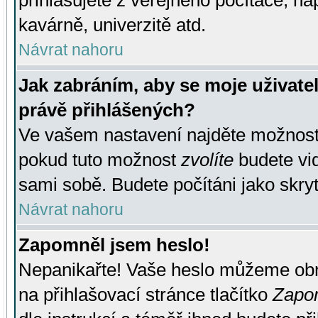
přihlašujete z veřejného počítače, na
kavárně, univerzitě atd.
Návrat nahoru
Jak zabráním, aby se moje uživate
právě přihlášených?
Ve vašem nastavení najděte možnos
pokud tuto možnost
zvolíte
budete vid
sami sobě. Budete počítáni jako skryt
Návrat nahoru
Zapomněl jsem heslo!
Nepanikařte! Vaše heslo můžeme obn
na přihlašovací stránce tlačítko
Zapom