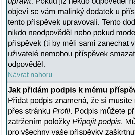
upravit
. Pokud již někdo odpověděl na
objeví se vám malinký dodatek u přísp
tento příspěvek upravovali. Tento do
nikdo neodpověděl nebo pokud moderá
příspěvek (ti by měli sami zanechat v
uživatelé nemohou příspěvek smazat,
odpověděl.
Návrat nahoru
Jak přidám podpis k mému příspě
Přidat podpis znamená, že si musíte n
přes stránku
Profil
. Podpis můžete p
zatržením položky
Připojit podpis
. Mů
pro všechny vaše příspěvky zaškrtnut