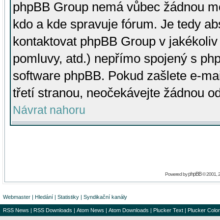
phpBB Group nemá vůbec žádnou moc 
kdo a kde spravuje fórum. Je tedy a
kontaktovat phpBB Group v jakékoliv p
pomluvy, atd.) nepřímo spojený s p
software phpBB. Pokud zašlete e-mai
třetí stranou, neočekávejte žádnou o
Návrat nahoru
phpBB
Powered by
© 2001, 
Webmaster
|
Hledání
|
Statistiky
|
Syndikační kanály
RSS News
|
RSS Downloads
|
Atom News
|
Atom Downloads
|
Plucker Text
|
Plucker Color