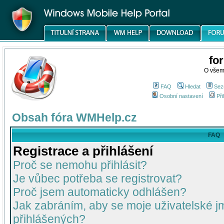
fo
O všem
FAQ
Hledat
Sez
Osobní nastavení
Při
Obsah fóra WMHelp.cz
FAQ
Registrace a přihlášení
Proč se nemohu přihlásit?
Je vůbec potřeba se registrovat?
Proč jsem automaticky odhlášen?
Jak zabráním, aby se moje uživatelské 
přihlášených?