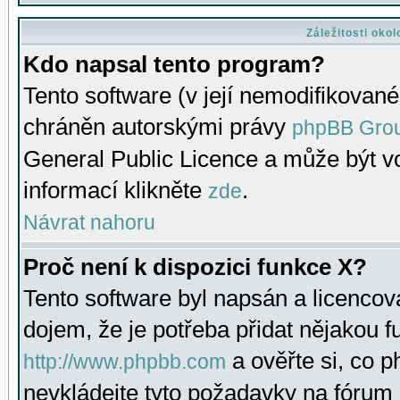
Záležitosti oko
Kdo napsal tento program?
Tento software (v její nemodifikované
chráněn autorskými právy
phpBB Gro
General Public Licence a může být vo
informací klikněte
.
zde
Návrat nahoru
Proč není k dispozici funkce X?
Tento software byl napsán a licenco
dojem, že je potřeba přidat nějakou f
a ověřte si, co 
http://www.phpbb.com
nevkládejte tyto požadavky na fóru