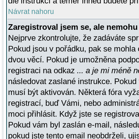
dle instrukcí a téměř ihned budete př
Návrat nahoru
Zaregistroval jsem se, ale nemohu 
Nejprve zkontrolujte, že zadáváte sp
Pokud jsou v pořádku, pak se mohla o
dvou věcí. Pokud je umožněna podpora
registraci na odkaz
... a je mi méně n
následovat zaslané instrukce. Pokud t
musí být aktivován. Některá fóra vyž
registrací, buď Vámi, nebo administr
moci přihlásit. Když jste se registrova
Pokud vám byl zaslán e-mail, násled
pokud jste tento email neobdrželi, uj