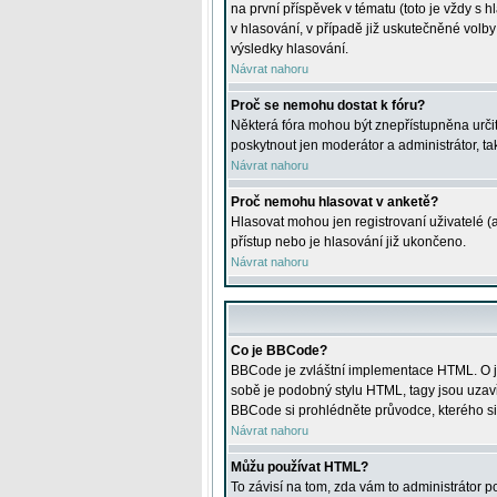
na první příspěvek v tématu (toto je vždy 
v hlasování, v případě již uskutečněné volb
výsledky hlasování.
Návrat nahoru
Proč se nemohu dostat k fóru?
Některá fóra mohou být znepřístupněna určitý
poskytnout jen moderátor a administrátor, tak
Návrat nahoru
Proč nemohu hlasovat v anketě?
Hlasovat mohou jen registrovaní uživatelé (
přístup nebo je hlasování již ukončeno.
Návrat nahoru
Co je BBCode?
BBCode je zvláštní implementace HTML. O je
sobě je podobný stylu HTML, tagy jsou uzavřen
BBCode si prohlédněte průvodce, kterého si
Návrat nahoru
Můžu používat HTML?
To závisí na tom, zda vám to administrátor po