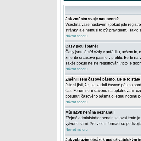
Jak změním svoje nastavení?
Všechna vaše nastavení (pokud jste registro
stránky, ale nemusí to být pravidlem). Takto
Návrat nahoru
Časy jsou špatně!
Časy jsou téměř vždy v pořádku, ovšem to, c
změňte si časové pásmo v profilu. Berte na
Takže pokud nejste registrováni, toto je dobr
Návrat nahoru
Změnil jsem časové pásmo, ale je to stále
Jste si jisti, že jste zadali časové pásmo sp
čas. Fórum není stavěno na uplatňování roz
posunutí časového pásma o jednu hodinu po 
Návrat nahoru
Můj jazyk není na seznamu!
Zřejmě administrátor nenainstaloval tento jaz
vytvořte sami. Pro více informací se podívej
Návrat nahoru
Jak zobrazím obrázek pod uživatelským 