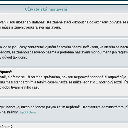
Uživatelská nastavení
váni) jsou uložena v databázi. Ke změně stačí kliknout na odkaz
Profil
(obvykle se n
 si můžete změnit veškerá svá nastavení.
o vidíte jsou časy zobrazené v jiném časovém pásmu než v tom, ve kterém se nacház
 vědomí, že změnou časového pásma a podobná nastavení mohou měnit jen registro
ý důvod tak učinit!
 špatně!
rávně, a přesto se liší od toho správného, pak tou nejpravděpodobnější odpovědí je, 
dílu mezi standardním a letním časem, takže se může jednat o 1 hodinový rozdíl. 
dobu trvání letního času.
yk, neboť jej nikdo do tohoto jazyka zatím nepřeložil. Kontaktujte administrátora, p
te na stránky
.
phpBB Group
jménem?