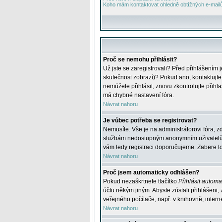
Koho mám kontaktovat ohledně obtížných e-mailů 
Proč se nemohu přihlásit?
Už jste se zaregistrovali? Před přihlášením 
skutečnost zobrazí)? Pokud ano, kontaktujte a
nemůžete přihlásit, znovu zkontrolujte přih
má chybné nastavení fóra.
Návrat nahoru
Je vůbec potřeba se registrovat?
Nemusíte. Vše je na administrátorovi fóra, z
službám nedostupným anonymním uživatelům, j
vám tedy registraci doporučujeme. Zabere to 
Návrat nahoru
Proč jsem automaticky odhlášen?
Pokud nezaškrtnete tlačítko
Přihlásit automat
účtu někým jiným. Abyste zůstali přihlášeni,
veřejného počítače, např. v knihovně, intern
Návrat nahoru