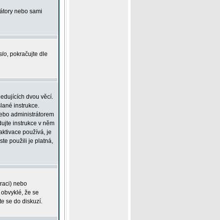
rátory nebo sami
slo
, pokračujte dle
edujících dvou věcí.
lané instrukce.
 nebo administrátorem
dujte instrukce v něm
aktivace používá, je
ste použili je platná,
traci) nebo
 obvyklé, že se
te se do diskuzí.