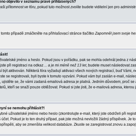
éno objevilo v seznamu právě přihlášených?
vaši přítomnost ve fóru
, pokud tuto možnost
zvolíte
budete viditelní jen pro administ
tomto případě zmáčkněte na přihlašovací stránce tlačítko
Zapomněl jsem svoje he
ásit!
živatelské jméno a heslo. Pokud jsou v pořádku, pak se mohla odehrát jedna z násl
ste při registraci na odkaz
... a je mi méně než 13 let
, budete muset následovat zas
í být aktivován. Některá fóra vyžadují aktivaci všech nových registrací, buď Vámi,
jste se registrovali, byli byste k tomuto vyzváni. Pokud vám byl zaslán e-mail, násle
, ujistěte se, že vámi zadaná emailová adresa je platná. Jedním důvodem, proč se 
elů, kteří se snaží pouze obtěžovat. Pokud si jste jisti, že e-mailová adresa, kterou j
nyní se nemohu přihlásit?!
né uživatelské jméno nebo heslo (zkontrolujte e-mail, který jste obdrželi při regis
čet. Pokud je to ten druhý případ, pak jste možná nevložili žádný příspěvek. Je to
nepřispěli, aby se zmenšila velikost databáze. Zkuste se zaregistrovat znovu a zapoj