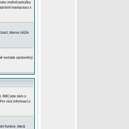
 nebo změnit položku
abránit manipulaci s
rizaci, kterou může
ejmě nemáte oprávněný
ky). BBCode sám o
Pro více informací o
tní
funkce, která