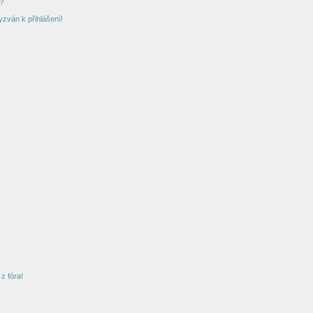
?
yzván k přihlášení!
z fóra!