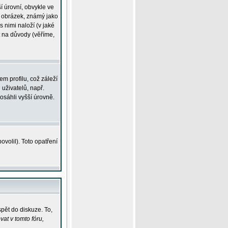
í úrovní, obvykle ve
ší obrázek, známý jako
s nimi naloží (v jaké
t na důvody (věříme,
m profilu, což záleží
 uživatelů, např.
osáhli vyšší úrovně.
volil). Toto opatření
pět do diskuze. To,
at v tomto fóru,