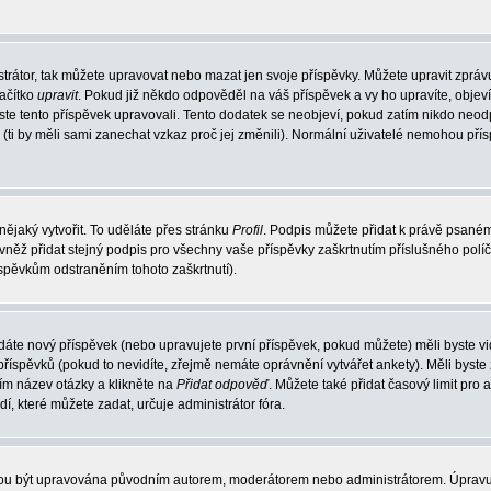
trátor, tak můžete upravovat nebo mazat jen svoje příspěvky. Můžete upravit zpráv
lačítko
upravit
. Pokud již někdo odpověděl na váš příspěvek a vy ho upravíte, objev
t jste tento příspěvek upravovali. Tento dodatek se neobjeví, pokud zatím nikdo ne
k (ti by měli sami zanechat vzkaz proč jej změnili). Normální uživatelé nemohou př
nějaký vytvořit. To uděláte přes stránku
Profil
. Podpis můžete přidat k právě psané
vněž přidat stejný podpis pro všechny vaše příspěvky zaškrtnutím příslušného políč
spěvkům odstraněním tohoto zaškrtnutí).
dáte nový příspěvek (nebo upravujete první příspěvek, pokud můžete) měli byste vid
íspěvků (pokud to nevidíte, zřejmě nemáte oprávnění vytvářet ankety). Měli byste
ím název otázky a klikněte na
Přidat odpověď
. Můžete také přidat časový limit pro 
které můžete zadat, určuje administrátor fóra.
ohou být upravována původním autorem, moderátorem nebo administrátorem. Úpravu 