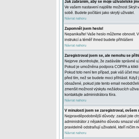
Jak zabráním, aby se moje uživatelské jm
Ve vašem nastavení najděte možnost
Skrýt 
sobě. Budete počítáni jako skrytý uživatel.
Návrat nahoru
Zapomněl jsem heslo!
Nepanikařte! Vaše heslo můžeme obnovit. V 
instrukcí a téměř ihned budete přihlášeni
Návrat nahoru
Zaregistroval jsem se, ale nemohu se přihl
Nejprve zkontrolujte, že zadáváte správné u
Pokud je umožněna podpora COPPA a klikli j
Pokud toto není ten případ, pak váš účet mus
před tím, než se budete moci přihlásit. Když 
obsažené, pokud jste tento email neobdrželi
zmenšit možnost výskytu
nežádoucích
uživat
kontaktujte administrátora fóra.
Návrat nahoru
V minulosti jsem se zaregistroval, ovšem 
Nejpravděpodobnější důvody: zadali jste chyb
administrátor z nějakého důvodu smazal váš ú
pravidelně odstraňují uživatelé, kteří ničím 
Návrat nahoru