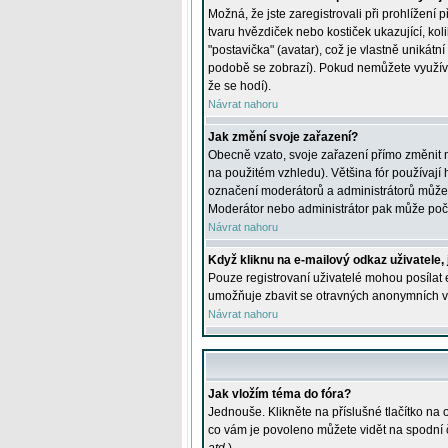
Možná, že jste zaregistrovali při prohlížení
tvaru hvězdiček nebo kostiček ukazující, kol
"postavička" (avatar), což je vlastně unikátn
podobě se zobrazí). Pokud nemůžete využívat 
že se hodí).
Návrat nahoru
Jak změní svoje zařazení?
Obecně vzato, svoje zařazení přímo změnit 
na použitém vzhledu). Většina fór používají h
označení moderátorů a administrátorů může m
Moderátor nebo administrátor pak může počet
Návrat nahoru
Když kliknu na e-mailový odkaz uživatele,
Pouze registrovaní uživatelé mohou posílat e
umožňuje zbavit se otravných anonymních vzk
Návrat nahoru
Jak vložím téma do fóra?
Jednouše. Klikněte na příslušné tlačítko na
co vám je povoleno můžete vidět na spodní 