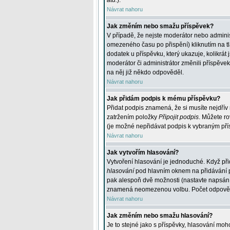
atd.
).
Návrat nahoru
Jak změním nebo smažu příspěvek?
V případě, že nejste moderátor nebo adminis
omezeného času po přispění) kliknutím na t
dodatek u příspěvku, který ukazuje, kolikrá
moderátor či administrátor změnili příspěve
na něj již někdo odpověděl.
Návrat nahoru
Jak přidám podpis k mému příspěvku?
Přidat podpis znamená, že si musíte nejdřív 
zatržením položky
Připojit podpis
. Můžete ro
(je možné nepřidávat podpis k vybraným pří
Návrat nahoru
Jak vytvořím hlasování?
Vytvoření hlasování je jednoduché. Když při
hlasování
pod hlavním oknem na přidávání př
pak alespoň dvě možnosti (nastavte napsán
znamená neomezenou volbu. Počet odpovědí, 
Návrat nahoru
Jak změním nebo smažu hlasování?
Je to stejné jako s příspěvky, hlasování m