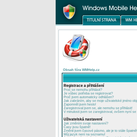
Obsah fóra WMHelp.cz
Registrace a přihlášení
Proč se nemohu přihlásit?
Je vůbec potřeba se registrovat?
Proč jsem automaticky odhlášen?
Jak zabráním, aby se moje uživatelské jméno ob
Zapomněl jsem heslo!
Zaregistroval jsem se, ale nemohu se přihlásit!
V minulosti jsem se zaregistroval, ovšem nyní se 
Uživatelská nastavení
Jak změním svoje nastavení?
Časy jsou špatně!
Změnil jsem časové pásmo, ale je to stále špatně
Můj jazyk není na seznamu!