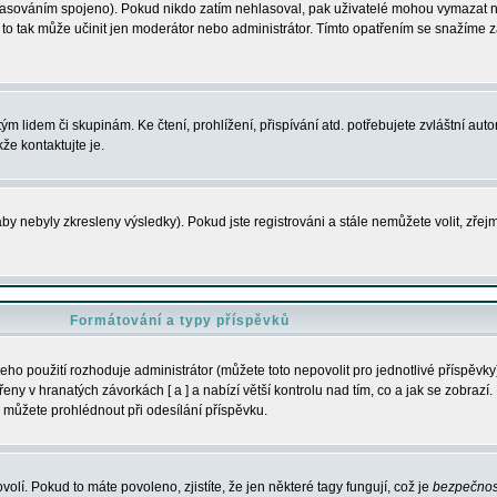
s hlasováním spojeno). Pokud nikdo zatím nehlasoval, pak uživatelé mohou vymazat
y to tak může učinit jen moderátor nebo administrátor. Tímto opatřením se snažíme z
m lidem či skupinám. Ke čtení, prohlížení, přispívání atd. potřebujete zvláštní auto
že kontaktujte je.
aby nebyly zkresleny výsledky). Pokud jste registrováni a stále nemůžete volit, zř
Formátování a typy příspěvků
ho použití rozhoduje administrátor (můžete toto nepovolit pro jednotlivé příspěv
y v hranatých závorkách [ a ] a nabízí větší kontrolu nad tím, co a jak se zobrazí. 
 můžete prohlédnout při odesílání příspěvku.
volí. Pokud to máte povoleno, zjistíte, že jen některé tagy fungují, což je
bezpečnos