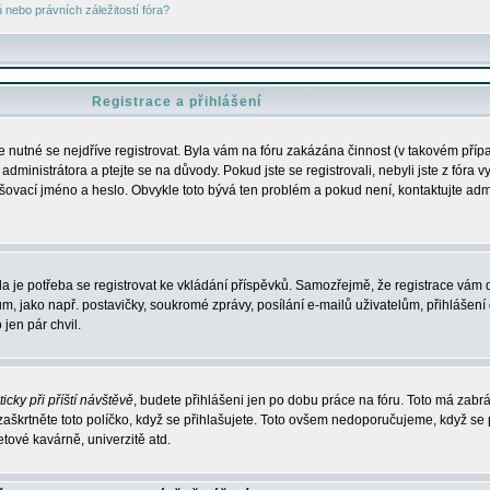
nebo právních záležitostí fóra?
Registrace a přihlášení
je nutné se nejdříve registrovat. Byla vám na fóru zakázána činnost (v takovém příp
dministrátora a ptejte se na důvody. Pokud jste se registrovali, nebyli jste z fóra v
lašovací jméno a heslo. Obvykle toto bývá ten problém a pokud není, kontaktujte ad
da je potřeba se registrovat ke vkládání příspěvků. Samozřejmě, že registrace vám d
ako např. postavičky, soukromé zprávy, posílání e-mailů uživatelům, přihlášení d
jen pár chvil.
icky při příští návštěvě
, budete přihlášeni jen po dobu práce na fóru. Toto má zabrá
 zaškrtněte toto políčko, když se přihlašujete. Toto ovšem nedoporučujeme, když se 
etové kavárně, univerzitě atd.