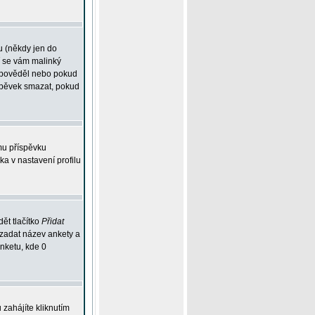
u (někdy jen do
í se vám malinký
odpověděl nebo pokud
íspěvek smazat, pokud
mu příspěvku
ka v nastavení profilu
ět tlačítko
Přidat
 zadat název ankety a
anketu, kde 0
zahájíte kliknutím