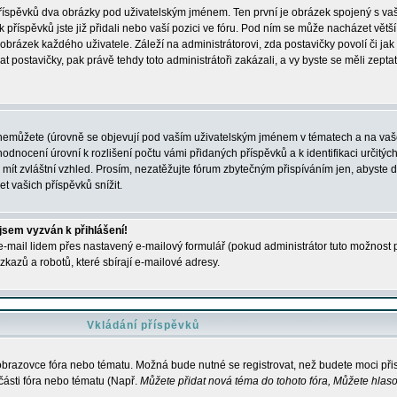
 příspěvků dva obrázky pod uživatelským jménem. Ten první je obrázek spojený s vaš
ik příspěvků jste již přidali nebo vaší pozici ve fóru. Pod ním se může nacházet vět
í obrázek každého uživatele. Záleží na administrátorovi, zda postavičky povolí či jak 
postavičky, pak právě tehdy toto administrátoři zakázali, a vy byste se měli zepta
nemůžete (úrovně se objevují pod vaším uživatelským jménem v tématech a na vaše
odnocení úrovní k rozlišení počtu vámi přidaných příspěvků a k identifikaci určitých
ít zvláštní vzhled. Prosím, nezatěžujte fórum zbytečným přispíváním jen, abyste d
 vašich příspěvků snížit.
 jsem vyzván k přihlášení!
-mail lidem přes nastavený e-mailový formulář (pokud administrátor tuto možnost po
azů a robotů, které sbírají e-mailové adresy.
Vkládání příspěvků
 obrazovce fóra nebo tématu. Možná bude nutné se registrovat, než budete moci přis
části fóra nebo tématu (Např.
Můžete přidat nová téma do tohoto fóra, Můžete hlasov