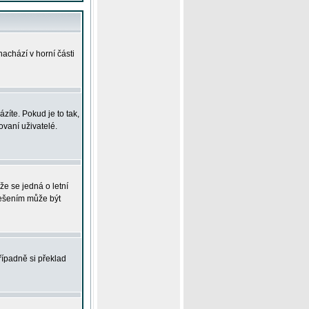
achází v horní části
íte. Pokud je to tak,
vaní uživatelé.
že se jedná o letní
Řešením může být
řípadně si překlad