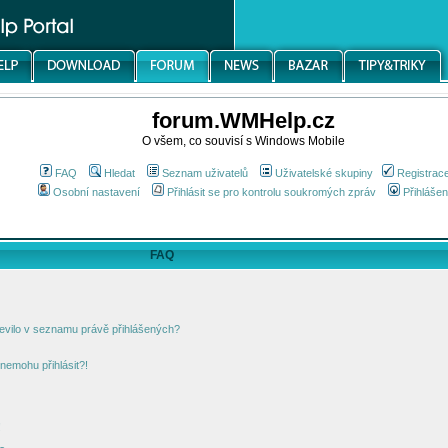
forum.WMHelp.cz
O všem, co souvisí s Windows Mobile
FAQ
Hledat
Seznam uživatelů
Uživatelské skupiny
Registrac
Osobní nastavení
Přihlásit se pro kontrolu soukromých zpráv
Přihlášen
FAQ
jevilo v seznamu právě přihlášených?
nemohu přihlásit?!
!