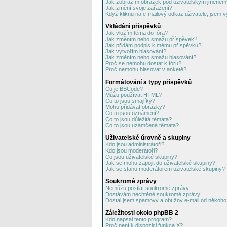
Jak zobrazím obrázek pod uživatelským jménem
Jak změní svoje zařazení?
Když kliknu na e-mailový odkaz uživatele, jsem v
Vkládání příspěvků
Jak vložím téma do fóra?
Jak změním nebo smažu příspěvek?
Jak přidám podpis k mému příspěvku?
Jak vytvořím hlasování?
Jak změním nebo smažu hlasování?
Proč se nemohu dostat k fóru?
Proč nemohu hlasovat v anketě?
Formátování a typy příspěvků
Co je BBCode?
Můžu používat HTML?
Co to jsou smajlíky?
Mohu přidávat obrázky?
Co to jsou oznámení?
Co to jsou důležitá témata?
Co to jsou uzamčená témata?
Uživatelské úrovně a skupiny
Kdo jsou administrátoři?
Kdo jsou moderátoři?
Co jsou uživatelské skupiny?
Jak se mohu zapojit do uživatelské skupiny?
Jak se stanu moderátorem uživatelské skupiny?
Soukromé zprávy
Nemůžu posílat soukromé zprávy!
Dostávám nechtěné soukromé zprávy!
Dostal jsem spamový a obtížný e-mail od někoho 
Záležitosti okolo phpBB 2
Kdo napsal tento program?
Proč není k dispozici funkce X?