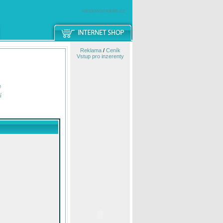
windowsmobile.cz
Reklama
/
Ceník
Vstup pro inzerenty
e
í