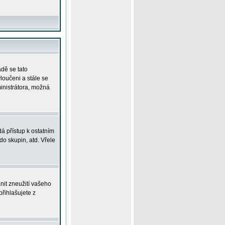
adě se tato
yloučeni a stále se
ministrátora, možná
á přístup k ostatním
o skupin, atd. Vřele
nit zneužití vašeho
přihlašujete z