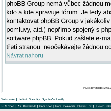
phpBB Group nemá vůbec žádnou moc 
kdo a kde spravuje fórum. Je tedy a
kontaktovat phpBB Group v jakékoliv p
pomluvy, atd.) nepřímo spojený s p
software phpBB. Pokud zašlete e-mai
třetí stranou, neočekávejte žádnou o
Návrat nahoru
phpBB
Powered by
© 2001, 
Webmaster
|
Hledání
|
Statistiky
|
Syndikační kanály
RSS News
|
RSS Downloads
|
Atom News
|
Atom Downloads
|
Plucker Text
|
Plucker Color