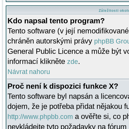
Záležitosti oko
Kdo napsal tento program?
Tento software (v její nemodifikované
chráněn autorskými právy
phpBB Gro
General Public Licence a může být vo
informací klikněte
.
zde
Návrat nahoru
Proč není k dispozici funkce X?
Tento software byl napsán a licenco
dojem, že je potřeba přidat nějakou f
a ověřte si, co 
http://www.phpbb.com
nevkládejte tyto požadavky na fóru