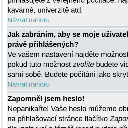
přihlašujete z veřejného počítače, na
kavárně, univerzitě atd.
Návrat nahoru
Jak zabráním, aby se moje uživate
právě přihlášených?
Ve vašem nastavení najděte možnos
pokud tuto možnost
zvolíte
budete vid
sami sobě. Budete počítáni jako skryt
Návrat nahoru
Zapomněl jsem heslo!
Nepanikařte! Vaše heslo můžeme obn
na přihlašovací stránce tlačítko
Zapom