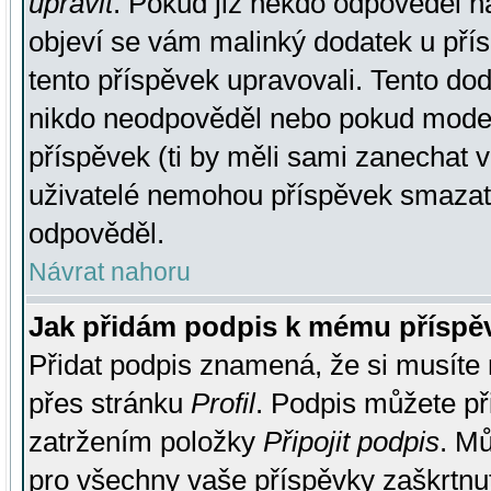
upravit
. Pokud již někdo odpověděl na
objeví se vám malinký dodatek u přísp
tento příspěvek upravovali. Tento do
nikdo neodpověděl nebo pokud moderá
příspěvek (ti by měli sami zanechat v
uživatelé nemohou příspěvek smazat,
odpověděl.
Návrat nahoru
Jak přidám podpis k mému příspě
Přidat podpis znamená, že si musíte n
přes stránku
Profil
. Podpis můžete p
zatržením položky
Připojit podpis
. Mů
pro všechny vaše příspěvky zaškrtnut