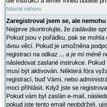
dle instrukcí a téměř ihned budete př
Návrat nahoru
Zaregistroval jsem se, ale nemohu 
Nejprve zkontrolujte, že zadáváte sp
Pokud jsou v pořádku, pak se mohla o
dvou věcí. Pokud je umožněna podpora
registraci na odkaz
... a je mi méně n
následovat zaslané instrukce. Pokud t
musí být aktivován. Některá fóra vyž
registrací, buď Vámi, nebo administr
moci přihlásit. Když jste se registrova
Pokud vám byl zaslán e-mail, násled
pokud jste tento email neobdrželi, uj