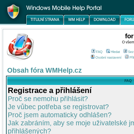
fo
O všem
FAQ
Hledat
Sez
Osobní nastavení
Při
Obsah fóra WMHelp.cz
FAQ
Registrace a přihlášení
Proč se nemohu přihlásit?
Je vůbec potřeba se registrovat?
Proč jsem automaticky odhlášen?
Jak zabráním, aby se moje uživatelské 
přihlášených?