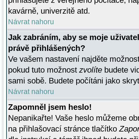
přihlašujete z veřejného počítače, na
kavárně, univerzitě atd.
Návrat nahoru
Jak zabráním, aby se moje uživate
právě přihlášených?
Ve vašem nastavení najděte možnos
pokud tuto možnost
zvolíte
budete vid
sami sobě. Budete počítáni jako skryt
Návrat nahoru
Zapomněl jsem heslo!
Nepanikařte! Vaše heslo můžeme obn
na přihlašovací stránce tlačítko
Zapom