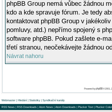
phpBB Group nemá vůbec žádnou moc 
kdo a kde spravuje fórum. Je tedy a
kontaktovat phpBB Group v jakékoliv p
pomluvy, atd.) nepřímo spojený s p
software phpBB. Pokud zašlete e-mai
třetí stranou, neočekávejte žádnou o
Návrat nahoru
phpBB
Powered by
© 2001, 
Webmaster
|
Hledání
|
Statistiky
|
Syndikační kanály
RSS News
|
RSS Downloads
|
Atom News
|
Atom Downloads
|
Plucker Text
|
Plucker Color