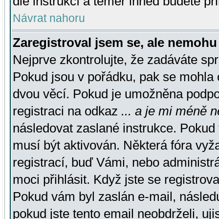
dle instrukcí a téměř ihned budete př
Návrat nahoru
Zaregistroval jsem se, ale nemohu 
Nejprve zkontrolujte, že zadáváte sp
Pokud jsou v pořádku, pak se mohla o
dvou věcí. Pokud je umožněna podpora
registraci na odkaz
... a je mi méně n
následovat zaslané instrukce. Pokud t
musí být aktivován. Některá fóra vyž
registrací, buď Vámi, nebo administr
moci přihlásit. Když jste se registrova
Pokud vám byl zaslán e-mail, násled
pokud jste tento email neobdrželi, uj