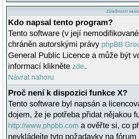
Záležitosti oko
Kdo napsal tento program?
Tento software (v její nemodifikované
chráněn autorskými právy
phpBB Gro
General Public Licence a může být vo
informací klikněte
.
zde
Návrat nahoru
Proč není k dispozici funkce X?
Tento software byl napsán a licenco
dojem, že je potřeba přidat nějakou f
a ověřte si, co 
http://www.phpbb.com
nevkládejte tyto požadavky na fóru