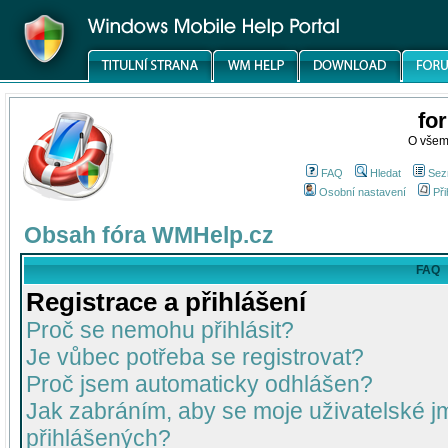
fo
O všem
FAQ
Hledat
Sez
Osobní nastavení
Při
Obsah fóra WMHelp.cz
FAQ
Registrace a přihlášení
Proč se nemohu přihlásit?
Je vůbec potřeba se registrovat?
Proč jsem automaticky odhlášen?
Jak zabráním, aby se moje uživatelské 
přihlášených?